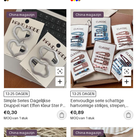
China magazijn
China magazijn
13-25 DAGEN
13-25 DAGEN
Simple Series Dagelijkse
Eenvoudige serie schattige
Druppel Hart Effen Kleur Ster PU
hartvormige strikjes, strepen,
Haarclips
ruitjes, stippen en sterren,
€0,30
€0,89
metalen kinderhaarclips
MOQ van 1 stuk
MOQ van 1 stuk
China magazijn
China magazijn