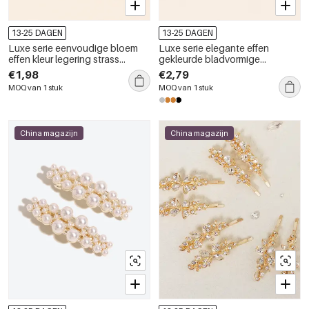
13-25 DAGEN
13-25 DAGEN
Luxe serie eenvoudige bloem
Luxe serie elegante effen
effen kleur legering strass
gekleurde bladvormige
zirkonia haarclips
haarclips van legering met
€1,98
€2,79
zirkonia
MOQ van 1 stuk
MOQ van 1 stuk
China magazijn
China magazijn