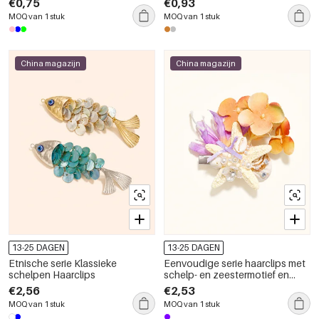
€0,75
€0,93
MOQ van 1 stuk
MOQ van 1 stuk
China magazijn
China magazijn
13-25 DAGEN
13-25 DAGEN
Etnische serie Klassieke
Eenvoudige serie haarclips met
schelpen Haarclips
schelp- en zeestermotief en
imitatieparels
€2,56
€2,53
MOQ van 1 stuk
MOQ van 1 stuk