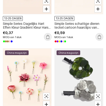
13-25 DAGEN
13-25 DAGEN
Simple Series Dagelijks Hart
Simple Series schattige dieren
Effen Kleur Gradiënt Kleur Hars
teckel cartoon haarclips van
Haarclips
legering
€0,37
€0,59
MOQ van 1 stuk
MOQ van 1 stuk
China magazijn
China magazijn