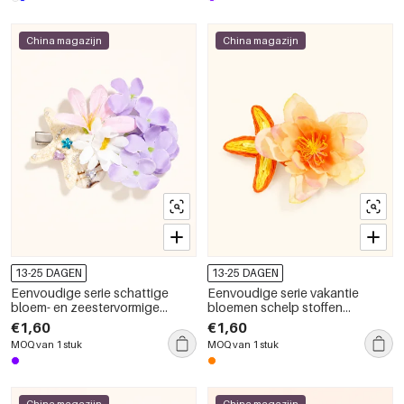
China magazijn
China magazijn
13-25 DAGEN
13-25 DAGEN
Eenvoudige serie schattige
Eenvoudige serie vakantie
bloem- en zeestervormige
bloemen schelp stoffen
stoffen haarclips voor dames
haarclips voor dames
€1,60
€1,60
MOQ van 1 stuk
MOQ van 1 stuk