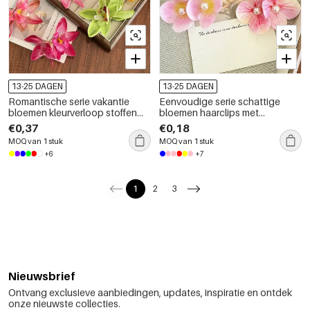
13-25 DAGEN
13-25 DAGEN
Romantische serie vakantie
Eenvoudige serie schattige
bloemen kleurverloop stoffen
bloemen haarclips met
haarclips
kleurverloop van stof
€0,37
€0,18
MOQ van 1 stuk
MOQ van 1 stuk
+6
+7
1
2
3
Nieuwsbrief
Ontvang exclusieve aanbiedingen, updates, inspiratie en ontdek
onze nieuwste collecties.