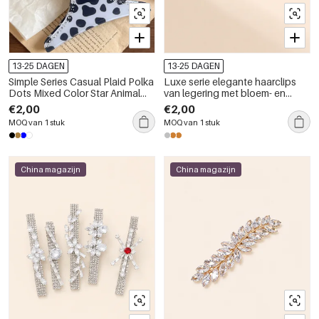
13-25 DAGEN
13-25 DAGEN
Simple Series Casual Plaid Polka
Luxe serie elegante haarclips
Dots Mixed Color Star Animal
van legering met bloem- en
Print PVC Rhinestone Hair Clips
bladmotief en strass-steentjes
€2,00
€2,00
MOQ van 1 stuk
MOQ van 1 stuk
China magazijn
China magazijn