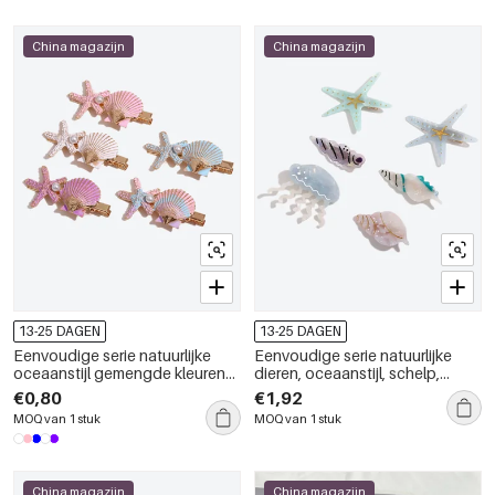
China magazijn
China magazijn
13-25 DAGEN
13-25 DAGEN
Eenvoudige serie natuurlijke
Eenvoudige serie natuurlijke
oceaanstijl gemengde kleuren
dieren, oceaanstijl, schelp,
schelp zeesterren kleurverloop
zeester, acetaat haarclips
€0,80
€1,92
metalen haarclips
MOQ van 1 stuk
MOQ van 1 stuk
China magazijn
China magazijn