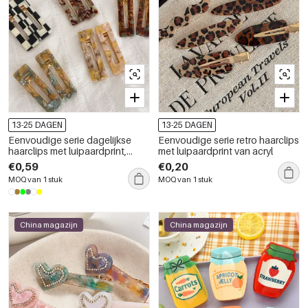
13-25 DAGEN
13-25 DAGEN
Eenvoudige serie dagelijkse
Eenvoudige serie retro haarclips
haarclips met luipaardprint,
met luipaardprint van acryl
gemengde kleurgradatie, van
€0,59
€0,20
plastic.
MOQ van 1 stuk
MOQ van 1 stuk
China magazijn
China magazijn