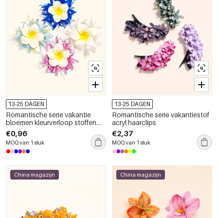
13-25 DAGEN
13-25 DAGEN
Romantische serie vakantie
Romantische serie vakantiestof
bloemen kleurverloop stoffen
acryl haarclips
haarclips
€0,96
€2,37
MOQ van 1 stuk
MOQ van 1 stuk
China magazijn
China magazijn