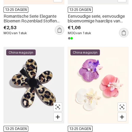
13-25 DAGEN
13-25 DAGEN
Romantische Serie Elegante
Eenvoudige serie, eenvoudige
Bloemen Rozenblad Stoffen
bloemvormige haarclips van
Haarclips met Kleurverloop
hars
€2,53
€1,06
MOQ van 1 stuk
MOQ van 1 stuk
China magazijn
China magazijn
13-25 DAGEN
13-25 DAGEN