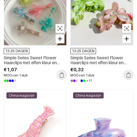
13-25 DAGEN
13-25 DAGEN
Simple Series Sweet Flower
Simple Series Sweet Flower
Haarclips met effen kleur en
Haarclips met effen kleur en
kleurverloop van hars
kleurverloop van hars
€1,07
€0,32
MOQ van 1 stuk
MOQ van 1 stuk
+17
China magazijn
China magazijn