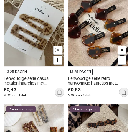
13-25 DAGEN
13-25 DAGEN
Eenvoudige serie casual
Eenvoudige serie retro
metalen haarclips met
hartvormige haarclips met
luipaardprint
luipaardprint, kleurverloop en
€0,43
€0,53
geometrische vorm, gemaakt
MOQ van 1 stuk
MOQ van 1 stuk
van hars met strass-steentjes.
China magazijn
China magazijn