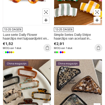
13-25 DAGEN
13-25 DAGEN
Luxe serie Daily Flower
Simple Series Daily Stripe
haarclips met luipaardprint en
haarclips van acetaat in
kleurverloop van acetaat en
verschillende kleuren
€1,52
€2,91
strass-steentjes
MOQ van 1 stuk
MOQ van 1 stuk
China magazijn
China magazijn