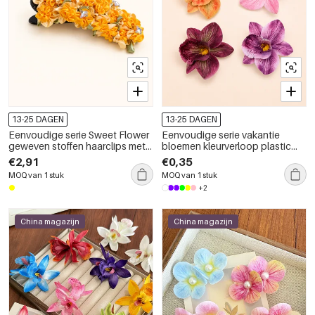
13-25 DAGEN
13-25 DAGEN
Eenvoudige serie Sweet Flower
Eenvoudige serie vakantie
geweven stoffen haarclips met
bloemen kleurverloop plastic
strasssteentjes
haarclips
€2,91
€0,35
MOQ van 1 stuk
MOQ van 1 stuk
+2
China magazijn
China magazijn