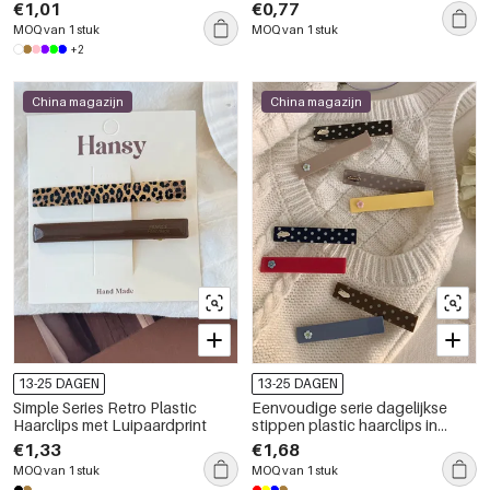
kleuren
luipaardprint en sterretje.
€1,01
€0,77
MOQ van 1 stuk
MOQ van 1 stuk
+2
China magazijn
China magazijn
13-25 DAGEN
13-25 DAGEN
Simple Series Retro Plastic
Eenvoudige serie dagelijkse
Haarclips met Luipaardprint
stippen plastic haarclips in
verschillende kleuren
€1,33
€1,68
MOQ van 1 stuk
MOQ van 1 stuk