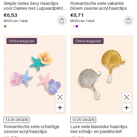
Simple Series Sexy Haarclips
Romantische serie vakantie
voor Dames met Luipaardprint
bloem zeester acryl haarclips
van Acryl
€0,53
€0,71
MOQ van 1 stuk
MOQ van 1 stuk
China magazijn
China magazijn
13-25 DAGEN
13-25 DAGEN
Romantische serie schattige
Luxe serie klassieke haarclips
zeester acryl haarclips
met schelp- en parelmotief