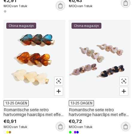
€2,91
€0,43
MOQ van 1 stuk
MOQ van 1 stuk
China magazijn
China magazijn
13-25 DAGEN
13-25 DAGEN
Romantische serie retro
Romantische serie retro
hartvormige haarclips met effen
hartvormige haarclips met effen
kleurverloop van hars
kleurverloop van acetaat
€0,91
€0,72
MOQ van 1 stuk
MOQ van 1 stuk