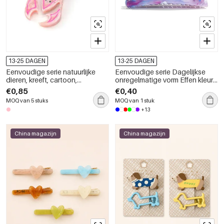
13-25 DAGEN
13-25 DAGEN
Eenvoudige serie natuurlijke
Eenvoudige serie Dagelijkse
dieren, kreeft, cartoon,
onregelmatige vorm Effen kleur
oceaanstijl, acetaat haarclips
Verloopkleur Acryl haarclips
€0,85
€0,40
MOQ van 5 stuks
MOQ van 1 stuk
+13
China magazijn
China magazijn