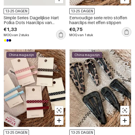
13-25 DAGEN
13-25 DAGEN
Simple Series Dagelijkse Hart
Eenvoudige serie retro stoffen
Polka Dots Haarclips van
haarclips met effen stippen
Acetaat, Unisex
€1,33
€0,75
MOQ van 2 stuks
MOQ van 1 stuk
China magazijn
China magazijn
13-25 DAGEN
13-25 DAGEN