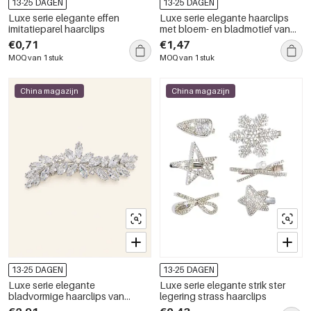
13-25 DAGEN
13-25 DAGEN
Luxe serie elegante effen
Luxe serie elegante haarclips
imitatieparel haarclips
met bloem- en bladmotief van
metaal en strass-steentjes
€0,71
€1,47
MOQ van 1 stuk
MOQ van 1 stuk
China magazijn
China magazijn
13-25 DAGEN
13-25 DAGEN
Luxe serie elegante
Luxe serie elegante strik ster
bladvormige haarclips van
legering strass haarclips
legering met strass-steentjes