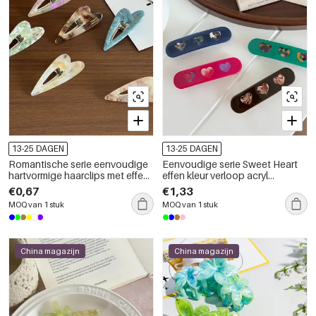
13-25 DAGEN
13-25 DAGEN
Romantische serie eenvoudige
Eenvoudige serie Sweet Heart
hartvormige haarclips met effen
effen kleur verloop acryl
kleurverloop van plastic
haarclips
€0,67
€1,33
MOQ van 1 stuk
MOQ van 1 stuk
China magazijn
China magazijn