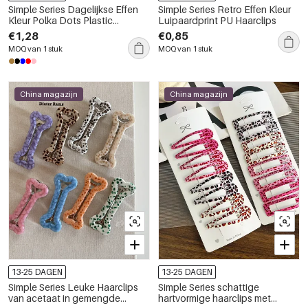
Simple Series Dagelijkse Effen
Simple Series Retro Effen Kleur
Kleur Polka Dots Plastic
Luipaardprint PU Haarclips
Haarclips
€1,28
€0,85
MOQ van 1 stuk
MOQ van 1 stuk
China magazijn
China magazijn
13-25 DAGEN
13-25 DAGEN
Simple Series Leuke Haarclips
Simple Series schattige
van acetaat in gemengde
hartvormige haarclips met