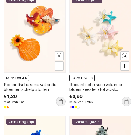
China magazijn
China magazijn
13-25 DAGEN
13-25 DAGEN
Romantische serie vakantie
Romantische serie vakantie
bloemen schelp stoffen
bloem zeester stof acryl
haarclips
haarclips
€1,20
€0,96
MOQ van 1 stuk
MOQ van 1 stuk
China magazijn
China magazijn