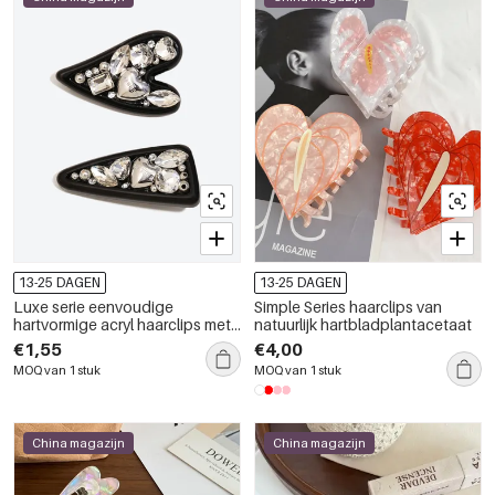
13-25 DAGEN
13-25 DAGEN
Luxe serie eenvoudige
Simple Series haarclips van
hartvormige acryl haarclips met
natuurlijk hartbladplantacetaat
strass-steentjes
€1,55
€4,00
MOQ van 1 stuk
MOQ van 1 stuk
China magazijn
China magazijn