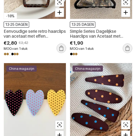
-18%
13-25 DAGEN
13-25 DAGEN
Eenvoudige serie retro haarclips
Simple Series Dagelijkse
van acetaat met effen
Haarclips van Acetaat met
luipaardprint en kleurverloop.
Luipaardprint en Driehoekig
€2,80
€1,90
€3,42
Kleurverloop
MOQ van 1 stuk
MOQ van 1 stuk
China magazijn
China magazijn