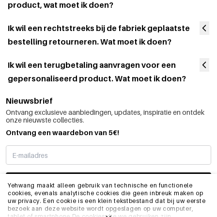
product, wat moet ik doen?
Ik wil een rechtstreeks bij de fabriek geplaatste
bestelling retourneren. Wat moet ik doen?
Ik wil een terugbetaling aanvragen voor een
gepersonaliseerd product. Wat moet ik doen?
Nieuwsbrief
Ontvang exclusieve aanbiedingen, updates, inspiratie en ontdek
onze nieuwste collecties.
Ontvang een waardebon van 5€!
SCHRIJF ME IN
Yehwang maakt alleen gebruik van technische en functionele
cookies, evenals analytische cookies die geen inbreuk maken op
uw privacy. Een cookie is een klein tekstbestand dat bij uw eerste
bezoek aan deze website wordt opgeslagen op uw computer,
INFO
tablet of smartphone.De cookies die we gebruiken zijn