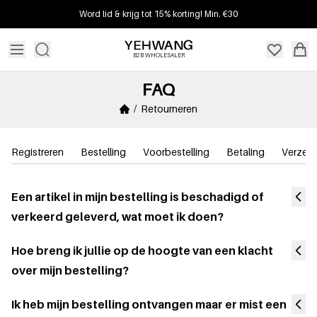
Word lid & krijg tot 15% korting! Min. €30
B2B WHOLESALER
FAQ
/ Retourneren
Registreren
Bestelling
Voorbestelling
Betaling
Verzen
Een artikel in mijn bestelling is beschadigd of
verkeerd geleverd, wat moet ik doen?
Hoe breng ik jullie op de hoogte van een klacht
over mijn bestelling?
Ik heb mijn bestelling ontvangen maar er mist een