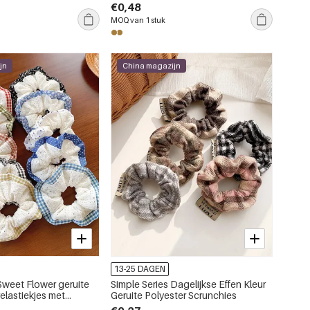
€0,48
MOQ van 1 stuk
jn
China magazijn
13-25 DAGEN
Sweet Flower geruite
Simple Series Dagelijkse Effen Kleur
elastiekjes met
Geruite Polyester Scrunchies