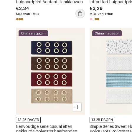
Luipaardprint Acetaat Haarklauwen
letter Hart Luipaardpri
Kleurverloop Acetaat
€2,34
€3,29
MOQ van 1 stuk
MOQ van 1 stuk
China magazijn
China magazijn
13-25 DAGEN
13-25 DAGEN
Eenvoudige serie casual effen
Simple Series Sweet Fl
gekleurde polyester haarbanden
Polka Dots Polyester