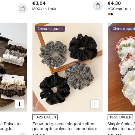
steentjes
€3,04
€4,30
MOQ van 1 stuk
MOQ van 1 stuk
China magazijn
China magazi
13-25 DAGEN
13-25 DAGEN
se Polyester
Eenvoudige serie elegante effen
Simple Series 
emengde
gestreepte polyester scrunchies met
polyester haar
strasssteentjes
stippen