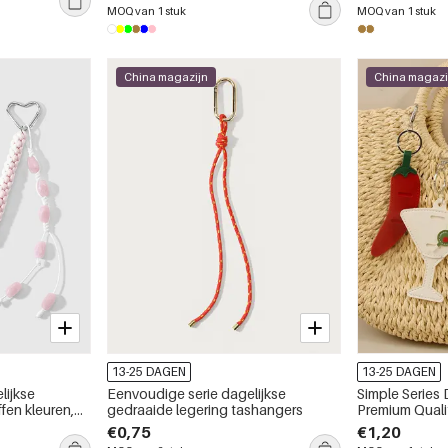
MOQ van 1 stuk
MOQ van 1 stuk
China magazijn
China magazi
13-25 DAGEN
13-25 DAGEN
lijkse
Eenvoudige serie dagelijkse
Simple Series 
ffen kleuren,
gedraaide legering tashangers
Premium Quali
 voor
€0,75
€1,20