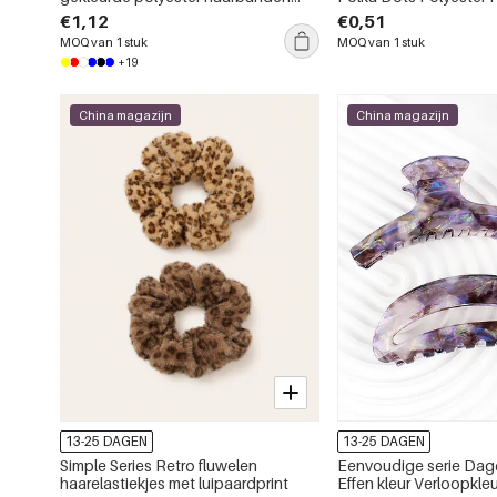
met klinknagels
€1,12
€0,51
MOQ van 1 stuk
MOQ van 1 stuk
+19
China magazijn
China magazijn
13-25 DAGEN
13-25 DAGEN
Simple Series Retro fluwelen
Eenvoudige serie Dagel
haarelastiekjes met luipaardprint
Effen kleur Verloopkle