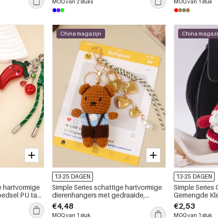
MOQ van 2 stuks
MOQ van 1 stuk
China magazijn
China magazi
13-25 DAGEN
13-25 DAGEN
e hartvormige
Simple Series schattige hartvormige
Simple Series
oedsel PU tas
dierenhangers met gedraaide,
Gemengde Kl
geweven sluiting van polyester voor
Polyester Tas
€4,48
€2,53
op tas
MOQ van 1 stuk
MOQ van 1 stuk