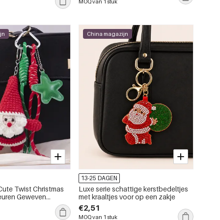
MOQ van 1 stuk
jn
China magazijn
13-25 DAGEN
 Cute Twist Christmas
Luxe serie schattige kerstbedeltjes
euren Geweven
met kraaltjes voor op een zakje
bedeltjes
€2,51
MOQ van 1 stuk