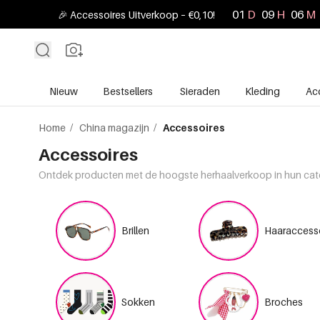
01
D
09
H
06
M
🎉 Accessoires Uitverkoop – €0,10!
Nieuw
Bestsellers
Sieraden
Kleding
Ac
Home
/
China magazijn
/
Accessoires
Accessoires
Ontdek producten met de hoogste herhaalverkoop in hun cat
Brillen
Haaraccess
Sokken
Broches