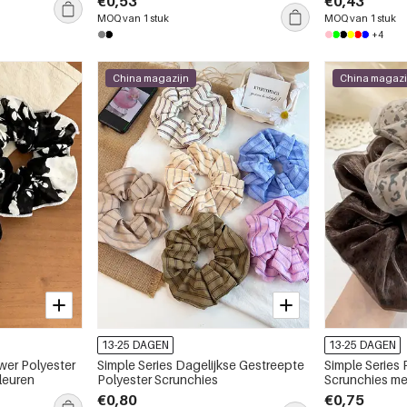
€0,53
€0,43
MOQ van 1 stuk
MOQ van 1 stuk
+4
China magazijn
China magazi
13-25 DAGEN
13-25 DAGEN
ower Polyester
Simple Series Dagelijkse Gestreepte
Simple Series
kleuren
Polyester Scrunchies
Scrunchies me
€0,80
€0,75