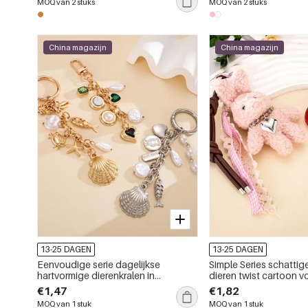
MOQ van 2 stuks
MOQ van 2 stuks
China magazijn
China magazijn
13-25 DAGEN
13-25 DAGEN
Eenvoudige serie dagelijkse
Simple Series schattig
hartvormige dierenkralen in
dieren twist cartoon v
oceaanstijl, ketting met schelpen,
bedeltjes
€1,47
€1,82
vissen, zeesterren en legering
MOQ van 1 stuk
MOQ van 1 stuk