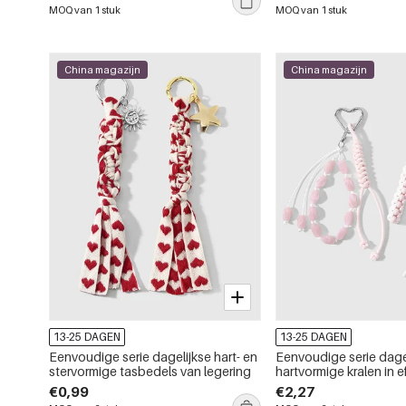
MOQ van 1 stuk
MOQ van 1 stuk
China magazijn
China magazijn
13-25 DAGEN
13-25 DAGEN
Eenvoudige serie dagelijkse hart- en
Eenvoudige serie dage
stervormige tasbedels van legering
hartvormige kralen in e
gemaakt van legering,
€0,99
€2,27
damestassen.