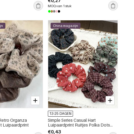
€0,27
MOQ van 1 stuk
jn
China magazijn
13-25 DAGEN
 Retro Organza
Simple Series Casual Hart
t Luipaardprint
Luipaardprint Ruitjes Polka Dots
Paisley Patroon Stoffen Scrunchies
€0,43