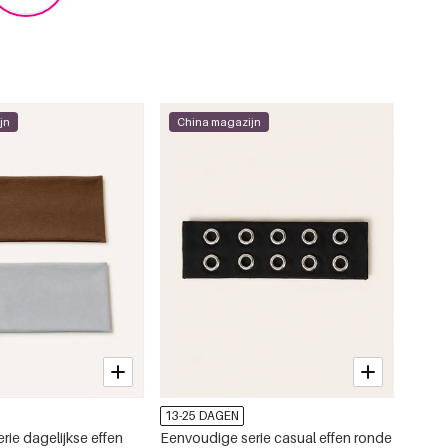
jn
China magazijn
13-25 DAGEN
rie dagelijkse effen
Eenvoudige serie casual effen ronde