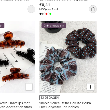
Scrunchies
€0,41
MOQ van 1 stuk
jn
China magazijn
13-25 DAGEN
Retro Haarclips met
Simple Series Retro Geruite Polka
van Acetaat en Strass-
Dot Polyester Scrunchies