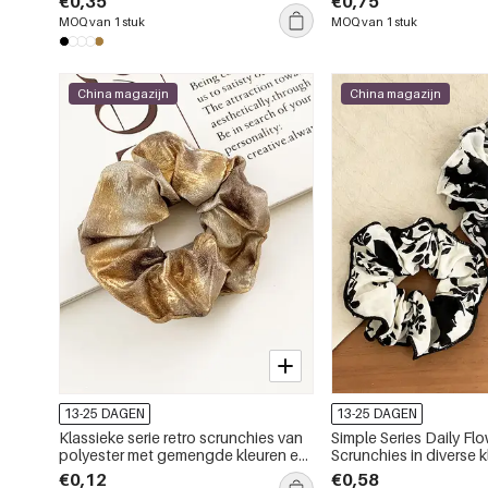
€0,35
€0,75
MOQ van 1 stuk
MOQ van 1 stuk
China magazijn
China magazijn
13-25 DAGEN
13-25 DAGEN
Klassieke serie retro scrunchies van
Simple Series Daily Fl
polyester met gemengde kleuren en
Scrunchies in diverse 
kleurverloop.
€0,12
€0,58