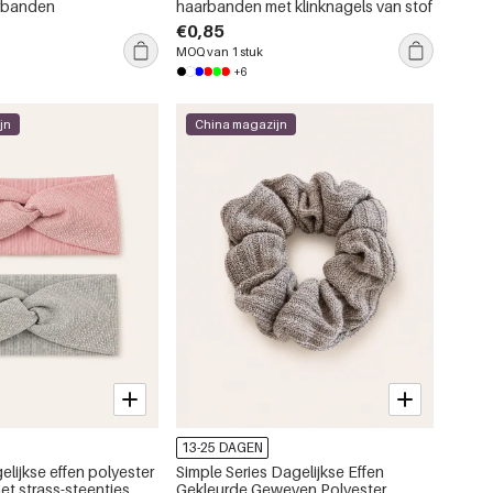
arbanden
haarbanden met klinknagels van stof
€0,85
MOQ van 1 stuk
+6
jn
China magazijn
13-25 DAGEN
elijkse effen polyester
Simple Series Dagelijkse Effen
t strass-steentjes
Gekleurde Geweven Polyester