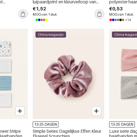
nt
luipaardprint en kleurverloop van
polyester ha
 Haarklauwen
acetaat en strass-steentjes
€1,52
€0,53
MOQ van 1 stuk
MOQ van 1 stuk
+14
China magazijn
China magazi
13-25 DAGEN
13-25 DAGEN
ower Stripe
Simple Series Dagelijkse Effen Kleur
Luxe serie dag
 Haarbanden
Fluweel Scrunchies
haarbanden me