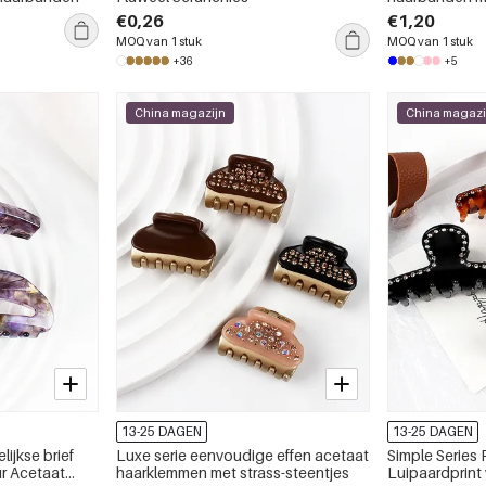
€0,26
€1,20
MOQ van 1 stuk
MOQ van 1 stuk
+36
+5
China magazijn
China magazi
13-25 DAGEN
13-25 DAGEN
ijkse brief
Luxe serie eenvoudige effen acetaat
Simple Series 
ur Acetaat
haarklemmen met strass-steentjes
Luipaardprint 