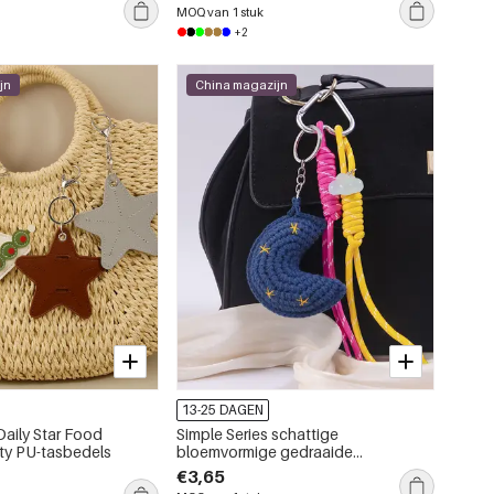
MOQ van 1 stuk
+2
jn
China magazijn
13-25 DAGEN
Daily Star Food
Simple Series schattige
ty PU-tasbedels
bloemvormige gedraaide
maanvormige tashangers van
€3,65
polyester in diverse kleuren