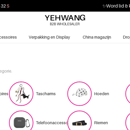
30
S
✨
Word lid & 
B2B WHOLESALER
cessoires
Verpakking en Display
China magazijn
Dro
egorie.
oires
Tascharms
Hoeden
Telefoonaccessoires
Riemen