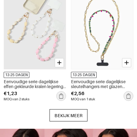
13-25 DAGEN
13-25 DAGEN
Eenvoudige serie dagelijkse
Eenvoudige serie dagelijkse
effen gekleurde kralen legering
sleutelhangers met glazen
telefoonketting
telefoonketting in diverse
€1,23
€2,56
kleuren
MOQ van 2 stuks
MOQ van 1 stuk
BEKIJK MEER