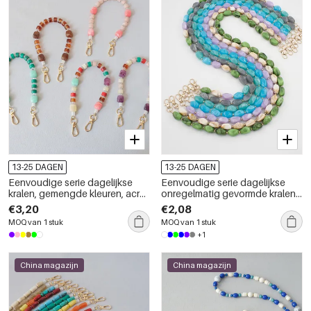
13-25 DAGEN
13-25 DAGEN
Eenvoudige serie dagelijkse
Eenvoudige serie dagelijkse
kralen, gemengde kleuren, acryl
onregelmatig gevormde kralen,
telefoonketting
acryl telefoonketting
€3,20
€2,08
MOQ van 1 stuk
MOQ van 1 stuk
+1
China magazijn
China magazijn