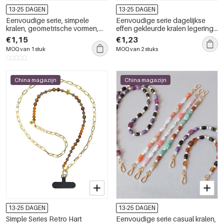
13-25 DAGEN
13-25 DAGEN
Eenvoudige serie, simpele
Eenvoudige serie dagelijkse
kralen, geometrische vormen,
effen gekleurde kralen legering
acryl telefoonketting
telefoonketting
€1,15
€1,23
MOQ van 1 stuk
MOQ van 2 stuks
China magazijn
China magazijn
13-25 DAGEN
13-25 DAGEN
Simple Series Retro Hart
Eenvoudige serie casual kralen,