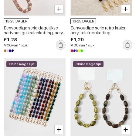
13-25 DAGEN
13-25 DAGEN
Eenvoudige serie dagelijkse
Eenvoudige serie retro kralen
hartvormige kralenketting, acryl
acryl telefoonketting
telefoonketting
€1,28
€1,20
MOQ van 1 stuk
MOQ van 1 stuk
China magazijn
China magazijn