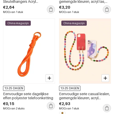
Sleutelhangers Acryl
gemengde kleuren, acryl tas,
Telefoonketting met
telefoonketting
€2,64
€3,20
Kleurverloop
MOQ van 1 stuk
MOQ van 1 stuk
China magazijn
China magazijn
13-25 DAGEN
13-25 DAGEN
Eenvoudige serie dagelijkse
Eenvoudige serie casual kralen,
effen polyester telefoonketting
gemengde kleuren, acryl
telefoonketting
€0,15
€2,93
MOQ van 2 stuks
MOQ van 1 stuk