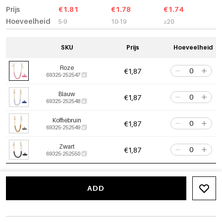
Prijs
€1.81
€1.78
€1.74
Hoeveelheid
5-9
10-19
≥20
SKU
Prijs
Hoeveelheid
Roze
€1,87
69325-252547
Blauw
€1,87
69325-252548
Koffiebruin
€1,87
69325-252549
Zwart
€1,87
69325-252550
ADD