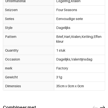
Untermaterial
Legering,Kralen
Seizoen
Four Seasons
Series
Eenvoudige serie
Style
Dagelijks
Pattern
Brief,Hart,Kralen,Ketting,Effen
kleur
Quantity
1 stuk
Occasion
Dagelijks,Valentijnsdag
merk
Factory
Gewicht
31g
Dimensies
35cm x 0cm x 0cm
Combineer met