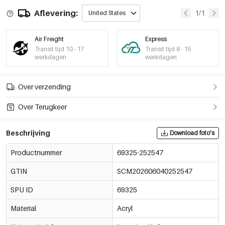
Aflevering:
1/1
United States
Air Freight
Express
Transit tijd 10 - 17
Transit tijd 8 - 15
werkdagen
werkdagen
Over verzending
Over Terugkeer
Beschrijving
Download foto's
Productnummer
69325-252547
GTIN
SCM202606040252547
SPU ID
69325
Material
Acryl