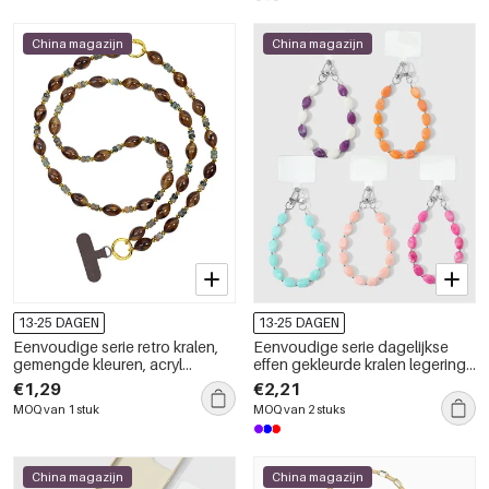
China magazijn
China magazijn
13-25 DAGEN
13-25 DAGEN
Eenvoudige serie retro kralen,
Eenvoudige serie dagelijkse
gemengde kleuren, acryl
effen gekleurde kralen legering
telefoonketting
telefoonketting
€1,29
€2,21
MOQ van 1 stuk
MOQ van 2 stuks
China magazijn
China magazijn