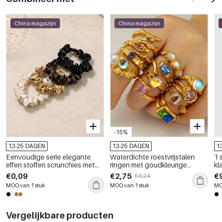
China magazijn
China magazijn
-15%
13-25 DAGEN
13-25 DAGEN
1
Eenvoudige serie elegante
Waterdichte roestvrijstalen
1 
effen stoffen scrunchies met
ringen met goudkleurige
kl
strasssteentjes
edelstenen
me
€0,09
€2,75
€
€3,24
MOQ van 1 stuk
MOQ van 1 stuk
MO
Vergelijkbare producten