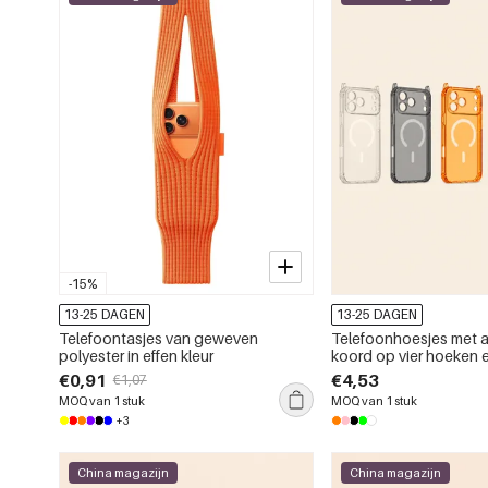
-15%
13-25 DAGEN
13-25 DAGEN
Telefoontasjes van geweven
Telefoonhoesjes met 
polyester in effen kleur
koord op vier hoeken 
magnetische sluiting
€0,91
€4,53
€1,07
MOQ van 1 stuk
MOQ van 1 stuk
+3
China magazijn
China magazijn