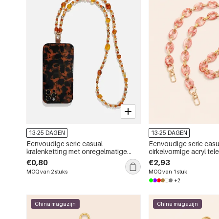
13-25 DAGEN
13-25 DAGEN
Eenvoudige serie casual
Eenvoudige serie casua
kralenketting met onregelmatige
cirkelvormige acryl tel
vormen, gemaakt van hars, geschikt
tasketting met kleurve
€0,80
€2,93
voor telefoon en tas.
MOQ van 2 stuks
MOQ van 1 stuk
+2
China magazijn
China magazijn