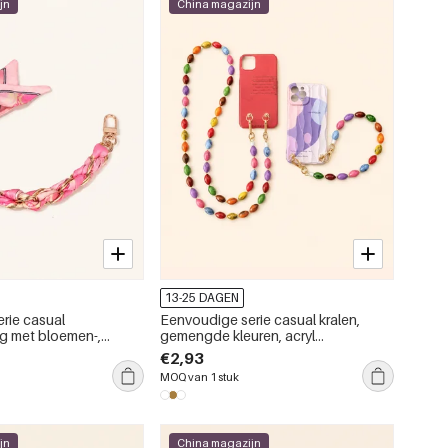
jn
China magazijn
13-25 DAGEN
rie casual
Eenvoudige serie casual kralen,
ng met bloemen-,
gemengde kleuren, acryl
treepmotief,
telefoonketting
€2,93
n en stippen, geweven
MOQ van 1 stuk
erloop.
jn
China magazijn