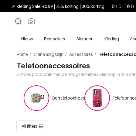
01
D
16
H
🎉 Kleding Sale: €0,99 | 75% korting | 30% korting
Nieuw
Bestsellers
Sieraden
Kleding
Ac
Home
/
China magazijn
/
Accessoires
/
Telefoonaccesso
Telefoonaccessoires
Ontdek producten met de hoogste herhaalverkoop in hun cat
Oortelefoonhoesje
Telefoonho
All filters