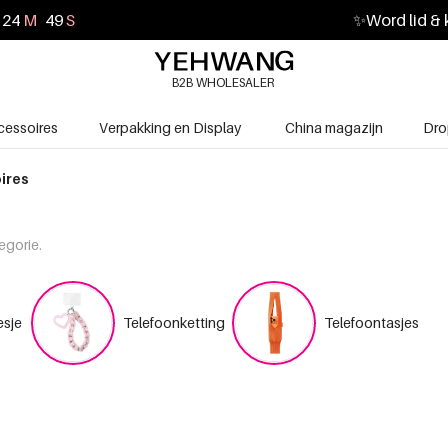
24
M
47
S
✨
Word lid & 
B2B WHOLESALER
cessoires
Verpakking en Display
China magazijn
Dro
ires
egorie.
esje
Telefoonketting
Telefoontasjes