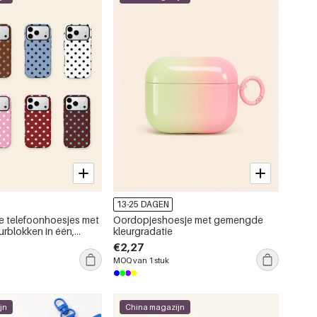
13-25 DAGEN
he telefoonhoesjes met
Oordopjeshoesje met gemengde
urblokken in één,
kleurgradatie
olie.
€2,27
MOQ van 1 stuk
jn
China magazijn