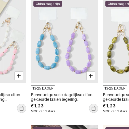
China magazijn
China magazi
13-25 DAGEN
13-25 DAGEN
ijkse effen
Eenvoudige serie dagelijkse effen
Eenvoudige se
ing
gekleurde kralen legering
gekleurde kral
telefoonketting
telefoonketti
€1,23
€1,23
MOQ van 2 stuks
MOQ van 2 stuks