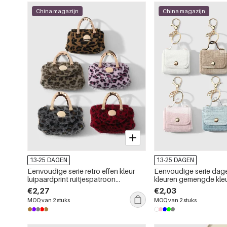
China magazijn
China magazijn
13-25 DAGEN
13-25 DAGEN
Eenvoudige serie retro effen kleur
Eenvoudige serie dagel
luipaardprint ruitjespatroon
kleuren gemengde kleu
gemengde kleuren legering
tashangers
€2,27
€2,03
tashangers
MOQ van 2 stuks
MOQ van 2 stuks