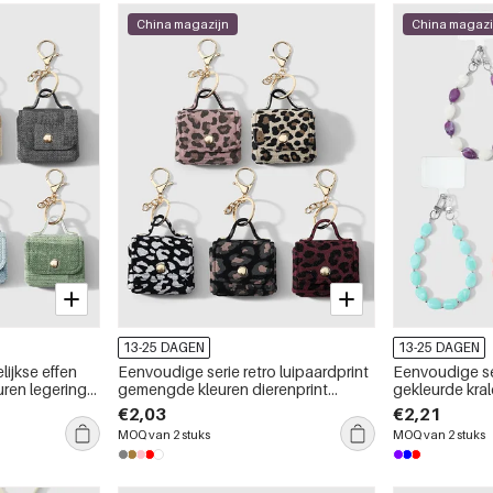
China magazijn
China magazi
13-25 DAGEN
13-25 DAGEN
ijkse effen
Eenvoudige serie retro luipaardprint
Eenvoudige se
ren legering
gemengde kleuren dierenprint
gekleurde kral
legering tashangers
telefoonketti
€2,03
€2,21
MOQ van 2 stuks
MOQ van 2 stuks