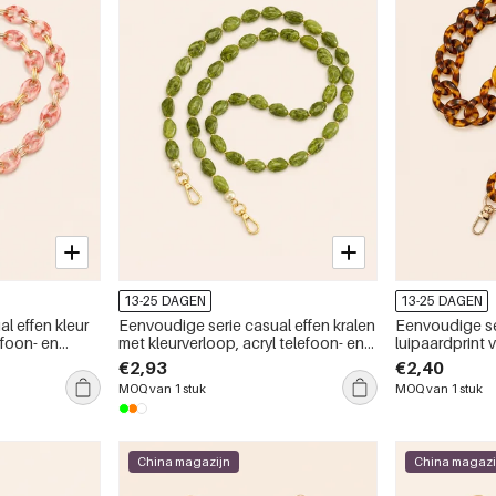
13-25 DAGEN
13-25 DAGEN
l effen kleur
Eenvoudige serie casual effen kralen
Eenvoudige ser
efoon- en
met kleurverloop, acryl telefoon- en
luipaardprint 
rloop
tasketting
en tas
€2,93
€2,40
MOQ van 1 stuk
MOQ van 1 stuk
China magazijn
China magazi