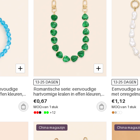
13-25 DAGEN
13-25 DAGEN
envoudige
Romantische serie: eenvoudige
Eenvoudige se
ffen kleuren,
hartvormige kralen in effen kleuren,
met onregelma
 telefoon- en
hars met kleurverloop, telefoon- en
kleuren, acryl
€0,67
€1,12
tasketting.
MOQ van 1 stuk
MOQ van 1 stuk
+12
China magazijn
China magazi