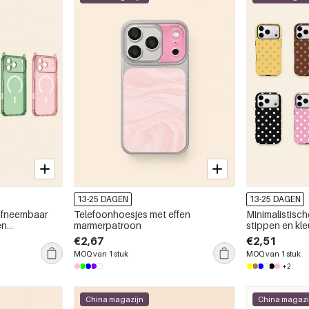
13-25 DAGEN
13-25 DAGEN
afneembaar
Telefoonhoesjes met effen
Minimalistisc
en
marmerpatroon
stippen en kle
voorzien van f
€2,67
€2,51
MOQ van 1 stuk
MOQ van 1 stuk
+2
China magazijn
China magazi