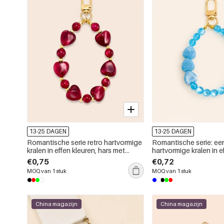
13-25 DAGEN
13-25 DAGEN
Romantische serie retro hartvormige
Romantische serie: e
kralen in effen kleuren, hars met
hartvormige kralen in e
kleurverloop, telefoon- en tasketting
hars met kleurverloop,
€0,75
€0,72
tasketting.
MOQ van 1 stuk
MOQ van 1 stuk
China magazijn
China magazijn