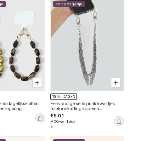
jn
China magazijn
13-25 DAGEN
rie dagelijkse effen
Eenvoudige serie punk kwastjes
en legering
telefoonketting koperen
ng
telefoonketting
€5,01
MOQ van 1 stuk