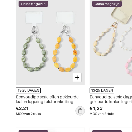
China magazijn
China magazijn
13-25 DAGEN
13-25 DAGEN
Eenvoudige serie effen gekleurde
Eenvoudige serie dagel
kralen legering telefoonketting
gekleurde kralen leger
telefoonketting
€2,21
€1,23
MOQ van 2 stuks
MOQ van 2 stuks