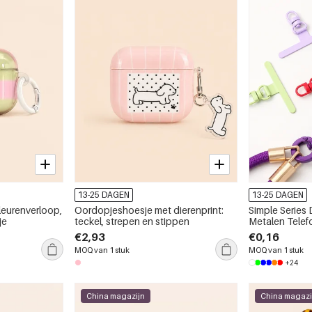
13-25 DAGEN
13-25 DAGEN
leurenverloop,
Oordopjeshoesje met dierenprint:
Simple Series 
je
teckel, strepen en stippen
Metalen Tele
Kaartconnect
€2,93
€0,16
MOQ van 1 stuk
MOQ van 1 stuk
+24
China magazijn
China magazi