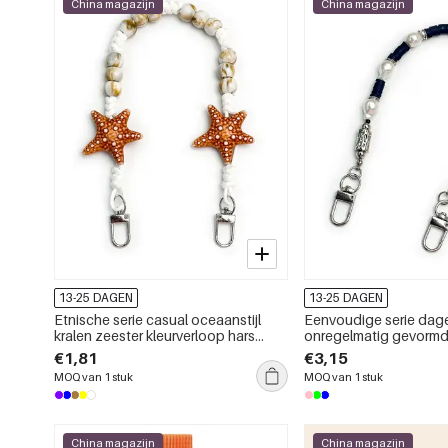
China magazijn
China magazijn
13-25 DAGEN
13-25 DAGEN
Etnische serie casual oceaanstijl
Eenvoudige serie dage
kralen zeester kleurverloop hars
onregelmatig gevormd
telefoonketting
gekleurde kralen hars
€1,81
€3,15
telefoonketting
MOQ van 1 stuk
MOQ van 1 stuk
China magazijn
China magazijn