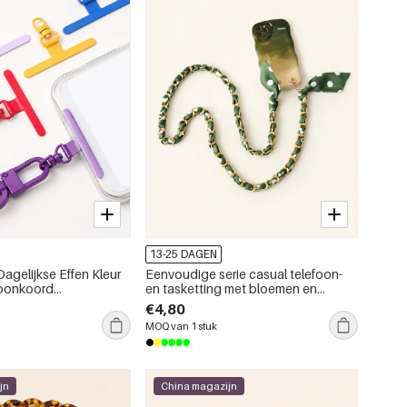
13-25 DAGEN
Dagelijkse Effen Kleur
Eenvoudige serie casual telefoon-
foonkoord
en tasketting met bloemen en
or Accessoires
stippen, geweven paisley-patroon,
€4,80
polyester.
MOQ van 1 stuk
jn
China magazijn