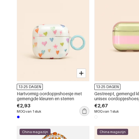
13-25 DAGEN
13-25 DAGEN
Hartvormig oordopjeshoesje met
Gestreept, gemengd k
gemengde kleuren en sterren
unisex oordopjeshoes
€2,93
€2,67
MOQ van 1 stuk
MOQ van 1 stuk
China magazijn
China magazijn