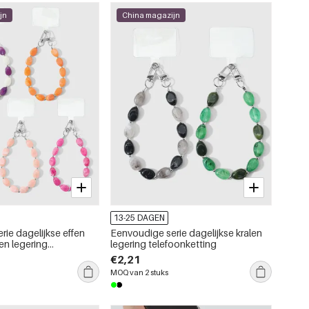
jn
China magazijn
13-25 DAGEN
rie dagelijkse effen
Eenvoudige serie dagelijkse kralen
en legering
legering telefoonketting
ng
€2,21
MOQ van 2 stuks