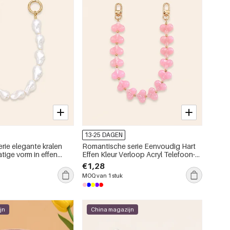
13-25 DAGEN
rie elegante kralen
Romantische serie Eenvoudig Hart
tige vorm in effen
Effen Kleur Verloop Acryl Telefoon-
 telefoon- en tasketting
en Tasketting
€1,28
MOQ van 1 stuk
jn
China magazijn