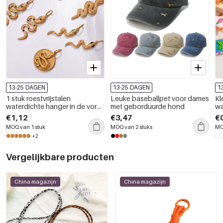
13-25 DAGEN
13-25 DAGEN
1
1 stuk roestvrijstalen
Leuke baseballpet voor dames
Kl
waterdichte hanger in de vorm
met geborduurde hond
wa
van een slang met gouden
do
€1,12
€3,47
€
accenten
MOQ van 1 stuk
MOQ van 2 stuks
MO
+2
Vergelijkbare producten
China magazijn
China magazijn