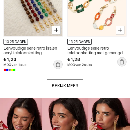
13-25 DAGEN
13-25 DAGEN
Eenvoudige serie retro kralen
Eenvoudige serie retro
acryl telefoonketting
telefoonketting met gemengde
kleuren en kleurverloop,
€1,20
€1,28
gemaakt van hars.
MOQ van 1 stuk
MOQ van 2 stuks
BEKIJK MEER