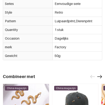
Series
Eenvoudige serie
Style
Retro
Pattern
Luipaardprint,Dierenprint
Quantity
1 stuk
Occasion
Dagelijks
merk
Factory
Gewicht
50g
Combineer met
China magazijn
China magazijn