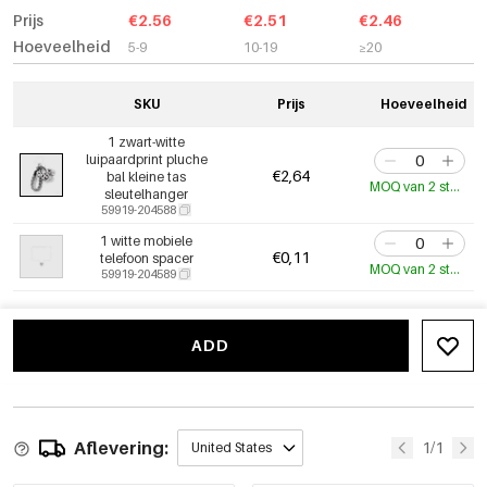
Prijs
€2.56
€2.51
€2.46
Hoeveelheid
5-9
10-19
≥20
SKU
Prijs
Hoeveelheid
1 zwart-witte
luipaardprint pluche
€2,64
bal kleine tas
MOQ van 2 stuks
sleutelhanger
59919-204588
1 witte mobiele
€0,11
telefoon spacer
MOQ van 2 stuks
59919-204589
ADD
Aflevering:
1/1
United States