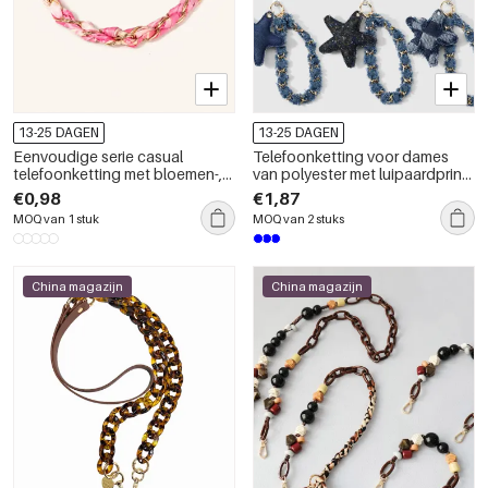
13-25 DAGEN
13-25 DAGEN
Eenvoudige serie casual
Telefoonketting voor dames
telefoonketting met bloemen-,
van polyester met luipaardprint
luipaard- en streepmotief,
en ruitjespatroon.
€0,98
€1,87
ruitjespatroon en stippen,
MOQ van 1 stuk
MOQ van 2 stuks
geweven met een kleurverloop.
China magazijn
China magazijn