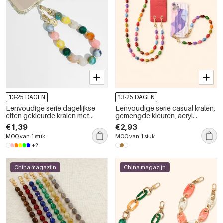
13-25 DAGEN
13-25 DAGEN
Eenvoudige serie dagelijkse
Eenvoudige serie casual kralen,
effen gekleurde kralen met
gemengde kleuren, acryl
luipaardprint, gemengde
telefoonketting
€1,39
€2,93
kleuren, kleurverloop, acryl
MOQ van 1 stuk
MOQ van 1 stuk
telefoonketting
+2
China magazijn
China magazijn