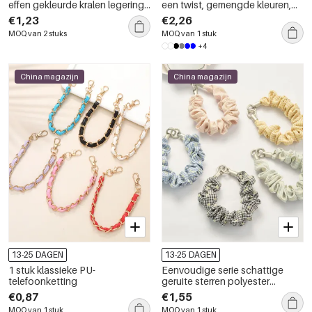
effen gekleurde kralen legering
een twist, gemengde kleuren,
telefoonketting
geweven katoenen
€1,23
€2,26
telefoonketting
MOQ van 2 stuks
MOQ van 1 stuk
+4
China magazijn
China magazijn
13-25 DAGEN
13-25 DAGEN
1 stuk klassieke PU-
Eenvoudige serie schattige
telefoonketting
geruite sterren polyester
telefoonketting
€0,87
€1,55
MOQ van 1 stuk
MOQ van 1 stuk