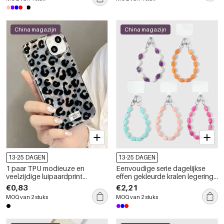
China magazijn
China magazijn
13-25 DAGEN
13-25 DAGEN
1 paar TPU modieuze en
Eenvoudige serie dagelijkse
veelzijdige luipaardprint
effen gekleurde kralen legering
telefoonhoesjes
telefoonketting
€0,83
€2,21
MOQ van 2 stuks
MOQ van 2 stuks