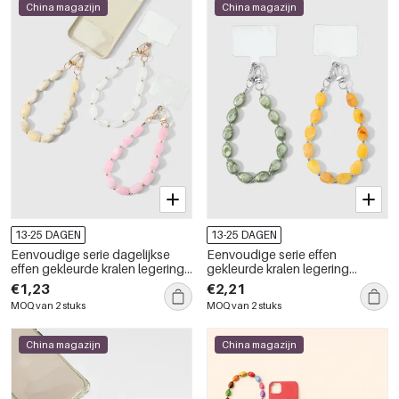
China magazijn
China magazijn
13-25 DAGEN
13-25 DAGEN
Eenvoudige serie dagelijkse
Eenvoudige serie effen
effen gekleurde kralen legering
gekleurde kralen legering
telefoonketting
telefoonketting
€1,23
€2,21
MOQ van 2 stuks
MOQ van 2 stuks
China magazijn
China magazijn