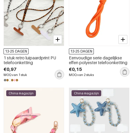
13-25 DAGEN
13-25 DAGEN
1 stuk retro luipaardprint PU
Eenvoudige serie dagelijkse
telefoonketting
effen polyester telefoonketting
€0,97
€0,15
MOQ van 1 stuk
MOQ van 2 stuks
China magazijn
China magazijn