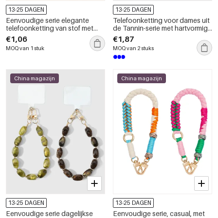
13-25 DAGEN
13-25 DAGEN
Eenvoudige serie elegante
Telefoonketting voor dames uit
telefoonketting van stof met
de Tannin-serie met hartvormige
hartvormige luipaardprint,
luipaardprint, gemaakt van
€1,06
€1,87
strepen en stippen in diverse
polyester.
MOQ van 1 stuk
MOQ van 2 stuks
kleuren.
China magazijn
China magazijn
13-25 DAGEN
13-25 DAGEN
Eenvoudige serie dagelijkse
Eenvoudige serie, casual, met