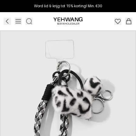
Word lid & krijg tot 15% korting! Min. €30
B2B WHOLESALER