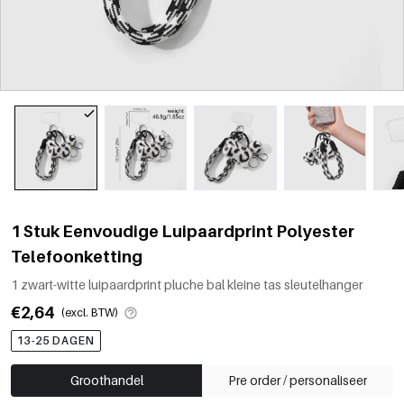
1 Stuk Eenvoudige Luipaardprint Polyester
Telefoonketting
1 zwart-witte luipaardprint pluche bal kleine tas sleutelhanger
€2,64
(excl. BTW)
13-25 DAGEN
Groothandel
Pre order / personaliseer