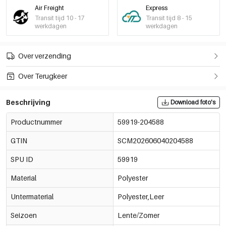
Air Freight
Express
Transit tijd 10 - 17
Transit tijd 8 - 15
werkdagen
werkdagen
Over verzending
Over Terugkeer
Beschrijving
Download foto's
Productnummer
59919-204588
GTIN
SCM202606040204588
SPU ID
59919
Material
Polyester
Untermaterial
Polyester,Leer
Seizoen
Lente/Zomer