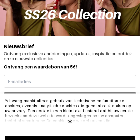
Nieuwsbrief
Ontvang exclusieve aanbiedingen, updates, inspiratie en ontdek
onze nieuwste collecties.
Ontvang een waardebon van 5€!
SCHRIJF ME IN
Yehwang maakt alleen gebruik van technische en functionele
cookies, evenals analytische cookies die geen inbreuk maken op
uw privacy. Een cookie is een klein tekstbestand dat bij uw eerste
bezoek aan deze website wordt opgeslagen op uw computer,
INFO
tablet of smartphone.De cookies die we gebruiken zijn
noodzakelijk voor het technisch functioneren van de website en
voor uw gebruiksgemak. Ze zorgen ervoor dat de website goed
functioneert en bijvoorbeeld uw voorkeursinstellingen onthoudt.