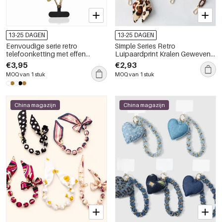
13-25 DAGEN
13-25 DAGEN
Eenvoudige serie retro
Simple Series Retro
telefoonketting met effen
Luipaardprint Kralen Geweven
luipaardprint van plastic
Acryl Tas Telefoonketting
€3,95
€2,93
MOQ van 1 stuk
MOQ van 1 stuk
China magazijn
China magazijn