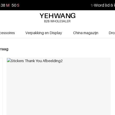
38
M
49
S
✨
Word lid & 
B2B WHOLESALER
cessoires
Verpakking en Display
China magazijn
Dro
vraag