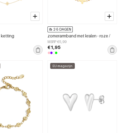
2-5 DAGEN
 ketting
zomerarmband met kralen - roze /
MSRP €5,99
€1,95
EU-magazijn