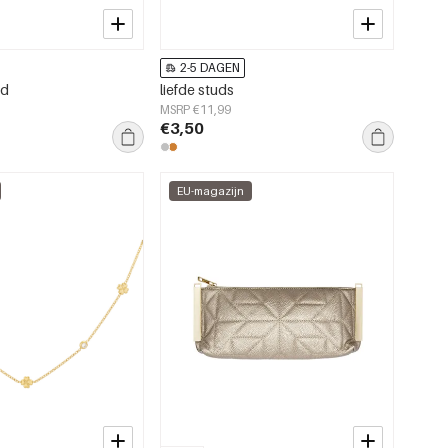
2-5 DAGEN
nd
liefde studs
MSRP €11,99
€3,50
EU-magazijn