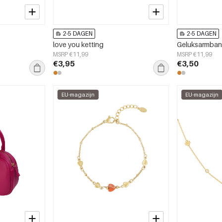
2-5 DAGEN
2-5 DAGEN
love you ketting
Geluksarmba
MSRP €11,99
MSRP €11,99
€3,95
€3,50
EU-magazijn
EU-magazijn