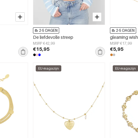
2-5 DAGEN
2-5 DAGEN
De liefdevolle streep
gleaming wish
MSRP €42,99
MSRP €17,99
€15,95
€5,95
EU-magazijn
EU-magazijn