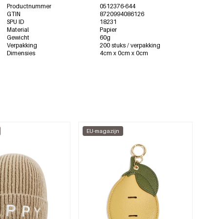
Productnummer
0512376-644
GTIN
8720994086126
SPU ID
18231
Material
Papier
Gewicht
60g
Verpakking
200 stuks / verpakking
Dimensies
4cm x 0cm x 0cm
EU-magazijn