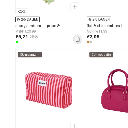
-25%
2-5 DAGEN
2-5 DAGEN
starry armband - groen &
flat & chic armband
MSRP €20,99
MSRP €11,99
€5,21
€3,95
€6,95
EU-magazijn
EU-magazijn