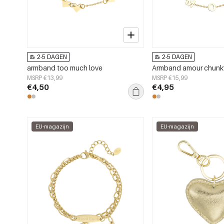
2-5 DAGEN
2-5 DAGEN
armband too much love
Armband amour chunky
MSRP €13,99
MSRP €15,99
€4,50
€4,95
EU-magazijn
EU-magazijn