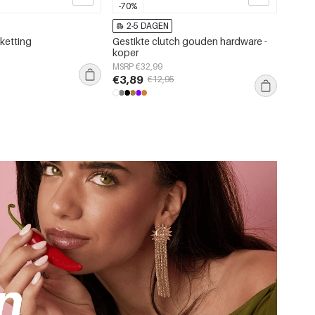
-70%
2-5 DAGEN
ketting
Gestikte clutch gouden hardware -
koper
MSRP €32,99
€3,89
€12,95