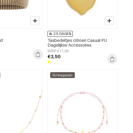
2-5 DAGEN
ed
Tasbedeltjes citroen Casual PU
Dagelijkse Accessoires
MSRP €11,99
€3,50
EU-magazijn