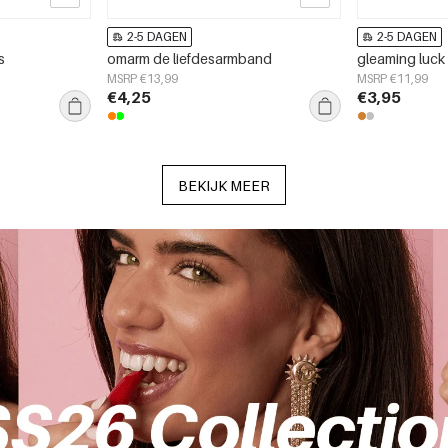
2-5 DAGEN
2-5 DAGEN
s
omarm de liefdesarmband
gleaming luck 
MSRP €13,99
MSRP €11,99
€4,25
€3,95
BEKIJK MEER