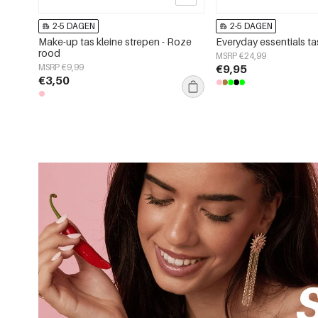
2-5 DAGEN
2-5 DAGEN
Make-up tas kleine strepen - Roze
Everyday essentials ta
rood
MSRP €24,99
MSRP €9,99
€9,95
€3,50