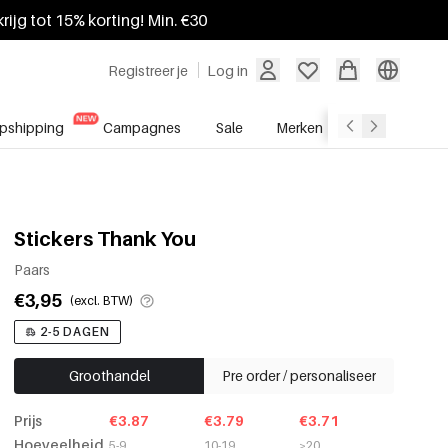
krijg tot 15% korting! Min. €30
Registreer je
Log in
pshipping
Campagnes
Sale
Merken
Groothandel
Stickers Thank You
Paars
€3,95
(excl. BTW)
2-5 DAGEN
Groothandel
Pre order / personaliseer
Prijs
€3.87
€3.79
€3.71
Hoeveelheid
5-9
10-19
≥20