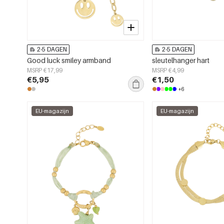
2-5 DAGEN
2-5 DAGEN
Good luck smiley armband
sleutelhanger hart
MSRP €17,99
MSRP €4,99
€5,95
€1,50
+6
EU-magazijn
EU-magazijn