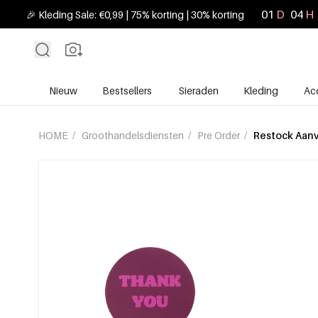
01
D
04
H
🎉 Kleding Sale: €0,99 | 75% korting | 30% korting
Nieuw
Bestsellers
Sieraden
Kleding
Ac
HOME
/
Groothandelsdiensten
/
Pre Order
/
Restock Aan