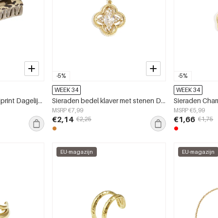
-5%
-5%
WEEK 34
WEEK 34
Haarspeldjes Luipaardprint Dagelijks Plastic Dagelijkse Accessoires
Sieraden bedel klaver met stenen DIY
MSRP €7,99
MSRP €5,99
€2,14
€1,66
€2,25
€1,75
EU-magazijn
EU-magazijn