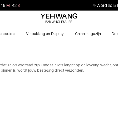
19
M
41
S
✨
Word lid & 
B2B WHOLESALER
cessoires
Verpakking en Display
China magazijn
Dro
dat ze op voorraad zijn. Omdat je iets langer op de levering wacht, ontv
 binnen is, wordt jouw bestelling direct verzonden.