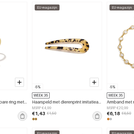
EU-magazijn
EU-magazijn
-5%
-5%
WEEK 35
WEEK 35
Minimalistische verstelbare ring met steentjes en hart
Haarspeld met dierenprint imitatieacetaat dagelijkse accessoires
MSRP €4,99
MSRP €20,99
€1,43
€6,18
€1,50
€6,50
EU-magazijn
EU-magazijn