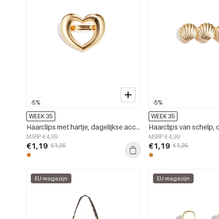
-5%
-5%
WEEK 35
WEEK 35
Haarclips met hartje, dagelijkse accessoires van legering
MSRP €4,99
MSRP €4,99
€1,19
€1,19
€1,25
€1,25
EU-magazijn
EU-magazijn