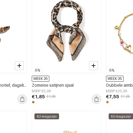
-5%
-5%
WEEK 35
WEEK 35
Haarclips met zeestermotief, dagelijkse accessoires van imitatieacetaat.
Zomerse satijnen sjaal
MSRP €5,99
MSRP €25,99
€1,85
€7,55
€1,95
€7,95
EU-magazijn
EU-magazijn