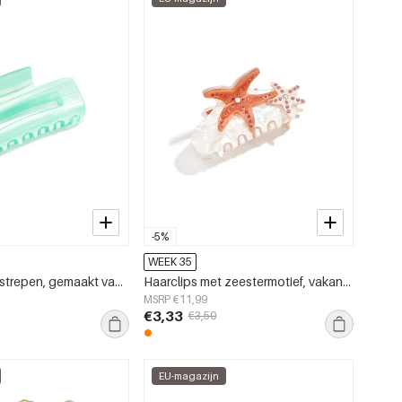
-5%
WEEK 35
Haarclips met strepen, gemaakt van imitatieacetaat, geschikt voor dagelijks gebruik.
Haarclips met zeestermotief, vakantie-imitatie, acetaat, dagelijkse accessoires
MSRP €11,99
€3,33
€3,50
EU-magazijn