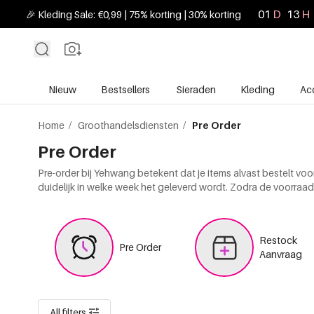
01
D
13
H
🎉 Kleding Sale: €0,99 | 75% korting | 30% korting
Nieuw
Bestsellers
Sieraden
Kleding
Ac
Home
/
Groothandelsdiensten
/
Pre Order
Pre Order
Pre-order bij Yehwang betekent dat je items alvast bestelt voor
duidelijk in welke week het geleverd wordt. Zodra de voorraad
Restock
Pre Order
Aanvraag
All filters