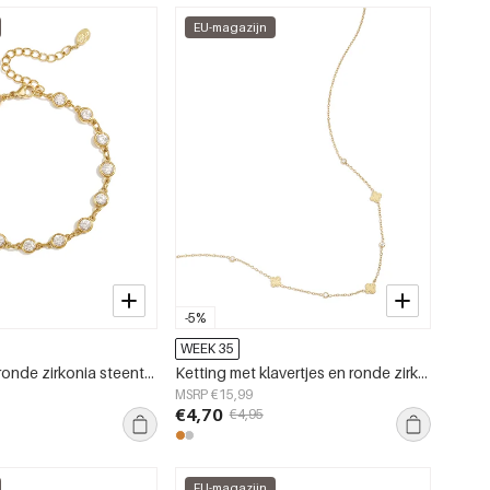
EU-magazijn
-5%
WEEK 35
Armband met ronde zirkonia steentjes
Ketting met klavertjes en ronde zirkonia steentjes
MSRP €15,99
€4,70
€4,95
EU-magazijn