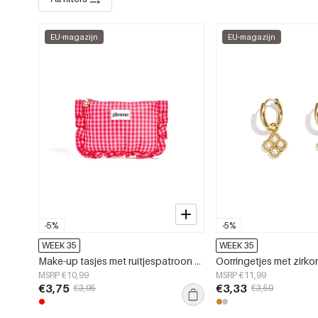
EU-magazijn
EU-magazijn
-5%
-5%
WEEK 35
WEEK 35
Make-up tasjes met ruitjespatroon van zoet polyester, ideaal voor dagelijks gebruik.
MSRP €10,99
MSRP €11,99
€3,75
€3,33
€3,95
€3,50