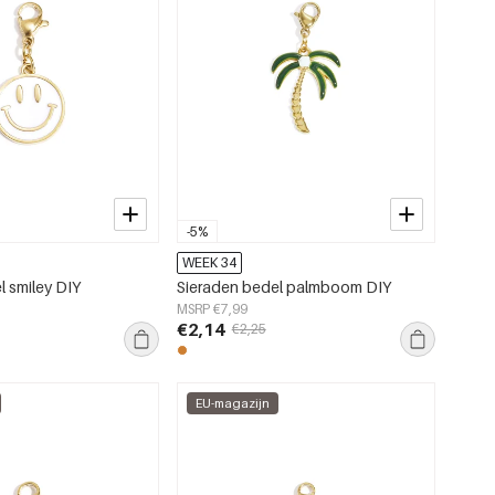
-5%
WEEK 34
l smiley DIY
Sieraden bedel palmboom DIY
MSRP €7,99
€2,14
€2,25
EU-magazijn