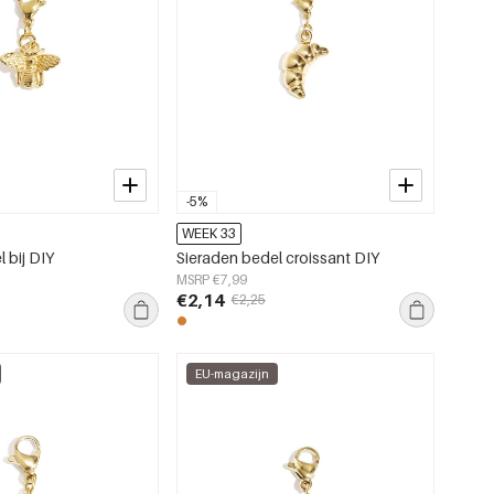
-5%
WEEK 33
 bij DIY
Sieraden bedel croissant DIY
MSRP €7,99
€2,14
€2,25
EU-magazijn