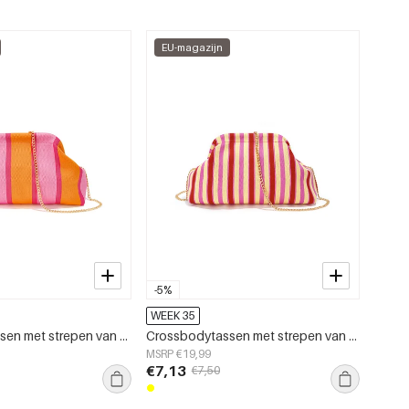
EU-magazijn
-5%
WEEK 35
Crossbodytassen met strepen van polyester. Accessoires.
Crossbodytassen met strepen van polyester. Accessoires.
MSRP €19,99
€7,13
€7,50