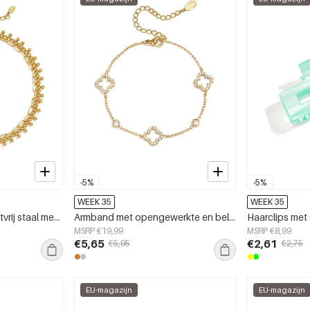
-5%
-5%
WEEK 35
WEEK 35
Enkelbandjes van roestvrij staal met schakelketting, casual en eenvoudig, voor dagelijks gebruik, damessieraden.
Armband met opengewerkte en belegde klavers en steentjes
MSRP €19,99
MSRP €8,99
€5,65
€2,61
€5,95
€2,75
EU-magazijn
EU-magazijn