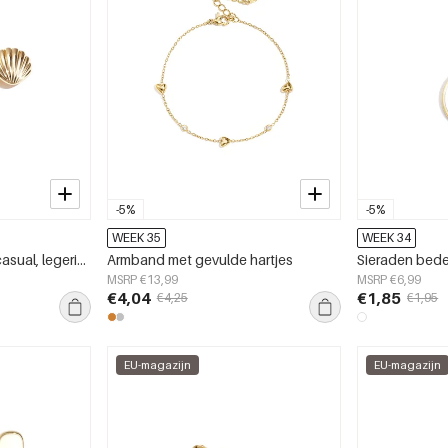
-5%
-5%
WEEK 35
WEEK 34
Haarclips van schelp, casual, legering, dagelijkse accessoires
Armband met gevulde hartjes
Sieraden bede
MSRP €13,99
MSRP €6,99
€4,04
€1,85
€4,25
€1,95
EU-magazijn
EU-magazijn