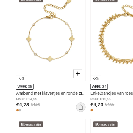
-5%
-5%
WEEK 35
WEEK 34
Armband met klavertjes en ronde zirkonia steentjes
MSRP €14,99
MSRP €15,99
€4,28
€4,70
€4,50
€4,95
EU-magazijn
EU-magazijn