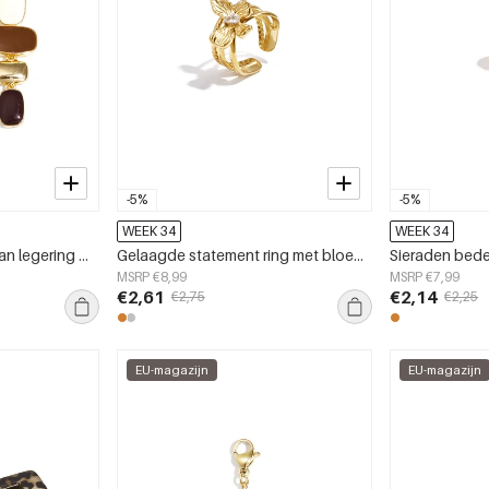
-5%
-5%
WEEK 34
WEEK 34
Hangende oorbellen van legering met onregelmatige vorm, klassieke dagelijkse collectie, damessieraden
Gelaagde statement ring met bloem en steen
Sieraden bedel
MSRP €8,99
MSRP €7,99
€2,61
€2,14
€2,75
€2,25
EU-magazijn
EU-magazijn