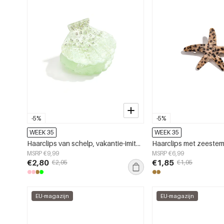
-5%
-5%
WEEK 35
WEEK 35
Haarclips van schelp, vakantie-imitatie, acetaat, dagelijkse accessoires
MSRP €9,99
MSRP €6,99
€2,80
€1,85
€2,95
€1,95
EU-magazijn
EU-magazijn