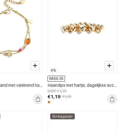
-5%
WEEK 35
Dubbele armband met variërend hangers, kralen en steentjes
Haarclips met hartje, dagelijkse accessoires van legering
MSRP €4,99
€1,19
€1,25
EU-magazijn