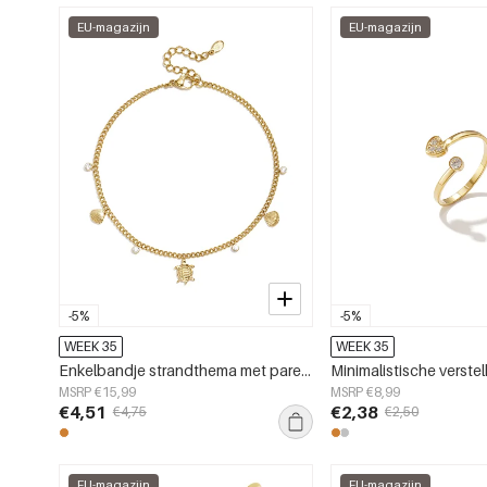
EU-magazijn
EU-magazijn
-5%
-5%
WEEK 35
WEEK 35
Enkelbandje strandthema met pareltjes
MSRP €15,99
MSRP €8,99
€4,51
€2,38
€4,75
€2,50
EU-magazijn
EU-magazijn