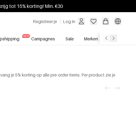
krijg tot 15% korting! Min. €30
Registreer je
Log in
pshipping
Campagnes
Sale
Merken
Groothandel
ang je 5% korting op alle pre-order items. Per product zie je