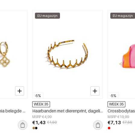
EU-magazijn
EU-magazijn
-5%
-5%
WEEK 35
WEEK 35
Oorringetjes met zirkonia belegde klaver charm
Haarbanden met dierenprint, dagelijkse buikspieroefeningen, dagelijkse accessoires
MSRP €4,99
MSRP €19,99
€1,43
€7,13
€1,50
€7,50