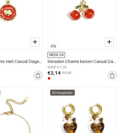
-5%
WEEK 34
Sieraden Charms Hart Casual Dagelijks Eenvoudig Serie Dames sieraden
Sieraden Charms kersen Casual Dagelijks Eenvoudig Serie Dames sieraden
MSRP €7,99
€2,14
€2,25
EU-magazijn