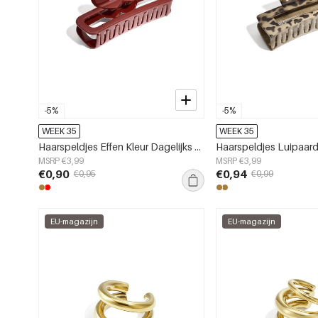
-5%
-5%
WEEK 35
WEEK 35
Haarspeldjes Effen Kleur Dagelijks Plastic Dagelijkse Accessoires
MSRP €3,99
MSRP €3,99
€0,90
€0,94
€0,95
€0,99
EU-magazijn
EU-magazijn