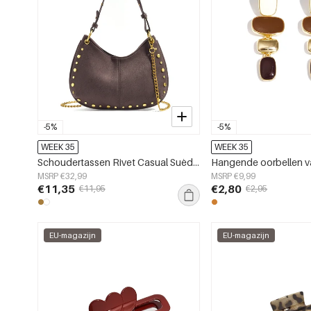
-5%
-5%
WEEK 35
WEEK 35
Schoudertassen Rivet Casual Suède Dagelijkse Accessoires
MSRP €32,99
MSRP €9,99
€11,35
€2,80
€11,95
€2,95
EU-magazijn
EU-magazijn