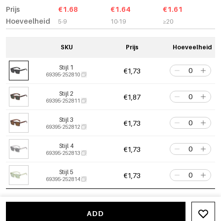
Prijs
€1.68
€1.64
€1.61
Hoeveelheid
5-9
10-19
≥20
SKU
Prijs
Hoeveelheid
Stijl 1
€1,73
69395-252810
Stijl 2
€1,87
69395-252811
Stijl 3
€1,73
69395-252812
Stijl 4
€1,73
69395-252813
Stijl 5
€1,73
69395-252814
ADD