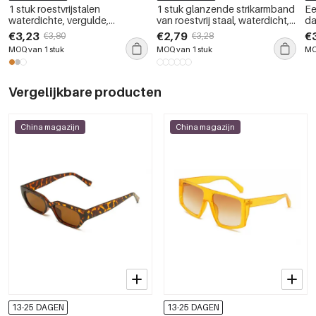
1 stuk roestvrijstalen
1 stuk glanzende strikarmband
Ee
waterdichte, vergulde,
van roestvrij staal, waterdicht,
d
eenvoudige geometrische
goudkleurig, voor dames
bl
€3,23
€2,79
€
€3,80
€3,28
verstelbare damesring
ge
MOQ van 1 stuk
MOQ van 1 stuk
MO
Vergelijkbare producten
China magazijn
China magazijn
13-25 DAGEN
13-25 DAGEN