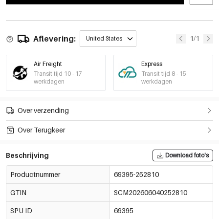
Aflevering:
1/1
United States
Air Freight
Express
Transit tijd 10 - 17
Transit tijd 8 - 15
werkdagen
werkdagen
Over verzending
Over Terugkeer
Beschrijving
Download foto's
Productnummer
69395-252810
GTIN
SCM202606040252810
SPU ID
69395