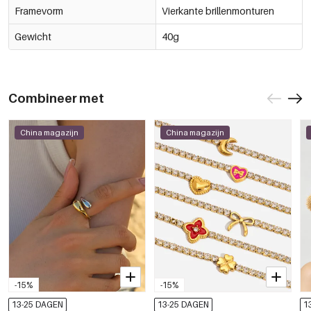
Framevorm
Vierkante brillenmonturen
Gewicht
40g
Combineer met
China magazijn
China magazijn
-15%
-15%
13-25 DAGEN
13-25 DAGEN
1