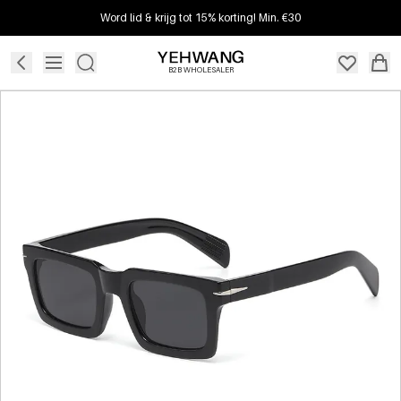
Word lid & krijg tot 15% korting! Min. €30
B2B WHOLESALER