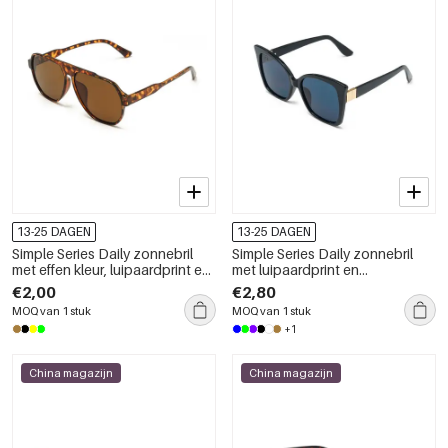
13-25 DAGEN
13-25 DAGEN
Simple Series Daily zonnebril
Simple Series Daily zonnebril
met effen kleur, luipaardprint en
met luipaardprint en
kleurverloop
kleurverloop.
€2,00
€2,80
MOQ van 1 stuk
MOQ van 1 stuk
+1
China magazijn
China magazijn