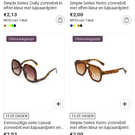
Simple Series Daily zonnebril in
Simple Series Retro zonnebril
effen kleur met luipaardprint
met effen kleur en luipaardprint
€2,13
€2,00
MOQ van 1 stuk
MOQ van 1 stuk
China magazijn
China magazijn
13-25 DAGEN
13-25 DAGEN
Eenvoudige serie casual
Simple Series Retro zonnebril
zonnebril met luipaardprint en
met effen kleur en luipaardprint
kleurverloop.
€2,53
€2,00