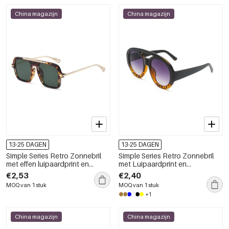
China magazijn
China magazijn
13-25 DAGEN
13-25 DAGEN
Simple Series Retro Zonnebril
Simple Series Retro Zonnebril
met effen luipaardprint en
met Luipaardprint en
kleurverloop
Gemengde Kleurgradiënt
€2,53
€2,40
MOQ van 1 stuk
MOQ van 1 stuk
+1
China magazijn
China magazijn