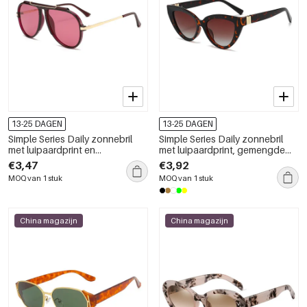
13-25 DAGEN
13-25 DAGEN
Simple Series Daily zonnebril
Simple Series Daily zonnebril
met luipaardprint en
met luipaardprint, gemengde
kleurverloop, unisex
kleurovergang, unisex
€3,47
€3,92
MOQ van 1 stuk
MOQ van 1 stuk
China magazijn
China magazijn