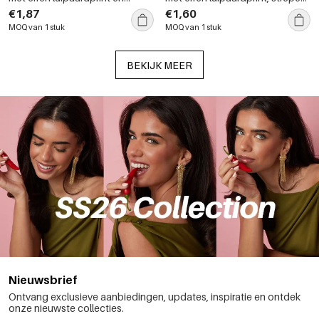
gemengde kleuren
en kleurverloop
€1,87
€1,60
MOQ van 1 stuk
MOQ van 1 stuk
BEKIJK MEER
Nieuwsbrief
Ontvang exclusieve aanbiedingen, updates, inspiratie en ontdek
onze nieuwste collecties.