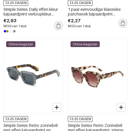
13-25 DAGEN
13-25 DAGEN
Simple Series Daily effen kleur
1 paar eenvoudige klassieke
luipaardprint verloopkleur
patchwork luipaardprint
unisex zonnebril
gemengde kleuren
€2,93
€2,27
dameszonnebrillen
MOQ van 1 stuk
MOQ van 1 stuk
China magazijn
China magazijn
13-25 DAGEN
13-25 DAGEN
Simple Series Retro zonnebril
Simple Series Retro Zonnebril
met effen luipaardprint en
met effen luipaardprint, strepen