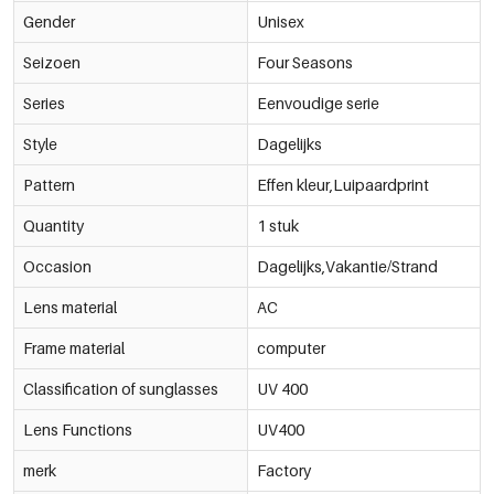
Gender
Unisex
Seizoen
Four Seasons
Series
Eenvoudige serie
Style
Dagelijks
Pattern
Effen kleur,Luipaardprint
Quantity
1 stuk
Occasion
Dagelijks,Vakantie/Strand
Lens material
AC
Frame material
computer
Classification of sunglasses
UV 400
Lens Functions
UV400
merk
Factory