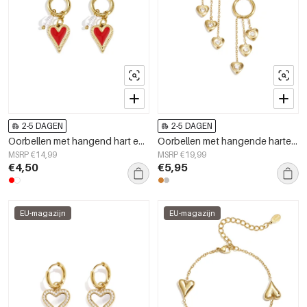
2-5 DAGEN
2-5 DAGEN
Oorbellen met hangend hart en parel
Oorbellen met hangende harten op verschillende hoogten
MSRP €14,99
MSRP €19,99
€4,50
€5,95
EU-magazijn
EU-magazijn