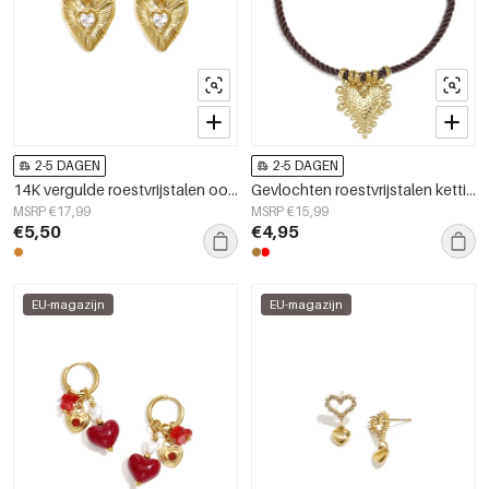
2-5 DAGEN
2-5 DAGEN
14K vergulde roestvrijstalen oorbellen met hartjesmotief, eenvoudige dagelijkse serie, damessieraden
Gevlochten roestvrijstalen ketting met hartje, eenvoudige dagelijkse serie, dames sieraden
MSRP €17,99
MSRP €15,99
€5,50
€4,95
EU-magazijn
EU-magazijn