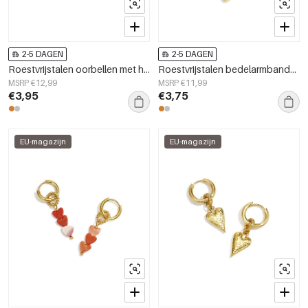
2-5 DAGEN
2-5 DAGEN
Roestvrijstalen oorbellen met hanger in hartvorm, eenvoudige dagelijkse serie, damessieraden
Roestvrijstalen bedelarmbanden met hartje, eenvoudige dagelijkse serie, dames sieraden
MSRP €12,99
MSRP €11,99
€3,95
€3,75
EU-magazijn
EU-magazijn