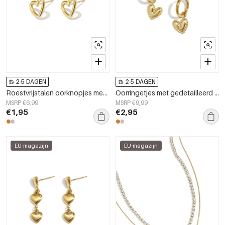
2-5 DAGEN
2-5 DAGEN
Roestvrijstalen oorknopjes met hartjesmotief, eenvoudige dagelijkse sieraden uit de Simple Series voor dames.
Oorringetjes met gedetailleerd hangend hartje
MSRP €6,99
MSRP €9,99
€1,95
€2,95
EU-magazijn
EU-magazijn