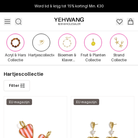
Word lid & krijg tot 15% korting! Min. €30
B2B WHOLESALER
Acryl & Hars
Hartjescollectie
Bloemen &
Fruit & Planten
Strand
Collectie
Klaver
Collectie
Collectie
collectie
Hartjescollectie
Filter
EU-magazijn
EU-magazijn