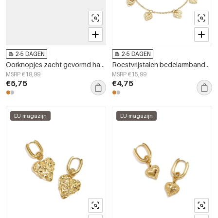
2-5 DAGEN
2-5 DAGEN
Oorknopjes zacht gevormd hart met mat effect
Roestvrijstalen bedelarmbanden met hartjes, casual, dagelijks en eenvoudig, dames sieraden
MSRP €18,99
MSRP €15,99
€5,75
€4,75
EU-magazijn
EU-magazijn