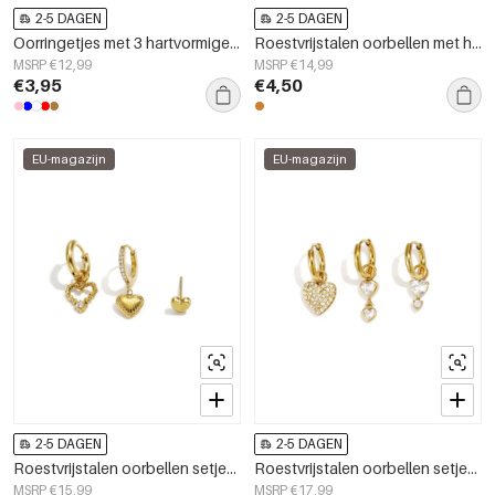
2-5 DAGEN
2-5 DAGEN
Oorringetjes met 3 hartvormige kralen
Roestvrijstalen oorbellen met hanger in hartvorm, eenvoudige dagelijkse serie, damessieraden
MSRP €12,99
MSRP €14,99
€3,95
€4,50
EU-magazijn
EU-magazijn
2-5 DAGEN
2-5 DAGEN
Roestvrijstalen oorbellen setjes Hart Simple Daily Simple serie Dames sieraden
Roestvrijstalen oorbellen setjes Hart Simple Simple serie Dames sieraden
MSRP €15,99
MSRP €17,99