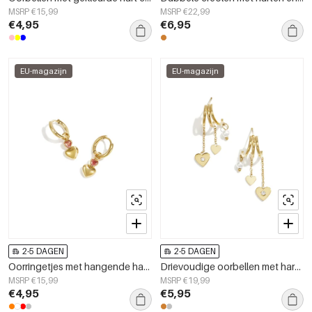
MSRP €15,99
MSRP €22,99
€4,95
€6,95
EU-magazijn
EU-magazijn
2-5 DAGEN
2-5 DAGEN
Oorringetjes met hangende harten en steentje in hartvorm
Drievoudige oorbellen met hart hangers en parel
MSRP €15,99
MSRP €19,99
€4,95
€5,95