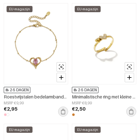
EU-magazijn
EU-magazijn
2-5 DAGEN
2-5 DAGEN
Roestvrijstalen bedelarmbanden met hartje, eenvoudige dagelijkse serie, dames sieraden
Minimalistische ring met kleine hartjes
MSRP €9,99
MSRP €8,99
€2,95
€2,50
EU-magazijn
EU-magazijn