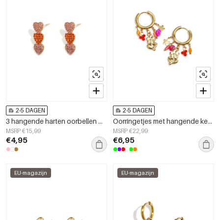
2-5 DAGEN
2-5 DAGEN
3 hangende harten oorbellen met steentjes
Oorringetjes met hangende ketting en kralen
MSRP €15,99
MSRP €22,99
€4,95
€6,95
EU-magazijn
EU-magazijn