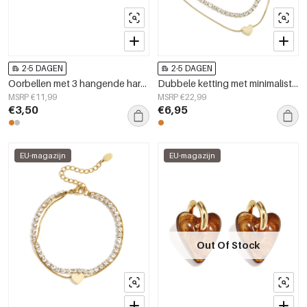
2-5 DAGEN
2-5 DAGEN
Oorbellen met 3 hangende hartjes
Dubbele ketting met minimalistisch hart en zirkonia
MSRP €11,99
MSRP €22,99
€3,50
€6,95
EU-magazijn
EU-magazijn
Out Of Stock