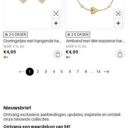
2-5 DAGEN
2-5 DAGEN
Oorringetjes met hangende harten van parelmoer
Armband met drie massieve harten en steentjes
MSRP €15,99
MSRP €15,99
€4,95
€4,95
1
2
3
4
5
6
7
8
...
14
Nieuwsbrief
Ontvang exclusieve aanbiedingen, updates, inspiratie en ontdek
onze nieuwste collecties.
Ontvang een waardebon van 5€!