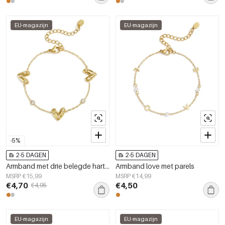
EU-magazijn
EU-magazijn
-5%
2-5 DAGEN
2-5 DAGEN
Armband met drie belegde harten en ronde zirkonia steentjes
Armband love met parels
MSRP €15,99
MSRP €14,99
€4,70
€4,50
€4,95
EU-magazijn
EU-magazijn