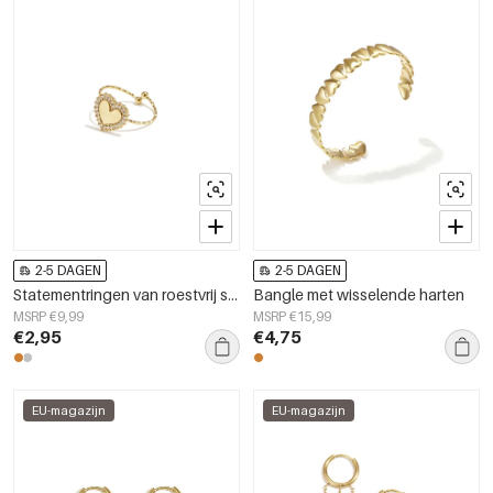
2-5 DAGEN
2-5 DAGEN
Statementringen van roestvrij staal met hartmotief, eenvoudige en alledaagse serie, dames sieraden
Bangle met wisselende harten
MSRP €9,99
MSRP €15,99
€2,95
€4,75
EU-magazijn
EU-magazijn