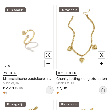
EU-magazijn
EU-magazijn
-5%
WEEK 35
2-5 DAGEN
Minimalistische verstelbare ring met steentjes en hart
Chunky ketting met grote harten
MSRP €8,99
MSRP €25,99
€2,38
€7,95
€2,50
EU-magazijn
EU-magazijn