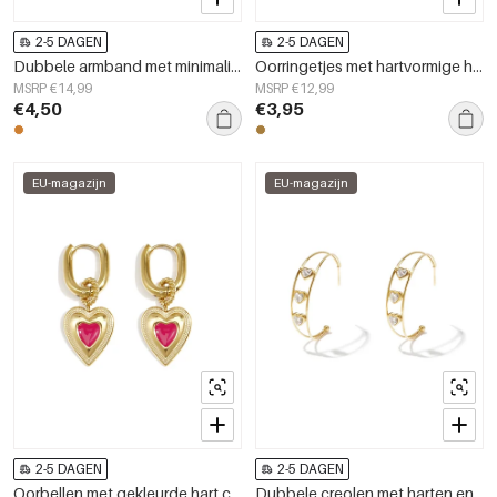
2-5 DAGEN
2-5 DAGEN
Dubbele armband met minimalistisch hartje en zirkonia steentjes
Oorringetjes met hartvormige hars hanger in tortoise-look
MSRP €14,99
MSRP €12,99
€4,50
€3,95
EU-magazijn
EU-magazijn
2-5 DAGEN
2-5 DAGEN
Oorbellen met gekleurde hart charm
Dubbele creolen met harten en zirkonia steentjes