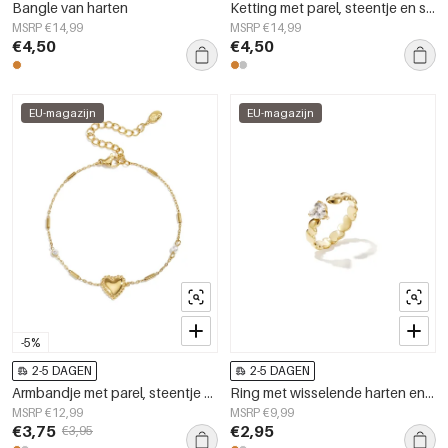
Bangle van harten
Ketting met parel, steentje en statement hart
MSRP €14,99
MSRP €14,99
€4,50
€4,50
EU-magazijn
EU-magazijn
-5%
2-5 DAGEN
2-5 DAGEN
Armbandje met parel, steentje en statement hart
Ring met wisselende harten en zirkonia
MSRP €12,99
MSRP €9,99
€3,75
€2,95
€3,95