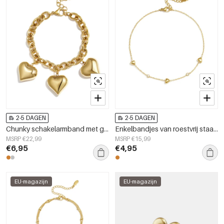
2-5 DAGEN
2-5 DAGEN
Chunky schakelarmband met grote harten
Enkelbandjes van roestvrij staal met hartje, eenvoudige dagelijkse sieraden uit de Simple Series voor dames.
MSRP €22,99
MSRP €15,99
€6,95
€4,95
EU-magazijn
EU-magazijn