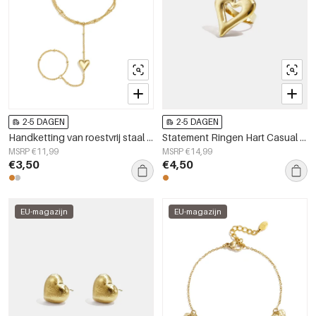
2-5 DAGEN
2-5 DAGEN
Handketting van roestvrij staal met 14 karaats verguld laagje en hartje, eenvoudige dagelijkse sieraden uit de Simple Series voor dames.
Statement Ringen Hart Casual Dagelijks Eenvoudig Serie Dames Sieraden
MSRP €11,99
MSRP €14,99
€3,50
€4,50
EU-magazijn
EU-magazijn