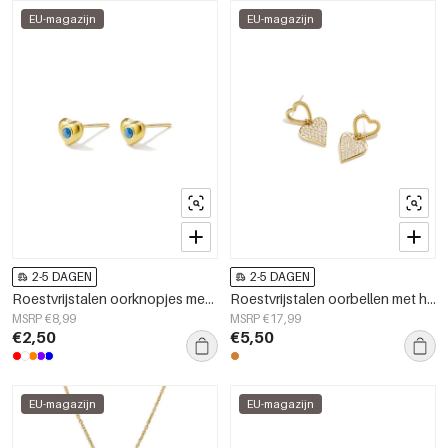
EU-magazijn
EU-magazijn
2-5 DAGEN
2-5 DAGEN
Roestvrijstalen oorknopjes met hartjesmotief, eenvoudige dagelijkse sieraden uit de Simple Series voor dames.
Roestvrijstalen oorbellen met hanger in hartvorm, eenvoudige dagelijkse serie, damessieraden
MSRP €8,99
MSRP €17,99
€2,50
€5,50
EU-magazijn
EU-magazijn