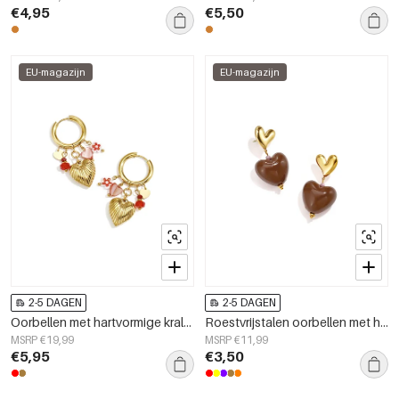
€4,95
€5,50
EU-magazijn
EU-magazijn
2-5 DAGEN
2-5 DAGEN
Oorbellen met hartvormige kralen van roestvrij staal, casual, romantisch en geschikt voor dagelijks gebruik, damessieraden.
Roestvrijstalen oorbellen met hartvormige hanger, casual, dagelijks en romantisch, dames sieraden
MSRP €19,99
MSRP €11,99
€5,95
€3,50