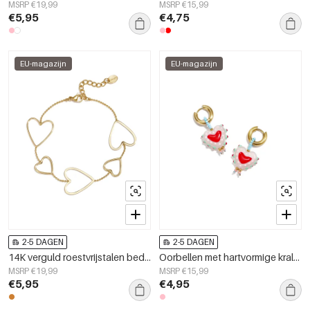
MSRP €19,99
MSRP €15,99
€5,95
€4,75
EU-magazijn
EU-magazijn
2-5 DAGEN
2-5 DAGEN
14K verguld roestvrijstalen bedelarmbanden met hartje, dagelijkse eenvoudige serie, damessieraden
Oorbellen met hartvormige kralen van 14-karaats verguld roestvrij staal, Simple Daily Simple serie, damessieraden
MSRP €19,99
MSRP €15,99
€5,95
€4,95