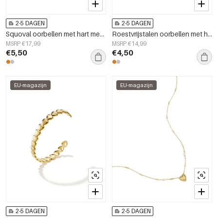
2-5 DAGEN
2-5 DAGEN
Squoval oorbellen met hart met sterrenpatroon
Roestvrijstalen oorbellen met hartvormige hanger, casual en eenvoudig, voor dagelijks gebruik, dames sieraden
MSRP €17,99
MSRP €14,99
€5,50
€4,50
EU-magazijn
EU-magazijn
2-5 DAGEN
2-5 DAGEN