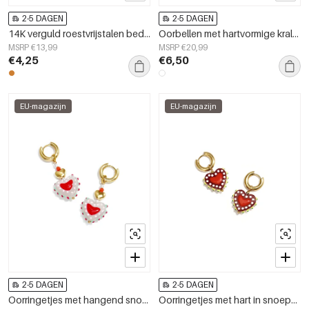
2-5 DAGEN
2-5 DAGEN
14K verguld roestvrijstalen bedelarmbanden met hartje, eenvoudige dagelijkse serie dames sieraden
Oorbellen met hartvormige kralen van roestvrij staal, casual, dagelijks en romantisch, damessieraden.
MSRP €13,99
MSRP €20,99
€4,25
€6,50
EU-magazijn
EU-magazijn
2-5 DAGEN
2-5 DAGEN
Oorringetjes met hangend snoephart en parels
Oorringetjes met hart in snoepmotief