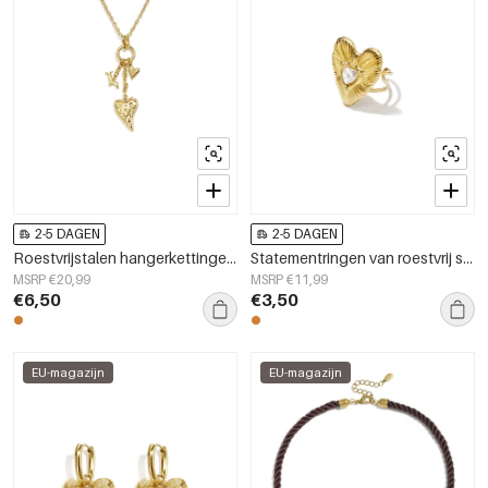
2-5 DAGEN
2-5 DAGEN
Roestvrijstalen hangerkettingen met hartvormige hanger, casual en eenvoudig model, dames sieraden.
Statementringen van roestvrij staal met 14-karaats goudlaagje, hartvormig, eenvoudig, dagelijks gebruik, Simple Series, damessieraden
MSRP €20,99
MSRP €11,99
€6,50
€3,50
EU-magazijn
EU-magazijn