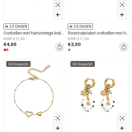
2-5 DAGEN
2-5 DAGEN
Oorbellen met hartvormige kralen van roestvrij staal, casual en dagelijks gebruik, damessieraden
Roestvrijstalen oorbellen met hanger in hartvorm, eenvoudige dagelijkse serie, damessieraden
MSRP €15,99
MSRP €11,99
€4,95
€3,50
EU-magazijn
EU-magazijn