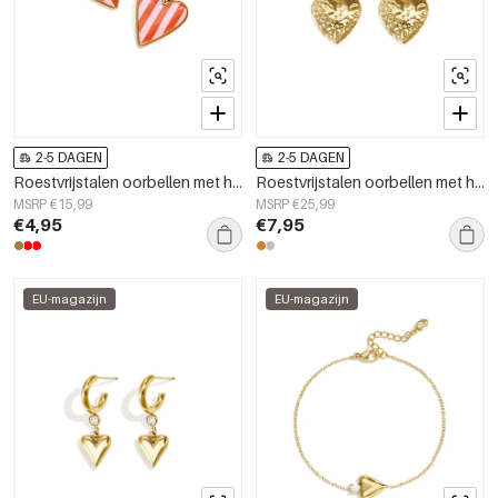
2-5 DAGEN
2-5 DAGEN
Roestvrijstalen oorbellen met hanger in hartvorm, eenvoudige dagelijkse serie, damessieraden
Roestvrijstalen oorbellen met hartjes, Daily Simple serie, damessieraden
MSRP €15,99
MSRP €25,99
€4,95
€7,95
EU-magazijn
EU-magazijn