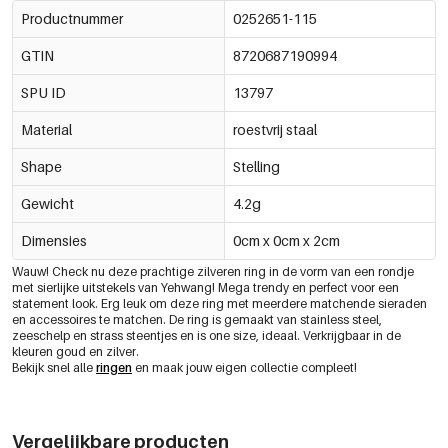
Productnummer
0252651-115
GTIN
8720687190994
SPU ID
13797
Material
roestvrij staal
Shape
Stelling
Gewicht
4.2g
Dimensies
0cm x 0cm x 2cm
Wauw! Check nu deze prachtige zilveren ring in de vorm van een rondje
met sierlijke uitstekels van Yehwang! Mega trendy en perfect voor een
statement look. Erg leuk om deze ring met meerdere matchende sieraden
en accessoires te matchen. De ring is gemaakt van stainless steel,
zeeschelp en strass steentjes en is one size, ideaal. Verkrijgbaar in de
kleuren goud en zilver.
Bekijk snel alle
ringen
en maak jouw eigen collectie compleet!
Vergelijkbare producten