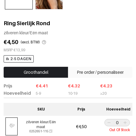
Ring Sierlijk Rond
zilveren kleur/Eén maat
€4,50
(excl. BTW)
MSRP €13,99
2-5 DAGEN
Groothandel
Pre order / personaliseer
Prijs
€4.41
€4.32
€4.23
Hoeveelheid
5-9
10-19
≥20
SKU
Prijs
Hoeveelheid
zilveren kleur/Eén
€4,50
maat
Out Of Stock
0252651-115