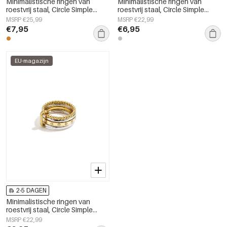
Minimalistische ringen van
Minimalistische ringen van
roestvrij staal, Circle Simple
roestvrij staal, Circle Simple
Daily Simple-serie,
Daily Simple-serie,
MSRP €25,99
MSRP €22,99
damessieraden.
damessieraden.
€7,95
€6,95
EU-magazijn
2-5 DAGEN
Minimalistische ringen van
roestvrij staal, Circle Simple
Daily Simple-serie,
MSRP €22,99
damessieraden.