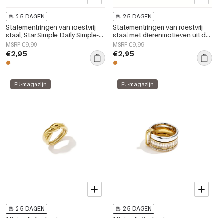
2-5 DAGEN
2-5 DAGEN
Statementringen van roestvrij
Statementringen van roestvrij
staal, Star Simple Daily Simple-
staal met dierenmotieven uit de
serie, damessieraden
Simple Daily serie voor dames.
MSRP €9,99
MSRP €9,99
€2,95
€2,95
EU-magazijn
EU-magazijn
2-5 DAGEN
2-5 DAGEN