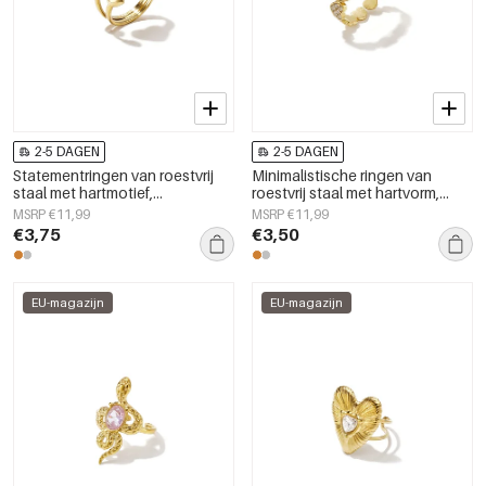
2-5 DAGEN
2-5 DAGEN
Statementringen van roestvrij
Minimalistische ringen van
staal met hartmotief,
roestvrij staal met hartvorm,
eenvoudige en alledaagse
eenvoudige dagelijkse serie
MSRP €11,99
MSRP €11,99
serie, dames sieraden
voor dames.
€3,75
€3,50
EU-magazijn
EU-magazijn