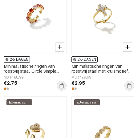
2-5 DAGEN
2-5 DAGEN
Minimalistische ringen van
Minimalistische ringen van
roestvrij staal, Circle Simple
roestvrij staal met kruismotief,
Daily Simple-serie,
eenvoudige dagelijkse sieraden
MSRP €8,99
MSRP €9,99
damessieraden
uit de Simple Series voor dames.
€2,75
€2,95
EU-magazijn
EU-magazijn