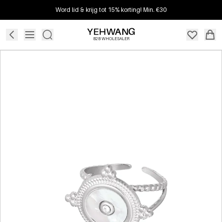
Word lid & krijg tot 15% korting! Min. €30
B2B WHOLESALER