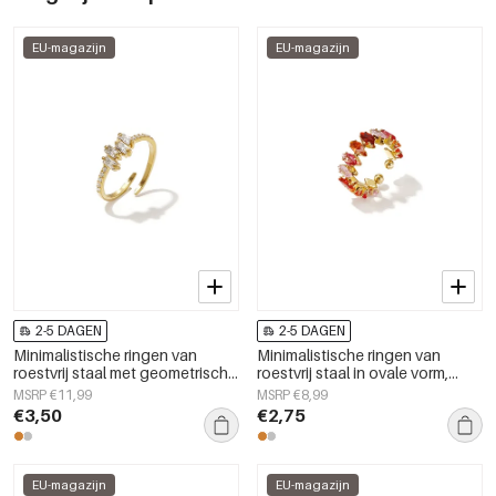
EU-magazijn
EU-magazijn
2-5 DAGEN
2-5 DAGEN
Minimalistische ringen van
Minimalistische ringen van
roestvrij staal met geometrische
roestvrij staal in ovale vorm,
vormen, eenvoudige,
casual en eenvoudig voor
MSRP €11,99
MSRP €8,99
alledaagse serie voor dames.
dagelijks gebruik, dames
€3,50
€2,75
sieraden
EU-magazijn
EU-magazijn