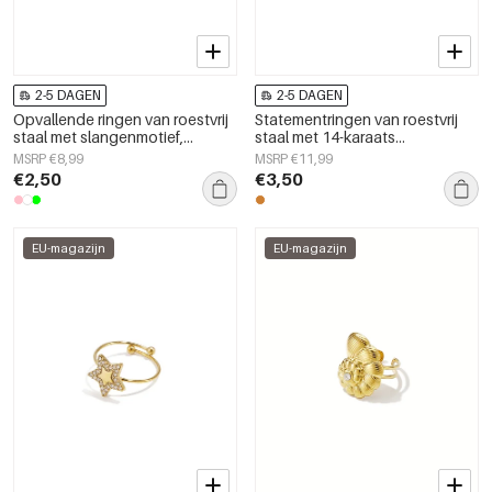
2-5 DAGEN
2-5 DAGEN
Opvallende ringen van roestvrij
Statementringen van roestvrij
staal met slangenmotief,
staal met 14-karaats
klassieke collectie voor feestjes
goudlaagje, hartvormig,
MSRP €8,99
MSRP €11,99
en bijeenkomsten, luxe
eenvoudig, dagelijks gebruik,
€2,50
€3,50
damessieraden.
Simple Series, damessieraden
EU-magazijn
EU-magazijn