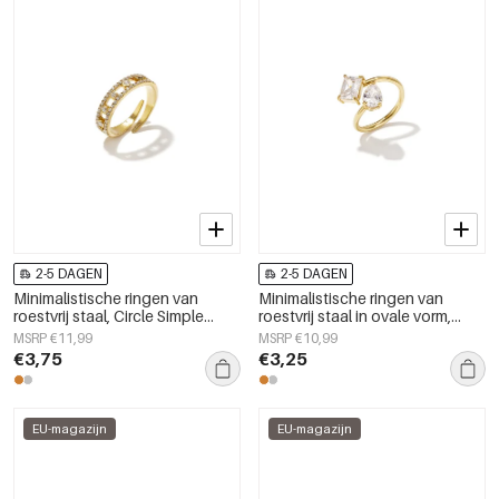
2-5 DAGEN
2-5 DAGEN
Minimalistische ringen van
Minimalistische ringen van
roestvrij staal, Circle Simple
roestvrij staal in ovale vorm,
Daily Simple-serie,
eenvoudige dagelijkse sieraden
MSRP €11,99
MSRP €10,99
damessieraden.
uit de Simple Series voor dames.
€3,75
€3,25
EU-magazijn
EU-magazijn