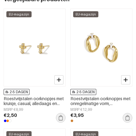
EU-magazijn
EU-magazijn
2-5 DAGEN
2-5 DAGEN
Roestvrijstalen oorknopjes met
Roestvrijstalen oorknopjes met
kruisje, casual, alledaags en
onregelmatige vorm,
eenvoudig, dames sieraden
eenvoudige, alledaagse serie,
MSRP €8,99
MSRP €12,99
dames sieraden
€2,50
€3,95
EU-magazijn
EU-magazijn