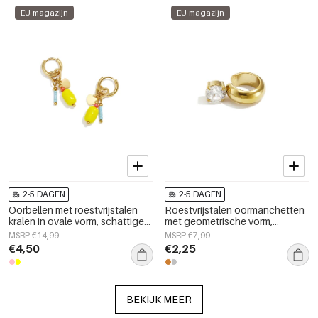
EU-magazijn
EU-magazijn
2-5 DAGEN
2-5 DAGEN
Oorbellen met roestvrijstalen
Roestvrijstalen oormanchetten
kralen in ovale vorm, schattige
met geometrische vorm,
en eenvoudige serie voor
eenvoudige, alledaagse serie,
MSRP €14,99
MSRP €7,99
dagelijks gebruik,
dames sieraden
€4,50
€2,25
damessieraden
BEKIJK MEER