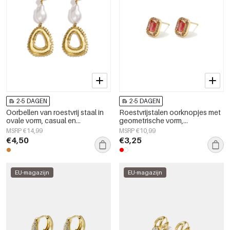
2-5 DAGEN
2-5 DAGEN
Oorbellen van roestvrij staal in
Roestvrijstalen oorknopjes met
ovale vorm, casual en
geometrische vorm,
eenvoudig, dames sieraden
eenvoudige, alledaagse serie,
MSRP €14,99
MSRP €10,99
damessieraden
€4,50
€3,25
EU-magazijn
EU-magazijn