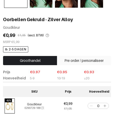
Oorbellen Gekruld - Zilver Alloy
Goudkleur
€0,99
€1,95
(excl. BTW)
MSRP €5,99
2-5 DAGEN
Groothandel
Pre order / personaliseer
Prijs
€0.97
€0.95
€0.93
Hoeveelheid
5-9
10-19
≥20
SKU
Prijs
Hoeveelheid
-49%
€0,99
Goudkleur
0290729-188
€1,95