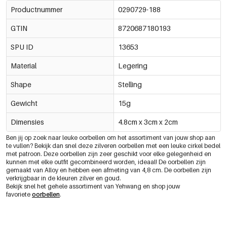
Productnummer
0290729-188
GTIN
8720687180193
SPU ID
13653
Material
Legering
Shape
Stelling
Gewicht
15g
Dimensies
4.8cm x 3cm x 2cm
Ben jij op zoek naar leuke oorbellen om het assortiment van jouw shop aan
te vullen? Bekijk dan snel deze zilveren oorbellen met een leuke cirkel bedel
met patroon. Deze oorbellen zijn zeer geschikt voor elke gelegenheid en
kunnen met elke outfit gecombineerd worden, ideaal! De oorbellen zijn
gemaakt van Alloy en hebben een afmeting van 4,8 cm. De oorbellen zijn
verkrijgbaar in de kleuren zilver en goud.
Bekijk snel het gehele assortiment van Yehwang en shop jouw
favoriete
oorbellen
.