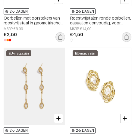
2-5 DAGEN
2-5 DAGEN
Oorbellen met oorstekers van
Roestvrijstalen ronde oorbellen,
roestvrij staal in geometrische
casual en eenvoudig, voor
vorm, perfect voor dagelijks
dagelijks gebruik,
MSRP €8,99
MSRP €14,99
gebruik als damessieraad.
damessieraden
€2,50
€4,50
EU-magazijn
EU-magazijn
2-5 DAGEN
2-5 DAGEN