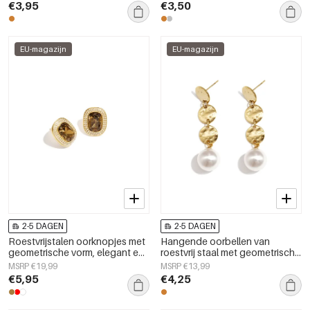
dames sieraden
dames sieraden
€3,95
€3,50
EU-magazijn
EU-magazijn
2-5 DAGEN
2-5 DAGEN
Roestvrijstalen oorknopjes met
Hangende oorbellen van
geometrische vorm, elegant en
roestvrij staal met geometrische
luxueus, voor dagelijks gebruik.
vorm, elegante en eenvoudige
MSRP €19,99
MSRP €13,99
Damessieraden.
collectie voor dagelijks gebruik.
€5,95
€4,25
Damessieraden.