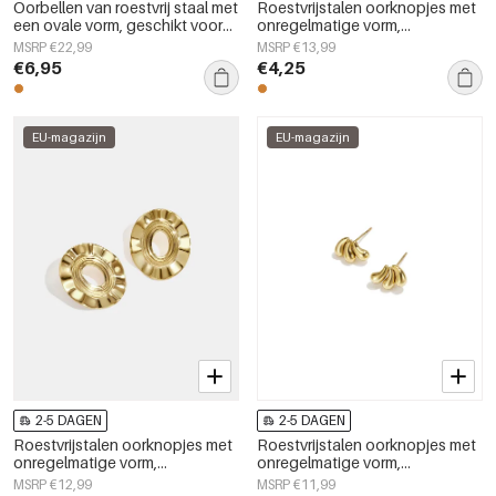
Oorbellen van roestvrij staal met
Roestvrijstalen oorknopjes met
een ovale vorm, geschikt voor
onregelmatige vorm,
casual gelegenheden en
eenvoudige, alledaagse serie,
MSRP €22,99
MSRP €13,99
feestjes. Eenvoudige serie voor
dames sieraden
€6,95
€4,25
dames.
EU-magazijn
EU-magazijn
2-5 DAGEN
2-5 DAGEN
Roestvrijstalen oorknopjes met
Roestvrijstalen oorknopjes met
onregelmatige vorm,
onregelmatige vorm,
eenvoudige, alledaagse serie,
eenvoudige, alledaagse serie,
MSRP €12,99
MSRP €11,99