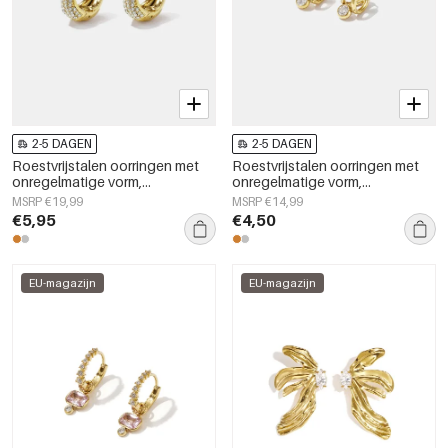
2-5 DAGEN
2-5 DAGEN
Roestvrijstalen oorringen met
Roestvrijstalen oorringen met
onregelmatige vorm,
onregelmatige vorm,
eenvoudige, alledaagse serie,
eenvoudige, alledaagse serie,
MSRP €19,99
MSRP €14,99
damessieraden
damessieraden
€5,95
€4,50
EU-magazijn
EU-magazijn