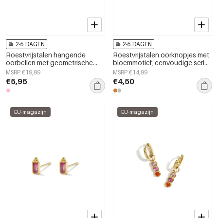
2-5 DAGEN
2-5 DAGEN
Roestvrijstalen hangende
Roestvrijstalen oorknopjes met
oorbellen met geometrische
bloemmotief, eenvoudige serie,
vorm, casual en eenvoudige
damessieraden
MSRP €19,99
MSRP €14,99
serie, damessieraden
€5,95
€4,50
EU-magazijn
EU-magazijn