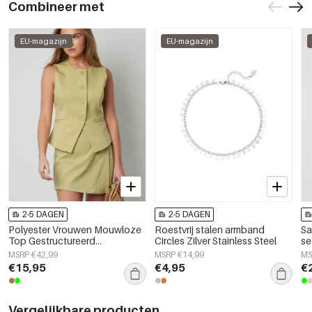
Combineer met
EU-magazijn
EU-magazijn
2-5 DAGEN
2-5 DAGEN
Polyester Vrouwen Mouwloze
Roestvrij stalen armband
Sa
Top Gestructureerd
Circles Zilver Stainless Steel
se
Knopsluiting Ontwerp
MSRP €42,99
MSRP €14,99
MS
€15,95
€4,95
€
Vergelijkbare producten