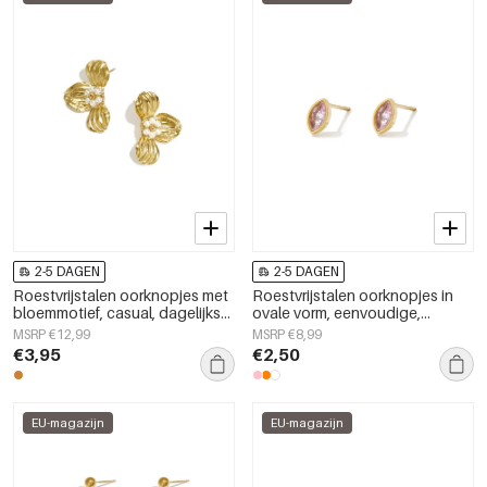
2-5 DAGEN
2-5 DAGEN
Roestvrijstalen oorknopjes met
Roestvrijstalen oorknopjes in
bloemmotief, casual, dagelijks
ovale vorm, eenvoudige,
en romantisch, damessieraden
alledaagse serie,
MSRP €12,99
MSRP €8,99
damessieraden
€3,95
€2,50
EU-magazijn
EU-magazijn