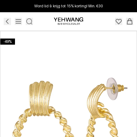
Word lid & krijg tot 15% korting! Min. €30
B2B WHOLESALER
-49%