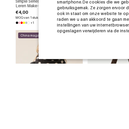
Simple Series Dagelijkse Polka Dots
Etnische serie schattig
smartphone.De cookies die we gebru
Leren Make-uptassen
kleur cartoon kerst P
gebruiksgemak. Ze zorgen ervoor da
€4,00
€0,99
ook in staat om onze website te op
MOQ van 1 stuk
MOQ van 1 stuk
raden we u aan akkoord te gaan met
+1
instellingen van uw internetbrowser
opgeslagen verwijderen via de inst
China magazijn
China magazijn
-15%
13-25 DAGEN
13-25 DAGEN
Eenvoudige serie casual wintersjaals
Casual stijl, metalen de