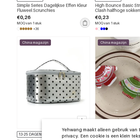
Simple Series Dagelijkse Effen Kleur
High Bounce Basic Str
Fluweel Scrunchies
Clash halfhoge sokke
€0,26
€0,23
MOQ van 1 stuk
MOQ van 1 stuk
+36
China magazijn
China magazijn
Yehwang maakt alleen gebruik van t
13-25 DAGEN
13-25 DAGEN
privacy. Een cookie is een klein t