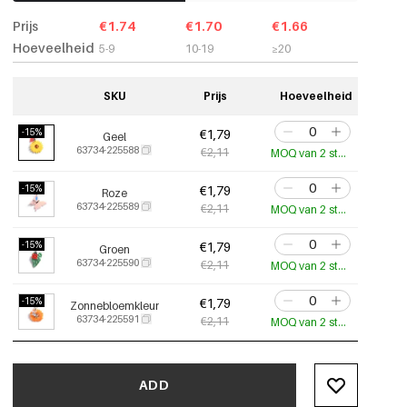
Prijs
€1.74
€1.70
€1.66
Hoeveelheid
5-9
10-19
≥20
SKU
Prijs
Hoeveelheid
-15%
€1,79
Geel
63734-225588
€2,11
MOQ van 2 stuks
-15%
€1,79
Roze
63734-225589
€2,11
MOQ van 2 stuks
-15%
€1,79
Groen
63734-225590
€2,11
MOQ van 2 stuks
-15%
€1,79
Zonnebloemkleur
63734-225591
€2,11
MOQ van 2 stuks
ADD