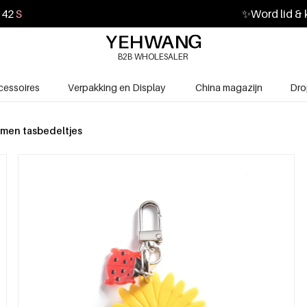
41
S
✨
Word lid & 
B2B WHOLESALER
cessoires
Verpakking en Display
China magazijn
Dro
men tasbedeltjes