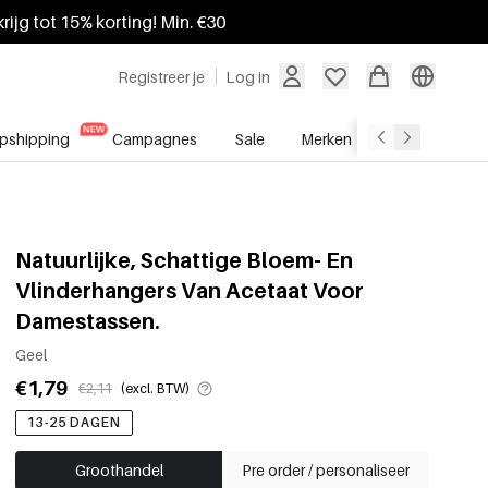
krijg tot 15% korting! Min. €30
Registreer je
Log in
pshipping
Campagnes
Sale
Merken
Groothandel
Natuurlijke, Schattige Bloem- En
Vlinderhangers Van Acetaat Voor
Damestassen.
Geel
€1,79
€2,11
(excl. BTW)
13-25 DAGEN
Groothandel
Pre order / personaliseer