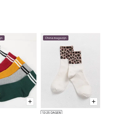
jn
China magazijn
13-25 DAGEN