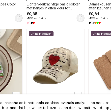
ipes Color
Lichte veerkrachtige basic sokken
Dameskousen m
n
met hartjes in effen kleur tot
effen kleur en 
halverwege de kuit
halverwege de 
€0,35
€0,64
MOQ van 1 stuk
MOQ van 1 stuk
China magazijn
China magazi
echnische en functionele cookies, evenals analytische cookies
13-25 DAGEN
13-25 DAGEN
ekstbestand dat bij uw eerste bezoek aan deze website wordt op