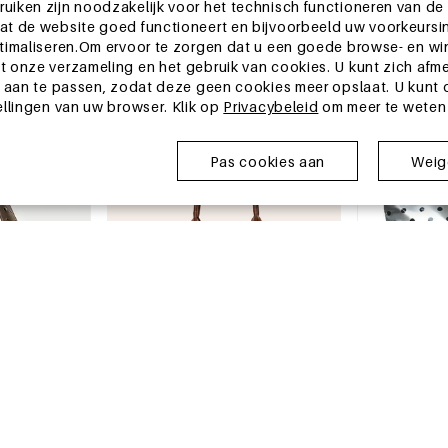
e hartjes effen
Leuke katoenen baseballpet met
Casual stijl, g
iken zijn noodzakelijk voor het technisch functioneren van de
VC haarklauwen
dieren- en hartjesprint.
bedrukte effen
t de website goed functioneert en bijvoorbeeld uw voorkeursin
dierenprint, P
€5,83
€2,08
timaliseren.Om ervoor te zorgen dat u een goede browse- en wi
portemonnees
MOQ van 1 stuk
MOQ van 2 stuks
 onze verzameling en het gebruik van cookies. U kunt zich afm
dames.
+15
 aan te passen, zodat deze geen cookies meer opslaat. U kunt oo
ellingen van uw browser. Klik op
Privacybeleid
om meer te weten
China magazijn
China magazi
Pas cookies aan
Weige
13-25 DAGEN
13-25 DAGEN
tails, studs,
Casual stijl, geen letterstreep,
Simple Series 