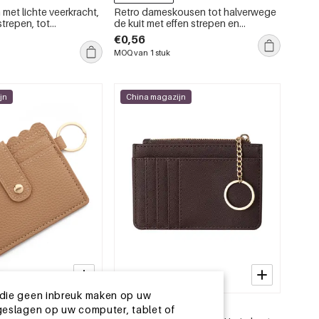
et lichte veerkracht,
Retro dameskousen tot halverwege
strepen, tot
de kuit met effen strepen en
kuit.
luipaardprint.
€0,56
MOQ van 1 stuk
jn
China magazijn
 die geen inbreuk maken op uw
13-25 DAGEN
geslagen op uw computer, tablet of