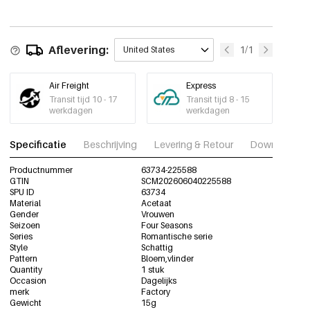
Aflevering:
1/1
United States
Air Freight
Express
Transit tijd 10 - 17
Transit tijd 8 - 15
werkdagen
werkdagen
Specificatie
Beschrijving
Levering & Retour
Download fot
Productnummer
63734-225588
GTIN
SCM202606040225588
SPU ID
63734
Material
Acetaat
Gender
Vrouwen
Seizoen
Four Seasons
Series
Romantische serie
Style
Schattig
Pattern
Bloem,vlinder
Quantity
1 stuk
Occasion
Dagelijks
merk
Factory
Gewicht
15g