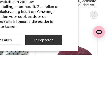
ewatteerde stiksels,
Casual stijl, effen kleur, PU, vierkante
 website en voor uw
 luipaardprint,
portemonnees en kaarthouders voor
stellingen onthoudt. Ze stellen ons
U, vierkante
dames
€2,11
nkelervaring heeft op Yehwang,
 en kaarthouders voor
MOQ van 1 stuk
elden voor cookies door de
k alle informatie die eerder is
 te komen.
jn
China magazijn
r alles
Accepteren
13-25 DAGEN
Dagelijkse Effen Kleur
Leuke katoenen baseballpet met