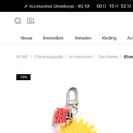
00
D
15
H
52
M
🎉 Accessoires Uitverkoop – €0,10!
Nieuw
Bestsellers
Sieraden
Kleding
Ac
HOME
/
China magazijn
/
Accessoires
/
Tascharms
/
Bloe
-15%