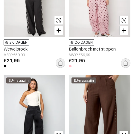
2-5 DAGEN
2-5 DAGEN
Wervelbroek
Ballonbroek met stippen
MSRP €59,99
MSRP €59,99
€21,95
€21,95
EU-magazijn
EU-magazijn