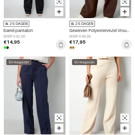
2-5 DAGEN
2-5 DAGEN
barrel pantalon
Geweven Polyestervezel Vrouwen Brede Broek Elegante Solide Kleur Herfst/Winter
MSRP €42,99
MSRP €48,99
€14,95
€17,95
EU-magazijn
EU-magazijn