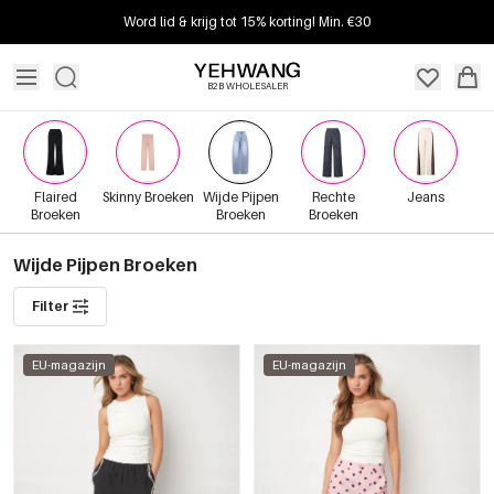
Word lid & krijg tot 15% korting! Min. €30
B2B WHOLESALER
Flaired
Skinny Broeken
Wijde Pijpen
Rechte
Jeans
Broeken
Broeken
Broeken
Wijde Pijpen Broeken
Filter
EU-magazijn
EU-magazijn