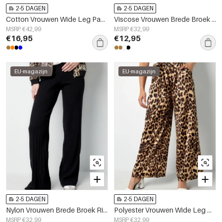
2-5 DAGEN
2-5 DAGEN
Cotton Vrouwen Wide Leg Pants Comfortabele Trekkoord Taille
Viscose Vrouwen Brede Broek Conservatief Eenvoudige Kleur
MSRP €42,99
MSRP €32,99
€16,95
€12,95
EU-magazijn
EU-magazijn
2-5 DAGEN
2-5 DAGEN
Nylon Vrouwen Brede Broek Ribbelgebreid Verstevigd
Polyester Vrouwen Wide Leg Broeken Luipaardprint Hoge Taille
MSRP €32,99
MSRP €32,99