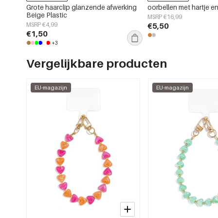
Grote haarclip glanzende afwerking
oorbellen met hartje e
Beige Plastic
MSRP €16,99
MSRP €4,99
€5,50
€1,50
+3
Vergelijkbare producten
EU-magazijn
EU-magazijn