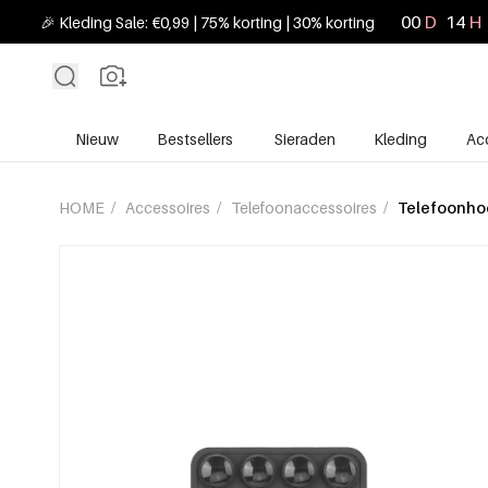
00
D
14
H
🎉 Kleding Sale: €0,99 | 75% korting | 30% korting
Nieuw
Bestsellers
Sieraden
Kleding
Ac
HOME
/
Accessoires
/
Telefoonaccessoires
/
Telefoonho