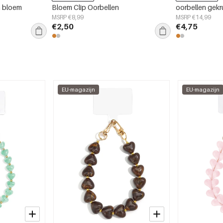
n bloem
Bloem Clip Oorbellen
oorbellen gekr
MSRP €8,99
MSRP €14,99
€2,50
€4,75
EU-magazijn
EU-magazijn