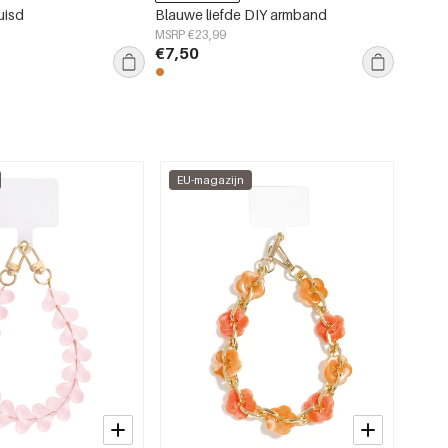
uisd
Blauwe liefde DIY armband
Sterre
MSRP €23,99
MSRP €
€7,50
€7,50
EU-magazijn