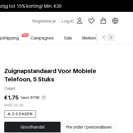
krijg tot 15% korting! Min. €30
Registreer je
Log in
pshipping
Campagnes
Sale
Merken
Groothandel
Zuignapstandaard Voor Mobiele
Telefoon, 5 Stuks
Zwart
€1,75
(excl. BTW)
MSRP €5,99
2-5 DAGEN
Groothandel
Pre order / personaliseer