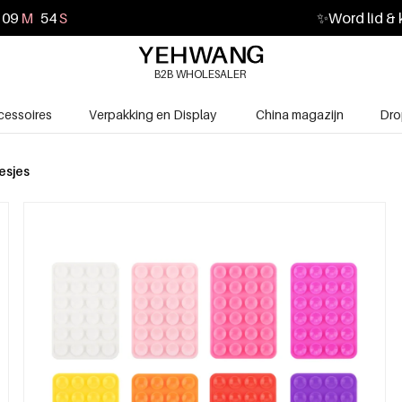
09
M
53
S
✨
Word lid & 
B2B WHOLESALER
cessoires
Verpakking en Display
China magazijn
Dro
esjes