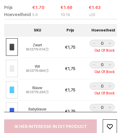
Prijs
€1.70
€1.66
€1.63
Hoeveelheid
5-9
10-19
≥20
SKU
Prijs
Hoeveelheid
Zwart
€1,75
0512775-014
Out Of Stock
Wit
€1,75
0512775-004
Out Of Stock
Blauw
€1,75
0512775-234
Out Of Stock
Babyblauw
€1,75
0512775-274
Out Of Stock
IK HEB INTERESSE IN DIT PRODUCT
Rood
€1,75