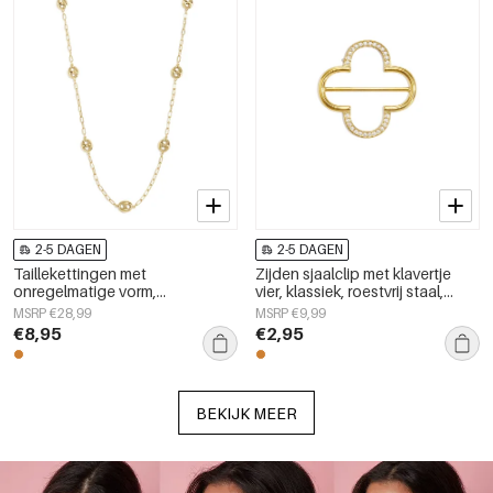
2-5 DAGEN
2-5 DAGEN
Taillekettingen met
Zijden sjaalclip met klavertje
onregelmatige vorm,
vier, klassiek, roestvrij staal,
eenvoudige roestvrijstalen
dagelijkse accessoires
MSRP €28,99
MSRP €9,99
accessoires voor dagelijks
€8,95
€2,95
gebruik.
BEKIJK MEER