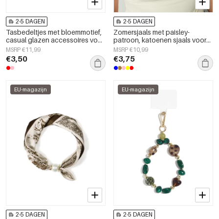
2-5 DAGEN
2-5 DAGEN
Tasbedeltjes met bloemmotief,
Zomersjaals met paisley-
casual glazen accessoires voor
patroon, katoenen sjaals voor
dagelijks gebruik.
dagelijks gebruik.
MSRP €11,99
MSRP €10,99
€3,50
€3,75
EU-magazijn
EU-magazijn
2-5 DAGEN
2-5 DAGEN