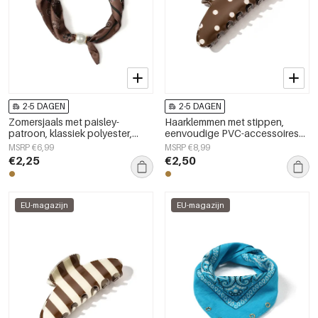
2-5 DAGEN
2-5 DAGEN
Zomersjaals met paisley-
Haarklemmen met stippen,
patroon, klassiek polyester,
eenvoudige PVC-accessoires
dagelijkse accessoires
voor dagelijks gebruik
MSRP €6,99
MSRP €8,99
€2,25
€2,50
EU-magazijn
EU-magazijn