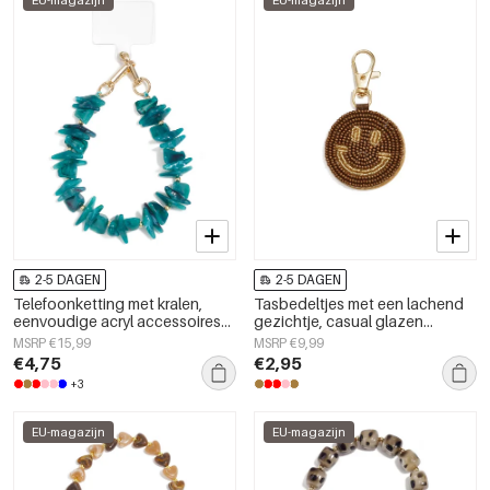
EU-magazijn
EU-magazijn
2-5 DAGEN
2-5 DAGEN
Telefoonketting met kralen,
Tasbedeltjes met een lachend
eenvoudige acryl accessoires
gezichtje, casual glazen
voor dagelijks gebruik
accessoires voor dagelijks
MSRP €15,99
MSRP €9,99
gebruik.
€4,75
€2,95
+3
EU-magazijn
EU-magazijn