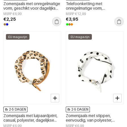
Zomersjaals met onregelmatige
Telefoonketting met
vorm, geschikt voor dagelijks
onregelmatige vorm,
gebruik, van polyester,
eenvoudige acryl, dagelijkse
MSRP €6,99
MSRP €12,99
dagelijkse accessoires
accessoires
€2,25
€3,95
EU-magazijn
EU-magazijn
2-5 DAGEN
2-5 DAGEN
Zomersjaals met luipaardprint,
Zomersjaals met stippen,
casual, polyester, dagelijkse
eenvoudig, van polyester,
accessoires
geschikt voor dagelijks gebruik.
MSRP €6,99
MSRP €6,99