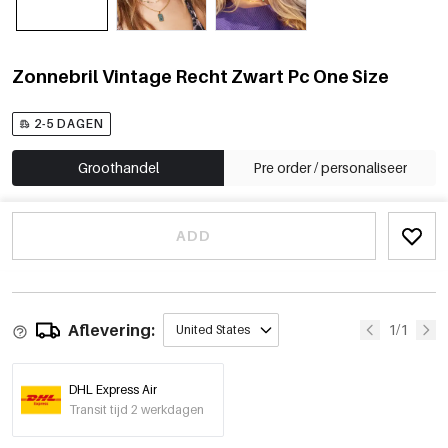
Zonnebril Vintage Recht Zwart Pc One Size
2-5 DAGEN
Groothandel
Pre order / personaliseer
ADD
Aflevering:
1/1
United States
DHL Express Air
Transit tijd 2 werkdagen