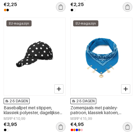
€2,25
€2,25
EU-magazijn
EU-magazijn
2-5 DAGEN
2-5 DAGEN
Baseballpet met stippen,
Zomersjaals met paisley-
klassiek polyester, dagelijkse
patroon, klassiek katoen,
accessoires
dagelijkse accessoires
MSRP €10,99
MSRP €15,99
€3,95
€4,95