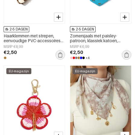
2-5 DAGEN
2-5 DAGEN
Haarklemmen met strepen,
Zomersjaals met paisley-
eenvoudige PVC-accessoires
patroon, klassiek katoen,
voor dagelijks gebruik
dagelijkse accessoires
MSRP €8,99
MSRP €6,99
€2,50
€2,50
+4
EU-magazijn
EU-magazijn