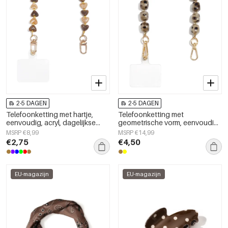
2-5 DAGEN
2-5 DAGEN
Telefoonketting met hartje,
Telefoonketting met
eenvoudig, acryl, dagelijkse
geometrische vorm, eenvoudig,
accessoires
acryl, dagelijks accessoire
MSRP €8,99
MSRP €14,99
€2,75
€4,50
EU-magazijn
EU-magazijn