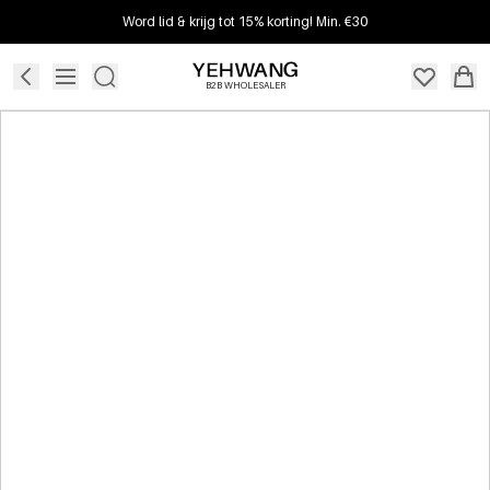
Word lid & krijg tot 15% korting! Min. €30
B2B WHOLESALER