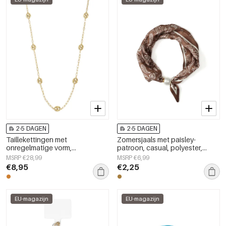
2-5 DAGEN
2-5 DAGEN
Taillekettingen met
Zomersjaals met paisley-
onregelmatige vorm,
patroon, casual, polyester,
eenvoudige roestvrijstalen
dagelijkse accessoires
MSRP €28,99
MSRP €6,99
accessoires voor dagelijks
€8,95
€2,25
gebruik.
EU-magazijn
EU-magazijn