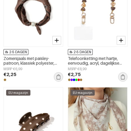
2-5 DAGEN
2-5 DAGEN
Zomersjaals met paisley-
Telefoonketting met hartje,
patroon, klassiek polyester,
eenvoudig, acryl, dagelijkse
dagelijkse accessoires
accessoires
MSRP €6,99
MSRP €8,99
€2,25
€2,75
EU-magazijn
EU-magazijn