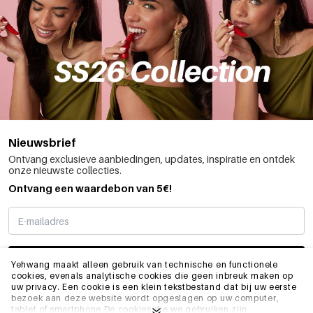
Nieuwsbrief
Ontvang exclusieve aanbiedingen, updates, inspiratie en ontdek
onze nieuwste collecties.
Ontvang een waardebon van 5€!
SCHRIJF ME IN
Yehwang maakt alleen gebruik van technische en functionele
cookies, evenals analytische cookies die geen inbreuk maken op
uw privacy. Een cookie is een klein tekstbestand dat bij uw eerste
bezoek aan deze website wordt opgeslagen op uw computer,
INFO
tablet of smartphone.De cookies die we gebruiken zijn