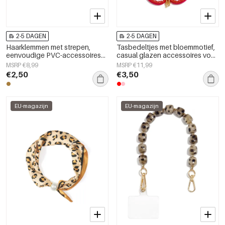
2-5 DAGEN
2-5 DAGEN
Haarklemmen met strepen,
Tasbedeltjes met bloemmotief,
eenvoudige PVC-accessoires
casual glazen accessoires voor
voor dagelijks gebruik
dagelijks gebruik.
MSRP €8,99
MSRP €11,99
€2,50
€3,50
EU-magazijn
EU-magazijn