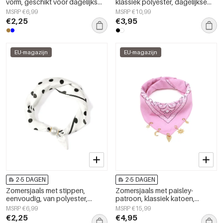
vorm, geschikt voor dagelijks
klassiek polyester, dagelijkse
gebruik, van polyester,
accessoires
MSRP €6,99
MSRP €10,99
dagelijkse accessoires
€2,25
€3,95
EU-magazijn
EU-magazijn
2-5 DAGEN
2-5 DAGEN
Zomersjaals met stippen,
Zomersjaals met paisley-
eenvoudig, van polyester,
patroon, klassiek katoen,
geschikt voor dagelijks gebruik.
dagelijkse accessoires
MSRP €6,99
MSRP €15,99
€2,25
€4,95