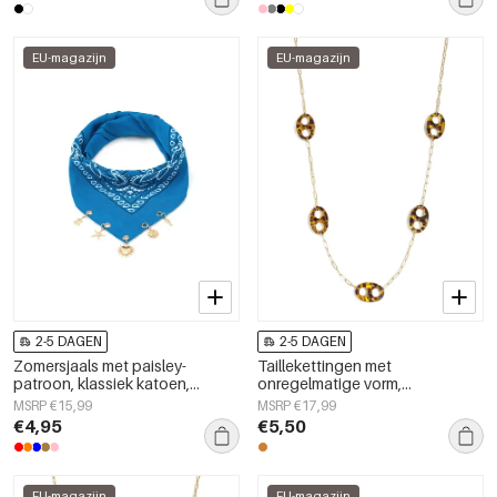
EU-magazijn
EU-magazijn
2-5 DAGEN
2-5 DAGEN
Zomersjaals met paisley-
Taillekettingen met
patroon, klassiek katoen,
onregelmatige vorm,
dagelijkse accessoires
eenvoudige roestvrijstalen
MSRP €15,99
MSRP €17,99
accessoires voor dagelijks
€4,95
€5,50
gebruik.
EU-magazijn
EU-magazijn