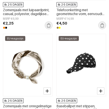
2-5 DAGEN
2-5 DAGEN
Zomersjaals met luipaardprint,
Telefoonketting met
casual, polyester, dagelijkse
geometrische vorm, eenvoudig,
accessoires
acryl, dagelijks accessoire
MSRP €6,99
MSRP €14,99
€2,25
€4,50
EU-magazijn
EU-magazijn
2-5 DAGEN
2-5 DAGEN
Zomersjaals met onregelmatige
Baseballpet met stippen,