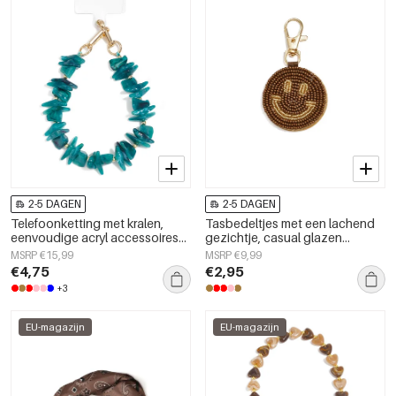
2-5 DAGEN
2-5 DAGEN
Telefoonketting met kralen,
Tasbedeltjes met een lachend
eenvoudige acryl accessoires
gezichtje, casual glazen
voor dagelijks gebruik
accessoires voor dagelijks
MSRP €15,99
MSRP €9,99
gebruik.
€4,75
€2,95
+3
EU-magazijn
EU-magazijn