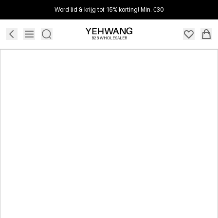
Word lid & krijg tot 15% korting! Min. €30
B2B WHOLESALER