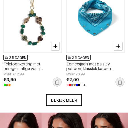
2-5 DAGEN
2-5 DAGEN
Telefoonketting met
Zomersjaals met paisley-
onregelmatige vorm,
patroon, klassiek katoen,
eenvoudige acryl, dagelijkse
dagelijkse accessoires
MSRP €12,99
MSRP €6,99
accessoires
€3,95
€2,50
+4
BEKIJK MEER