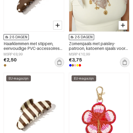
2-5 DAGEN
2-5 DAGEN
Haarklemmen met stippen,
Zomersjaals met paisley-
eenvoudige PVC-accessoires
patroon, katoenen sjaals voor
voor dagelijks gebruik
dagelijks gebruik.
MSRP €8,99
MSRP €10,99
€2,50
€3,75
EU-magazijn
EU-magazijn