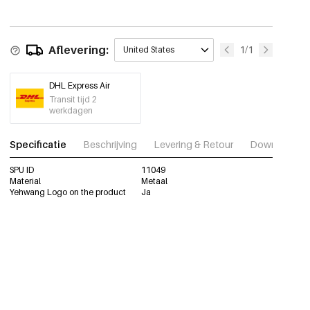
Aflevering:
1/1
United States
DHL Express Air
Transit tijd 2
werkdagen
Specificatie
Beschrijving
Levering & Retour
Download fot
SPU ID
11049
Material
Metaal
Yehwang Logo on the product
Ja