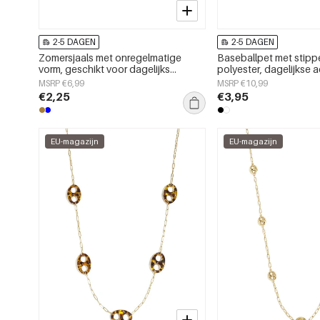
2-5 DAGEN
2-5 DAGEN
Zomersjaals met onregelmatige
Baseballpet met stippe
vorm, geschikt voor dagelijks
polyester, dagelijkse 
gebruik, van polyester, dagelijkse
MSRP €6,99
MSRP €10,99
accessoires
€2,25
€3,95
EU-magazijn
EU-magazijn