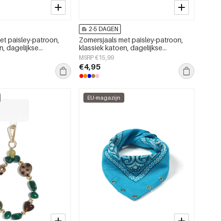
2-5 DAGEN
et paisley-patroon,
Zomersjaals met paisley-patroon,
n, dagelijkse
klassiek katoen, dagelijkse
accessoires
MSRP €15,99
€4,95
EU-magazijn