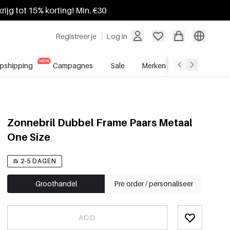
krijg tot 15% korting! Min. €30
Registreer je
Log in
pshipping
Campagnes
Sale
Merken
Groothandel
Zonnebril Dubbel Frame Paars Metaal
One Size
2-5 DAGEN
Groothandel
Pre order / personaliseer
ADD