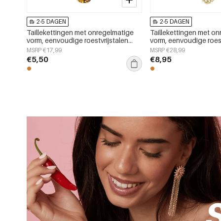
2-5 DAGEN
2-5 DAGEN
Taillekettingen met onregelmatige
Taillekettingen met o
vorm, eenvoudige roestvrijstalen
vorm, eenvoudige roest
accessoires voor dagelijks gebruik.
accessoires voor dagel
MSRP €17,99
MSRP €28,99
€5,50
€8,95