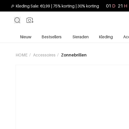
01
D
21
H
🎉 Kleding Sale: €0,99 | 75% korting | 30% korting
Nieuw
Bestsellers
Sieraden
Kleding
Ac
HOME
/
Accessoires
/
Zonnebrillen