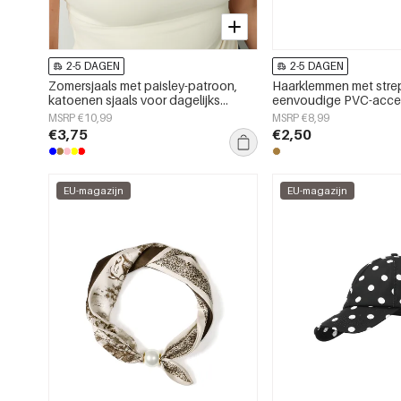
2-5 DAGEN
2-5 DAGEN
Zomersjaals met paisley-patroon,
Haarklemmen met stre
katoenen sjaals voor dagelijks
eenvoudige PVC-acces
gebruik.
dagelijks gebruik
MSRP €10,99
MSRP €8,99
€3,75
€2,50
EU-magazijn
EU-magazijn