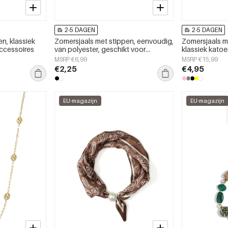
2-5 DAGEN
2-5 DAGEN
n, klassiek
Zomersjaals met stippen, eenvoudig,
Zomersjaals m
accessoires
van polyester, geschikt voor
klassiek katoe
dagelijks gebruik.
accessoires
MSRP €6,99
MSRP €15,99
€2,25
€4,95
EU-magazijn
EU-magazijn