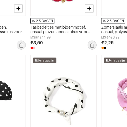
2-5 DAGEN
2-5 DAGEN
pen,
Tasbedeltjes met bloemmotief,
Zomersjaals me
soires voor
casual glazen accessoires voor
casual, polyes
dagelijks gebruik.
accessoires
MSRP €11,99
MSRP €6,99
€3,50
€2,25
EU-magazijn
EU-magazijn