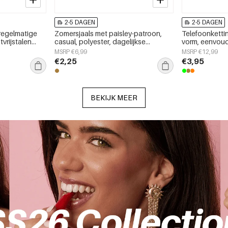
2-5 DAGEN
2-5 DAGEN
nregelmatige
Zomersjaals met paisley-patroon,
Telefoonketti
vrijstalen
casual, polyester, dagelijkse
vorm, eenvoudi
ijks gebruik.
accessoires
accessoires
MSRP €6,99
MSRP €12,99
€2,25
€3,95
BEKIJK MEER