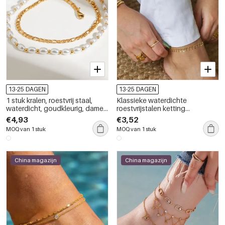
13-25 DAGEN
13-25 DAGEN
1 stuk kralen, roestvrij staal,
Klassieke waterdichte
waterdicht, goudkleurig, dames
roestvrijstalen ketting
enkelbandje met laagjes
enkelbandjes met goudkleurige
€4,93
€3,52
parels
MOQ van 1 stuk
MOQ van 1 stuk
China magazijn
China magazijn