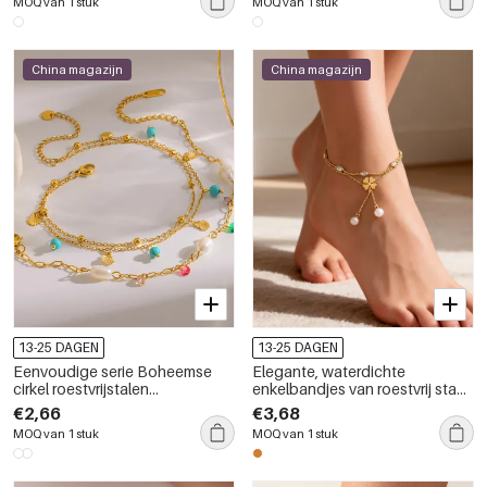
MOQ van 1 stuk
MOQ van 1 stuk
China magazijn
China magazijn
13-25 DAGEN
13-25 DAGEN
Eenvoudige serie Boheemse
Elegante, waterdichte
cirkel roestvrijstalen
enkelbandjes van roestvrij staal
waterdichte enkelbandjes in
met klavermotief en gouden
€2,66
€3,68
goudkleur
zirkonia.
MOQ van 1 stuk
MOQ van 1 stuk