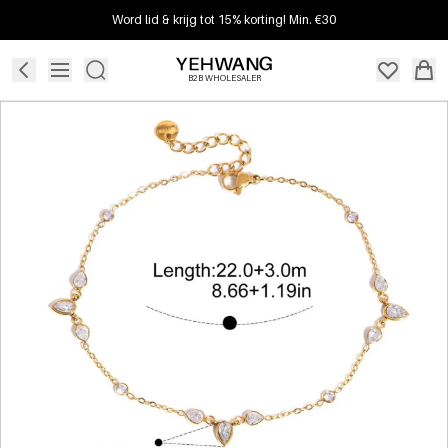
Word lid & krijg tot 15% korting! Min. €30
B2B WHOLESALER