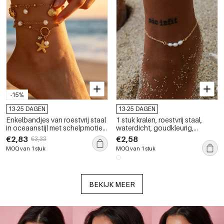
-15%
13-25 DAGEN
13-25 DAGEN
Enkelbandjes van roestvrij staal
1 stuk kralen, roestvrij staal,
in oceaanstijl met schelpmotief,
waterdicht, goudkleurig,
waterdicht en met kunstparels
damesenkelbandje
€2,83
€2,58
€3,33
in goudkleur.
MOQ van 1 stuk
MOQ van 1 stuk
BEKIJK MEER