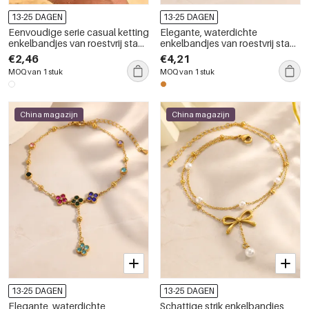
13-25 DAGEN
13-25 DAGEN
Eenvoudige serie casual ketting
Elegante, waterdichte
enkelbandjes van roestvrij staal,
enkelbandjes van roestvrij staal
waterdicht, goudkleurig
met bloemmotief en gouden
€2,46
€4,21
zirkonia.
MOQ van 1 stuk
MOQ van 1 stuk
China magazijn
China magazijn
13-25 DAGEN
13-25 DAGEN
Elegante, waterdichte
Schattige strik enkelbandjes