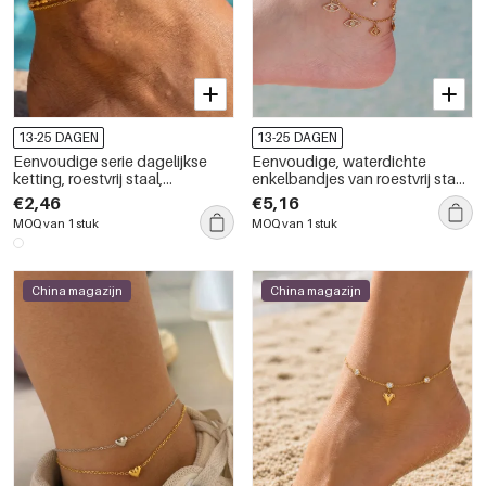
13-25 DAGEN
13-25 DAGEN
Eenvoudige serie dagelijkse
Eenvoudige, waterdichte
ketting, roestvrij staal,
enkelbandjes van roestvrij staal
waterdicht, goudkleurige
met kwastjes en gouden
€2,46
€5,16
enkelbandjes met zirkonia
zirkonia.
MOQ van 1 stuk
MOQ van 1 stuk
China magazijn
China magazijn