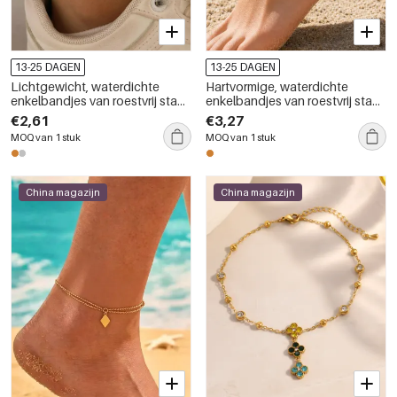
13-25 DAGEN
13-25 DAGEN
Lichtgewicht, waterdichte
Hartvormige, waterdichte
enkelbandjes van roestvrij staal
enkelbandjes van roestvrij staal
in hartvorm met gouden
met gouden zirkonia
€2,61
€3,27
accenten
MOQ van 1 stuk
MOQ van 1 stuk
China magazijn
China magazijn