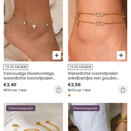
13-25 DAGEN
13-25 DAGEN
Eenvoudige bloemvormige,
Waterdichte roestvrijstalen
waterdichte roestvrijstalen
enkelbandjes met gouden
enkelbandjes met gouden
zirkonia
€3,40
€3,56
zirkonia
MOQ van 1 stuk
MOQ van 1 stuk
China magazijn
China magazijn