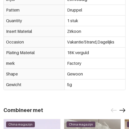
Pattern
Druppel
Quantity
1 stuk
Insert Material
Zirkoon
Occasion
Vakantie/Strand,Dagelijks
Plating Material
18K verguld
merk
Factory
Shape
Gewoon
Gewicht
5g
Combineer met
China magazijn
China magazijn