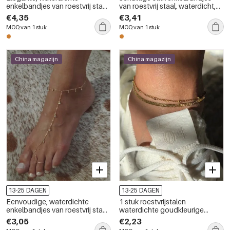
enkelbandjes van roestvrij staal
van roestvrij staal, waterdicht,
met bloemmotief en gouden
met gouden parels
€4,35
€3,41
zirkonia.
MOQ van 1 stuk
MOQ van 1 stuk
China magazijn
China magazijn
13-25 DAGEN
13-25 DAGEN
Eenvoudige, waterdichte
1 stuk roestvrijstalen
enkelbandjes van roestvrij staal
waterdichte goudkleurige
in goudkleur
gelaagde enkelbandjes voor
€3,05
€2,23
dames