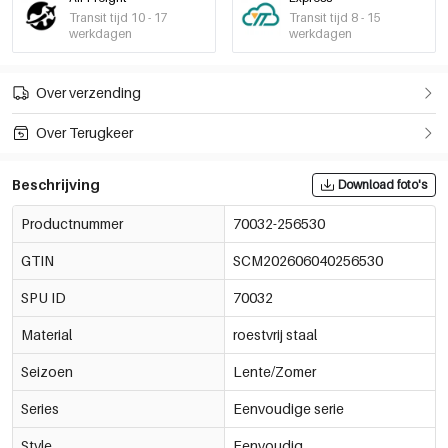
Transit tijd 10 - 17
Transit tijd 8 - 15
werkdagen
werkdagen
Over verzending
Over Terugkeer
Beschrijving
Download foto's
Productnummer
70032-256530
GTIN
SCM202606040256530
SPU ID
70032
Material
roestvrij staal
Seizoen
Lente/Zomer
Series
Eenvoudige serie
Style
Eenvoudig