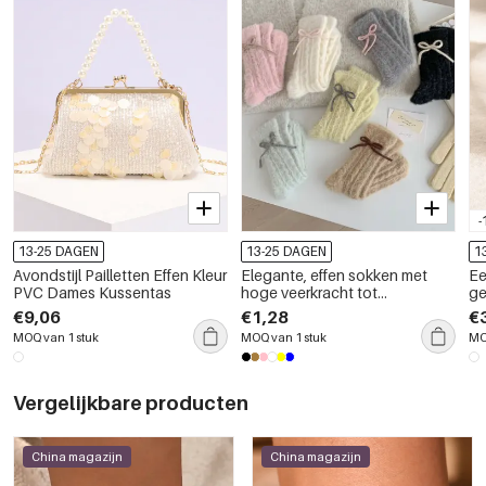
-
13-25 DAGEN
13-25 DAGEN
1
Avondstijl Pailletten Effen Kleur
Elegante, effen sokken met
Ee
PVC Dames Kussentas
hoge veerkracht tot
ge
halverwege de kuit.
ro
€9,06
€1,28
€
go
MOQ van 1 stuk
MOQ van 1 stuk
MO
ke
Vergelijkbare producten
China magazijn
China magazijn