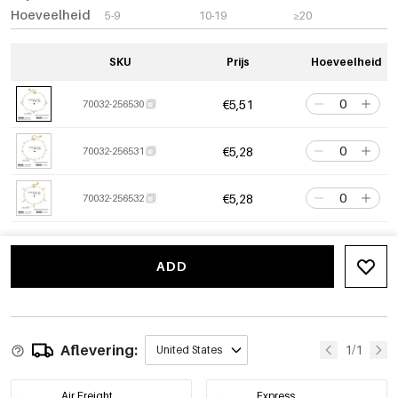
Hoeveelheid
5-9
10-19
≥20
SKU
Prijs
Hoeveelheid
€5,51
70032-256530
€5,28
70032-256531
€5,28
70032-256532
ADD
Aflevering:
1/1
United States
Air Freight
Express