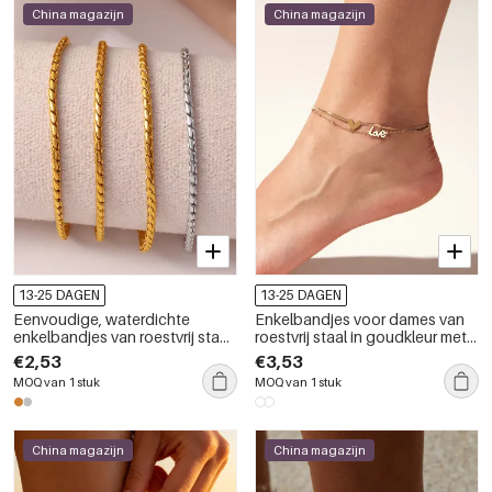
China magazijn
China magazijn
13-25 DAGEN
13-25 DAGEN
Eenvoudige, waterdichte
Enkelbandjes voor dames van
enkelbandjes van roestvrij staal
roestvrij staal in goudkleur met
met schakels in goudkleur
hartmotief
€2,53
€3,53
MOQ van 1 stuk
MOQ van 1 stuk
China magazijn
China magazijn