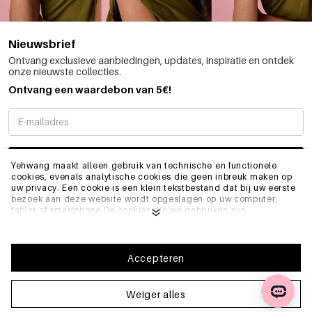
Nieuwsbrief
Ontvang exclusieve aanbiedingen, updates, inspiratie en ontdek
onze nieuwste collecties.
Ontvang een waardebon van 5€!
SCHRIJF ME IN
Yehwang maakt alleen gebruik van technische en functionele
cookies, evenals analytische cookies die geen inbreuk maken op
uw privacy. Een cookie is een klein tekstbestand dat bij uw eerste
bezoek aan deze website wordt opgeslagen op uw computer,
INFO
tablet of smartphone.De cookies die we gebruiken zijn
noodzakelijk voor het technisch functioneren van de website en
voor uw gebruiksgemak. Ze zorgen ervoor dat de website goed
functioneert en bijvoorbeeld uw voorkeursinstellingen onthoudt.
ALGEMEEN
Ze stellen ons ook in staat om onze website te optimaliseren.Om
Accepteren
ervoor te zorgen dat u een goede browse- en winkelervaring heeft
op Yehwang, raden we u aan akkoord te gaan met onze
verzameling en het gebruik van cookies. U kunt zich afmelden
Weiger alles
FAQ
voor cookies door de instellingen van uw internetbrowser aan te
passen, zodat deze geen cookies meer opslaat. U kunt ook alle