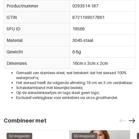
Productnummer
0293514-187
GTIN
8721199017861
SPU ID
19569
Material
304S-staal
Gewicht
6.6g
Dimensies
16cm x 3cm x 2cm
Gemaakt van stainless steel, wat betekent dat het sieraad 100% 
waterproof is;
Het sieraad heeft de volgende afmeting 16 cm en 3 cm verstelbaar;
Schakelarmband met kleurrijke bedels;
Op de sieradenkaartjes en tags staat geen logo;
Exclusief verkrijgbaar voor winkeliers via onze groothandel.
Combineer met
EU-magazijn
EU-magazijn