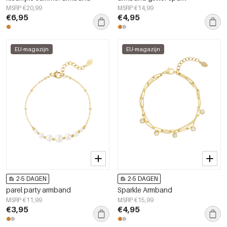
MSRP €20,99
MSRP €14,99
€6,95
€4,95
EU-magazijn
EU-magazijn
2-5 DAGEN
2-5 DAGEN
parel party armband
Sparkle Armband
MSRP €11,99
MSRP €15,99
€3,95
€4,95