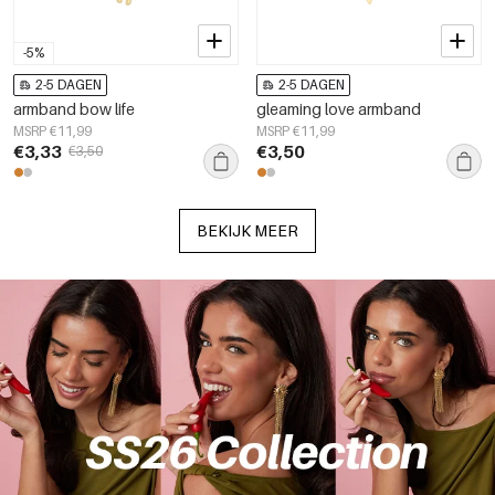
-5%
2-5 DAGEN
2-5 DAGEN
armband bow life
gleaming love armband
MSRP €11,99
MSRP €11,99
€3,33
€3,50
€3,50
BEKIJK MEER