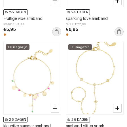
2-5 DAGEN
2-5 DAGEN
Fruitige vibe armband
sparkling love armband
MSRP €19,99
MSRP €22,99
€5,95
€6,95
EU-magazijn
EU-magazijn
2-5 DAGEN
2-5 DAGEN
kleurrijke summer armband
armband glitter spark