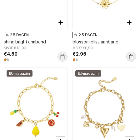
2-5 DAGEN
2-5 DAGEN
shine bright armband
blossom bliss armband
MSRP €13,99
MSRP €8,99
€4,50
€2,95
EU-magazijn
EU-magazijn