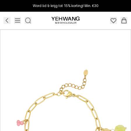
Word lid & krijg tot 15% korting! Min. €30
B2B WHOLESALER