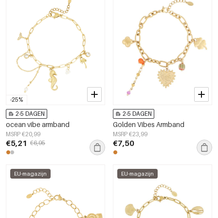
-25%
2-5 DAGEN
2-5 DAGEN
ocean vibe armband
Golden Vibes Armband
MSRP €20,99
MSRP €23,99
€5,21
€7,50
€6,95
EU-magazijn
EU-magazijn