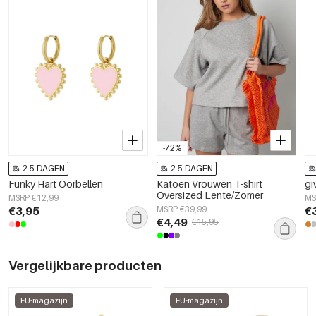
-72%
2-5 DAGEN
2-5 DAGEN
Funky Hart Oorbellen
Katoen Vrouwen T-shirt
gi
Oversized Lente/Zomer
MSRP €12,99
MS
€3,95
MSRP €39,99
€
€4,49
€15,95
Vergelijkbare producten
EU-magazijn
EU-magazijn