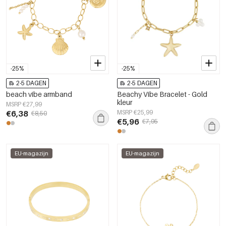
-25%
-25%
2-5 DAGEN
2-5 DAGEN
beach vibe armband
Beachy Vibe Bracelet - Gold
kleur
MSRP €27,99
€6,38
MSRP €25,99
€8,50
€5,96
€7,95
EU-magazijn
EU-magazijn