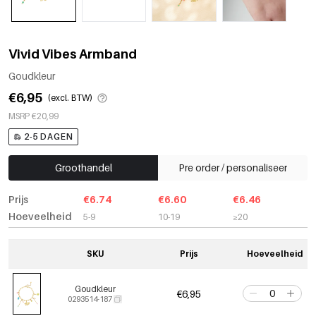
Vivid Vibes Armband
Goudkleur
€6,95
(excl. BTW)
MSRP €20,99
2-5 DAGEN
Groothandel
Pre order / personaliseer
Prijs
€6.74
€6.60
€6.46
Hoeveelheid
5-9
10-19
≥20
SKU
Prijs
Hoeveelheid
Goudkleur
€6,95
0293514-187