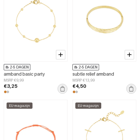
2-5 DAGEN
2-5 DAGEN
armband basic party
subtle relief armband
MSRP €9,99
MSRP €13,99
€3,25
€4,50
EU-magazijn
EU-magazijn