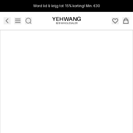
Word lid & krijg tot 15% korting! Min. €30
B2B WHOLESALER