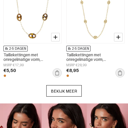
2-5 DAGEN
2-5 DAGEN
Taillekettingen met
Taillekettingen met
onregelmatige vorm,
onregelmatige vorm,
eenvoudige roestvrijstalen
eenvoudige roestvrijstalen
MSRP €17,99
MSRP €28,99
accessoires voor dagelijks
accessoires voor dagelijks
€5,50
€8,95
gebruik.
gebruik.
BEKIJK MEER