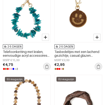
2-5 DAGEN
2-5 DAGEN
Telefoonketting met kralen,
Tasbedeltjes met een lachend
eenvoudige acryl accessoires
gezichtje, casual glazen
voor dagelijks gebruik
accessoires voor dagelijks
MSRP €15,99
MSRP €9,99
gebruik.
€4,75
€2,95
+3
EU-magazijn
EU-magazijn