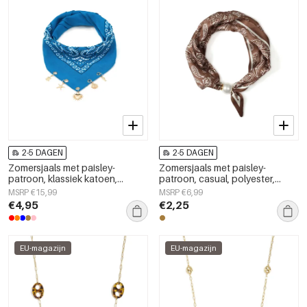
2-5 DAGEN
2-5 DAGEN
Zomersjaals met paisley-
Zomersjaals met paisley-
patroon, klassiek katoen,
patroon, casual, polyester,
dagelijkse accessoires
dagelijkse accessoires
MSRP €15,99
MSRP €6,99
€4,95
€2,25
EU-magazijn
EU-magazijn