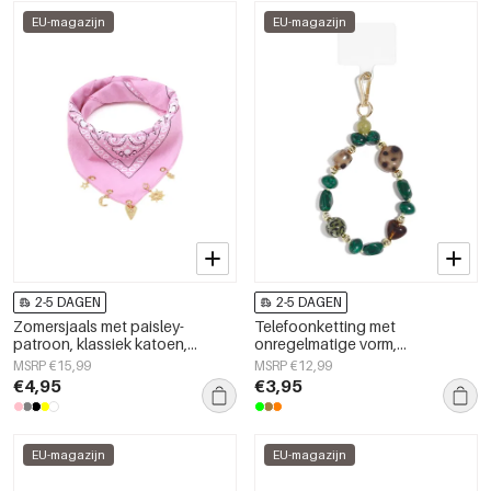
EU-magazijn
EU-magazijn
2-5 DAGEN
2-5 DAGEN
Zomersjaals met paisley-
Telefoonketting met
patroon, klassiek katoen,
onregelmatige vorm,
dagelijkse accessoires
eenvoudige acryl, dagelijkse
MSRP €15,99
MSRP €12,99
accessoires
€4,95
€3,95
EU-magazijn
EU-magazijn