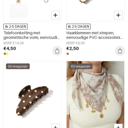
2-5 DAGEN
2-5 DAGEN
Telefoonketting met
Haarklemmen met strepen,
geometrische vorm, eenvoudig,
eenvoudige PVC-accessoires
acryl, dagelijks accessoire
voor dagelijks gebruik
MSRP €14,99
MSRP €8,99
€4,50
€2,50
EU-magazijn
EU-magazijn