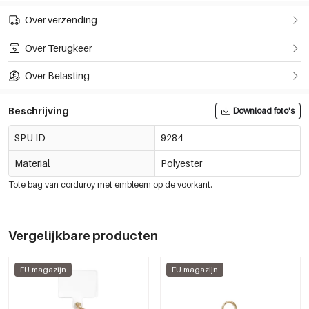
Over verzending
Over Terugkeer
Over Belasting
Beschrijving
Download foto's
SPU ID
9284
Material
Polyester
Tote bag van corduroy met embleem op de voorkant.
Vergelijkbare producten
EU-magazijn
EU-magazijn