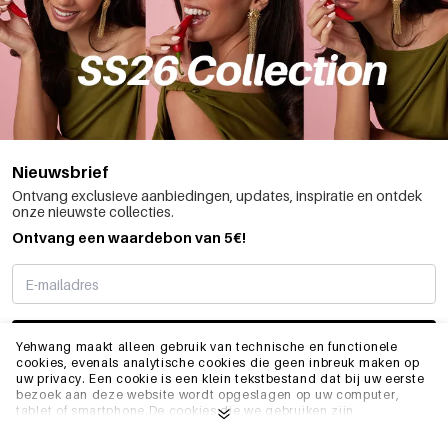
Nieuwsbrief
Ontvang exclusieve aanbiedingen, updates, inspiratie en ontdek
onze nieuwste collecties.
Ontvang een waardebon van 5€!
SCHRIJF ME IN
Yehwang maakt alleen gebruik van technische en functionele
cookies, evenals analytische cookies die geen inbreuk maken op
uw privacy. Een cookie is een klein tekstbestand dat bij uw eerste
bezoek aan deze website wordt opgeslagen op uw computer,
INFO
tablet of smartphone.De cookies die we gebruiken zijn
noodzakelijk voor het technisch functioneren van de website en
voor uw gebruiksgemak. Ze zorgen ervoor dat de website goed