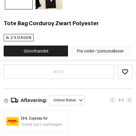
Tote Bag Corduroy Zwart Polyester
2-5 DAGEN
Groothandel
Pre order / personaliseer
ADD
Aflevering:
1/1
United States
DHL Express Air
Transit tijd 2 werkdagen