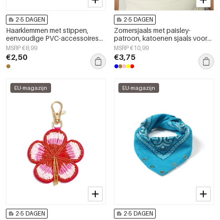
2-5 DAGEN
2-5 DAGEN
Haarklemmen met stippen,
Zomersjaals met paisley-
eenvoudige PVC-accessoires
patroon, katoenen sjaals voor
voor dagelijks gebruik
dagelijks gebruik.
MSRP €8,99
MSRP €10,99
€2,50
€3,75
EU-magazijn
EU-magazijn
2-5 DAGEN
2-5 DAGEN