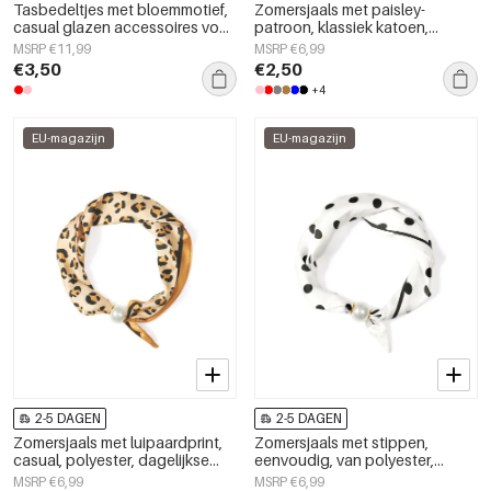
Tasbedeltjes met bloemmotief,
Zomersjaals met paisley-
casual glazen accessoires voor
patroon, klassiek katoen,
dagelijks gebruik.
dagelijkse accessoires
MSRP €11,99
MSRP €6,99
€3,50
€2,50
+4
EU-magazijn
EU-magazijn
2-5 DAGEN
2-5 DAGEN
Zomersjaals met luipaardprint,
Zomersjaals met stippen,
casual, polyester, dagelijkse
eenvoudig, van polyester,
accessoires
geschikt voor dagelijks gebruik.
MSRP €6,99
MSRP €6,99