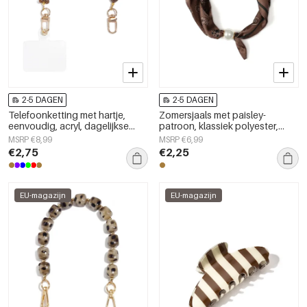
2-5 DAGEN
2-5 DAGEN
Telefoonketting met hartje,
Zomersjaals met paisley-
eenvoudig, acryl, dagelijkse
patroon, klassiek polyester,
accessoires
dagelijkse accessoires
MSRP €8,99
MSRP €6,99
€2,75
€2,25
EU-magazijn
EU-magazijn