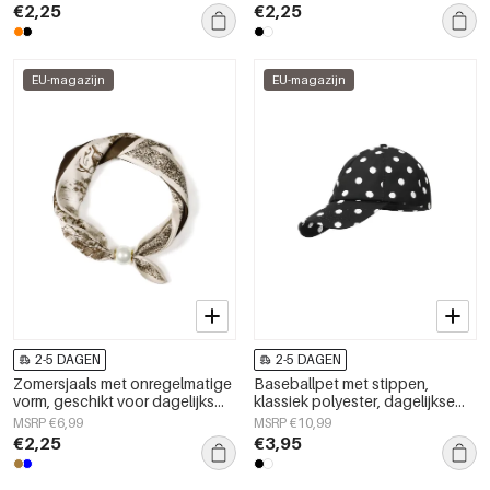
€2,25
€2,25
EU-magazijn
EU-magazijn
2-5 DAGEN
2-5 DAGEN
Zomersjaals met onregelmatige
Baseballpet met stippen,
vorm, geschikt voor dagelijks
klassiek polyester, dagelijkse
gebruik, van polyester,
accessoires
MSRP €6,99
MSRP €10,99
dagelijkse accessoires
€2,25
€3,95