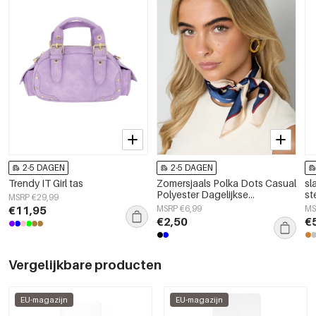
2-5 DAGEN
2-5 DAGEN
Trendy IT Girl tas
Zomersjaals Polka Dots Casual
sl
Polyester Dagelijkse
st
MSRP €29,99
Accessoires
€11,95
MSRP €6,99
MS
€2,50
€
Vergelijkbare producten
EU-magazijn
EU-magazijn