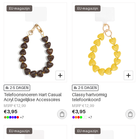
EU-magazijn
EU-magazijn
2-5 DAGEN
2-5 DAGEN
Telefoonsnoeren Hart Casual
Classy hartvormig
Acryl Dagelijkse Accessoires
telefoonkoord
MSRP €12,99
MSRP €12,99
€3,95
€3,95
+7
+7
EU-magazijn
EU-magazijn