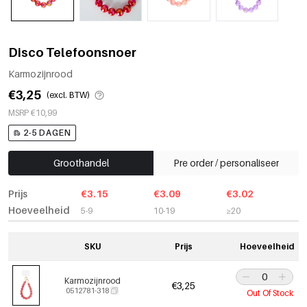
Disco Telefoonsnoer
Karmozijnrood
€3,25
(excl. BTW)
MSRP €10,99
2-5 DAGEN
Groothandel
Pre order / personaliseer
Prijs
€3.15
€3.09
€3.02
Hoeveelheid
5-9
10-19
≥20
SKU
Prijs
Hoeveelheid
Karmozijnrood
€3,25
0512781-318
Out Of Stock