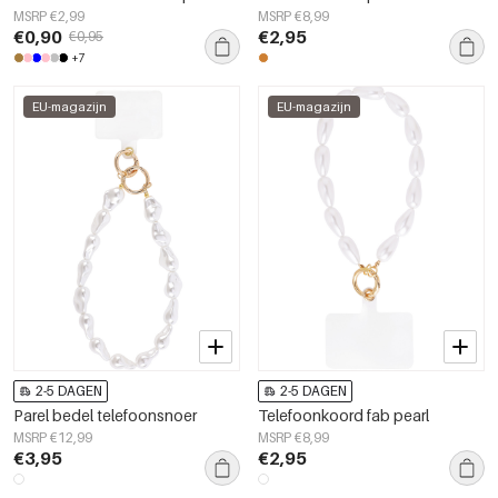
MSRP €2,99
MSRP €8,99
€0,90
€2,95
€0,95
+7
EU-magazijn
EU-magazijn
2-5 DAGEN
2-5 DAGEN
Parel bedel telefoonsnoer
Telefoonkoord fab pearl
MSRP €12,99
MSRP €8,99
€3,95
€2,95