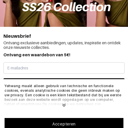
Nieuwsbrief
Ontvang exclusieve aanbiedingen, updates, inspiratie en ontdek
onze nieuwste collecties.
Ontvang een waardebon van 5€!
SCHRIJF ME IN
Yehwang maakt alleen gebruik van technische en functionele
cookies, evenals analytische cookies die geen inbreuk maken op
uw privacy. Een cookie is een klein tekstbestand dat bij uw eerste
bezoek aan deze website wordt opgeslagen op uw computer,
INFO
tablet of smartphone.De cookies die we gebruiken zijn
noodzakelijk voor het technisch functioneren van de website en
voor uw gebruiksgemak. Ze zorgen ervoor dat de website goed
functioneert en bijvoorbeeld uw voorkeursinstellingen onthoudt.
ALGEMEEN
Ze stellen ons ook in staat om onze website te optimaliseren.Om
Accepteren
ervoor te zorgen dat u een goede browse- en winkelervaring heeft