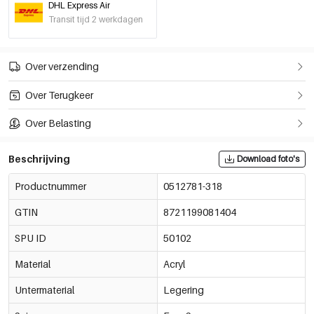
DHL Express Air
Babyblauw
€3,25
Transit tijd 2 werkdagen
0512781-278
Over verzending
Over Terugkeer
Over Belasting
Beschrijving
Download foto's
Productnummer
0512781-318
GTIN
8721199081404
SPU ID
50102
Material
Acryl
Untermaterial
Legering