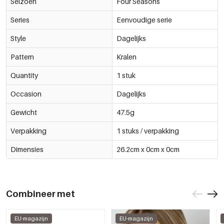
Seizoen
Four Seasons
Series
Eenvoudige serie
Style
Dagelijks
Pattern
Kralen
Quantity
1 stuk
Occasion
Dagelijks
Gewicht
47.5g
Verpakking
1 stuks / verpakking
Dimensies
26.2cm x 0cm x 0cm
Combineer met
EU-magazijn
EU-magazijn