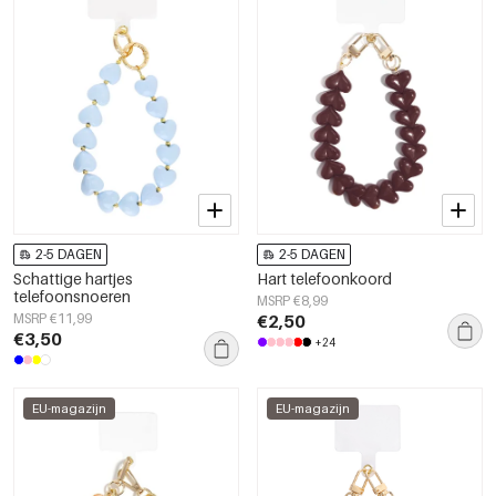
2-5 DAGEN
2-5 DAGEN
Schattige hartjes
Hart telefoonkoord
telefoonsnoeren
MSRP €8,99
MSRP €11,99
€2,50
€3,50
+24
EU-magazijn
EU-magazijn