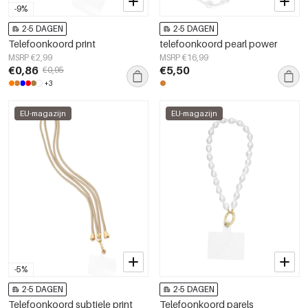
-9%
2-5 DAGEN
2-5 DAGEN
Telefoonkoord print
telefoonkoord pearl power
MSRP €2,99
MSRP €16,99
€0,86
€5,50
€0,95
+3
EU-magazijn
EU-magazijn
-5%
2-5 DAGEN
2-5 DAGEN
Telefoonkoord subtiele print
Telefoonkoord parels