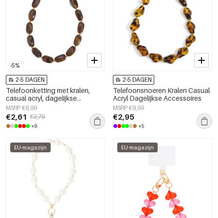
-5%
2-5 DAGEN
2-5 DAGEN
Telefoonketting met kralen,
Telefoonsnoeren Kralen Casual
casual acryl, dagelijkse
Acryl Dagelijkse Accessoires
accessoires
MSRP €8,99
MSRP €9,99
€2,61
€2,95
€2,75
+9
+5
EU-magazijn
EU-magazijn