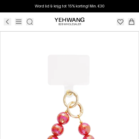
Word lid & krijg tot 15% korting! Min. €30
B2B WHOLESALER