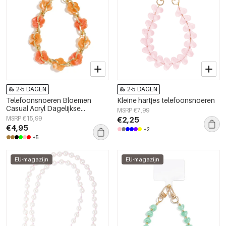
2-5 DAGEN
2-5 DAGEN
Telefoonsnoeren Bloemen
Kleine hartjes telefoonsnoeren
Casual Acryl Dagelijkse
MSRP €7,99
Accessoires
MSRP €15,99
€2,25
€4,95
+2
+5
EU-magazijn
EU-magazijn