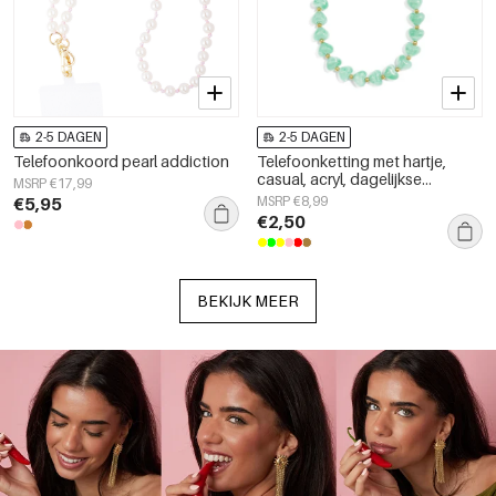
2-5 DAGEN
2-5 DAGEN
Telefoonkoord pearl addiction
Telefoonketting met hartje,
casual, acryl, dagelijkse
MSRP €17,99
accessoires
€5,95
MSRP €8,99
€2,50
BEKIJK MEER