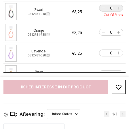
Zwart
€3,25
0512781-018
Out Of Stock
Oranje
€3,25
0512781-738
Lavendel
€3,25
0512781-628
Roze
€3,25
0512781-338
IK HEB INTERESSE IN DIT PRODUCT
Geel
€3,25
0512781-708
Aflevering:
Wit
1/1
United States
€3,25
0512781-058