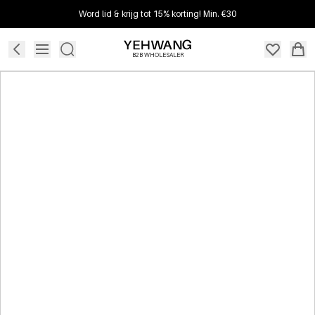
Word lid & krijg tot 15% korting! Min. €30
B2B WHOLESALER