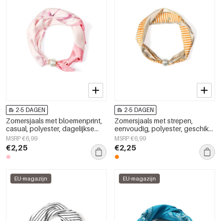
2-5 DAGEN
2-5 DAGEN
Zomersjaals met bloemenprint,
Zomersjaals met strepen,
casual, polyester, dagelijkse
eenvoudig, polyester, geschikt
accessoires
voor dagelijks gebruik.
MSRP €6,99
MSRP €6,99
€2,25
€2,25
EU-magazijn
EU-magazijn