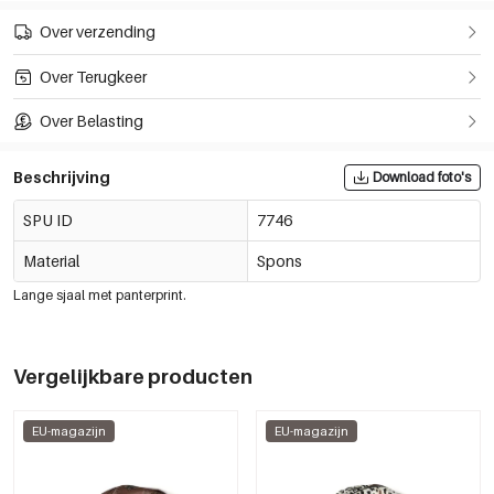
Over verzending
Over Terugkeer
Over Belasting
Beschrijving
Download foto's
SPU ID
7746
Material
Spons
Lange sjaal met panterprint.
Vergelijkbare producten
EU-magazijn
EU-magazijn