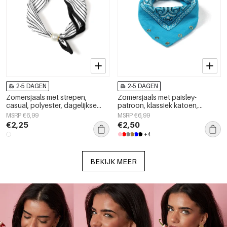
2-5 DAGEN
2-5 DAGEN
Zomersjaals met strepen,
Zomersjaals met paisley-
casual, polyester, dagelijkse
patroon, klassiek katoen,
accessoires
dagelijkse accessoires
MSRP €6,99
MSRP €6,99
€2,25
€2,50
+4
BEKIJK MEER