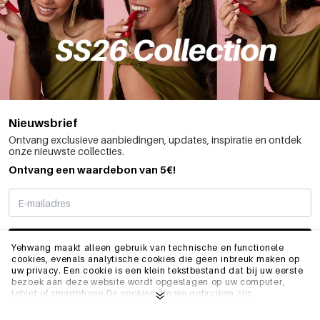
Nieuwsbrief
Ontvang exclusieve aanbiedingen, updates, inspiratie en ontdek
onze nieuwste collecties.
Ontvang een waardebon van 5€!
SCHRIJF ME IN
Yehwang maakt alleen gebruik van technische en functionele
cookies, evenals analytische cookies die geen inbreuk maken op
uw privacy. Een cookie is een klein tekstbestand dat bij uw eerste
bezoek aan deze website wordt opgeslagen op uw computer,
INFO
tablet of smartphone.De cookies die we gebruiken zijn
noodzakelijk voor het technisch functioneren van de website en
voor uw gebruiksgemak. Ze zorgen ervoor dat de website goed