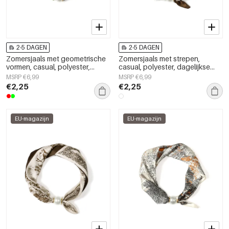
2-5 DAGEN
2-5 DAGEN
Zomersjaals met geometrische
Zomersjaals met strepen,
vormen, casual, polyester,
casual, polyester, dagelijkse
dagelijkse accessoires
accessoires
MSRP €6,99
MSRP €6,99
€2,25
€2,25
EU-magazijn
EU-magazijn