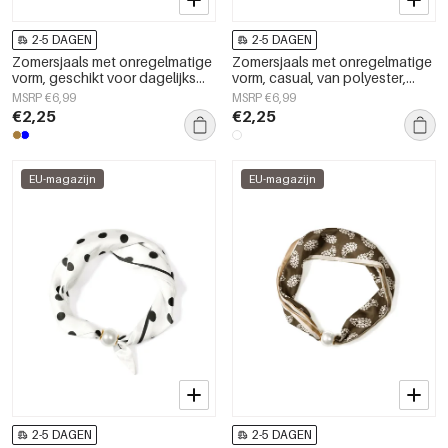
2-5 DAGEN
2-5 DAGEN
Zomersjaals met onregelmatige
Zomersjaals met onregelmatige
vorm, geschikt voor dagelijks
vorm, casual, van polyester,
gebruik, van polyester,
dagelijkse accessoires
MSRP €6,99
MSRP €6,99
dagelijkse accessoires
€2,25
€2,25
EU-magazijn
EU-magazijn
2-5 DAGEN
2-5 DAGEN