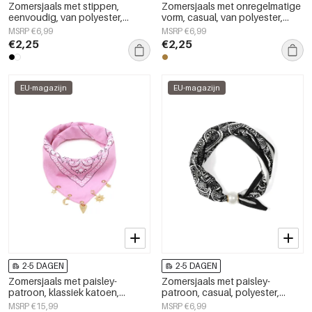
Zomersjaals met stippen,
Zomersjaals met onregelmatige
eenvoudig, van polyester,
vorm, casual, van polyester,
geschikt voor dagelijks gebruik.
dagelijkse accessoires
MSRP €6,99
MSRP €6,99
€2,25
€2,25
EU-magazijn
EU-magazijn
2-5 DAGEN
2-5 DAGEN
Zomersjaals met paisley-
Zomersjaals met paisley-
patroon, klassiek katoen,
patroon, casual, polyester,
dagelijkse accessoires
dagelijkse accessoires
MSRP €15,99
MSRP €6,99