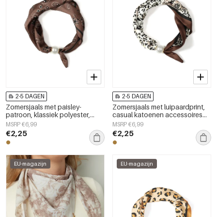
2-5 DAGEN
2-5 DAGEN
Zomersjaals met paisley-
Zomersjaals met luipaardprint,
patroon, klassiek polyester,
casual katoenen accessoires
dagelijkse accessoires
voor dagelijks gebruik.
MSRP €6,99
MSRP €6,99
€2,25
€2,25
EU-magazijn
EU-magazijn