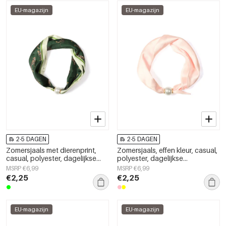
EU-magazijn
EU-magazijn
2-5 DAGEN
2-5 DAGEN
Zomersjaals met dierenprint,
Zomersjaals, effen kleur, casual,
casual, polyester, dagelijkse
polyester, dagelijkse
accessoires
accessoires
MSRP €6,99
MSRP €6,99
€2,25
€2,25
EU-magazijn
EU-magazijn