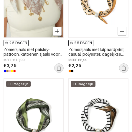
2-5 DAGEN
2-5 DAGEN
Zomersjaals met paisley-
Zomersjaals met luipaardprint,
patroon, katoenen sjaals voor
casual, polyester, dagelijkse
dagelijks gebruik.
accessoires
MSRP €10,99
MSRP €6,99
€3,75
€2,25
EU-magazijn
EU-magazijn