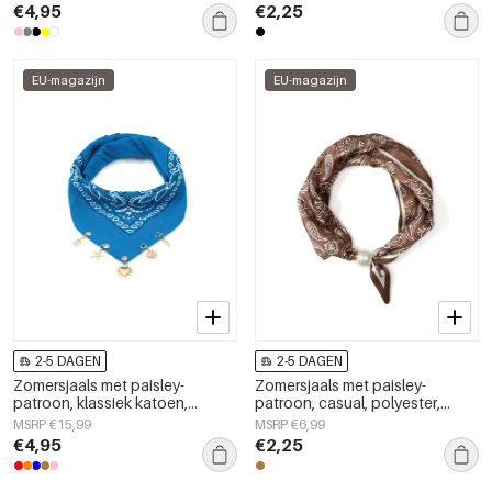
€4,95
€2,25
EU-magazijn
EU-magazijn
2-5 DAGEN
2-5 DAGEN
Zomersjaals met paisley-
Zomersjaals met paisley-
patroon, klassiek katoen,
patroon, casual, polyester,
dagelijkse accessoires
dagelijkse accessoires
MSRP €15,99
MSRP €6,99
€4,95
€2,25