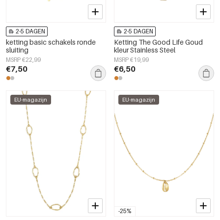
2-5 DAGEN
2-5 DAGEN
ketting basic schakels ronde
Ketting The Good Life Goud
sluiting
kleur Stainless Steel
MSRP €22,99
MSRP €19,99
€7,50
€6,50
EU-magazijn
EU-magazijn
-25%