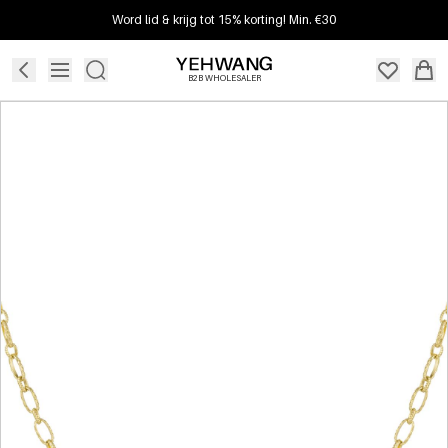
Word lid & krijg tot 15% korting! Min. €30
B2B WHOLESALER