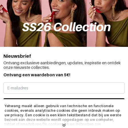
Nieuwsbrief
Ontvang exclusieve aanbiedingen, updates, inspiratie en ontdek
onze nieuwste collecties.
Ontvang een waardebon van 5€!
SCHRIJF ME IN
Yehwang maakt alleen gebruik van technische en functionele
cookies, evenals analytische cookies die geen inbreuk maken op
uw privacy. Een cookie is een klein tekstbestand dat bij uw eerste
bezoek aan deze website wordt opgeslagen op uw computer,
INFO
tablet of smartphone.De cookies die we gebruiken zijn