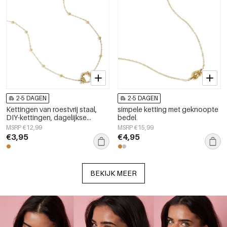
2-5 DAGEN
2-5 DAGEN
Kettingen van roestvrij staal,
simpele ketting met geknoopte
DIY-kettingen, dagelijkse
bedel
eenvoudige serie,
MSRP €12,99
MSRP €15,99
damessieraden
€3,95
€4,95
BEKIJK MEER