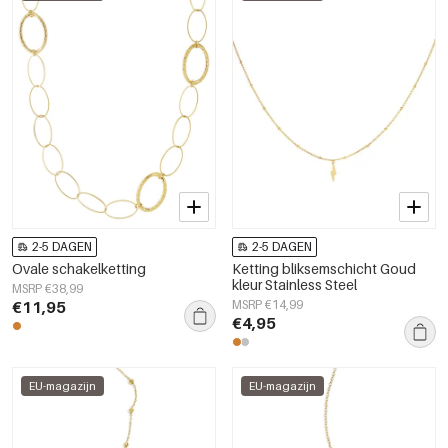
2-5 DAGEN
2-5 DAGEN
Ovale schakelketting
Ketting bliksemschicht Goud
kleur Stainless Steel
MSRP €38,99
€11,95
MSRP €14,99
€4,95
EU-magazijn
EU-magazijn