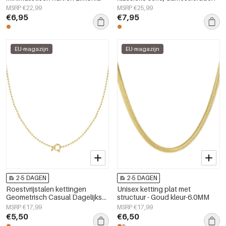
MSRP €22,99
MSRP €25,99
€6,95
€7,95
EU-magazijn
EU-magazijn
2-5 DAGEN
2-5 DAGEN
Roestvrijstalen kettingen
Unisex ketting plat met
Geometrisch Casual Dagelijks
structuur - Goud kleur-6.0MM
Eenvoudig Serie Dames
MSRP €17,99
MSRP €17,99
sieraden
€5,50
€6,50