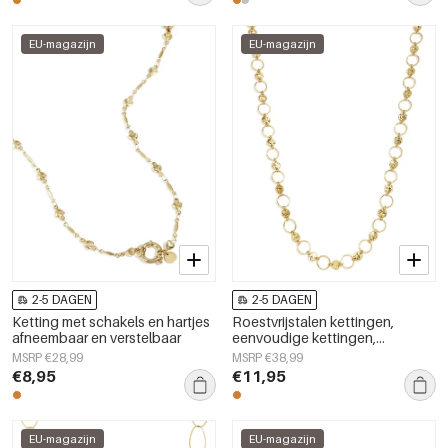
EU-magazijn
EU-magazijn
2-5 DAGEN
2-5 DAGEN
Ketting met schakels en hartjes
Roestvrijstalen kettingen,
afneembaar en verstelbaar
eenvoudige kettingen,
dagelijkse sieraden uit de
MSRP €28,99
MSRP €38,99
Simple Series voor dames.
€8,95
€11,95
EU-magazijn
EU-magazijn