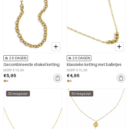
2-5 DAGEN
2-5 DAGEN
Gecombineerde shakel ketting
klassieke ketting met balletjes
MSRP €19,99
MSRP €15,99
€5,95
€4,95
EU-magazijn
EU-magazijn