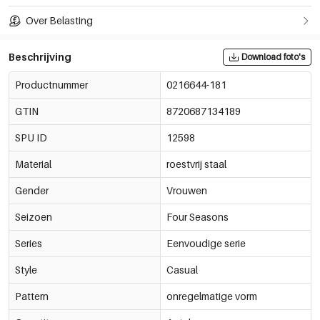
Over Belasting
Beschrijving
Download foto's
Productnummer
0216644-181
GTIN
8720687134189
SPU ID
12598
Material
roestvrij staal
Gender
Vrouwen
Seizoen
Four Seasons
Series
Eenvoudige serie
Style
Casual
Pattern
onregelmatige vorm