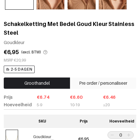
Schakelketting Met Bedel Goud Kleur Stainless
Steel
Goudkleur
€6,95
(excl. BTW)
MSRP €20,99
2-5 DAGEN
Groothandel
Pre order / personaliseer
Prijs
€6.74
€6.60
€6.46
Hoeveelheid
5-9
10-19
≥20
SKU
Prijs
Hoeveelheid
Goudkleur
€6,95