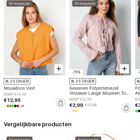
EU-magazijn
EU-magazijn
-75%
-
2-5 DAGEN
2-5 DAGEN
Mouwloos Vest
Geweven Polyestervezel
Po
Vrouwen Lange Mouwen Tops
As
MSRP €34,99
Elegant Solide Kleur
Pr
€12,95
MSRP €32,99
MS
Lente/Zomer
€2,99
€
€11,95
+8
Vergelijkbare producten
EU-magazijn
EU-magazijn