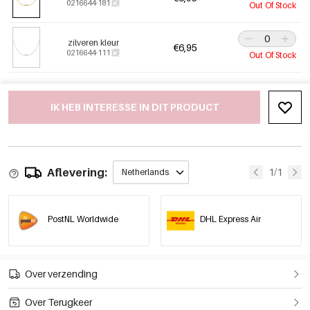
0216644-181
Out Of Stock
zilveren kleur
€6,95
0216644-111
Out Of Stock
IK HEB INTERESSE IN DIT PRODUCT
Aflevering:
1/1
Netherlands
PostNL Worldwide
DHL Express Air
Over verzending
Over Terugkeer