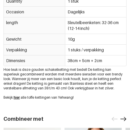
Quantity
1 stuk
Occasion
Dagelijks
length
Sleutelbeenketen: 32-36 cm
(12-14 inch)
Gewicht
10g
Verpakking
1 stuks / verpakking
Dimensies
38cm + 5cm + 2cm
Hoe leuk is deze gouden schakelketting met bedel! De ketting kan
superleuk gecombineerd worden met meerdere sieraden voor een trendy
look. Wanneer jij meer van een basic look houdt, kun je de ketting perfect
enkel dragen! De ketting is gemaakt van Stainless steel en heeft een
verstelbare afmeting van 38 t/m 43 cm! Ook verkrijgbaar in het zilver.
Bekijk
hier
alle toffe kettingen van Yehwang!
Combineer met