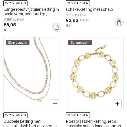
2-5 DAGEN
2-5 DAGEN
Lange roestvrijstalen ketting in
schakelketting met schelp
ovale vorm, eenvoudige,
MSRP €11,99
alledaagse serie, dames
MSRP €28,99
€2,96
€3,95
sieraden
€8,95
EU-magazijn
EU-magazijn
2-5 DAGEN
2-5 DAGEN
Dubbele ketting met
Roestvrijstalen ketting, retro,
minimalistisch hart en zirkonia
klassieke serie, damessieraden