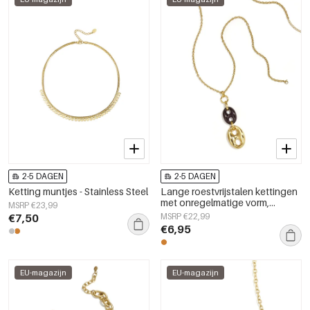
2-5 DAGEN
2-5 DAGEN
Ketting muntjes - Stainless Steel
Lange roestvrijstalen kettingen
met onregelmatige vorm,
MSRP €23,99
eenvoudige, alledaagse serie,
€7,50
MSRP €22,99
damessieraden
€6,95
EU-magazijn
EU-magazijn