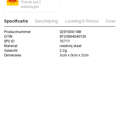
Transit tijd 2
werkdagen
Specificatie
Beschrijving
Levering & Retour
Download fot
Productnummer
0291939-188
GTIN
8720994040135
SPU ID
15711
Material
roestvrij staal
Gewicht
2.2g
Dimensies
3cm x 0cm x 2cm