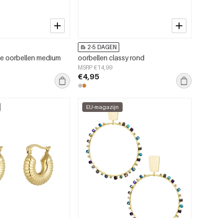
2-5 DAGEN
de oorbellen medium
oorbellen classy rond
MSRP €14,99
€4,95
EU-magazijn