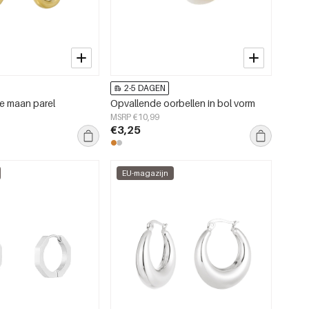
2-5 DAGEN
ve maan parel
Opvallende oorbellen in bol vorm
MSRP €10,99
€3,25
EU-magazijn