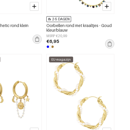
2-5 DAGEN
hetic rond klein
Oorbellen rond met kraaltjes - Goud
kleur/blauw
MSRP €20,99
€6,95
EU-magazijn