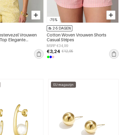
-75%
-75%
2-5 DAGEN
2-5
stervezel Vrouwen
Cotton Woven Vrouwen Shorts
Cotto
Top Elegante
Casual Stripes
Jeans 
MSRP €34,99
MSRP €
€3,24
€4,99
€12,95
EU-magazijn