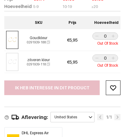
Hoeveelheid
5-9
10-19
≥20
SKU
Prijs
Hoeveelheid
Goudkleur
€5,95
0291939-188
Out Of Stock
zilveren kleur
€5,95
0291939-118
Out Of Stock
IK HEB INTERESSE IN DIT PRODUCT
Aflevering:
1/1
United States
DHL Express Air