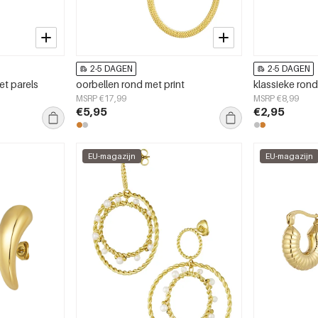
2-5 DAGEN
2-5 DAGEN
et parels
oorbellen rond met print
klassieke ron
MSRP €17,99
MSRP €8,99
€5,95
€2,95
EU-magazijn
EU-magazijn