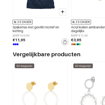
2-5 DAGEN
2-5 DAGEN
Spijkertas met gestikt motief en
Acryl kralen armbanden
ketting
dagelijks
MSRP €29,99
MSRP €12,99
€11,95
€3,95
Vergelijkbare producten
EU-magazijn
EU-magazijn