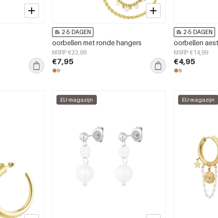
2-5 DAGEN
2-5 DAGEN
oorbellen met ronde hangers
oorbellen aest
MSRP €23,99
MSRP €14,99
€7,95
€4,95
EU-magazijn
EU-magazijn