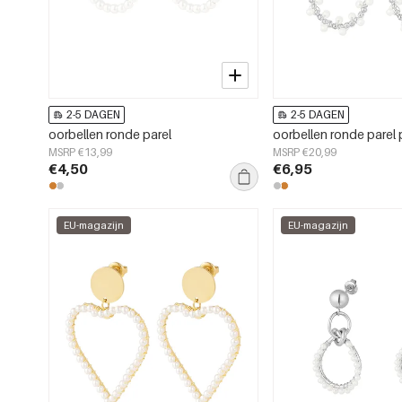
2-5 DAGEN
2-5 DAGEN
oorbellen ronde parel
oorbellen ronde parel 
MSRP €13,99
MSRP €20,99
€4,50
€6,95
EU-magazijn
EU-magazijn