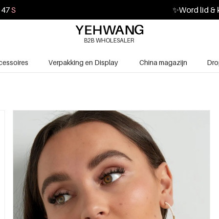
45
S
✨
Word lid & 
B2B WHOLESALER
cessoires
Verpakking en Display
China magazijn
Dro