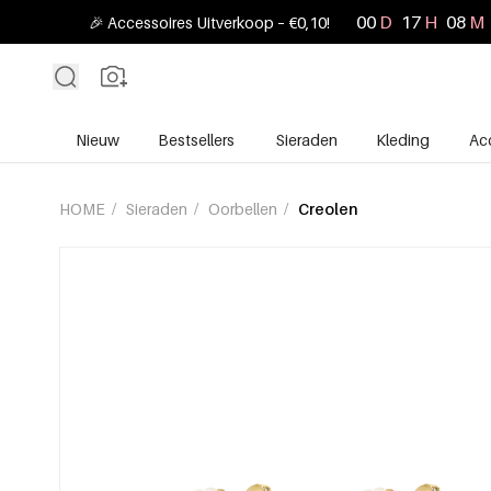
00
D
17
H
08
M
🎉 Accessoires Uitverkoop – €0,10!
Nieuw
Bestsellers
Sieraden
Kleding
Ac
HOME
/
Sieraden
/
Oorbellen
/
Creolen