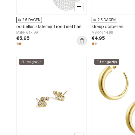
2-5 DAGEN
2-5 DAGEN
oorbellen statement rond met hart
streep oorbellen
MSRP €17,99
MSRP €14,99
€5,95
€4,95
EU-magazijn
EU-magazijn