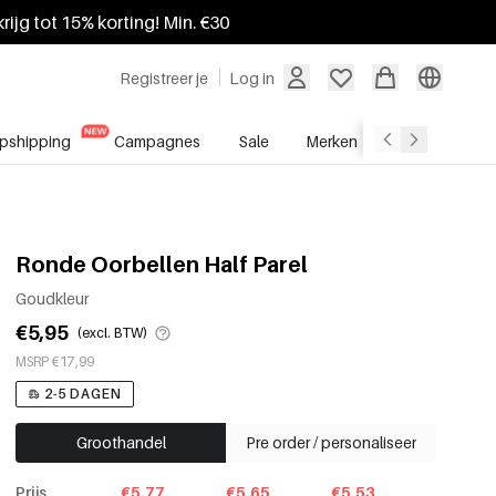
krijg tot 15% korting! Min. €30
Registreer je
Log in
pshipping
Campagnes
Sale
Merken
Groothandel
Ronde Oorbellen Half Parel
Goudkleur
€5,95
(excl. BTW)
MSRP €17,99
2-5 DAGEN
Groothandel
Pre order / personaliseer
Prijs
€5.77
€5.65
€5.53