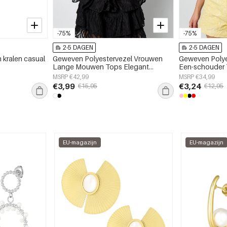
-75%
-75%
2-5 DAGEN
2-5 DAGEN
 kralen casual
Geweven Polyestervezel Vrouwen
Geweven Polye
Lange Mouwen Tops Elegant
Een-schouder 
Botanisch
Bloemenprint
MSRP €42,99
MSRP €34,99
€3,99
€3,24
€15,95
€12,95
EU-magazijn
EU-magazijn