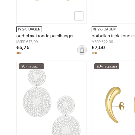
2-5 DAGEN
2-5 DAGEN
oorbel met ronde parelhanger
oorbellen triple rond m
MSRP €17,99
MSRP €22,99
€5,75
€7,50
EU-magazijn
EU-magazijn