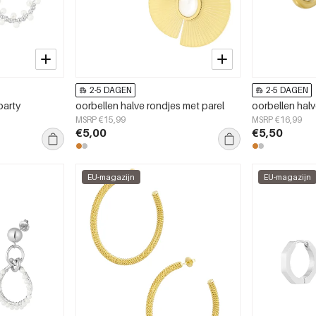
2-5 DAGEN
2-5 DAGEN
party
oorbellen halve rondjes met parel
oorbellen hal
MSRP €15,99
MSRP €16,99
€5,00
€5,50
EU-magazijn
EU-magazijn