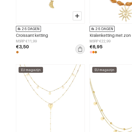
2-5 DAGEN
2-5 DAGEN
Croissant ketting
Kralenketting met zon
MSRP €11,99
MSRP €22,99
€3,50
€6,95
EU-magazijn
EU-magazijn