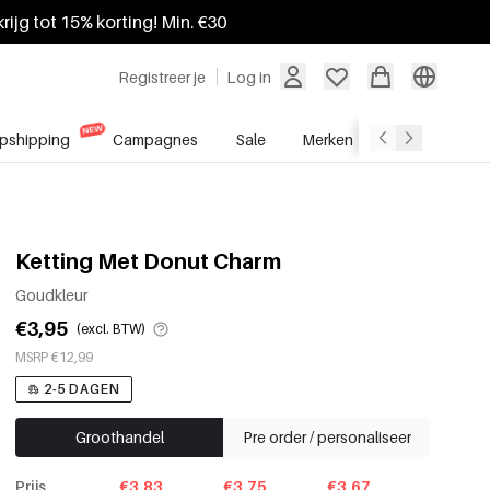
krijg tot 15% korting! Min. €30
Registreer je
Log in
pshipping
Campagnes
Sale
Merken
Groothandel
Ketting Met Donut Charm
Goudkleur
€3,95
(excl. BTW)
MSRP €12,99
2-5 DAGEN
Groothandel
Pre order / personaliseer
Prijs
€3.83
€3.75
€3.67