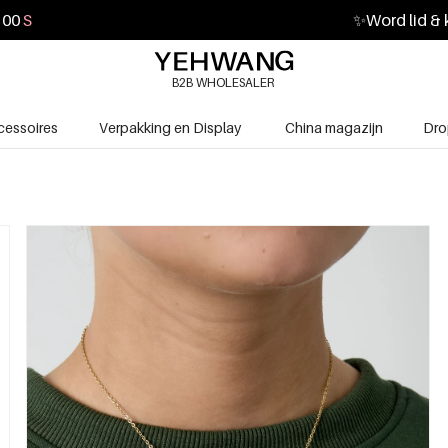
59
S
✨
Word lid & 
B2B WHOLESALER
cessoires
Verpakking en Display
China magazijn
Dro