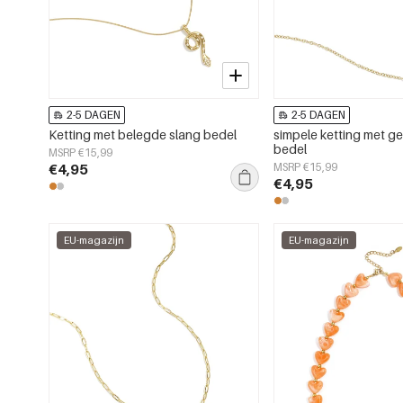
2-5 DAGEN
2-5 DAGEN
Ketting met belegde slang bedel
simpele ketting met 
bedel
MSRP €15,99
€4,95
MSRP €15,99
€4,95
EU-magazijn
EU-magazijn