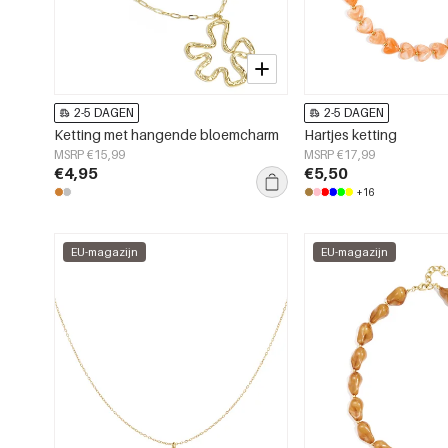
2-5 DAGEN
2-5 DAGEN
Ketting met hangende bloemcharm
Hartjes ketting
MSRP €15,99
MSRP €17,99
€4,95
€5,50
+16
EU-magazijn
EU-magazijn