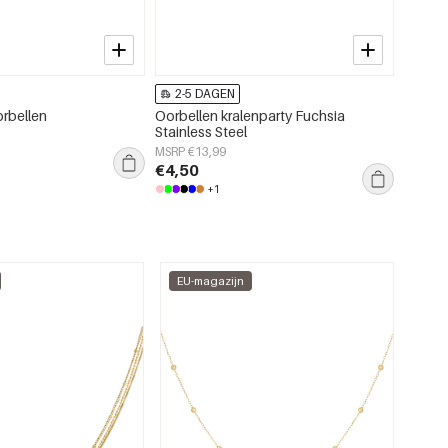
2-5 DAGEN
2-5
rbellen
Oorbellen kralenparty Fuchsia
Bead i
Stainless Steel
MSRP €
MSRP €13,99
€4,50
€4,50
+1
EU-magazijn