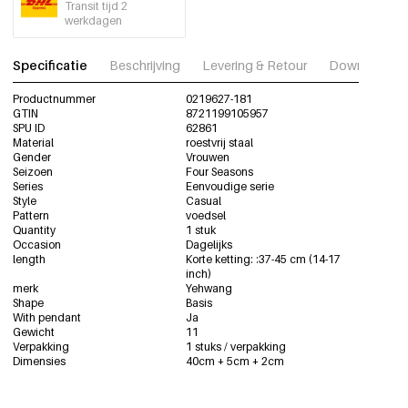
Transit tijd 2
werkdagen
Specificatie
Beschrijving
Levering & Retour
Download fot
Productnummer
0219627-181
GTIN
8721199105957
SPU ID
62861
Material
roestvrij staal
Gender
Vrouwen
Seizoen
Four Seasons
Series
Eenvoudige serie
Style
Casual
Pattern
voedsel
Quantity
1 stuk
Occasion
Dagelijks
length
Korte ketting: :37-45 cm (14-17
inch)
merk
Yehwang
Shape
Basis
With pendant
Ja
Gewicht
11
Verpakking
1 stuks / verpakking
Dimensies
40cm + 5cm + 2cm