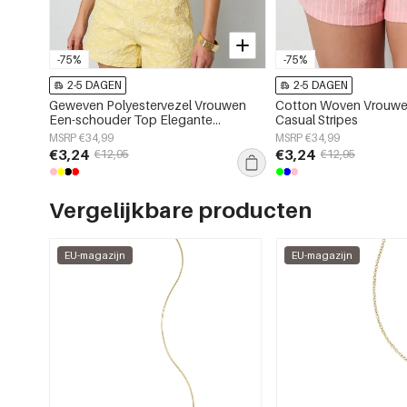
-75%
-75%
2-5 DAGEN
2-5 DAGEN
Geweven Polyestervezel Vrouwen
Cotton Woven Vrouwe
Een-schouder Top Elegante
Casual Stripes
Bloemenprint
MSRP €34,99
MSRP €34,99
€3,24
€3,24
€12,95
€12,95
Vergelijkbare producten
EU-magazijn
EU-magazijn