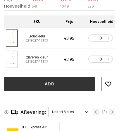
Hoeveelheid
5-9
10-19
≥20
SKU
Prijs
Hoeveelheid
Goudkleur
€3,95
0219627-181
zilveren kleur
€3,95
0219627-111
ADD
Aflevering:
1/1
United States
DHL Express Air