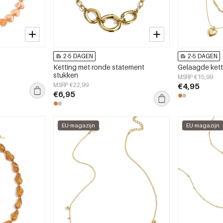
2-5 DAGEN
2-5 DAGEN
Ketting met ronde statement
Gelaagde kett
stukken
MSRP €15,99
MSRP €22,99
€4,95
€6,95
EU-magazijn
EU-magazijn