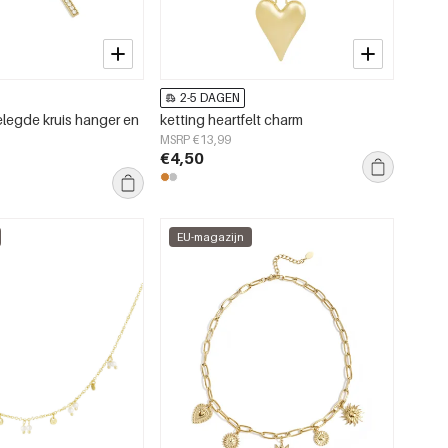
2-5 DAGEN
elegde kruis hanger en
ketting heartfelt charm
MSRP €13,99
€4,50
EU-magazijn