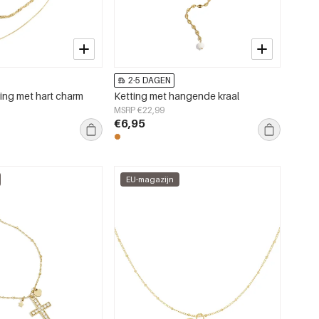
2-5 DAGEN
ing met hart charm
Ketting met hangende kraal
MSRP €22,99
€6,95
EU-magazijn