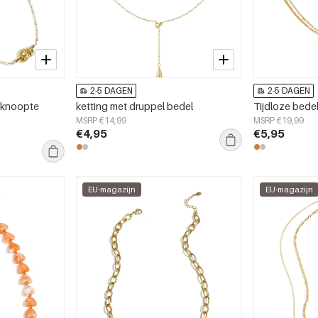
2-5 DAGEN
2-5 DAGEN
geknoopte
ketting met druppel bedel
Tijdloze bede
MSRP €14,99
MSRP €19,99
€4,95
€5,95
EU-magazijn
EU-magazijn