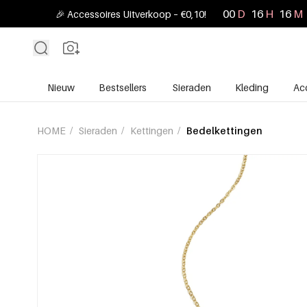
00
D
16
H
15
M
🎉 Accessoires Uitverkoop – €0,10!
Nieuw
Bestsellers
Sieraden
Kleding
Ac
HOME
/
Sieraden
/
Kettingen
/
Bedelkettingen