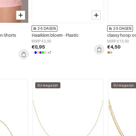
2-5 DAGEN
2-5 DAGEN
n Shorts
Haarklem bloem - Plastic
classy hoop oo
MSRP €3,99
MSRP €13,99
€0,95
€4,50
+7
EU-magazijn
EU-magazijn