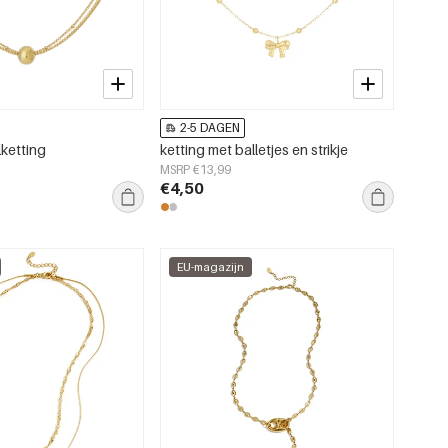
2-5 DAGEN
lketting
ketting met balletjes en strikje
MSRP €13,99
€4,50
EU-magazijn