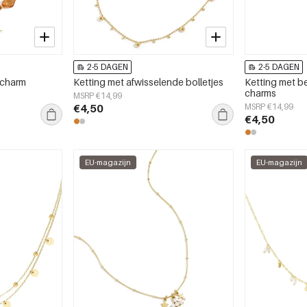
2-5 DAGEN
2-5 DAGEN
 charm
Ketting met afwisselende bolletjes
Ketting met b
charms
MSRP €14,99
€4,50
MSRP €14,99
€4,50
EU-magazijn
EU-magazijn