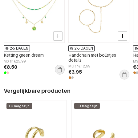
2-5 DAGEN
2-5 DAGEN
Ketting green dream
Handchain met bolletjes
Ha
details
MSRP €25,99
MS
€8,50
MSRP €12,99
€
€3,95
Vergelijkbare producten
EU-magazijn
EU-magazijn