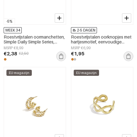
-5%
WEEK 34
2-5 DAGEN
Roestvrijstalen oormanchetten,
Roestvrijstalen oorknopjes met
Simple Daily Simple Series,
hartjesmotief, eenvoudige
damessieraden
dagelijkse sieraden uit de
MSRP €8,99
MSRP €6,99
Simple Series voor dames.
€2,38
€1,95
€2,50
EU-magazijn
EU-magazijn