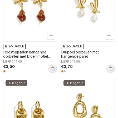
2-5 DAGEN
2-5 DAGEN
Roestvrijstalen hangende
Druppel oorbellen met
oorbellen met bloemmotief,
hangende parel
casual en eenvoudig voor
MSRP €11,99
MSRP €11,99
dagelijks gebruik, dames
€3,50
€3,75
sieraden
EU-magazijn
EU-magazijn