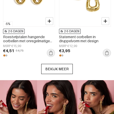
-5%
2-5 DAGEN
2-5 DAGEN
Roestvrijstalen hangende
Statement oorbellen in
oorbellen met onregelmatige
druppelvorm met design
vorm, casual, dagelijks gebruik,
MSRP €15,99
MSRP €12,99
eenvoudige serie, dames
€4,51
€3,95
€4,75
sieraden
BEKIJK MEER