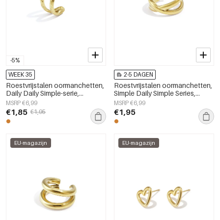
-5%
WEEK 35
2-5 DAGEN
Roestvrijstalen oormanchetten,
Roestvrijstalen oormanchetten,
Daily Daily Simple-serie,
Simple Daily Simple Series,
damessieraden
damessieraden
MSRP €6,99
MSRP €6,99
€1,85
€1,95
€1,95
EU-magazijn
EU-magazijn