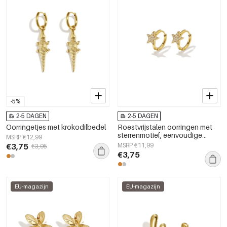
-5%
2-5 DAGEN
2-5 DAGEN
Oorringetjes met krokodilbedel
Roestvrijstalen oorringen met
sterrenmotief, eenvoudige
MSRP €12,99
dagelijkse sieradenserie voor
€3,75
MSRP €11,99
€3,95
dames.
€3,75
EU-magazijn
EU-magazijn