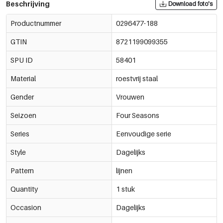
Beschrijving
Download foto's
Productnummer
0296477-188
GTIN
8721199099355
SPU ID
58401
Material
roestvrij staal
Gender
Vrouwen
Seizoen
Four Seasons
Series
Eenvoudige serie
Style
Dagelijks
Pattern
lijnen
Quantity
1 stuk
Occasion
Dagelijks