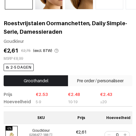
Roestvrijstalen Oormanchetten, Daily Simple-
Serie, Damessieraden
Goudkleur
€2,61
€2,75
(excl. BTW)
MSRP €8,99
2-5 DAGEN
Groothandel
Pre order / personaliseer
Prijs
€2.53
€2.48
€2.43
Hoeveelheid
5-9
10-19
≥20
SKU
Prijs
Hoeveelheid
-5%
Goudkleur
€2,61
0296477-188