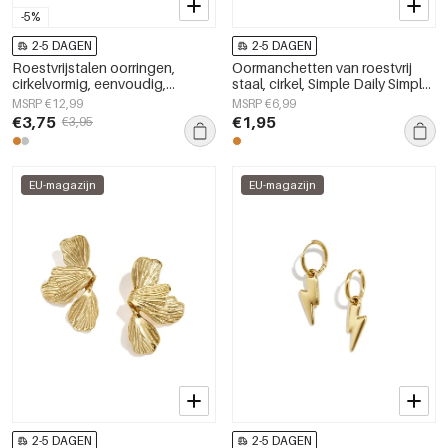
-5%
2-5 DAGEN
2-5 DAGEN
Roestvrijstalen oorringen,
Oormanchetten van roestvrij
cirkelvormig, eenvoudig,
staal, cirkel, Simple Daily Simple
dagelijks gebruik, eenvoudige
Series, damessieraden
MSRP €12,99
MSRP €6,99
serie, damessieraden
€3,75
€1,95
€3,95
EU-magazijn
EU-magazijn
2-5 DAGEN
2-5 DAGEN