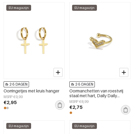
EU-magazijn
EU-magazijn
2-5 DAGEN
2-5 DAGEN
Oorringetjes met kruis hanger
Oormanchetten van roestvrij
staal met hart, Daily Daily
MSRP €9,99
Simple-serie, damessieraden
€2,95
MSRP €8,99
€2,75
EU-magazijn
EU-magazijn