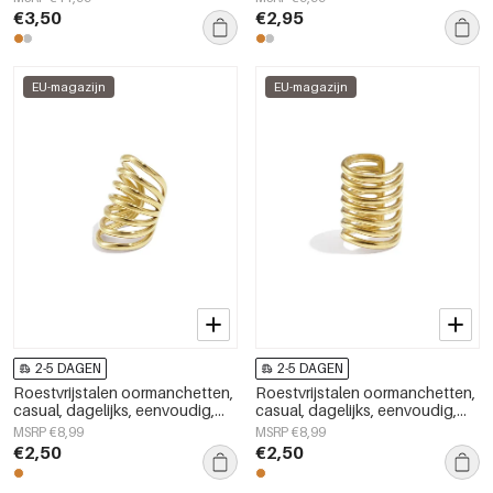
€3,50
€2,95
EU-magazijn
EU-magazijn
2-5 DAGEN
2-5 DAGEN
Roestvrijstalen oormanchetten,
Roestvrijstalen oormanchetten,
casual, dagelijks, eenvoudig,
casual, dagelijks, eenvoudig,
serie, damessieraden
serie, damessieraden
MSRP €8,99
MSRP €8,99
€2,50
€2,50