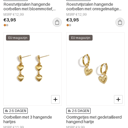
Roestvrijstalen hangende
Roestvrijstalen hangende
oorbellen met bloemmotief,
oorbellen met onregelmatige
eenvoudige dagelijkse sieraden
vorm, eenvoudige, alledaagse
MSRP €12,99
MSRP €12,99
uit de Simple-serie voor dames.
serie, damessieraden
€3,95
€3,95
EU-magazijn
EU-magazijn
2-5 DAGEN
2-5 DAGEN
Oorbellen met 3 hangende
Oorringetjes met gedetailleerd
hartjes
hangend hartje
MSRP €11,99
MSRP €9,99