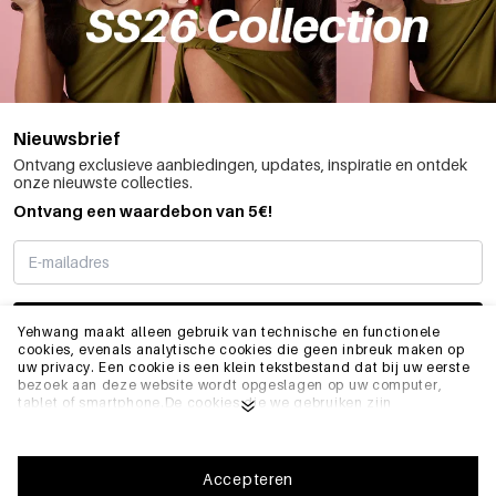
Nieuwsbrief
Ontvang exclusieve aanbiedingen, updates, inspiratie en ontdek
onze nieuwste collecties.
Ontvang een waardebon van 5€!
SCHRIJF ME IN
Yehwang maakt alleen gebruik van technische en functionele
cookies, evenals analytische cookies die geen inbreuk maken op
uw privacy. Een cookie is een klein tekstbestand dat bij uw eerste
bezoek aan deze website wordt opgeslagen op uw computer,
INFO
tablet of smartphone.De cookies die we gebruiken zijn
noodzakelijk voor het technisch functioneren van de website en
voor uw gebruiksgemak. Ze zorgen ervoor dat de website goed
functioneert en bijvoorbeeld uw voorkeursinstellingen onthoudt.
ALGEMEEN
Ze stellen ons ook in staat om onze website te optimaliseren.Om
Accepteren
ervoor te zorgen dat u een goede browse- en winkelervaring heeft