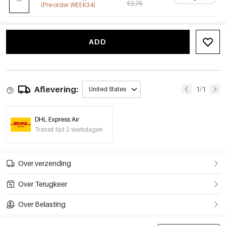
€2,75
(Pre-order WEEK34)
ADD
Aflevering:
1/1
United States
DHL Express Air
Transit tijd 2 werkdagen
Over verzending
Over Terugkeer
Over Belasting