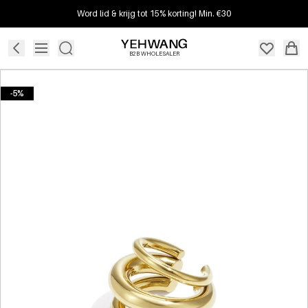
Word lid & krijg tot 15% korting! Min. €30
B2B WHOLESALER
-5%