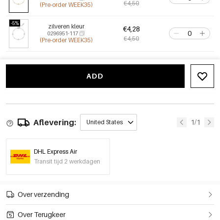
€4,50
(Pre-order WEEK35)
-5%
zilveren kleur
€4,28
0296951-117
€4,50
(Pre-order WEEK35)
ADD
Aflevering:
1/1
United States
DHL Express Air
Transit tijd 2 werkdagen
Over verzending
Over Terugkeer