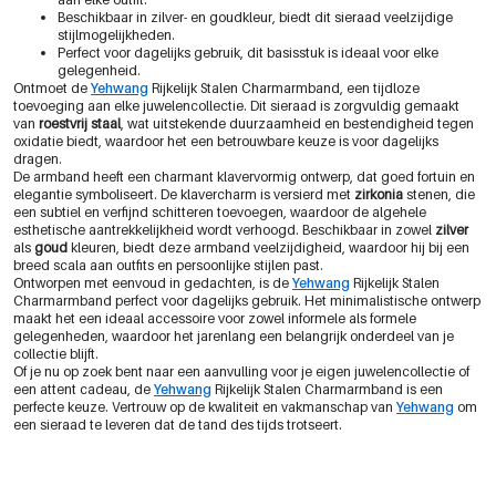
Beschikbaar in zilver- en goudkleur, biedt dit sieraad veelzijdige
stijlmogelijkheden.
Perfect voor dagelijks gebruik, dit basisstuk is ideaal voor elke
gelegenheid.
Ontmoet de
Yehwang
Rijkelijk Stalen Charmarmband, een tijdloze
toevoeging aan elke juwelencollectie. Dit sieraad is zorgvuldig gemaakt
van
roestvrij staal
, wat uitstekende duurzaamheid en bestendigheid tegen
oxidatie biedt, waardoor het een betrouwbare keuze is voor dagelijks
dragen.
De armband heeft een charmant klavervormig ontwerp, dat goed fortuin en
elegantie symboliseert. De klavercharm is versierd met
zirkonia
stenen, die
een subtiel en verfijnd schitteren toevoegen, waardoor de algehele
esthetische aantrekkelijkheid wordt verhoogd. Beschikbaar in zowel
zilver
als
goud
kleuren, biedt deze armband veelzijdigheid, waardoor hij bij een
breed scala aan outfits en persoonlijke stijlen past.
Ontworpen met eenvoud in gedachten, is de
Yehwang
Rijkelijk Stalen
Charmarmband perfect voor dagelijks gebruik. Het minimalistische ontwerp
maakt het een ideaal accessoire voor zowel informele als formele
gelegenheden, waardoor het jarenlang een belangrijk onderdeel van je
collectie blijft.
Of je nu op zoek bent naar een aanvulling voor je eigen juwelencollectie of
een attent cadeau, de
Yehwang
Rijkelijk Stalen Charmarmband is een
perfecte keuze. Vertrouw op de kwaliteit en vakmanschap van
Yehwang
om
een sieraad te leveren dat de tand des tijds trotseert.