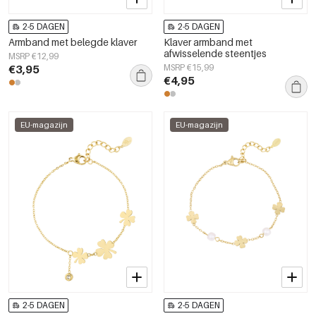
2-5 DAGEN
2-5 DAGEN
Armband met belegde klaver
Klaver armband met
afwisselende steentjes
MSRP €12,99
€3,95
MSRP €15,99
€4,95
EU-magazijn
EU-magazijn
2-5 DAGEN
2-5 DAGEN