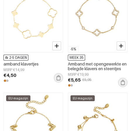
-5%
2-5 DAGEN
WEEK 35
armband klavertjes
Armband met opengewerkte en
belegde klavers en steentjes
MSRP €14,99
€4,50
MSRP €19,99
€5,65
€5,95
EU-magazijn
EU-magazijn