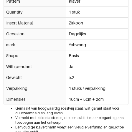
Pattern
Klaver
Quantity
1 stuk
Insert Material
Zirkoon
Occasion
Dagelijks
merk
Yehwang
Shape
Basis
With pendant
Ja
Gewicht
5.2
Verpakking
1 stuks / verpakking
Dimensies
16cm + 5cm + 2cm
Gemaakt van hoogwaardig roestvrij staal, wat garant staat voor
duurzaamheid en lang leven.
Vermeld met zirkonia stenen, die een subtiel maar elegante glans
toevoegen aan het ontwerp.
Eenvoudige klavercharm voegt een vleugje verfijning en geluk toe
aan elke outfit.