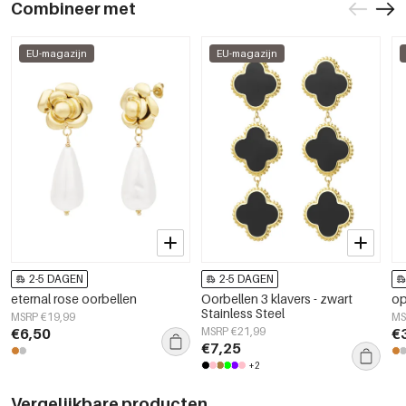
Combineer met
EU-magazijn
EU-magazijn
2-5 DAGEN
2-5 DAGEN
eternal rose oorbellen
Oorbellen 3 klavers - zwart
op
Stainless Steel
MSRP €19,99
MS
€6,50
MSRP €21,99
€
€7,25
+2
Vergelijkbare producten