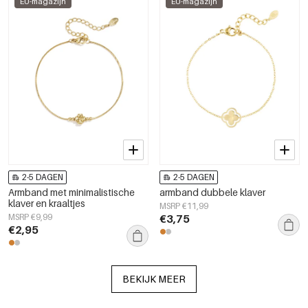
EU-magazijn
EU-magazijn
2-5 DAGEN
2-5 DAGEN
Armband met minimalistische
armband dubbele klaver
klaver en kraaltjes
MSRP €11,99
MSRP €9,99
€3,75
€2,95
BEKIJK MEER