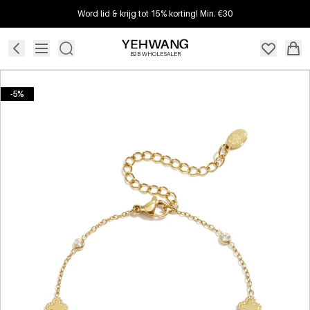
Word lid & krijg tot 15% korting! Min. €30
B2B WHOLESALER
-5%