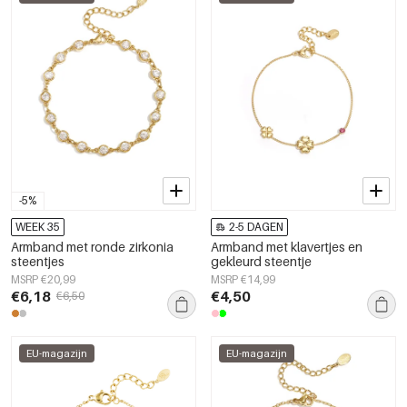
-5%
WEEK 35
2-5 DAGEN
Armband met ronde zirkonia
Armband met klavertjes en
steentjes
gekleurd steentje
MSRP €20,99
MSRP €14,99
€6,18
€4,50
€6,50
EU-magazijn
EU-magazijn