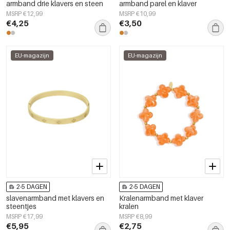
armband drie klavers en steen
armband parel en klaver
MSRP €12,99
MSRP €10,99
€4,25
€3,50
EU-magazijn
EU-magazijn
2-5 DAGEN
2-5 DAGEN
slavenarmband met klavers en
Kralenarmband met klaver
steentjes
kralen
MSRP €17,99
MSRP €8,99
€5,95
€2,75