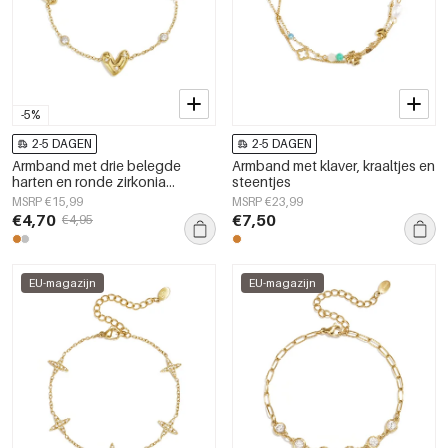
-5%
2-5 DAGEN
2-5 DAGEN
Armband met drie belegde
Armband met klaver, kraaltjes en
harten en ronde zirkonia
steentjes
steentjes
MSRP €15,99
MSRP €23,99
€4,70
€7,50
€4,95
EU-magazijn
EU-magazijn