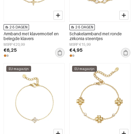
2-5 DAGEN
2-5 DAGEN
Armband met klavermotief en
Schakelarmband met ronde
belegde klavers
zirkonia steentjes
MSRP €20,99
MSRP €15,99
€6,25
€4,95
EU-magazijn
EU-magazijn