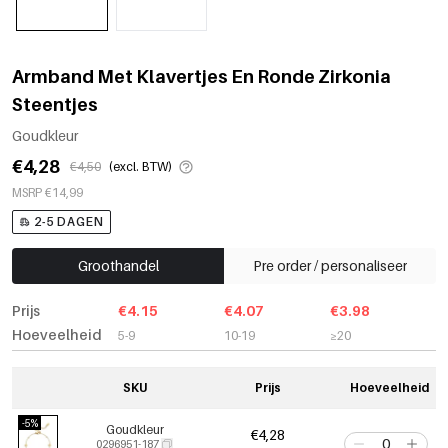
Armband Met Klavertjes En Ronde Zirkonia
Steentjes
Goudkleur
€4,28
€4,50
(excl. BTW)
MSRP €14,99
2-5 DAGEN
Groothandel
Pre order / personaliseer
Prijs
€4.15
€4.07
€3.98
Hoeveelheid
5-9
10-19
≥20
SKU
Prijs
Hoeveelheid
-5%
Goudkleur
€4,28
0296951-187