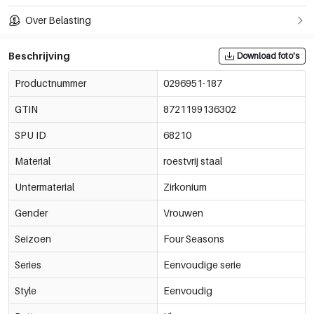
Over Belasting
Beschrijving
Download foto's
Productnummer
0296951-187
GTIN
8721199136302
SPU ID
68210
Material
roestvrij staal
Untermaterial
Zirkonium
Gender
Vrouwen
Seizoen
Four Seasons
Series
Eenvoudige serie
Style
Eenvoudig