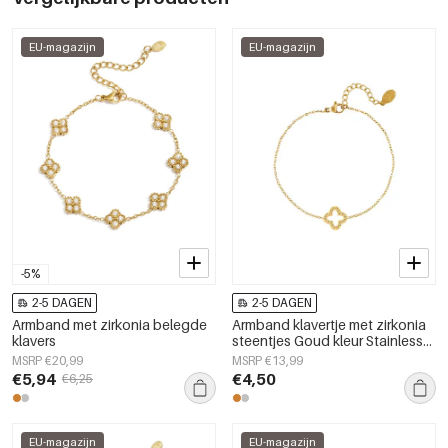
EU-magazijn
EU-magazijn
-5%
2-5 DAGEN
2-5 DAGEN
Armband met zirkonia belegde
Armband klavertje met zirkonia
klavers
steentjes Goud kleur Stainless
Steel
MSRP €20,99
MSRP €13,99
€5,94
€4,50
€6,25
EU-magazijn
EU-magazijn