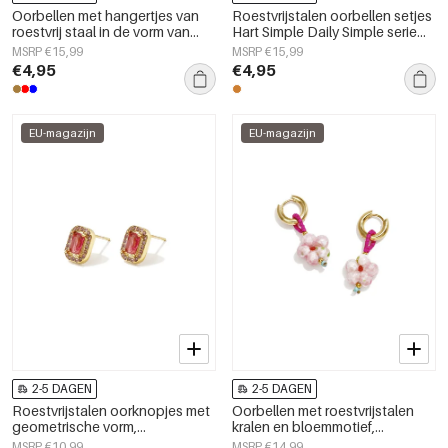
Oorbellen met hangertjes van
Roestvrijstalen oorbellen setjes
roestvrij staal in de vorm van
Hart Simple Daily Simple serie
een bloem uit de Daily Simple-
Dames sieraden
MSRP €15,99
MSRP €15,99
serie voor dames.
€4,95
€4,95
EU-magazijn
EU-magazijn
2-5 DAGEN
2-5 DAGEN
Roestvrijstalen oorknopjes met
Oorbellen met roestvrijstalen
geometrische vorm,
kralen en bloemmotief,
eenvoudige, alledaagse serie,
schattige en eenvoudige serie,
MSRP €10,99
MSRP €14,99