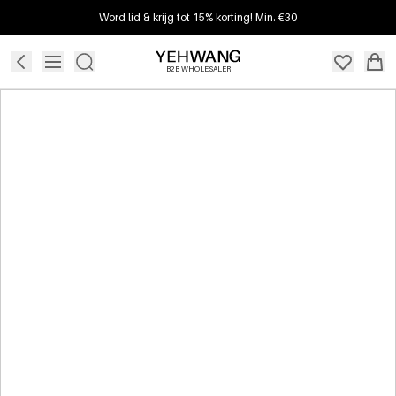
Word lid & krijg tot 15% korting! Min. €30
B2B WHOLESALER