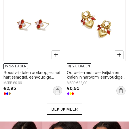
2-5 DAGEN
2-5 DAGEN
Roestvrijstalen oorknopjes met
Oorbellen met roestvrijstalen
hartjesmotief, eenvoudige
kralen in hartvorm, eenvoudige
dagelijkse sieraden uit de
dagelijkse serie voor dames.
MSRP €9,99
MSRP €22,99
Simple Series voor dames.
€2,95
€6,95
BEKIJK MEER