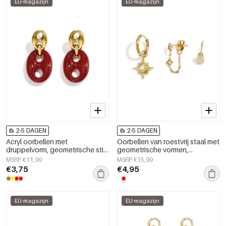
EU-magazijn
EU-magazijn
2-5 DAGEN
2-5 DAGEN
Acryl oorbellen met
Oorbellen van roestvrij staal met
druppelvorm, geometrische stijl,
geometrische vormen,
casual, alledaags, eenvoudige
eenvoudige en alledaagse
MSRP €11,99
MSRP €15,99
serie, dames sieraden
serie, damessieraden
€3,75
€4,95
EU-magazijn
EU-magazijn