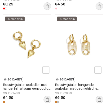
damessieraden
damessieraden.
€3,25
€4,50
EU-magazijn
EU-magazijn
2-5 DAGEN
2-5 DAGEN
Roestvrijstalen oorbellen met
Roestvrijstalen hangende
hanger in hartvorm, eenvoudige
oorbellen met geometrische
dagelijkse serie, damessieraden
vorm, eenvoudige, alledaagse
MSRP €14,99
MSRP €20,99
serie, damessieraden
€4,50
€6,50