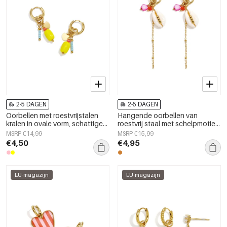
2-5 DAGEN
2-5 DAGEN
Oorbellen met roestvrijstalen
Hangende oorbellen van
kralen in ovale vorm, schattige
roestvrij staal met schelpmotief,
en eenvoudige serie voor
Simple Simple serie, dames
MSRP €14,99
MSRP €15,99
dagelijks gebruik,
sieraden
€4,50
€4,95
damessieraden
EU-magazijn
EU-magazijn