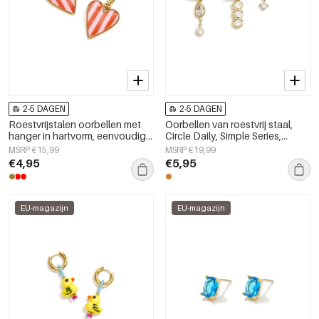
2-5 DAGEN
2-5 DAGEN
Roestvrijstalen oorbellen met
Oorbellen van roestvrij staal,
hanger in hartvorm, eenvoudige
Circle Daily, Simple Series,
dagelijkse serie, damessieraden
damessieraden.
MSRP €15,99
MSRP €19,99
€4,95
€5,95
EU-magazijn
EU-magazijn