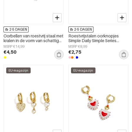
2-5 DAGEN
2-5 DAGEN
Oorbellen van roestvrij staal met
Roestvrijstalen oorknopjes
kralen in de vorm van schattige
Simple Daily Simple Series
dieren, uit de Daily Simple-serie
Damessieraden
MSRP €14,99
MSRP €8,99
voor dames.
€4,50
€2,75
EU-magazijn
EU-magazijn