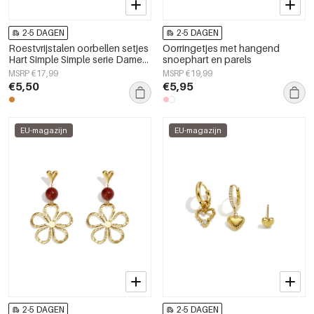
2-5 DAGEN
2-5 DAGEN
Roestvrijstalen oorbellen setjes
Oorringetjes met hangend
Hart Simple Simple serie Dames
snoephart en parels
sieraden
MSRP €17,99
MSRP €19,99
€5,50
€5,95
EU-magazijn
EU-magazijn
2-5 DAGEN
2-5 DAGEN