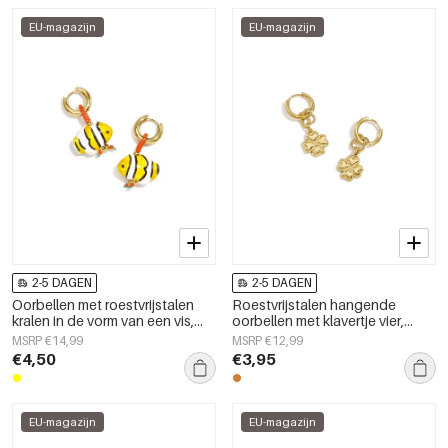
EU-magazijn
EU-magazijn
2-5 DAGEN
2-5 DAGEN
Oorbellen met roestvrijstalen
Roestvrijstalen hangende
kralen in de vorm van een vis,
oorbellen met klavertje vier,
schattige en eenvoudige serie
eenvoudige dagelijkse sieraden
MSRP €14,99
MSRP €12,99
voor dagelijks gebruik,
uit de Simple-serie voor dames.
€4,50
€3,95
damessieraden
EU-magazijn
EU-magazijn