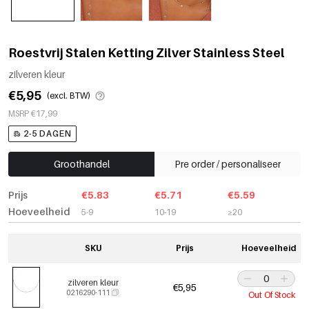
Roestvrij Stalen Ketting Zilver Stainless Steel
zilveren kleur
€5,95
(excl. BTW)
MSRP €17,99
2-5 DAGEN
Groothandel
Pre order / personaliseer
Prijs
€5.83
€5.71
€5.59
Hoeveelheid
5-9
10-19
≥20
SKU
Prijs
Hoeveelheid
zilveren kleur
€5,95
0216290-111
Out Of Stock