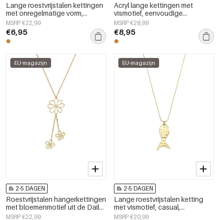
Lange roestvrijstalen kettingen
Acryl lange kettingen met
met onregelmatige vorm,
vismotief, eenvoudige
eenvoudige, alledaagse serie,
dagelijkse sieraden uit de
MSRP €22,99
MSRP €28,99
damessieraden
Simple Series voor dames.
€6,95
€8,95
EU-magazijn
EU-magazijn
2-5 DAGEN
2-5 DAGEN
Roestvrijstalen hangerkettingen
Lange roestvrijstalen ketting
met bloemenmotief uit de Daily
met vismotief, casual,
Simple-serie voor dames.
alledaagse, eenvoudige serie
MSRP €22,99
MSRP €20,99