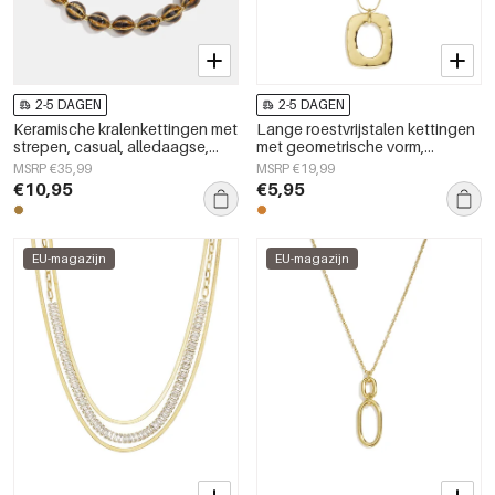
2-5 DAGEN
2-5 DAGEN
Keramische kralenkettingen met
Lange roestvrijstalen kettingen
strepen, casual, alledaagse,
met geometrische vorm,
eenvoudige serie,
eenvoudige, alledaagse serie,
MSRP €35,99
MSRP €19,99
damessieraden
dames sieraden
€10,95
€5,95
EU-magazijn
EU-magazijn