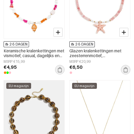
2-5 DAGEN
2-5 DAGEN
Keramische kralenkettingen met
Glazen kralenkettingen met
vismotief, casual, dagelijks en
zeesterrenmotief,
romantisch, damessieraden
vakantie-/strandthema,
MSRP €15,99
MSRP €20,99
romantische serie voor dames.
€4,95
€6,50
EU-magazijn
EU-magazijn