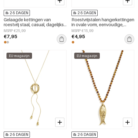
2-5 DAGEN
2-5 DAGEN
Gelaagde kettingen van
Roestvrijstalen hangerkettingen
roestvrij staal, casual, dagelijks
in ovale vorm, eenvoudige,
gebruik, eenvoudige serie,
alledaagse serie,
MSRP €25,99
MSRP €15,99
damessieraden
damessieraden
€7,95
€4,95
EU-magazijn
EU-magazijn
2-5 DAGEN
2-5 DAGEN