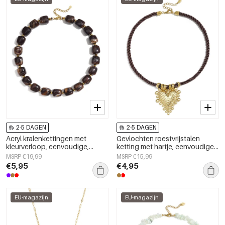
2-5 DAGEN
2-5 DAGEN
Acryl kralenkettingen met
Gevlochten roestvrijstalen
kleurverloop, eenvoudige,
ketting met hartje, eenvoudige
alledaagse serie, dames
dagelijkse serie, dames
MSRP €19,99
MSRP €15,99
sieraden
sieraden
€5,95
€4,95
EU-magazijn
EU-magazijn