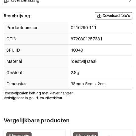
Over Belasting
Beschrijving
Download foto's
Productnummer
0216290-111
GTIN
8720301257331
SPU ID
10340
Material
roestvrij staal
Gewicht
2.8g
Dimensies
38cm x 5cm x 2cm
Roestvrijstalen ketting met klaver hanger.
Verkrijgbaar in goud- en zilverkleur.
Vergelijkbare producten
EU-magazijn
EU-magazijn