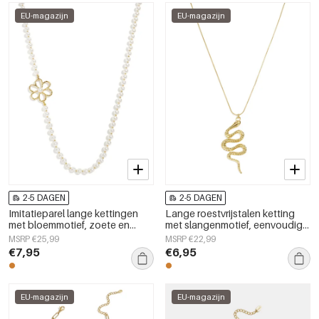
EU-magazijn
EU-magazijn
2-5 DAGEN
2-5 DAGEN
Imitatieparel lange kettingen
Lange roestvrijstalen ketting
met bloemmotief, zoete en
met slangenmotief, eenvoudige
eenvoudige dagelijkse serie,
dagelijkse sieradenserie voor
MSRP €25,99
MSRP €22,99
dames sieraden
dames.
€7,95
€6,95
EU-magazijn
EU-magazijn