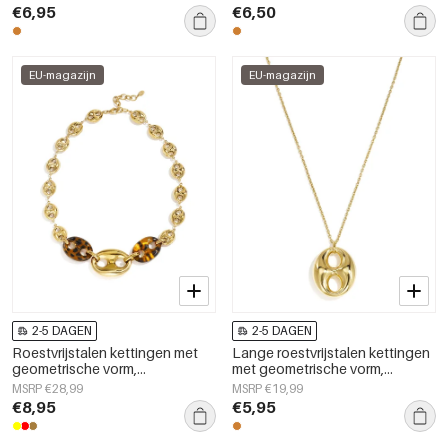
damessieraden
€6,95
€6,50
EU-magazijn
EU-magazijn
2-5 DAGEN
2-5 DAGEN
Roestvrijstalen kettingen met
Lange roestvrijstalen kettingen
geometrische vorm,
met geometrische vorm,
eenvoudige, alledaagse serie,
eenvoudige, alledaagse serie,
MSRP €28,99
MSRP €19,99
dames sieraden
dames sieraden
€8,95
€5,95