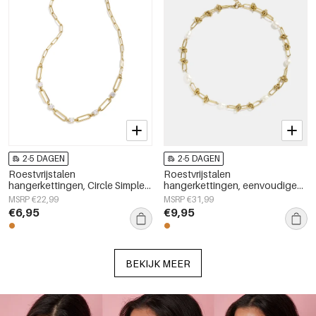
2-5 DAGEN
2-5 DAGEN
Roestvrijstalen
Roestvrijstalen
hangerkettingen, Circle Simple
hangerkettingen, eenvoudige
Daily Simple serie,
ketting, dagelijkse sieraden uit
MSRP €22,99
MSRP €31,99
damessieraden
de Simple Series voor dames.
€6,95
€9,95
BEKIJK MEER