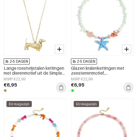
2-5 DAGEN
2-5 DAGEN
Lange roestvrijstalen kettingen
Glazen kralenkettingen met
met dierenmotief uit de Simple
zeesterrenmotief,
Daily Simple-serie voor dames.
vakantie-/strandthema,
MSRP €22,99
MSRP €22,99
romantische serie voor dames.
€6,95
€6,95
EU-magazijn
EU-magazijn