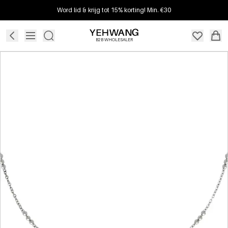
Word lid & krijg tot 15% korting! Min. €30
B2B WHOLESALER