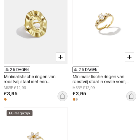
2-5 DAGEN
2-5 DAGEN
Minimalistische ringen van
Minimalistische ringen van
roestvrij staal met een
roestvrij staal in ovale vorm,
onregelmatige vorm,
eenvoudige dagelijkse sieraden
MSRP €12,99
MSRP €12,99
eenvoudige, alledaagse serie,
uit de Simple Series voor dames.
€3,95
€3,95
damessieraden
EU-magazijn