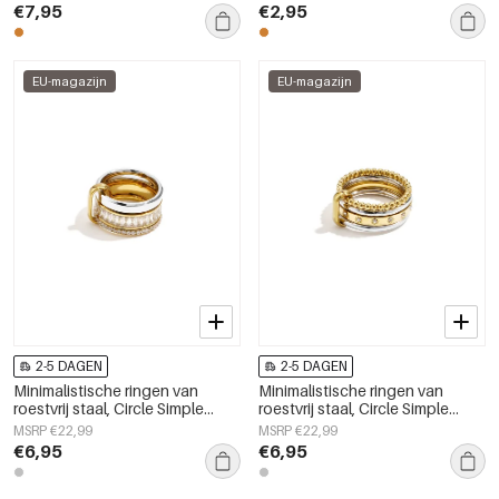
damessieraden.
€7,95
€2,95
EU-magazijn
EU-magazijn
2-5 DAGEN
2-5 DAGEN
Minimalistische ringen van
Minimalistische ringen van
roestvrij staal, Circle Simple
roestvrij staal, Circle Simple
Daily Simple-serie,
Daily Simple-serie,
MSRP €22,99
MSRP €22,99
damessieraden.
damessieraden.
€6,95
€6,95