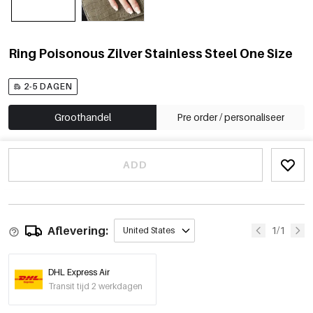
Ring Poisonous Zilver Stainless Steel One Size
2-5 DAGEN
Groothandel
Pre order / personaliseer
ADD
Aflevering:
1/1
United States
DHL Express Air
Transit tijd 2 werkdagen