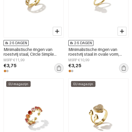
2-5 DAGEN
2-5 DAGEN
Minimalistische ringen van
Minimalistische ringen van
roestvrij staal, Circle Simple
roestvrij staal in ovale vorm,
Daily Simple-serie,
eenvoudige dagelijkse sieraden
MSRP €11,99
MSRP €10,99
damessieraden.
uit de Simple Series voor dames.
€3,75
€3,25
EU-magazijn
EU-magazijn