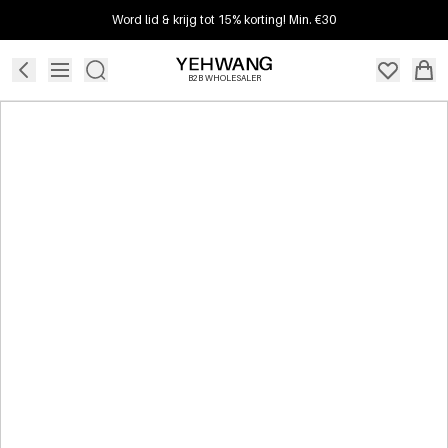
Word lid & krijg tot 15% korting! Min. €30
B2B WHOLESALER