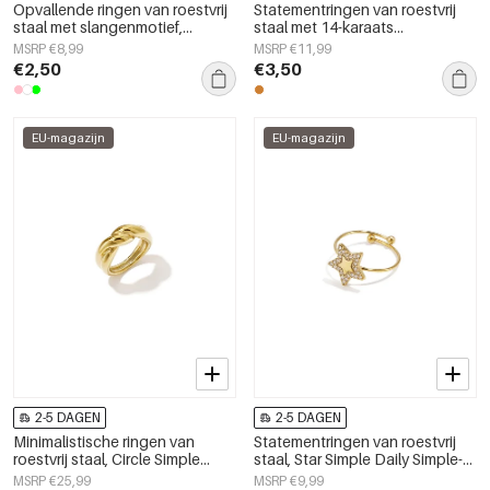
Opvallende ringen van roestvrij
Statementringen van roestvrij
staal met slangenmotief,
staal met 14-karaats
klassieke collectie voor feestjes
goudlaagje, hartvormig,
MSRP €8,99
MSRP €11,99
en bijeenkomsten, luxe
eenvoudig, dagelijks gebruik,
€2,50
€3,50
damessieraden.
Simple Series, damessieraden
EU-magazijn
EU-magazijn
2-5 DAGEN
2-5 DAGEN
Minimalistische ringen van
Statementringen van roestvrij
roestvrij staal, Circle Simple
staal, Star Simple Daily Simple-
Daily Simple-serie,
serie, damessieraden
MSRP €25,99
MSRP €9,99