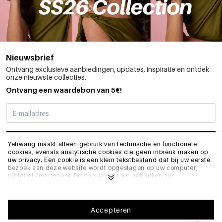
Nieuwsbrief
Ontvang exclusieve aanbiedingen, updates, inspiratie en ontdek
onze nieuwste collecties.
Ontvang een waardebon van 5€!
SCHRIJF ME IN
Yehwang maakt alleen gebruik van technische en functionele
cookies, evenals analytische cookies die geen inbreuk maken op
uw privacy. Een cookie is een klein tekstbestand dat bij uw eerste
bezoek aan deze website wordt opgeslagen op uw computer,
INFO
tablet of smartphone.De cookies die we gebruiken zijn
noodzakelijk voor het technisch functioneren van de website en
voor uw gebruiksgemak. Ze zorgen ervoor dat de website goed
functioneert en bijvoorbeeld uw voorkeursinstellingen onthoudt.
ALGEMEEN
Ze stellen ons ook in staat om onze website te optimaliseren.Om
Accepteren
ervoor te zorgen dat u een goede browse- en winkelervaring heeft