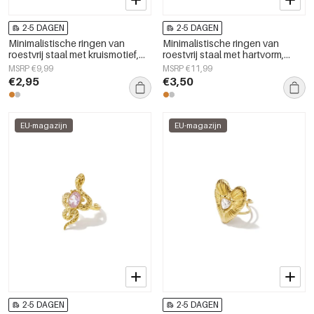
2-5 DAGEN
2-5 DAGEN
Minimalistische ringen van
Minimalistische ringen van
roestvrij staal met kruismotief,
roestvrij staal met hartvorm,
eenvoudige dagelijkse sieraden
eenvoudige dagelijkse serie
MSRP €9,99
MSRP €11,99
uit de Simple Series voor dames.
voor dames.
€2,95
€3,50
EU-magazijn
EU-magazijn
2-5 DAGEN
2-5 DAGEN