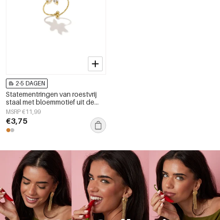
2-5 DAGEN
Statementringen van roestvrij
staal met bloemmotief uit de
Simple Simple-serie voor dames.
MSRP €11,99
€3,75