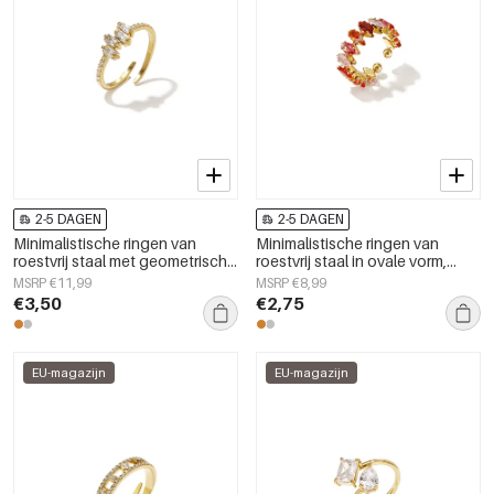
2-5 DAGEN
2-5 DAGEN
Minimalistische ringen van
Minimalistische ringen van
roestvrij staal met geometrische
roestvrij staal in ovale vorm,
vormen, eenvoudige,
casual en eenvoudig voor
MSRP €11,99
MSRP €8,99
alledaagse serie voor dames.
dagelijks gebruik, dames
€3,50
€2,75
sieraden
EU-magazijn
EU-magazijn