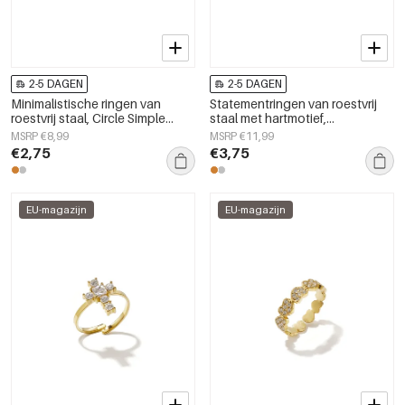
2-5 DAGEN
2-5 DAGEN
Minimalistische ringen van
Statementringen van roestvrij
roestvrij staal, Circle Simple
staal met hartmotief,
Daily Simple-serie,
eenvoudige en alledaagse
MSRP €8,99
MSRP €11,99
damessieraden
serie, dames sieraden
€2,75
€3,75
EU-magazijn
EU-magazijn