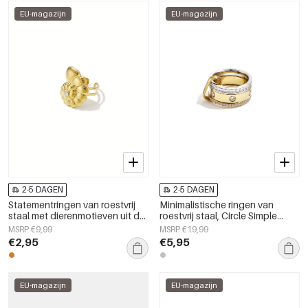
EU-magazijn
EU-magazijn
2-5 DAGEN
2-5 DAGEN
Statementringen van roestvrij
Minimalistische ringen van
staal met dierenmotieven uit de
roestvrij staal, Circle Simple
Simple Daily serie voor dames.
Daily Simple-serie,
MSRP €9,99
MSRP €19,99
damessieraden.
€2,95
€5,95
EU-magazijn
EU-magazijn