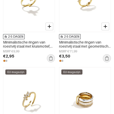
2-5 DAGEN
2-5 DAGEN
Minimalistische ringen van
Minimalistische ringen van
roestvrij staal met kruismotief,
roestvrij staal met geometrische
eenvoudige dagelijkse sieraden
vormen, eenvoudige,
MSRP €9,99
MSRP €11,99
uit de Simple Series voor dames.
alledaagse serie voor dames.
€2,95
€3,50
EU-magazijn
EU-magazijn