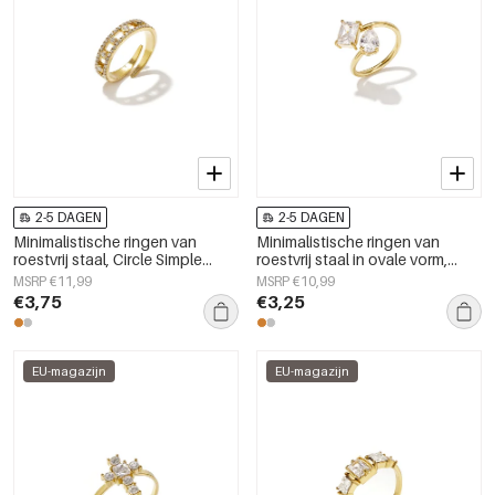
2-5 DAGEN
2-5 DAGEN
Minimalistische ringen van
Minimalistische ringen van
roestvrij staal, Circle Simple
roestvrij staal in ovale vorm,
Daily Simple-serie,
eenvoudige dagelijkse sieraden
MSRP €11,99
MSRP €10,99
damessieraden.
uit de Simple Series voor dames.
€3,75
€3,25
EU-magazijn
EU-magazijn