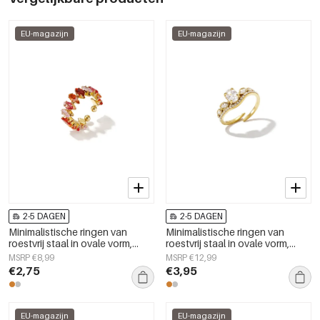
EU-magazijn
EU-magazijn
2-5 DAGEN
2-5 DAGEN
Minimalistische ringen van
Minimalistische ringen van
roestvrij staal in ovale vorm,
roestvrij staal in ovale vorm,
casual en eenvoudig voor
eenvoudige dagelijkse sieraden
MSRP €8,99
MSRP €12,99
dagelijks gebruik, dames
uit de Simple Series voor dames.
€2,75
€3,95
sieraden
EU-magazijn
EU-magazijn