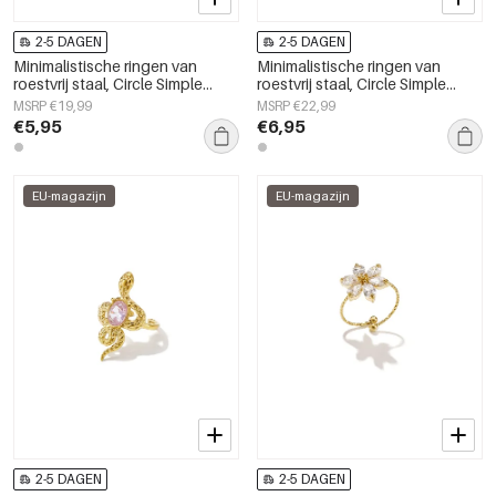
2-5 DAGEN
2-5 DAGEN
Minimalistische ringen van
Minimalistische ringen van
roestvrij staal, Circle Simple
roestvrij staal, Circle Simple
Daily Simple-serie,
Daily Simple-serie,
MSRP €19,99
MSRP €22,99
damessieraden.
damessieraden.
€5,95
€6,95
EU-magazijn
EU-magazijn
2-5 DAGEN
2-5 DAGEN