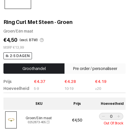
Ring Curl Met Steen - Groen
Groen/Eén maat
€4,50
(excl. BTW)
MSRP €13,99
2-5 DAGEN
Groothandel
Pre order / personaliseer
Prijs
€4.37
€4.28
€4.19
Hoeveelheid
5-9
10-19
≥20
SKU
Prijs
Hoeveelheid
Groen/Eén maat
€4,50
0252873-405
Out Of Stock