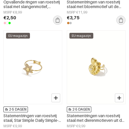
Opvallende ringen van roestvrij
Statementringen van roestvrij
staal met slangenmotief,
staal met bloemmotief uit de
klassieke collectie voor feestjes
Simple Simple-serie voor dames.
MSRP €8,99
MSRP €11,99
en bijeenkomsten, luxe
€2,50
€3,75
damessieraden.
EU-magazijn
EU-magazijn
2-5 DAGEN
2-5 DAGEN
Statementringen van roestvrij
Statementringen van roestvrij
staal, Star Simple Daily Simple-
staal met dierenmotieven uit de
serie, damessieraden
Simple Daily serie voor dames.
MSRP €9,99
MSRP €9,99