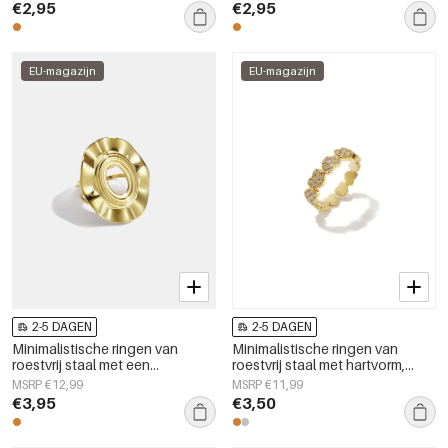
€2,95
€2,95
EU-magazijn
EU-magazijn
2-5 DAGEN
2-5 DAGEN
Minimalistische ringen van
Minimalistische ringen van
roestvrij staal met een
roestvrij staal met hartvorm,
onregelmatige vorm,
eenvoudige dagelijkse serie
MSRP €12,99
MSRP €11,99
eenvoudige, alledaagse serie,
voor dames.
€3,95
€3,50
damessieraden