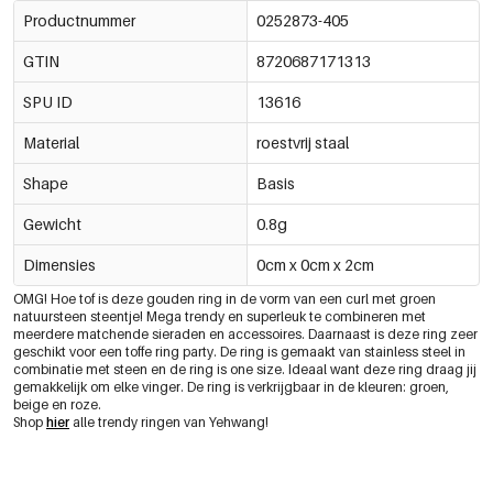
Productnummer
0252873-405
GTIN
8720687171313
SPU ID
13616
Material
roestvrij staal
Shape
Basis
Gewicht
0.8g
Dimensies
0cm x 0cm x 2cm
OMG! Hoe tof is deze gouden ring in de vorm van een curl met groen
natuursteen steentje! Mega trendy en superleuk te combineren met
meerdere matchende sieraden en accessoires. Daarnaast is deze ring zeer
geschikt voor een toffe ring party. De ring is gemaakt van stainless steel in
combinatie met steen en de ring is one size. Ideaal want deze ring draag jij
gemakkelijk om elke vinger. De ring is verkrijgbaar in de kleuren: groen,
beige en roze.
Shop
hier
alle trendy ringen van Yehwang!