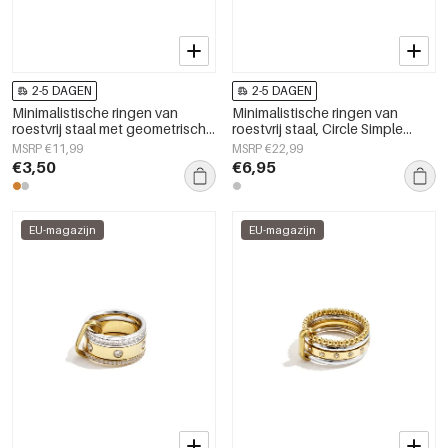
2-5 DAGEN
2-5 DAGEN
Minimalistische ringen van
Minimalistische ringen van
roestvrij staal met geometrische
roestvrij staal, Circle Simple
vormen, eenvoudige,
Daily Simple-serie,
MSRP €11,99
MSRP €22,99
alledaagse serie voor dames.
damessieraden.
€3,50
€6,95
EU-magazijn
EU-magazijn