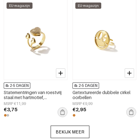
EU-magazijn
EU-magazijn
2-5 DAGEN
2-5 DAGEN
Statementringen van roestvrij
Getextureerde dubbele cirkel
staal met hartmotief,
oorbellen
eenvoudige en alledaagse
MSRP €11,99
MSRP €9,99
serie, dames sieraden
€3,75
€2,95
BEKIJK MEER