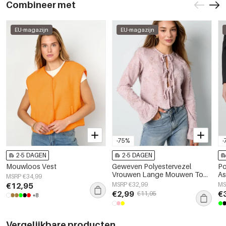
Combineer met
EU-magazijn
EU-magazijn
-75%
-
2-5 DAGEN
2-5 DAGEN
Mouwloos Vest
Geweven Polyestervezel
Po
Vrouwen Lange Mouwen Tops
As
MSRP €34,99
Elegant Solide Kleur
Pr
€12,95
MSRP €32,99
MS
Lente/Zomer
€2,99
€
€11,95
+8
Vergelijkbare producten