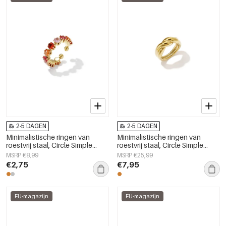
2-5 DAGEN
2-5 DAGEN
Minimalistische ringen van
Minimalistische ringen van
roestvrij staal, Circle Simple
roestvrij staal, Circle Simple
Daily Simple-serie,
Daily Simple-serie,
MSRP €8,99
MSRP €25,99
damessieraden
damessieraden.
€2,75
€7,95
EU-magazijn
EU-magazijn