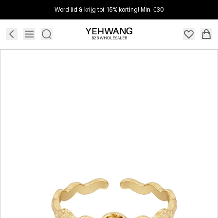
Word lid & krijg tot 15% korting! Min. €30
B2B WHOLESALER