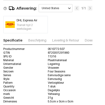
Aflevering:
1/1
United States
DHL Express Air
Transit tijd 2
werkdagen
Specificatie
Beschrijving
Levering & Retour
Download fot
Productnummer
0510772-507
GTIN
8720301291960
SPU ID
11316
Material
Plaatmateriaal
Untermaterial
Legering
Gender
Vrouwen
Seizoen
Four Seasons
Series
Eenvoudige serie
Style
Eenvoudig
Pattern
Verloopkleur
Quantity
1 stuk
Occasion
Dagelijks
merk
Yehwang
Gewicht
31g
Dimensies
5.5cm x 0cm x 0cm