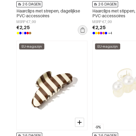
2-5 DAGEN
2-5 DAGEN
Haarclips met strepen, dagelijkse
Haarclips met stippen,
PVC-accessoires
PVC-accessoires
MSRP €7,99
MSRP €7,99
€2,25
€2,25
+4
EU-magazijn
EU-magazijn
-9%
2-5 DAGEN
2-5 DAGEN