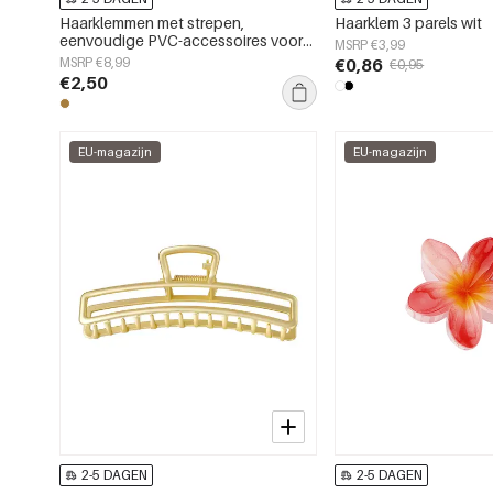
Haarklemmen met strepen,
Haarklem 3 parels wit
eenvoudige PVC-accessoires voor
MSRP €3,99
dagelijks gebruik
MSRP €8,99
€0,86
€0,95
€2,50
EU-magazijn
EU-magazijn
2-5 DAGEN
2-5 DAGEN