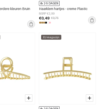
2-5 DAGEN
erdere kleuren Bruin
Haarklem hartjes - creme Plastic
l
MSRP €3,99
€0,49
€0,75
EU-magazijn
2-5 DAGEN