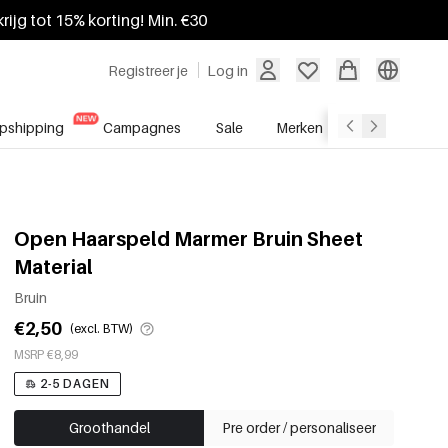
krijg tot 15% korting! Min. €30
Registreer je
Log in
pshipping
Campagnes
Sale
Merken
Groothandel
Open Haarspeld Marmer Bruin Sheet
Material
Bruin
€2,50
(excl. BTW)
MSRP €8,99
2-5 DAGEN
Groothandel
Pre order / personaliseer