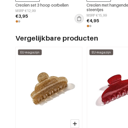
Creolen set 3 hoop oorbellen
Creolen met hangende 
steentjes
MSRP €12,99
€3,95
MSRP €15,99
€4,95
Vergelijkbare producten
EU-magazijn
EU-magazijn