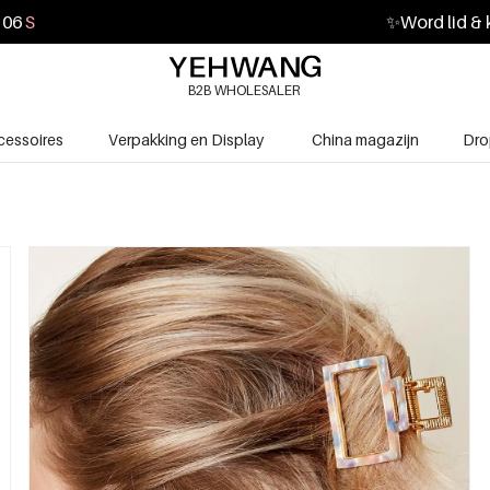
05
S
✨
Word lid & 
B2B WHOLESALER
cessoires
Verpakking en Display
China magazijn
Dro