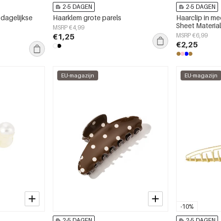
2-5 DAGEN
2-5 DAGEN
 dagelijkse
Haarklem grote parels
Haarclip in me
Sheet Materia
MSRP €4,99
€1,25
MSRP €6,99
€2,25
EU-magazijn
EU-magazijn
-10%
2-5 DAGEN
2-5 DAGEN