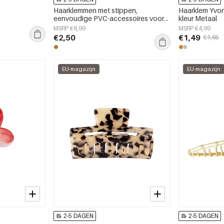
Haarklemmen met stippen,
Haarklem Yvo
eenvoudige PVC-accessoires voor
kleur Metaal
dagelijks gebruik
MSRP €8,99
MSRP €4,99
€2,50
€1,49
€1,65
EU-magazijn
EU-magazijn
2-5 DAGEN
2-5 DAGEN