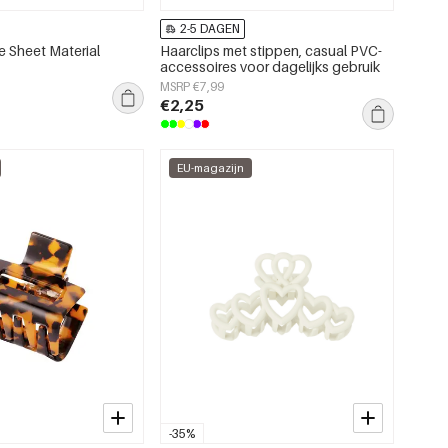
2-5 DAGEN
 Sheet Material
Haarclips met stippen, casual PVC-
accessoires voor dagelijks gebruik
MSRP €7,99
€2,25
EU-magazijn
-35%