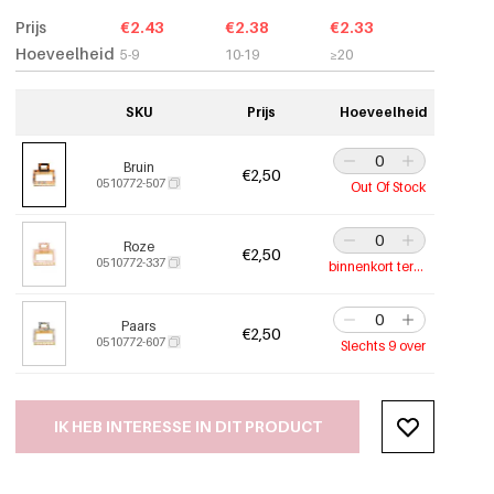
Prijs
€2.43
€2.38
€2.33
Hoeveelheid
5-9
10-19
≥20
SKU
Prijs
Hoeveelheid
Bruin
€2,50
0510772-507
Out Of Stock
Roze
€2,50
0510772-337
binnenkort terug
Paars
€2,50
0510772-607
Slechts 9 over
IK HEB INTERESSE IN DIT PRODUCT