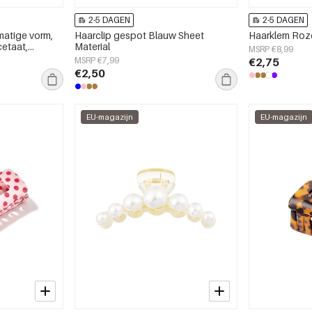
2-5 DAGEN
2-5 DAGEN
matige vorm,
Haarclip gespot Blauw Sheet
Haarklem Roze
cetaat,
Material
MSRP €8,99
s
MSRP €7,99
€2,75
€2,50
EU-magazijn
EU-magazijn