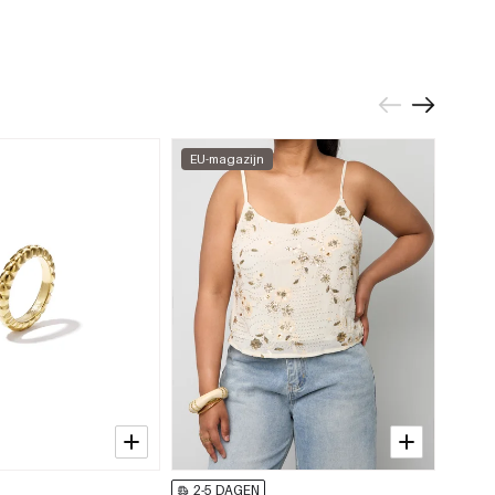
EU-magazijn
EU-m
2-5 DAGEN
2-5