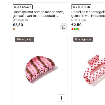
2-5 DAGEN
2-5 DAGEN
Haarclips met onregelmatige vorm,
Haarclips met onregel
gemaakt van imitatieacetaat,
gemaakt van imitatiea
dagelijkse accessoires
dagelijkse accessoire
MSRP €8,99
MSRP €8,99
€2,50
€2,50
EU-magazijn
EU-magazijn