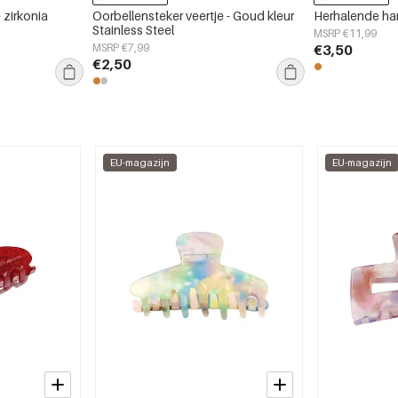
zirkonia
Oorbellensteker veertje - Goud kleur
Herhalende har
Stainless Steel
MSRP €11,99
MSRP €7,99
€3,50
€2,50
EU-magazijn
EU-magazijn