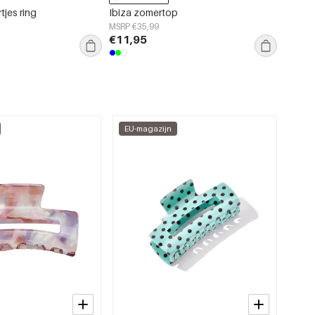
tjes ring
Ibiza zomertop
Flip Fl
MSRP €35,99
MSRP €
€11,95
€5,95
EU-magazijn