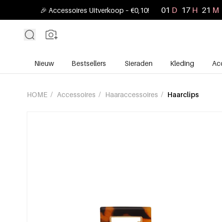
01
D
17
H
21
M
🎉 Accessoires Uitverkoop – €0,10!
Nieuw
Bestsellers
Sieraden
Kleding
Ac
HOME
/
Accessoires
/
Haaraccessoires
/
Haarclips