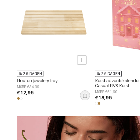
2-5 DAGEN
2-5 DAGEN
Houten jewelery tray
Kerst adventskalender
Casual RVS Kerst
MSRP €34,99
€12,95
MSRP €51,99
€18,95