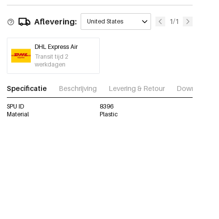
Aflevering:
1/1
United States
DHL Express Air
Transit tijd 2
werkdagen
Specificatie
Beschrijving
Levering & Retour
Download fot
SPU ID
8396
Material
Plastic