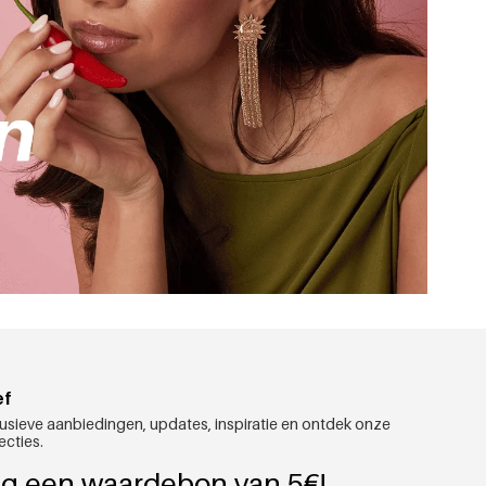
ef
usieve aanbiedingen, updates, inspiratie en ontdek onze
ecties.
g een waardebon van 5€!