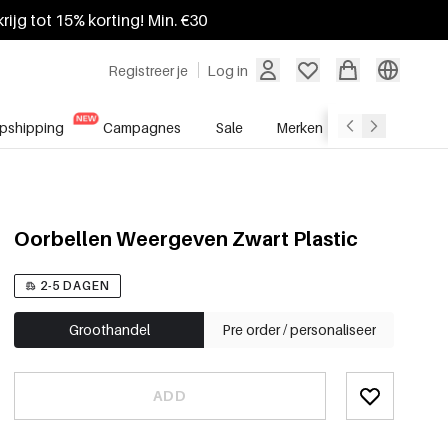
krijg tot 15% korting! Min. €30
Registreer je
Log in
pshipping
Campagnes
Sale
Merken
Groothandel
Oorbellen Weergeven Zwart Plastic
2-5 DAGEN
Groothandel
Pre order / personaliseer
ADD