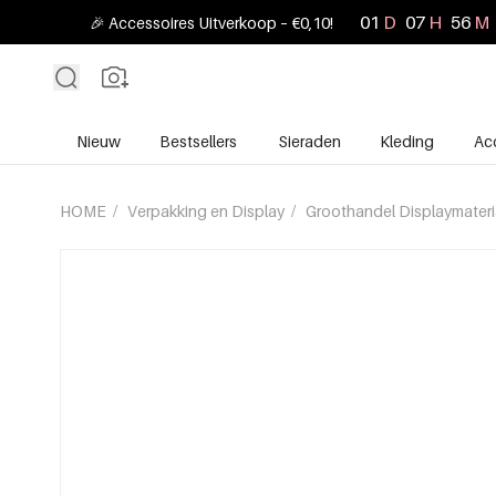
01
D
07
H
56
M
🎉 Accessoires Uitverkoop – €0,10!
Nieuw
Bestsellers
Sieraden
Kleding
Ac
HOME
/
Verpakking en Display
/
Groothandel Displaymater