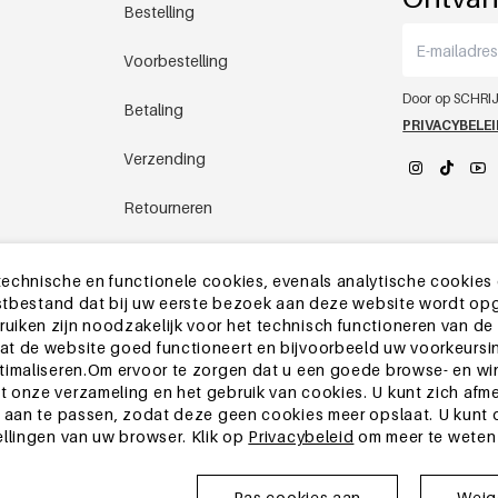
Bestelling
Voorbestelling
Door op SCHRIJ
Betaling
PRIVACYBELE
Verzending
Retourneren
YEHWANG 
Chinees magazijn
echnische en functionele cookies, evenals analytische cookies
ekstbestand dat bij uw eerste bezoek aan deze website wordt op
Andere vragen
iken zijn noodzakelijk voor het technisch functioneren van de
t de website goed functioneert en bijvoorbeeld uw voorkeursin
timaliseren.Om ervoor te zorgen dat u een goede browse- en wi
 onze verzameling en het gebruik van cookies. U kunt zich afm
 aan te passen, zodat deze geen cookies meer opslaat. U kunt oo
ellingen van uw browser. Klik op
Privacybeleid
om meer te weten
Pas cookies aan
Weige