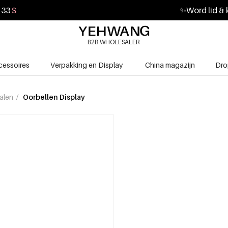
32
S
✨
Word lid & 
B2B WHOLESALER
cessoires
Verpakking en Display
China magazijn
Dro
ialen
/
Oorbellen Display