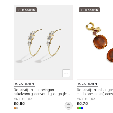
EU-magazijn
EU-magazijn
2-5 DAGEN
2-5 DAGEN
Roestvrijstalen oorringen,
Roestvrijstalen hange
cirkelvormig, eenvoudig, dagelijks
met bloemmotief, een
gebruik, eenvoudige serie,
alledaagse en eenvoud
MSRP €19,99
MSRP €18,99
damessieraden
voor dames.
€5,95
€5,75