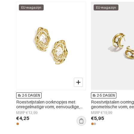
EU-magazijn
EU-magazijn
2-5 DAGEN
2-5 DAGEN
Roestvrijstalen oorknopjes met
Roestvrijstalen oorrin
onregelmatige vorm, eenvoudige,
geometrische vorm, e
alledaagse serie, dames sieraden
alledaagse serie, dam
MSRP €13,99
MSRP €19,99
€4,25
€5,95