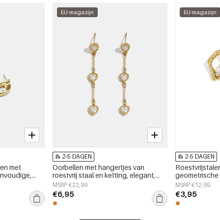
EU-magazijn
EU-magazijn
2-5 DAGEN
2-5 DAGEN
gen met
Oorbellen met hangertjes van
Roestvrijstal
envoudige,
roestvrij staal en ketting, elegant,
geometrische 
essieraden
geschikt voor feestjes en
alledaagse se
MSRP €22,99
MSRP €12,99
bijeenkomsten, luxe serie
€6,95
€3,95
damessieraden