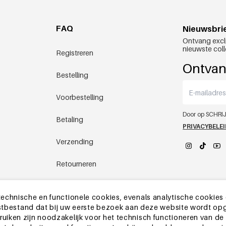
FAQ
Nieuwsbri
Ontvang excl
nieuwste coll
Registreren
Ontvan
Bestelling
Voorbestelling
Door op SCHRIJ
Betaling
PRIVACYBELE
Verzending
Retourneren
YEHWANG 
Chinees magazijn
echnische en functionele cookies, evenals analytische cookies
ekstbestand dat bij uw eerste bezoek aan deze website wordt op
Andere vragen
iken zijn noodzakelijk voor het technisch functioneren van de