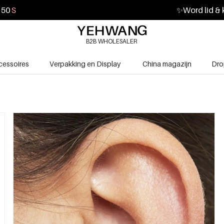
49
S
✨
Word lid & 
B2B WHOLESALER
cessoires
Verpakking en Display
China magazijn
Dro