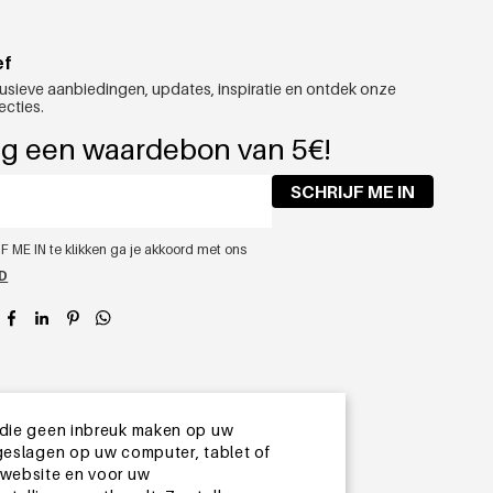
ef
usieve aanbiedingen, updates, inspiratie en ontdek onze
ecties.
g een waardebon van 5€!
SCHRIJF ME IN
F ME IN te klikken ga je akkoord met ons
ID
app
 die geen inbreuk maken op uw
geslagen op uw computer, tablet of
 website en voor uw