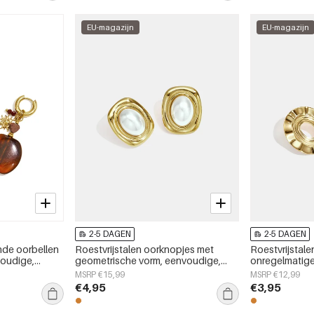
EU-magazijn
EU-magazijn
2-5 DAGEN
2-5 DAGEN
nde oorbellen
Roestvrijstalen oorknopjes met
Roestvrijstal
voudige,
geometrische vorm, eenvoudige,
onregelmatige
ige serie
alledaagse serie, damessieraden
alledaagse se
MSRP €15,99
MSRP €12,99
€4,95
€3,95