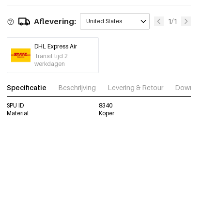
Aflevering:
1/1
United States
DHL Express Air
Transit tijd 2
werkdagen
Specificatie
Beschrijving
Levering & Retour
Download fot
SPU ID
8340
Material
Koper