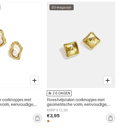
EU-magazijn
2-5 DAGEN
en oorknopjes met
Roestvrijstalen oorknopjes met
vorm, eenvoudige,
geometrische vorm, eenvoudige,
rie, damessieraden
alledaagse serie, damessieraden
MSRP €12,99
€3,95