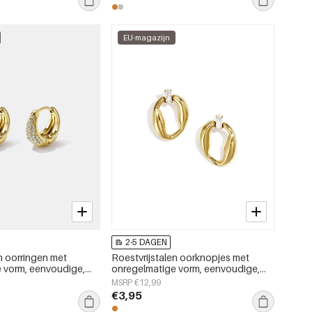
EU-magazijn
2-5 DAGEN
n oorringen met
Roestvrijstalen oorknopjes met
 vorm, eenvoudige,
onregelmatige vorm, eenvoudige,
rie, damessieraden
alledaagse serie, dames sieraden
MSRP €12,99
€3,95