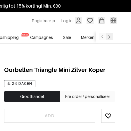
krijg tot 15% korting! Min. €30
Registreer je
Log in
pshipping
Campagnes
Sale
Merken
Groothandel
Oorbellen Triangle Mini Zilver Koper
2-5 DAGEN
Groothandel
Pre order / personaliseer
ADD