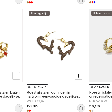
EU-magazijn
EU-magazijn
2-5 DAGEN
2-5 DAGEN
stalen kralen
Roestvrijstalen oorringen in
Roestvrijstale
e dagelijkse
hartvorm, eenvoudige dagelijkse
onregelmatige
serie, damessieraden
alledaagse se
MSRP €12,99
MSRP €19,99
€3,95
€5,95