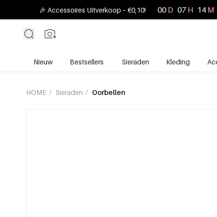
00
D
07
H
14
M
🎉 Accessoires Uitverkoop – €0,10!
Nieuw
Bestsellers
Sieraden
Kleding
Ac
HOME
/
Sieraden
/
Oorbellen