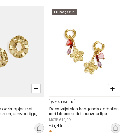
EU-magazijn
2-5 DAGEN
en oorknopjes met
Roestvrijstalen hangende oorbellen
 vorm, eenvoudige,
met bloemmotief, eenvoudige
rie, dames sieraden
dagelijkse sieraden uit de Simple-
MSRP €19,99
serie voor dames.
€5,95