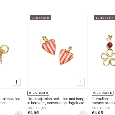
EU-magazijn
EU-magazijn
2-5 DAGEN
2-5 DAGEN
stalen kralen
Roestvrijstalen oorbellen met hanger
Oorbellen met
ge en
in hartvorm, eenvoudige dagelijkse
roestvrij staal
dagelijks
serie, damessieraden
bloem uit de D
MSRP €15,99
MSRP €15,99
en
dames.
€4,95
€4,95