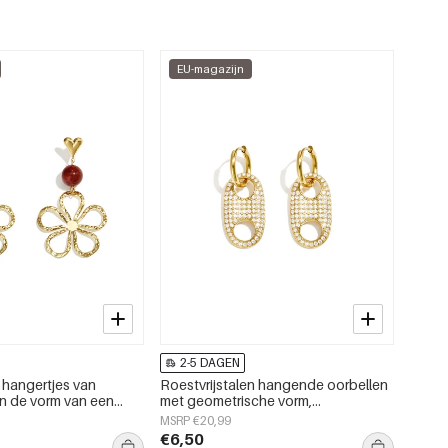
EU-magazijn
2-5 DAGEN
 hangertjes van
Roestvrijstalen hangende oorbellen
 in de vorm van een
met geometrische vorm,
aily Simple-serie voor
eenvoudige, alledaagse serie,
MSRP €20,99
damessieraden
€6,50