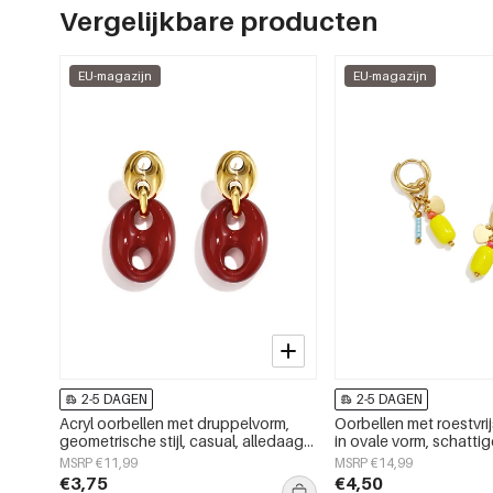
Vergelijkbare producten
EU-magazijn
EU-magazijn
2-5 DAGEN
2-5 DAGEN
Acryl oorbellen met druppelvorm,
Oorbellen met roestvrij
geometrische stijl, casual, alledaags,
in ovale vorm, schatti
eenvoudige serie, dames sieraden
eenvoudige serie voor 
MSRP €11,99
MSRP €14,99
gebruik, damessierad
€3,75
€4,50