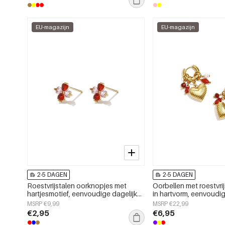
EU-magazijn
EU-magazijn
2-5 DAGEN
2-5 DAGEN
Roestvrijstalen oorknopjes met
Oorbellen met roestvrij
hartjesmotief, eenvoudige dagelijkse
in hartvorm, eenvoudig
sieraden uit de Simple Series voor
serie voor dames.
MSRP €9,99
MSRP €22,99
dames.
€2,95
€6,95