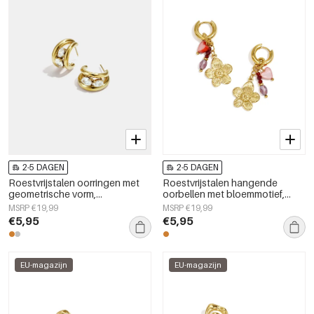
2-5 DAGEN
2-5 DAGEN
Roestvrijstalen oorringen met
Roestvrijstalen hangende
geometrische vorm,
oorbellen met bloemmotief,
eenvoudige, alledaagse serie,
eenvoudige dagelijkse sieraden
MSRP €19,99
MSRP €19,99
damessieraden
uit de Simple-serie voor dames.
€5,95
€5,95
EU-magazijn
EU-magazijn