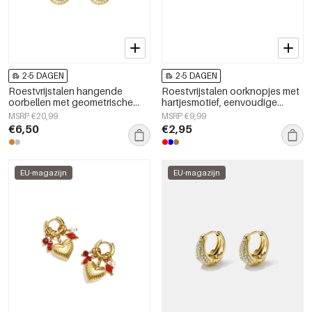
2-5 DAGEN
2-5 DAGEN
Roestvrijstalen hangende
Roestvrijstalen oorknopjes met
oorbellen met geometrische
hartjesmotief, eenvoudige
vorm, eenvoudige, alledaagse
dagelijkse sieraden uit de
MSRP €20,99
MSRP €9,99
serie, damessieraden
Simple Series voor dames.
€6,50
€2,95
EU-magazijn
EU-magazijn