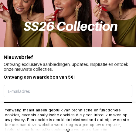
Nieuwsbrief
Ontvang exclusieve aanbiedingen, updates, inspiratie en ontdek
onze nieuwste collecties.
Ontvang een waardebon van 5€!
SCHRIJF ME IN
Yehwang maakt alleen gebruik van technische en functionele
cookies, evenals analytische cookies die geen inbreuk maken op
uw privacy. Een cookie is een klein tekstbestand dat bij uw eerste
bezoek aan deze website wordt opgeslagen op uw computer,
INFO
tablet of smartphone.De cookies die we gebruiken zijn
noodzakelijk voor het technisch functioneren van de website en