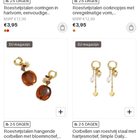
2-5 DAGEN
2-5 DAGEN
Roestvrijstalen oorringen in
Roestvrijstalen oorknopjes met
hartvorm, eenvoudige
onregelmatige vorm,
dagelijkse serie, damessieraden
eenvoudige, alledaagse serie,
MSRP €12,99
MSRP €12,99
dames sieraden
€3,95
€3,95
EU-magazijn
EU-magazijn
2-5 DAGEN
2-5 DAGEN
Roestvrijstalen hangende
Oorbellen van roestvrij staal met
oorbellen met bloemmotief,
hartjesmotief, Simple Daily