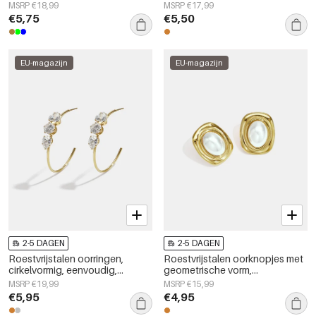
eenvoudige, alledaagse en
Simple serie, dames sieraden
MSRP €18,99
MSRP €17,99
eenvoudige serie voor dames.
€5,75
€5,50
EU-magazijn
EU-magazijn
2-5 DAGEN
2-5 DAGEN
Roestvrijstalen oorringen,
Roestvrijstalen oorknopjes met
cirkelvormig, eenvoudig,
geometrische vorm,
dagelijks gebruik, eenvoudige
eenvoudige, alledaagse serie,
MSRP €19,99
MSRP €15,99
serie, damessieraden
damessieraden
€5,95
€4,95