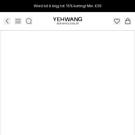
Word lid & krijg tot 15% korting! Min. €30
B2B WHOLESALER