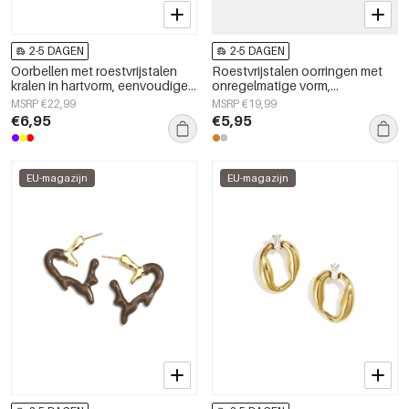
2-5 DAGEN
2-5 DAGEN
Oorbellen met roestvrijstalen
Roestvrijstalen oorringen met
kralen in hartvorm, eenvoudige
onregelmatige vorm,
dagelijkse serie voor dames.
eenvoudige, alledaagse serie,
MSRP €22,99
MSRP €19,99
damessieraden
€6,95
€5,95
EU-magazijn
EU-magazijn