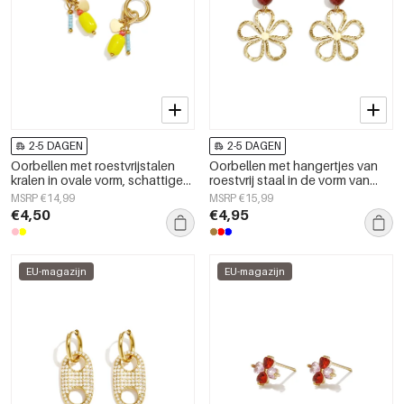
2-5 DAGEN
2-5 DAGEN
Oorbellen met roestvrijstalen
Oorbellen met hangertjes van
kralen in ovale vorm, schattige
roestvrij staal in de vorm van
en eenvoudige serie voor
een bloem uit de Daily Simple-
MSRP €14,99
MSRP €15,99
dagelijks gebruik,
serie voor dames.
€4,50
€4,95
damessieraden
EU-magazijn
EU-magazijn