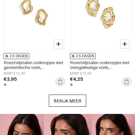
2-5 DAGEN
2-5 DAGEN
Roestvrijstalen oorknopjes met
Roestvrijstalen oorknopjes met
geometrische vorm,
onregelmatige vorm,
eenvoudige, alledaagse serie,
eenvoudige, alledaagse serie,
MSRP €12,99
MSRP €13,99
damessieraden
dames sieraden
€3,95
€4,25
BEKIJK MEER