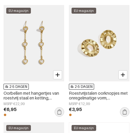
EU-magazijn
EU-magazijn
2-5 DAGEN
2-5 DAGEN
Oorbellen met hangertjes van
Roestvrijstalen oorknopjes met
roestvrij staal en ketting,
onregelmatige vorm,
elegant, geschikt voor feestjes
eenvoudige, alledaagse serie,
MSRP €22,99
MSRP €12,99
en bijeenkomsten, luxe serie
dames sieraden
€6,95
€3,95
damessieraden
EU-magazijn
EU-magazijn