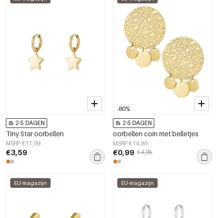
-80%
2-5 DAGEN
2-5 DAGEN
Tiny Star oorbellen
oorbellen coin met belletjes
MSRP €11,99
MSRP €14,99
€3,59
€0,99
€4,95
EU-magazijn
EU-magazijn