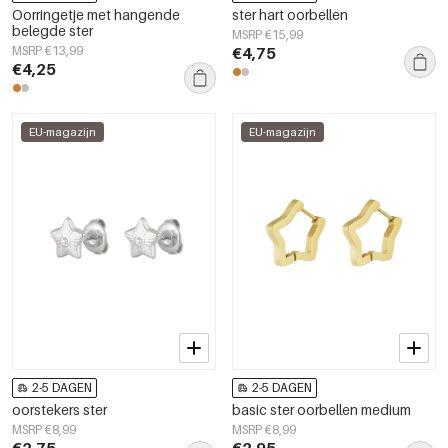
Oorringetje met hangende
ster hart oorbellen
belegde ster
MSRP €15,99
MSRP €13,99
€4,75
€4,25
EU-magazijn
EU-magazijn
2-5 DAGEN
2-5 DAGEN
oorstekers ster
basic ster oorbellen medium
MSRP €8,99
MSRP €8,99
€2,75
€2,95