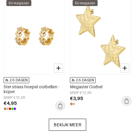
EU-magazijn
EU-magazijn
2-5 DAGEN
2-5 DAGEN
Ster strass hoepel oorbellen -
Megaster Oorbel
koper
MSRP €12,99
MSRP €15,99
€3,95
€4,95
BEKIJK MEER