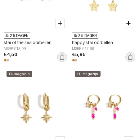
2-5 DAGEN
2-5 DAGEN
star of the sea oorbellen
happy star oorbellen
MSRP €13,99
MSRP €17,99
€4,50
€5,95
EU-magazijn
EU-magazijn