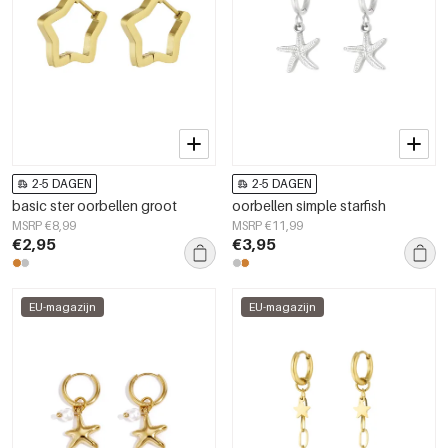
2-5 DAGEN
2-5 DAGEN
basic ster oorbellen groot
oorbellen simple starfish
MSRP €8,99
MSRP €11,99
€2,95
€3,95
EU-magazijn
EU-magazijn