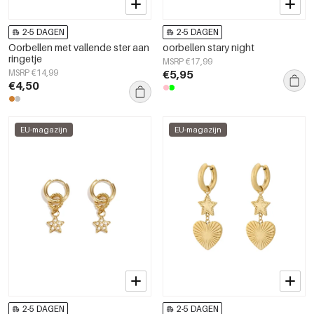
2-5 DAGEN
2-5 DAGEN
Oorbellen met vallende ster aan
oorbellen stary night
ringetje
MSRP €17,99
MSRP €14,99
€5,95
€4,50
EU-magazijn
EU-magazijn
2-5 DAGEN
2-5 DAGEN