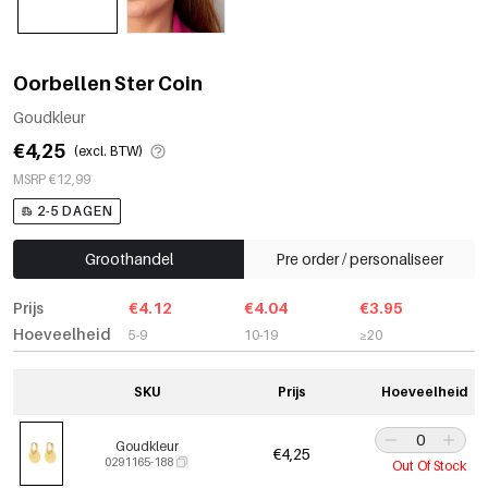
Oorbellen Ster Coin
Goudkleur
€4,25
(excl. BTW)
MSRP €12,99
2-5 DAGEN
Groothandel
Pre order / personaliseer
Prijs
€4.12
€4.04
€3.95
Hoeveelheid
5-9
10-19
≥20
SKU
Prijs
Hoeveelheid
Goudkleur
€4,25
0291165-188
Out Of Stock