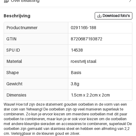
Over Belasting
Beschrijving
Download foto's
Productnummer
0291165-188
GTIN
8720687193872
SPU ID
14538
Material
roestvrij staal
Shape
Basis
Gewicht
3.8g
Dimensies
1.5cm x 2.2cm x 2cm
Wauw! Hoe tof zijn deze statement gouden oorbellen in de vorm van een
ster coin van Yehwang! De oorbellen zijn op veel manieren superleuk te
combineren. Zo kun je ervoor kiezen om meerdere oorbellen met dit paar
oorbellen te combineren, maar kun je er ook voor kiezen om de oorbellen
met andere kleurrijke sieraden en accessoires te combineren, superleuk! De
oorbellen zijn gemaakt van stainless steel en hebben een afmeting van 2,2
cm. Verkrijgbaar in de kleuren goud en zilver.