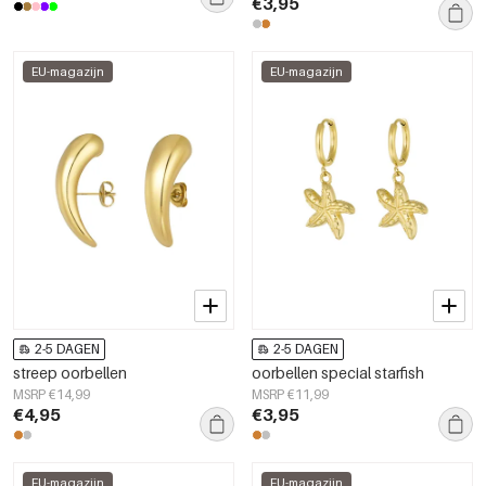
€3,95
EU-magazijn
EU-magazijn
2-5 DAGEN
2-5 DAGEN
streep oorbellen
oorbellen special starfish
MSRP €14,99
MSRP €11,99
€4,95
€3,95
EU-magazijn
EU-magazijn