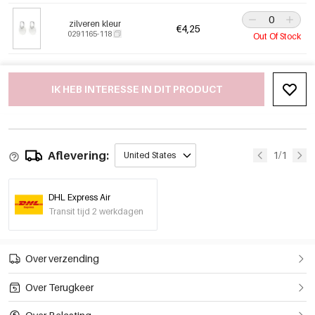
zilveren kleur
€4,25
0291165-118
Out Of Stock
IK HEB INTERESSE IN DIT PRODUCT
Aflevering:
1/1
United States
DHL Express Air
Transit tijd 2 werkdagen
Over verzending
Over Terugkeer