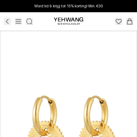
Word lid & krijg tot 15% korting! Min. €30
B2B WHOLESALER