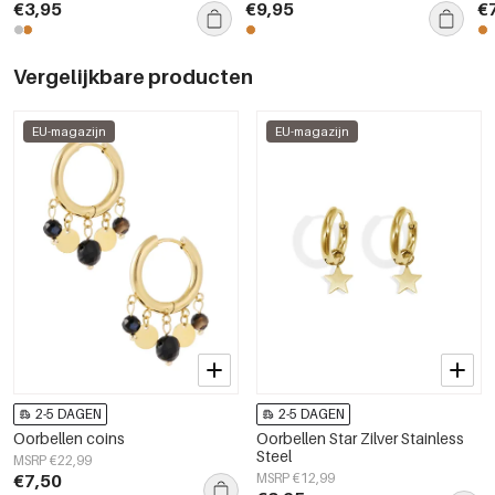
€3,95
€9,95
€
Vergelijkbare producten
EU-magazijn
EU-magazijn
2-5 DAGEN
2-5 DAGEN
Oorbellen coins
Oorbellen Star Zilver Stainless
Steel
MSRP €22,99
€7,50
MSRP €12,99