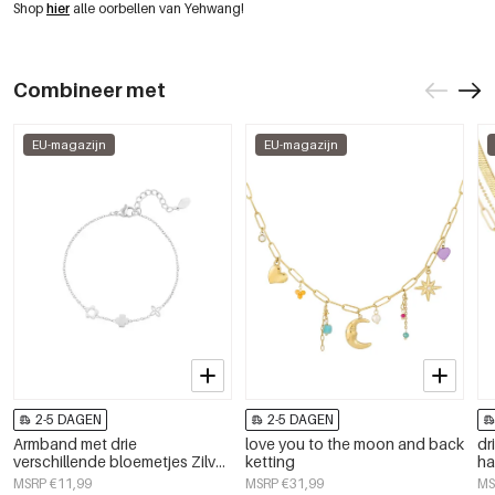
Shop
hier
alle oorbellen van Yehwang!
Combineer met
EU-magazijn
EU-magazijn
2-5 DAGEN
2-5 DAGEN
Armband met drie
love you to the moon and back
dr
verschillende bloemetjes Zilver
ketting
ha
Stainless Steel
MSRP €11,99
MSRP €31,99
MS