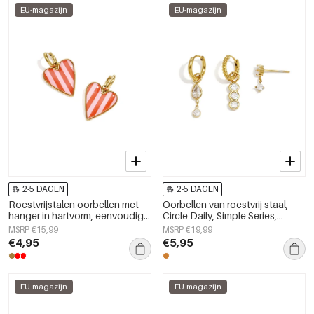
EU-magazijn
EU-magazijn
2-5 DAGEN
2-5 DAGEN
Roestvrijstalen oorbellen met
Oorbellen van roestvrij staal,
hanger in hartvorm, eenvoudige
Circle Daily, Simple Series,
dagelijkse serie, damessieraden
damessieraden.
MSRP €15,99
MSRP €19,99
€4,95
€5,95
EU-magazijn
EU-magazijn