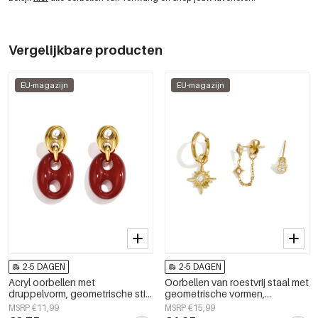
Vergelijkbare producten
EU-magazijn
EU-magazijn
2-5 DAGEN
2-5 DAGEN
Acryl oorbellen met
Oorbellen van roestvrij staal met
druppelvorm, geometrische stijl,
geometrische vormen,
casual, alledaags, eenvoudige
eenvoudige en alledaagse
MSRP €11,99
MSRP €15,99
serie, dames sieraden
serie, damessieraden