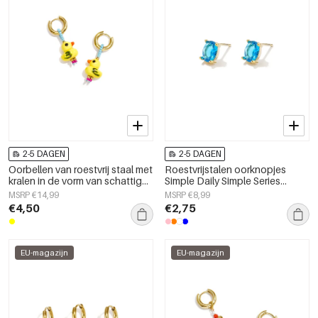
2-5 DAGEN
2-5 DAGEN
Oorbellen van roestvrij staal met
Roestvrijstalen oorknopjes
kralen in de vorm van schattige
Simple Daily Simple Series
dieren, uit de Daily Simple-serie
Damessieraden
MSRP €14,99
MSRP €8,99
voor dames.
€4,50
€2,75
EU-magazijn
EU-magazijn