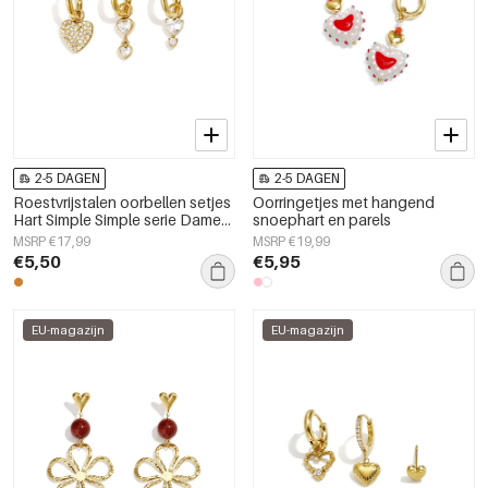
2-5 DAGEN
2-5 DAGEN
Roestvrijstalen oorbellen setjes
Oorringetjes met hangend
Hart Simple Simple serie Dames
snoephart en parels
sieraden
MSRP €17,99
MSRP €19,99
€5,50
€5,95
EU-magazijn
EU-magazijn