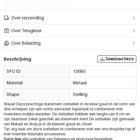
Over verzending
Over Terugkeer
Over Belasting
Beschrijving
Download foto's
SPU ID
13680
Material
Metaal
Shape
Stelling
Wauw! Deze prachtige statement oorbellen in de kleur goud in de vorm van
drie schelpen zijn een echte aanrader! Superleuk te combineren met
meerdere vrolijke sieraden. De oorbellen hebben een lengte van 6 cm en
zijn daardoor zeker geschikt als statement item! De oorbellen zijn gemaakt
van Metaal en shop je in de kleuren goud en zilver!
Tip: erg leuk om deze oorbellen te combineren met een one shoulder top of
met meerder kleurrijke accessoires.
Bekijk
hier
alle oorbellen van Yehwang en shop jouw favorieten!