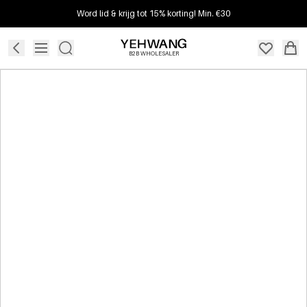
Word lid & krijg tot 15% korting! Min. €30
B2B WHOLESALER