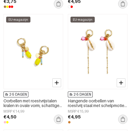
€3,75
€4,95
EU-magazijn
EU-magazijn
2-5 DAGEN
2-5 DAGEN
Oorbellen met roestvrijstalen
Hangende oorbellen van
kralen in ovale vorm, schattige
roestvrij staal met schelpmotief,
en eenvoudige serie voor
Simple Simple serie, dames
MSRP €14,99
MSRP €15,99
dagelijks gebruik,
sieraden
€4,50
€4,95
damessieraden