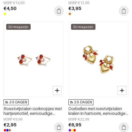
schattige en eenvoudige serie
eenvoudige dagelijkse sieraden
MSRP €14,99
MSRP €12,99
voor dagelijks gebruik,
uit de Simple-serie voor dames.
€4,50
€3,95
damessieraden
EU-magazijn
EU-magazijn
2-5 DAGEN
2-5 DAGEN
Roestvrijstalen oorknopjes met
Oorbellen met roestvrijstalen
hartjesmotief, eenvoudige
kralen in hartvorm, eenvoudige
dagelijkse sieraden uit de
dagelijkse serie voor dames.
MSRP €9,99
MSRP €22,99
Simple Series voor dames.
€2,95
€6,95