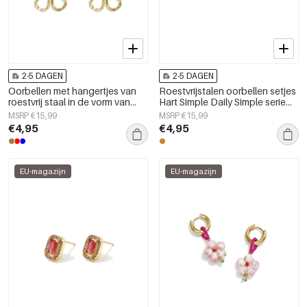
2-5 DAGEN
2-5 DAGEN
Oorbellen met hangertjes van
Roestvrijstalen oorbellen setjes
roestvrij staal in de vorm van
Hart Simple Daily Simple serie
een bloem uit de Daily Simple-
Dames sieraden
MSRP €15,99
MSRP €15,99
serie voor dames.
€4,95
€4,95
EU-magazijn
EU-magazijn