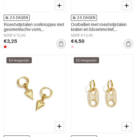
2-5 DAGEN
2-5 DAGEN
Roestvrijstalen oorknopjes met
Oorbellen met roestvrijstalen
geometrische vorm,
kralen en bloemmotief,
eenvoudige, alledaagse serie,
schattige en eenvoudige serie,
MSRP €10,99
MSRP €14,99
damessieraden
damessieraden.
€3,25
€4,50
EU-magazijn
EU-magazijn