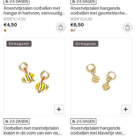
2-5 DAGEN
2-5 DAGEN
Roestvrijstalen oorbellen met
Roestvrijstalen hangende
hanger in hartvorm, eenvoudige
oorbellen met geometrische
dagelijkse serie, damessieraden
vorm, eenvoudige, alledaagse
MSRP €14,99
MSRP €20,99
serie, damessieraden
€4,50
€6,50
EU-magazijn
EU-magazijn
2-5 DAGEN
2-5 DAGEN
Oorbellen met roestvrijstalen
Roestvrijstalen hangende
kralen in de vorm van een vis,
oorbellen met klavertje vier,