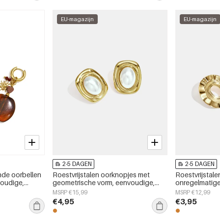
EU-magazijn
EU-magazijn
2-5 DAGEN
2-5 DAGEN
nde oorbellen
Roestvrijstalen oorknopjes met
Roestvrijstal
voudige,
geometrische vorm, eenvoudige,
onregelmatige
ige serie
alledaagse serie, damessieraden
alledaagse se
MSRP €15,99
MSRP €12,99
€4,95
€3,95