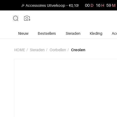
00
D
16
H
59
M
🎉 Accessoires Uitverkoop – €0,10!
Nieuw
Bestsellers
Sieraden
Kleding
Ac
HOME
/
Sieraden
/
Oorbellen
/
Creolen