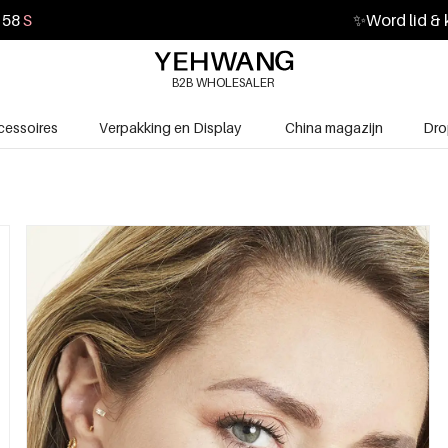
57
S
✨
Word lid & 
B2B WHOLESALER
cessoires
Verpakking en Display
China magazijn
Dro