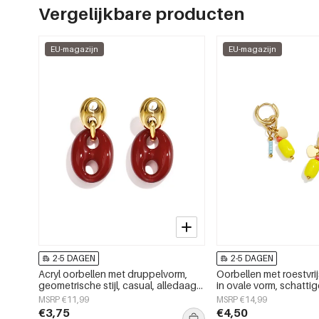
Vergelijkbare producten
EU-magazijn
EU-magazijn
2-5 DAGEN
2-5 DAGEN
Acryl oorbellen met druppelvorm,
Oorbellen met roestvrij
geometrische stijl, casual, alledaags,
in ovale vorm, schatti
eenvoudige serie, dames sieraden
eenvoudige serie voor 
MSRP €11,99
MSRP €14,99
gebruik, damessierad
€3,75
€4,50