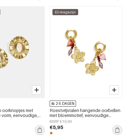
EU-magazijn
2-5 DAGEN
en oorknopjes met
Roestvrijstalen hangende oorbellen
 vorm, eenvoudige,
met bloemmotief, eenvoudige
rie, dames sieraden
dagelijkse sieraden uit de Simple-
MSRP €19,99
serie voor dames.
€5,95