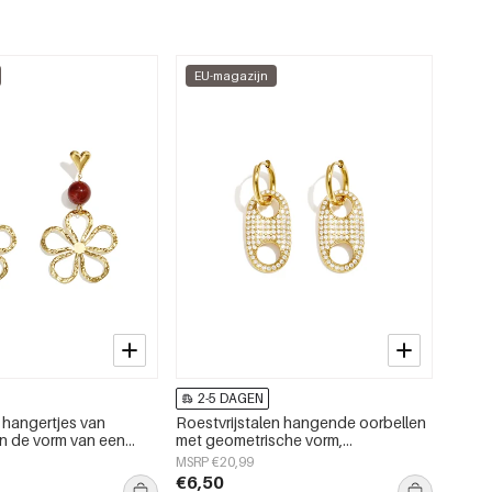
EU-magazijn
2-5 DAGEN
 hangertjes van
Roestvrijstalen hangende oorbellen
 in de vorm van een
met geometrische vorm,
aily Simple-serie voor
eenvoudige, alledaagse serie,
MSRP €20,99
damessieraden
€6,50