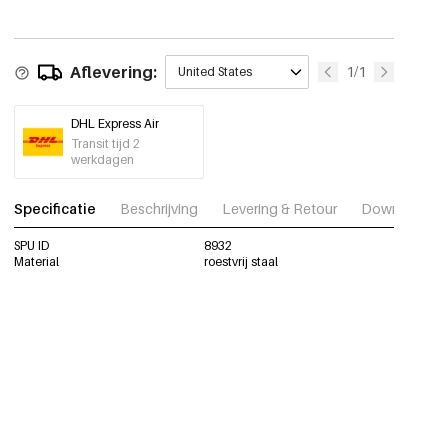
Aflevering:
1/1
United States
DHL Express Air
Transit tijd 2
werkdagen
Specificatie
Beschrijving
Levering & Retour
Download fot
SPU ID
8932
Material
roestvrij staal