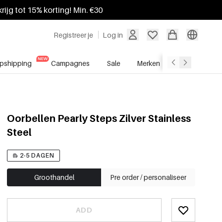
krijg tot 15% korting! Min. €30
Registreer je
Log in
pshipping
Campagnes
Sale
Merken
Groothandel
Oorbellen Pearly Steps Zilver Stainless
Steel
2-5 DAGEN
Groothandel
Pre order / personaliseer
ADD