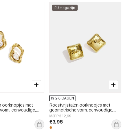
EU-magazijn
2-5 DAGEN
en oorknopjes met
Roestvrijstalen oorknopjes met
vorm, eenvoudige,
geometrische vorm, eenvoudige,
rie, damessieraden
alledaagse serie, damessieraden
MSRP €12,99
€3,95