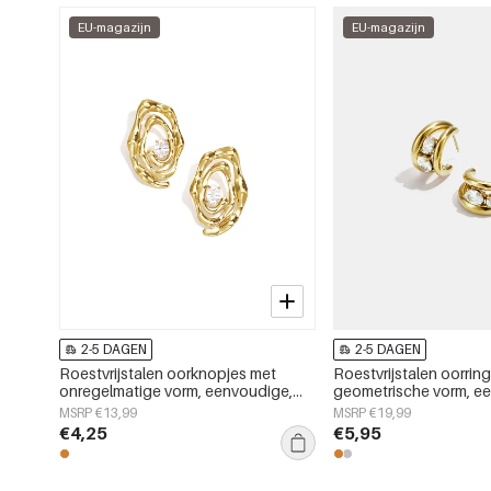
EU-magazijn
EU-magazijn
2-5 DAGEN
2-5 DAGEN
Roestvrijstalen oorknopjes met
Roestvrijstalen oorrin
onregelmatige vorm, eenvoudige,
geometrische vorm, e
alledaagse serie, dames sieraden
alledaagse serie, dam
MSRP €13,99
MSRP €19,99
€4,25
€5,95