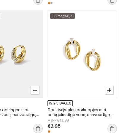
EU-magazijn
2-5 DAGEN
n oorringen met
Roestvrijstalen oorknopjes met
 vorm, eenvoudige,
onregelmatige vorm, eenvoudige,
rie, damessieraden
alledaagse serie, dames sieraden
MSRP €12,99
€3,95