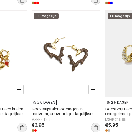
EU-magazijn
EU-magazijn
2-5 DAGEN
2-5 DAGEN
stalen kralen
Roestvrijstalen oorringen in
Roestvrijstale
e dagelijkse
hartvorm, eenvoudige dagelijkse
onregelmatige
serie, damessieraden
alledaagse se
MSRP €12,99
MSRP €19,99
€3,95
€5,95