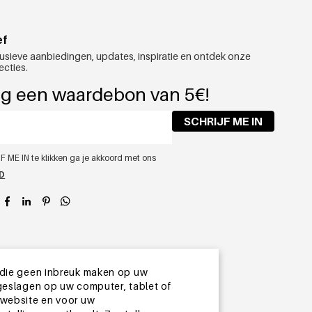
ef
usieve aanbiedingen, updates, inspiratie en ontdek onze
ecties.
g een waardebon van 5€!
SCHRIJF ME IN
F ME IN te klikken ga je akkoord met ons
ID
app
 die geen inbreuk maken op uw
geslagen op uw computer, tablet of
 website en voor uw