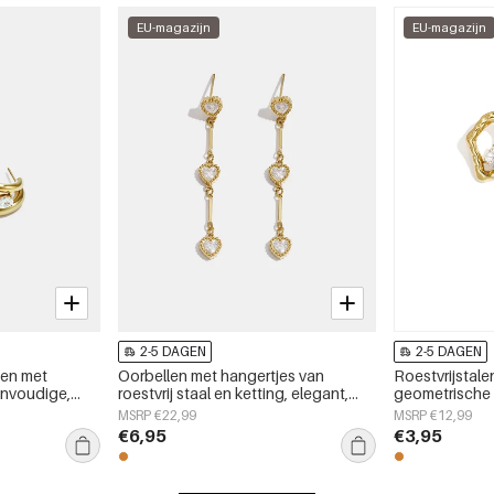
EU-magazijn
EU-magazijn
2-5 DAGEN
2-5 DAGEN
gen met
Oorbellen met hangertjes van
Roestvrijstal
envoudige,
roestvrij staal en ketting, elegant,
geometrische 
essieraden
geschikt voor feestjes en
alledaagse se
MSRP €22,99
MSRP €12,99
bijeenkomsten, luxe serie
€6,95
€3,95
damessieraden