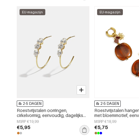
EU-magazijn
EU-magazijn
2-5 DAGEN
2-5 DAGEN
Roestvrijstalen oorringen,
Roestvrijstalen hange
cirkelvormig, eenvoudig, dagelijks
met bloemmotief, een
gebruik, eenvoudige serie,
alledaagse en eenvoud
MSRP €19,99
MSRP €18,99
damessieraden
voor dames.
€5,95
€5,75