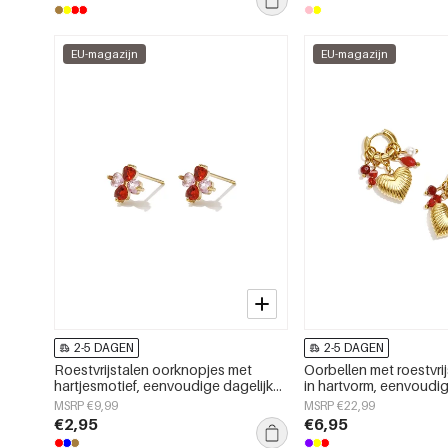
EU-magazijn
EU-magazijn
2-5 DAGEN
2-5 DAGEN
Roestvrijstalen oorknopjes met
Oorbellen met roestvrij
hartjesmotief, eenvoudige dagelijkse
in hartvorm, eenvoudig
sieraden uit de Simple Series voor
serie voor dames.
MSRP €9,99
MSRP €22,99
dames.
€2,95
€6,95