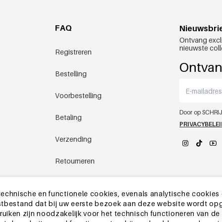
FAQ
Nieuwsbri
Ontvang excl
nieuwste coll
Registreren
Ontvan
Bestelling
Voorbestelling
Door op SCHRIJ
Betaling
PRIVACYBELE
Verzending
Retourneren
YEHWANG 
Chinees magazijn
echnische en functionele cookies, evenals analytische cookies
ekstbestand dat bij uw eerste bezoek aan deze website wordt op
Andere vragen
iken zijn noodzakelijk voor het technisch functioneren van de