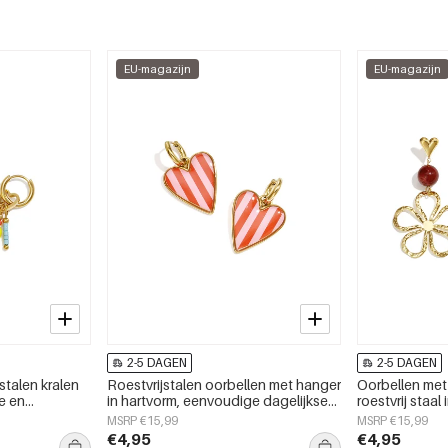
EU-magazijn
EU-magazijn
2-5 DAGEN
2-5 DAGEN
stalen kralen
Roestvrijstalen oorbellen met hanger
Oorbellen met
ge en
in hartvorm, eenvoudige dagelijkse
roestvrij staal
dagelijks
serie, damessieraden
bloem uit de D
MSRP €15,99
MSRP €15,99
en
dames.
€4,95
€4,95