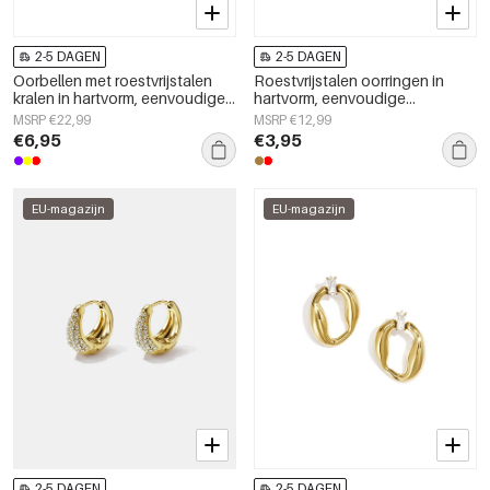
2-5 DAGEN
2-5 DAGEN
Oorbellen met roestvrijstalen
Roestvrijstalen oorringen in
kralen in hartvorm, eenvoudige
hartvorm, eenvoudige
dagelijkse serie voor dames.
dagelijkse serie, damessieraden
MSRP €22,99
MSRP €12,99
€6,95
€3,95
EU-magazijn
EU-magazijn
2-5 DAGEN
2-5 DAGEN