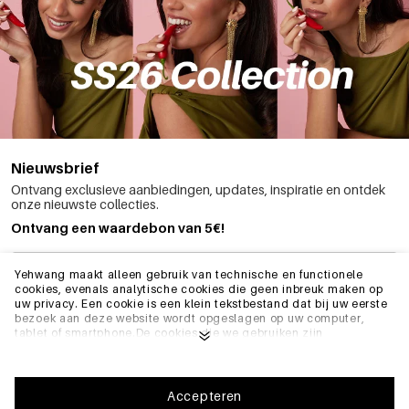
Nieuwsbrief
Ontvang exclusieve aanbiedingen, updates, inspiratie en ontdek
onze nieuwste collecties.
Ontvang een waardebon van 5€!
Yehwang maakt alleen gebruik van technische en functionele
cookies, evenals analytische cookies die geen inbreuk maken op
uw privacy. Een cookie is een klein tekstbestand dat bij uw eerste
bezoek aan deze website wordt opgeslagen op uw computer,
SCHRIJF ME IN
tablet of smartphone.De cookies die we gebruiken zijn
noodzakelijk voor het technisch functioneren van de website en
voor uw gebruiksgemak. Ze zorgen ervoor dat de website goed
functioneert en bijvoorbeeld uw voorkeursinstellingen onthoudt.
INFO
Ze stellen ons ook in staat om onze website te optimaliseren.Om
Accepteren
ervoor te zorgen dat u een goede browse- en winkelervaring heeft