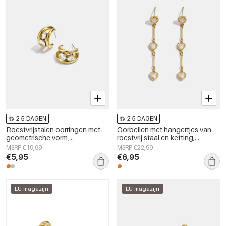
2-5 DAGEN
2-5 DAGEN
Roestvrijstalen oorringen met
Oorbellen met hangertjes van
geometrische vorm,
roestvrij staal en ketting,
eenvoudige, alledaagse serie,
elegant, geschikt voor feestjes
MSRP €19,99
MSRP €22,99
damessieraden
en bijeenkomsten, luxe serie
€5,95
€6,95
damessieraden
EU-magazijn
EU-magazijn