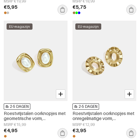
MSRP €19,99
MSRP €18,99
serie, damessieraden
eenvoudige serie voor dames.
€5,95
€5,75
EU-magazijn
EU-magazijn
2-5 DAGEN
2-5 DAGEN
Roestvrijstalen oorknopjes met
Roestvrijstalen oorknopjes met
geometrische vorm,
onregelmatige vorm,
eenvoudige, alledaagse serie,
eenvoudige, alledaagse serie,
MSRP €15,99
MSRP €12,99
damessieraden
dames sieraden
€4,95
€3,95