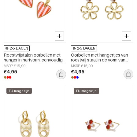
2-5 DAGEN
2-5 DAGEN
Roestvrijstalen oorbellen met
Oorbellen met hangertjes van
hanger in hartvorm, eenvoudige
roestvrij staal in de vorm van
dagelijkse serie, damessieraden
een bloem uit de Daily Simple-
MSRP €15,99
MSRP €15,99
serie voor dames.
€4,95
€4,95
EU-magazijn
EU-magazijn