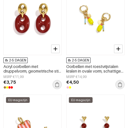
2-5 DAGEN
2-5 DAGEN
Acryl oorbellen met
Oorbellen met roestvrijstalen
druppelvorm, geometrische stijl,
kralen in ovale vorm, schattige
casual, alledaags, eenvoudige
en eenvoudige serie voor
MSRP €11,99
MSRP €14,99
serie, dames sieraden
dagelijks gebruik,
€3,75
€4,50
damessieraden
EU-magazijn
EU-magazijn