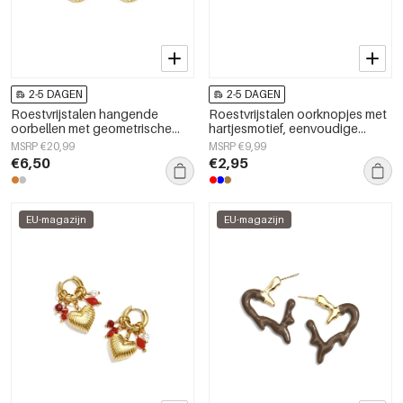
2-5 DAGEN
2-5 DAGEN
Roestvrijstalen hangende
Roestvrijstalen oorknopjes met
oorbellen met geometrische
hartjesmotief, eenvoudige
vorm, eenvoudige, alledaagse
dagelijkse sieraden uit de
MSRP €20,99
MSRP €9,99
serie, damessieraden
Simple Series voor dames.
€6,50
€2,95
EU-magazijn
EU-magazijn