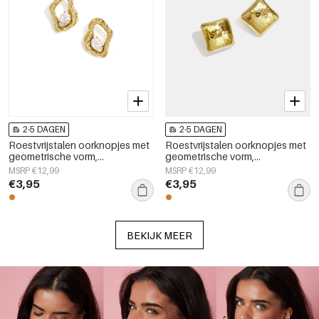
2-5 DAGEN
2-5 DAGEN
Roestvrijstalen oorknopjes met
Roestvrijstalen oorknopjes met
geometrische vorm,
geometrische vorm,
eenvoudige, alledaagse serie,
eenvoudige, alledaagse serie,
MSRP €12,99
MSRP €12,99
damessieraden
damessieraden
€3,95
€3,95
BEKIJK MEER