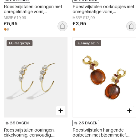
Roestvrijstalen oorringen met
Roestvrijstalen oorknopjes met
onregelmatige vorm,
onregelmatige vorm,
eenvoudige, alledaagse serie,
eenvoudige, alledaagse serie,
MSRP €19,99
MSRP €12,99
damessieraden
dames sieraden
€5,95
€3,95
EU-magazijn
EU-magazijn
2-5 DAGEN
2-5 DAGEN
Roestvrijstalen oorringen,
Roestvrijstalen hangende
cirkelvormig, eenvoudig,
oorbellen met bloemmotief,
dagelijks gebruik, eenvoudige
eenvoudige, alledaagse en