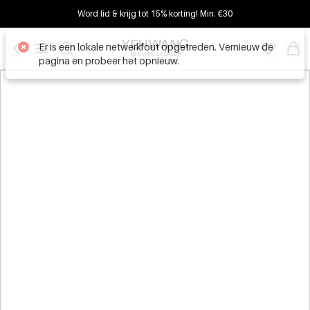
Word lid & krijg tot 15% korting! Min. €30
Er is een lokale netwerkfout opgetreden. Vernieuw de
B2B WHOLESALER
pagina en probeer het opnieuw.