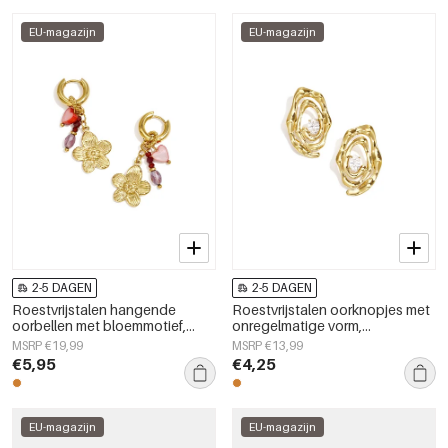
EU-magazijn
EU-magazijn
2-5 DAGEN
2-5 DAGEN
Roestvrijstalen hangende
Roestvrijstalen oorknopjes met
oorbellen met bloemmotief,
onregelmatige vorm,
eenvoudige dagelijkse sieraden
eenvoudige, alledaagse serie,
MSRP €19,99
MSRP €13,99
uit de Simple-serie voor dames.
dames sieraden
€5,95
€4,25
EU-magazijn
EU-magazijn