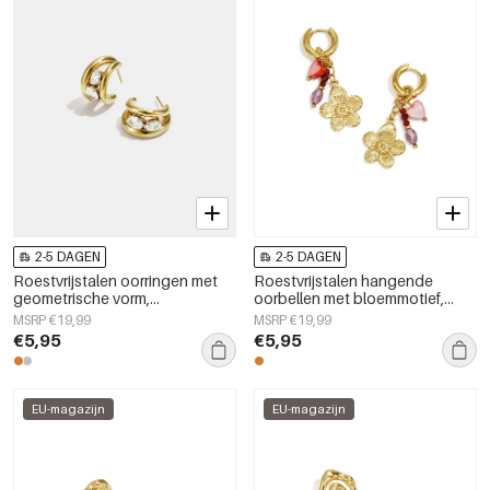
2-5 DAGEN
2-5 DAGEN
Roestvrijstalen oorringen met
Roestvrijstalen hangende
geometrische vorm,
oorbellen met bloemmotief,
eenvoudige, alledaagse serie,
eenvoudige dagelijkse sieraden
MSRP €19,99
MSRP €19,99
damessieraden
uit de Simple-serie voor dames.
€5,95
€5,95
EU-magazijn
EU-magazijn