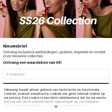
Nieuwsbrief
Ontvang exclusieve aanbiedingen, updates, inspiratie en ontdek
onze nieuwste collecties.
Ontvang een waardebon van 5€!
SCHRIJF ME IN
Yehwang maakt alleen gebruik van technische en functionele
cookies, evenals analytische cookies die geen inbreuk maken op
uw privacy. Een cookie is een klein tekstbestand dat bij uw eerste
bezoek aan deze website wordt opgeslagen op uw computer,
INFO
tablet of smartphone.De cookies die we gebruiken zijn
noodzakelijk voor het technisch functioneren van de website en