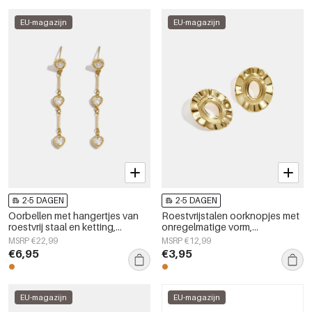
EU-magazijn
EU-magazijn
2-5 DAGEN
2-5 DAGEN
Oorbellen met hangertjes van
Roestvrijstalen oorknopjes met
roestvrij staal en ketting,
onregelmatige vorm,
elegant, geschikt voor feestjes
eenvoudige, alledaagse serie,
MSRP €22,99
MSRP €12,99
en bijeenkomsten, luxe serie
dames sieraden
€6,95
€3,95
damessieraden
EU-magazijn
EU-magazijn