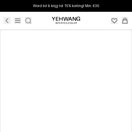
Word lid & krijg tot 15% korting! Min. €30
B2B WHOLESALER