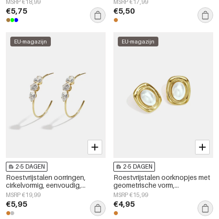
MSRP €18,99
MSRP €17,99
eenvoudige serie voor dames.
€5,75
€5,50
EU-magazijn
EU-magazijn
2-5 DAGEN
2-5 DAGEN
Roestvrijstalen oorringen,
Roestvrijstalen oorknopjes met
cirkelvormig, eenvoudig,
geometrische vorm,
dagelijks gebruik, eenvoudige
eenvoudige, alledaagse serie,
MSRP €19,99
MSRP €15,99
serie, damessieraden
damessieraden
€5,95
€4,95