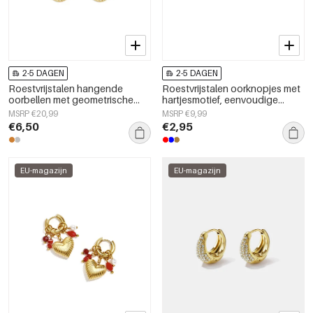
2-5 DAGEN
2-5 DAGEN
Roestvrijstalen hangende
Roestvrijstalen oorknopjes met
oorbellen met geometrische
hartjesmotief, eenvoudige
vorm, eenvoudige, alledaagse
dagelijkse sieraden uit de
MSRP €20,99
MSRP €9,99
serie, damessieraden
Simple Series voor dames.
€6,50
€2,95
EU-magazijn
EU-magazijn