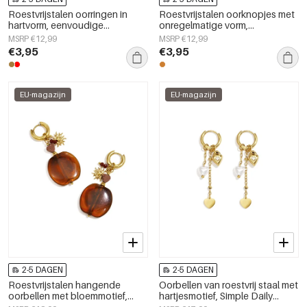
Roestvrijstalen oorringen in
Roestvrijstalen oorknopjes met
hartvorm, eenvoudige
onregelmatige vorm,
dagelijkse serie, damessieraden
eenvoudige, alledaagse serie,
MSRP €12,99
MSRP €12,99
dames sieraden
€3,95
€3,95
EU-magazijn
EU-magazijn
2-5 DAGEN
2-5 DAGEN
Roestvrijstalen hangende
Oorbellen van roestvrij staal met
oorbellen met bloemmotief,
hartjesmotief, Simple Daily
eenvoudige, alledaagse en
Simple serie, dames sieraden