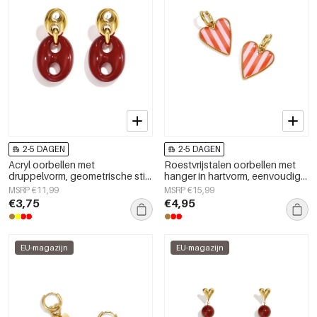
2-5 DAGEN
2-5 DAGEN
Acryl oorbellen met
Roestvrijstalen oorbellen met
druppelvorm, geometrische stijl,
hanger in hartvorm, eenvoudige
casual, alledaags, eenvoudige
dagelijkse serie, damessieraden
MSRP €11,99
MSRP €15,99
serie, dames sieraden
€3,75
€4,95
EU-magazijn
EU-magazijn