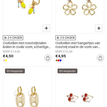
2-5 DAGEN
2-5 DAGEN
Oorbellen met roestvrijstalen
Oorbellen met hangertjes van
kralen in ovale vorm, schattige
roestvrij staal in de vorm van
en eenvoudige serie voor
een bloem uit de Daily Simple-
MSRP €14,99
MSRP €15,99
dagelijks gebruik,
serie voor dames.
€4,50
€4,95
damessieraden
EU-magazijn
EU-magazijn