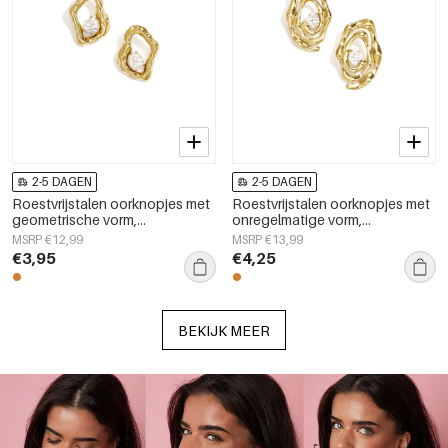
2-5 DAGEN
2-5 DAGEN
Roestvrijstalen oorknopjes met
Roestvrijstalen oorknopjes met
geometrische vorm,
onregelmatige vorm,
eenvoudige, alledaagse serie,
eenvoudige, alledaagse serie,
MSRP €12,99
MSRP €13,99
damessieraden
dames sieraden
€3,95
€4,25
BEKIJK MEER