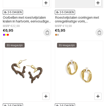
2-5 DAGEN
2-5 DAGEN
Oorbellen met roestvrijstalen
Roestvrijstalen oorringen met
kralen in hartvorm, eenvoudige
onregelmatige vorm,
dagelijkse serie voor dames.
eenvoudige, alledaagse serie,
MSRP €22,99
MSRP €19,99
damessieraden
€6,95
€5,95
EU-magazijn
EU-magazijn
2-5 DAGEN
2-5 DAGEN