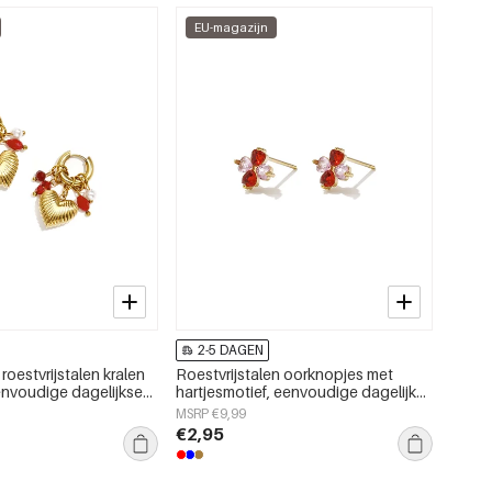
EU-magazijn
2-5 DAGEN
roestvrijstalen kralen
Roestvrijstalen oorknopjes met
eenvoudige dagelijkse
hartjesmotief, eenvoudige dagelijkse
mes.
sieraden uit de Simple Series voor
MSRP €9,99
dames.
€2,95