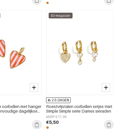
EU-magazijn
2-5 DAGEN
en oorbellen met hanger
Roestvrijstalen oorbellen setjes Hart
eenvoudige dagelijkse
Simple Simple serie Dames sieraden
ieraden
MSRP €17,99
€5,50