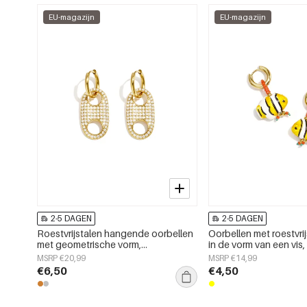
EU-magazijn
EU-magazijn
2-5 DAGEN
2-5 DAGEN
Roestvrijstalen hangende oorbellen
Oorbellen met roestvrij
met geometrische vorm,
in de vorm van een vis,
eenvoudige, alledaagse serie,
eenvoudige serie voor 
MSRP €20,99
MSRP €14,99
damessieraden
gebruik, damessierad
€6,50
€4,50