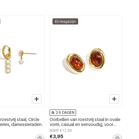
EU-magazijn
2-5 DAGEN
oestvrij staal, Circle
Oorbellen van roestvrij staal in ovale
Series, damessieraden.
vorm, casual en eenvoudig, voor
dagelijks gebruik, damessieraden.
MSRP €12,99
€3,95