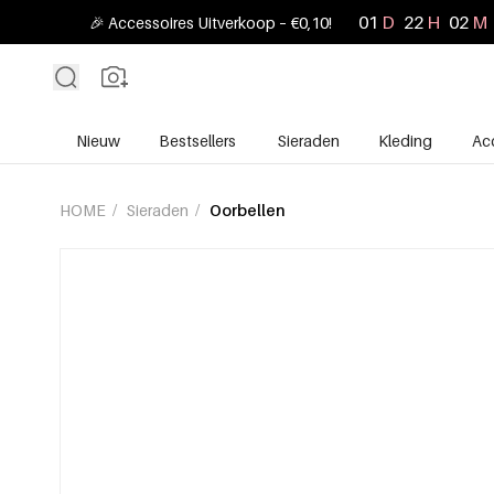
01
D
22
H
02
M
🎉 Accessoires Uitverkoop – €0,10!
Nieuw
Bestsellers
Sieraden
Kleding
Ac
HOME
/
Sieraden
/
Oorbellen