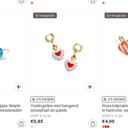
EU-magazijn
EU-magazijn
2-5 DAGEN
2-5 DAGEN
opjes Simple
Oorringetjes met hangend
Roestvrijstal
amessieraden
snoephart en parels
in hartvorm, 
serie, damess
MSRP €19,99
MSRP €15,99
€5,95
€4,95