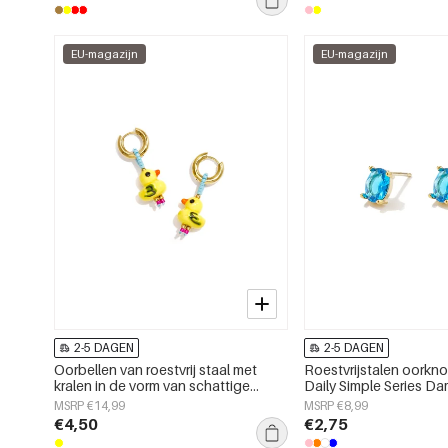
EU-magazijn
EU-magazijn
2-5 DAGEN
2-5 DAGEN
Oorbellen van roestvrij staal met
Roestvrijstalen oorkn
kralen in de vorm van schattige
Daily Simple Series D
dieren, uit de Daily Simple-serie voor
MSRP €14,99
MSRP €8,99
dames.
€4,50
€2,75