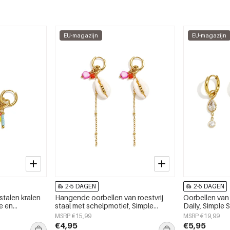
EU-magazijn
EU-magazijn
2-5 DAGEN
2-5 DAGEN
stalen kralen
Hangende oorbellen van roestvrij
Oorbellen van r
ge en
staal met schelpmotief, Simple
Daily, Simple 
dagelijks
Simple serie, dames sieraden
MSRP €15,99
MSRP €19,99
en
€4,95
€5,95