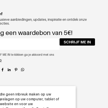
ef
usieve aanbiedingen, updates, inspiratie en ontdek onze
ecties.
g een waardebon van 5€!
SCHRIJF ME IN
F ME IN te klikken ga je akkoord met ons
ID
app
 die geen inbreuk maken op uw
geslagen op uw computer, tablet of
 website en voor uw