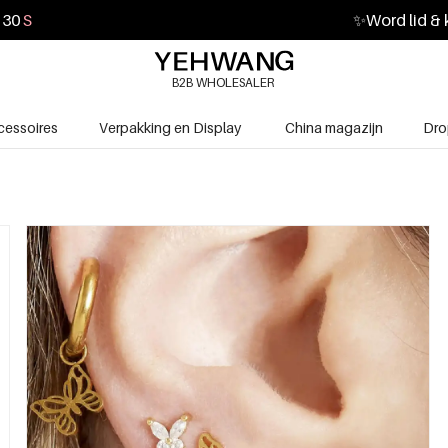
29
S
✨
Word lid & 
B2B WHOLESALER
cessoires
Verpakking en Display
China magazijn
Dro