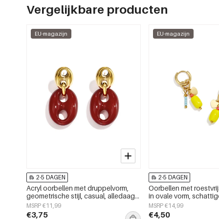
Vergelijkbare producten
EU-magazijn
EU-magazijn
2-5 DAGEN
2-5 DAGEN
Acryl oorbellen met druppelvorm,
Oorbellen met roestvrij
geometrische stijl, casual, alledaags,
in ovale vorm, schatti
eenvoudige serie, dames sieraden
eenvoudige serie voor 
MSRP €11,99
MSRP €14,99
gebruik, damessierad
€3,75
€4,50