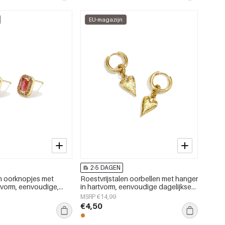
EU-magazijn
2-5 DAGEN
en oorknopjes met
Roestvrijstalen oorbellen met hanger
vorm, eenvoudige,
in hartvorm, eenvoudige dagelijkse
rie, damessieraden
serie, damessieraden
MSRP €14,99
€4,50