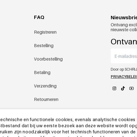
FAQ
Nieuwsbri
Ontvang excl
nieuwste coll
Registreren
Ontvan
Bestelling
Voorbestelling
Door op SCHRIJ
Betaling
PRIVACYBELE
Verzending
Retourneren
YEHWANG 
Chinees magazijn
echnische en functionele cookies, evenals analytische cookies
ekstbestand dat bij uw eerste bezoek aan deze website wordt op
Andere vragen
iken zijn noodzakelijk voor het technisch functioneren van de