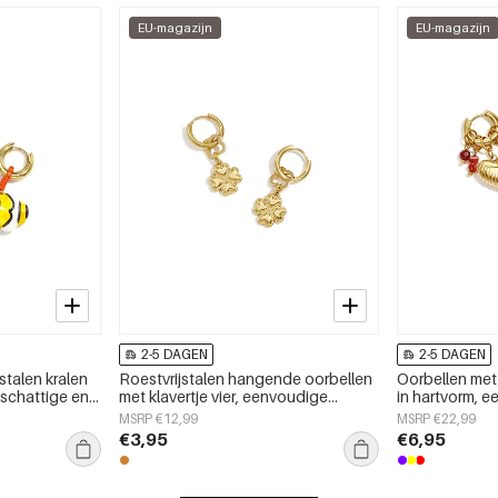
EU-magazijn
EU-magazijn
2-5 DAGEN
2-5 DAGEN
stalen kralen
Roestvrijstalen hangende oorbellen
Oorbellen met 
 schattige en
met klavertje vier, eenvoudige
in hartvorm, 
dagelijks
dagelijkse sieraden uit de Simple-
serie voor da
MSRP €12,99
MSRP €22,99
en
serie voor dames.
€3,95
€6,95