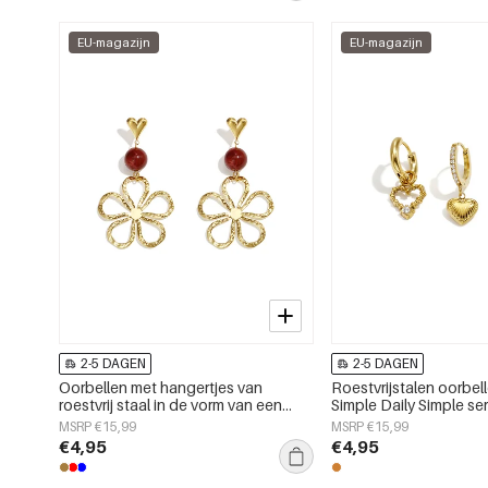
EU-magazijn
EU-magazijn
2-5 DAGEN
2-5 DAGEN
Oorbellen met hangertjes van
Roestvrijstalen oorbell
roestvrij staal in de vorm van een
Simple Daily Simple s
bloem uit de Daily Simple-serie voor
sieraden
MSRP €15,99
MSRP €15,99
dames.
€4,95
€4,95