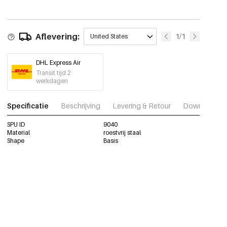
Aflevering:
1/1
United States
DHL Express Air
Transit tijd 2
werkdagen
Specificatie
Beschrijving
Levering & Retour
Download fot
SPU ID
9040
Material
roestvrij staal
Shape
Basis