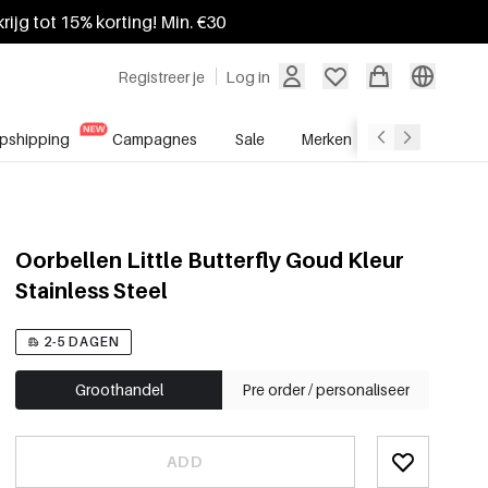
krijg tot 15% korting! Min. €30
Registreer je
Log in
pshipping
Campagnes
Sale
Merken
Groothandel
Oorbellen Little Butterfly Goud Kleur
Stainless Steel
2-5 DAGEN
Groothandel
Pre order / personaliseer
ADD