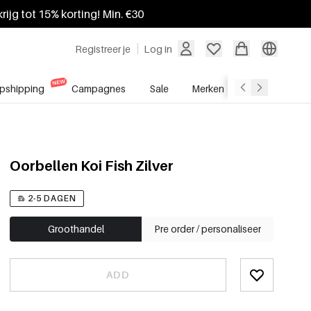
krijg tot 15% korting! Min. €30
Registreer je
Log in
pshipping
Campagnes
Sale
Merken
Groothandel
Oorbellen Koi Fish Zilver
2-5 DAGEN
Groothandel
Pre order / personaliseer
ADD