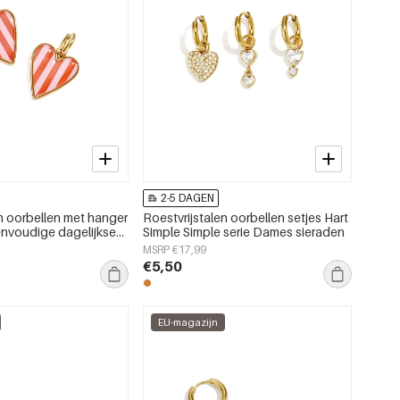
2-5 DAGEN
en oorbellen met hanger
Roestvrijstalen oorbellen setjes Hart
eenvoudige dagelijkse
Simple Simple serie Dames sieraden
ieraden
MSRP €17,99
€5,50
EU-magazijn