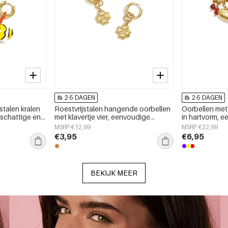
2-5 DAGEN
2-5 DAGEN
stalen kralen
Roestvrijstalen hangende oorbellen
Oorbellen met 
 schattige en
met klavertje vier, eenvoudige
in hartvorm, 
dagelijks
dagelijkse sieraden uit de Simple-
serie voor da
MSRP €12,99
MSRP €22,99
en
serie voor dames.
€3,95
€6,95
BEKIJK MEER