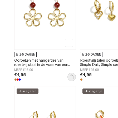
2-5 DAGEN
2-5 DAGEN
Oorbellen met hangertjes van
Roestvrijstalen oorbell
roestvrij staal in de vorm van een
Simple Daily Simple s
bloem uit de Daily Simple-serie voor
sieraden
MSRP €15,99
MSRP €15,99
dames.
€4,95
€4,95
EU-magazijn
EU-magazijn