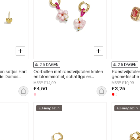
2-5 DAGEN
2-5 DAGEN
en setjes Hart
Oorbellen met roestvrijstalen kralen
Roestvrijstal
erie Dames
en bloemmotief, schattige en
geometrische 
eenvoudige serie, damessieraden.
alledaagse se
MSRP €14,99
MSRP €10,99
€4,50
€3,25
EU-magazijn
EU-magazijn