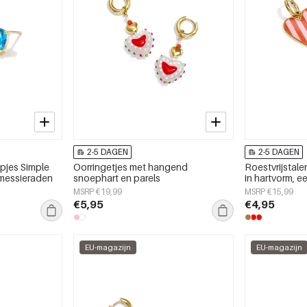
2-5 DAGEN
2-5 DAGEN
opjes Simple
Oorringetjes met hangend
Roestvrijstal
amessieraden
snoephart en parels
in hartvorm, 
serie, damess
MSRP €19,99
MSRP €15,99
€5,95
€4,95
EU-magazijn
EU-magazijn