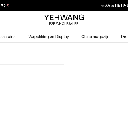
51
S
✨
Word lid & 
B2B WHOLESALER
cessoires
Verpakking en Display
China magazijn
Dro