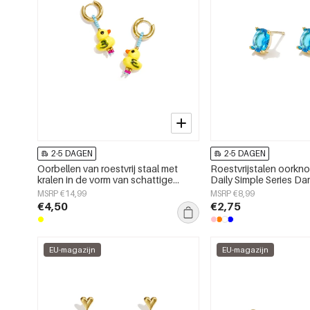
2-5 DAGEN
2-5 DAGEN
Oorbellen van roestvrij staal met
Roestvrijstalen oorkn
kralen in de vorm van schattige
Daily Simple Series D
dieren, uit de Daily Simple-serie voor
MSRP €14,99
MSRP €8,99
dames.
€4,50
€2,75
EU-magazijn
EU-magazijn