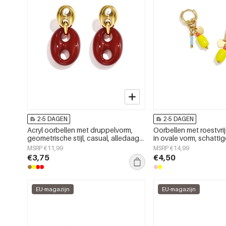
2-5 DAGEN
2-5 DAGEN
Acryl oorbellen met druppelvorm,
Oorbellen met roestvrij
geometrische stijl, casual, alledaags,
in ovale vorm, schatti
eenvoudige serie, dames sieraden
eenvoudige serie voor 
MSRP €11,99
MSRP €14,99
gebruik, damessierad
€3,75
€4,50
EU-magazijn
EU-magazijn