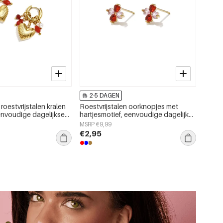
2-5 DAGEN
roestvrijstalen kralen
Roestvrijstalen oorknopjes met
eenvoudige dagelijkse
hartjesmotief, eenvoudige dagelijkse
mes.
sieraden uit de Simple Series voor
MSRP €9,99
dames.
€2,95