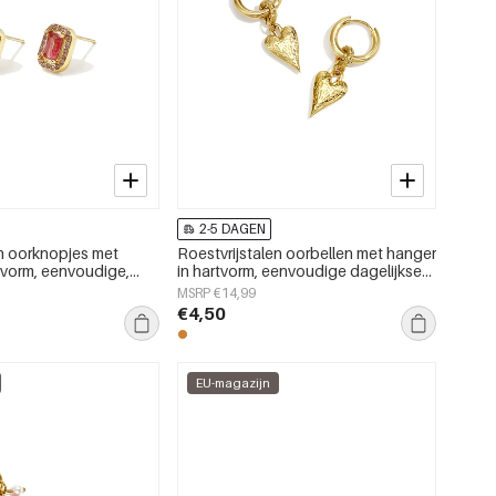
2-5 DAGEN
en oorknopjes met
Roestvrijstalen oorbellen met hanger
vorm, eenvoudige,
in hartvorm, eenvoudige dagelijkse
rie, damessieraden
serie, damessieraden
MSRP €14,99
€4,50
EU-magazijn