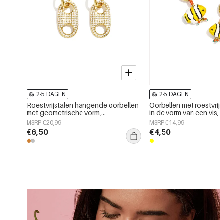
2-5 DAGEN
2-5 DAGEN
Roestvrijstalen hangende oorbellen
Oorbellen met roestvrij
met geometrische vorm,
in de vorm van een vis,
eenvoudige, alledaagse serie,
eenvoudige serie voor 
MSRP €20,99
MSRP €14,99
damessieraden
gebruik, damessierad
€6,50
€4,50