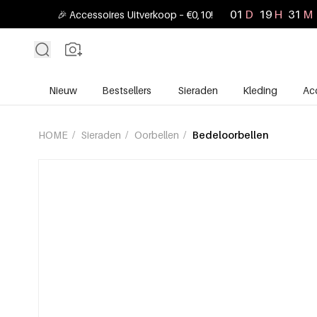
01
D
19
H
31
M
🎉 Accessoires Uitverkoop – €0,10!
Nieuw
Bestsellers
Sieraden
Kleding
Ac
HOME
/
Sieraden
/
Oorbellen
/
Bedeloorbellen