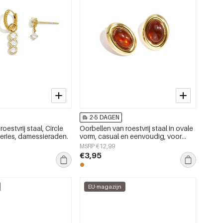
2-5 DAGEN
oestvrij staal, Circle
Oorbellen van roestvrij staal in ovale
Series, damessieraden.
vorm, casual en eenvoudig, voor
dagelijks gebruik, damessieraden.
MSRP €12,99
€3,95
EU-magazijn