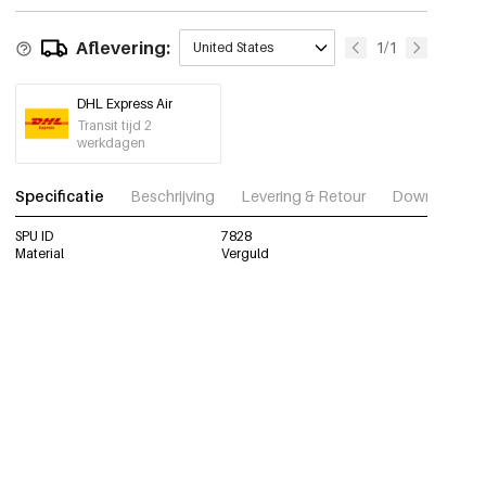
Aflevering:
1/1
United States
DHL Express Air
Transit tijd 2
werkdagen
Specificatie
Beschrijving
Levering & Retour
Download fot
SPU ID
7828
Material
Verguld