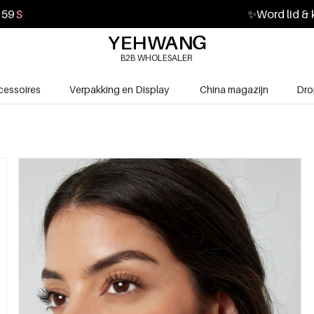
57
S
✨
Word lid & 
B2B WHOLESALER
cessoires
Verpakking en Display
China magazijn
Dro