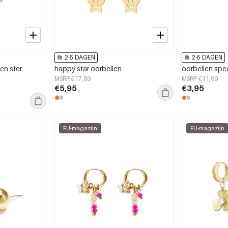
2-5 DAGEN
2-5 DAGEN
en ster
happy star oorbellen
oorbellen spec
MSRP €17,99
MSRP €11,99
€5,95
€3,95
EU-magazijn
EU-magazijn