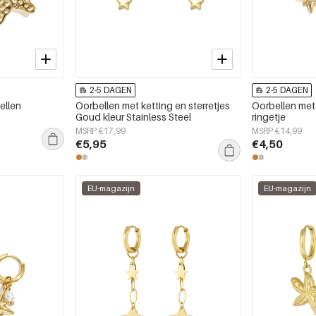
2-5 DAGEN
2-5 DAGEN
ellen
Oorbellen met ketting en sterretjes
Oorbellen met 
Goud kleur Stainless Steel
ringetje
MSRP €17,99
MSRP €14,99
€5,95
€4,50
EU-magazijn
EU-magazijn