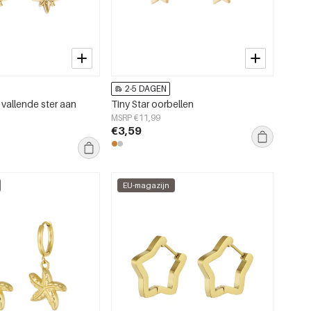
2-5 DAGEN
vallende ster aan
Tiny Star oorbellen
MSRP €11,99
€3,59
EU-magazijn