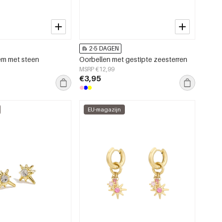
2-5 DAGEN
em met steen
Oorbellen met gestipte zeesterren
MSRP €12,99
€3,95
EU-magazijn