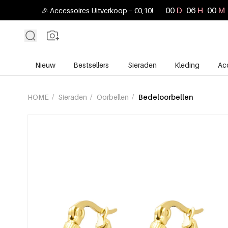
00
D
06
H
00
M
🎉 Accessoires Uitverkoop – €0,10!
Nieuw
Bestsellers
Sieraden
Kleding
Ac
HOME
/
Sieraden
/
Oorbellen
/
Bedeloorbellen