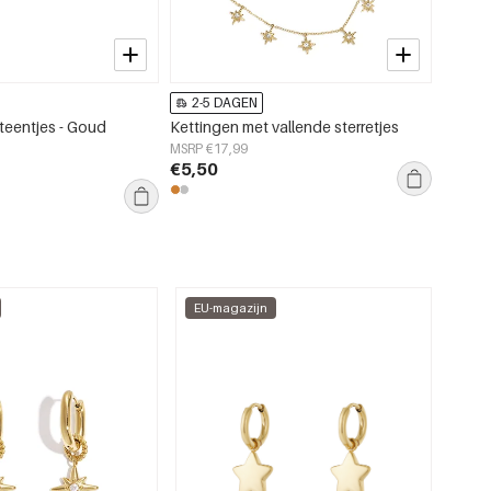
2-5 DAGEN
2-5
steentjes - Goud
Kettingen met vallende sterretjes
Armban
MSRP €17,99
MSRP €
€5,50
€4,50
EU-magazijn