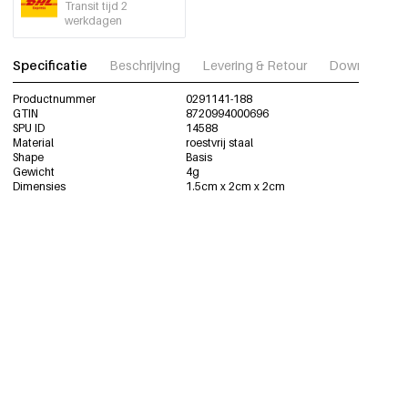
Transit tijd 2
werkdagen
Specificatie
Beschrijving
Levering & Retour
Download fot
Productnummer
0291141-188
GTIN
8720994000696
SPU ID
14588
Material
roestvrij staal
Shape
Basis
Gewicht
4g
Dimensies
1.5cm x 2cm x 2cm