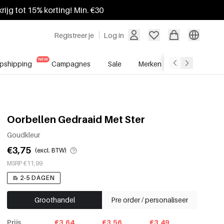
krijg tot 15% korting! Min. €30
Registreer je
Log in
pshipping
Campagnes
Sale
Merken
Groothandel
Oorbellen Gedraaid Met Ster
Goudkleur
€3,75
(excl. BTW)
MSRP €11,99
2-5 DAGEN
Groothandel
Pre order / personaliseer
Prijs
€3.64
€3.56
€3.49