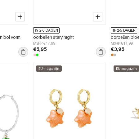
2-5 DAGEN
2-5 DAGEN
in bol vorm
oorbellen stary night
oorbellen blo
MSRP €17,99
MSRP €11,99
€5,95
€3,95
EU-magazijn
EU-magazijn