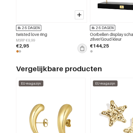
2-5 DAGEN
2-5 DAGEN
twisted love ring
Oorbellen display scha
zilver/Goud kleur
MSRP €9,99
€2,95
€144,25
Vergelijkbare producten
EU-magazijn
EU-magazijn