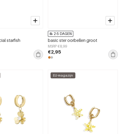
2-5 DAGEN
ial starfish
basic ster oorbellen groot
MSRP €8,99
€2,95
EU-magazijn