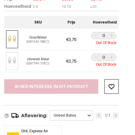
Hoeveelheid
5-9
10-19
≥20
SKU
Prijs
Hoeveelheid
Goudkleur
€3,75
0291141-188
Out Of Stock
zilveren kleur
€3,75
0291141-118
Out Of Stock
IK HEB INTERESSE IN DIT PRODUCT
Aflevering:
1/1
United States
DHL Express Air