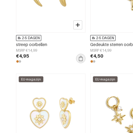
2-5 DAGEN
2-5 DAGEN
streep oorbellen
Gedeukte sterren oorb
MSRP €14,99
MSRP €14,99
€4,95
€4,50
EU-magazijn
EU-magazijn