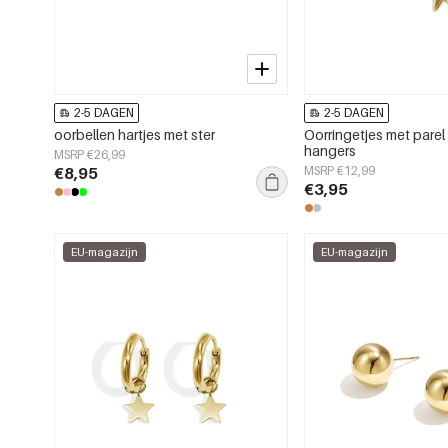
2-5 DAGEN
2-5 DAGEN
oorbellen hartjes met ster
Oorringetjes met parel 
hangers
MSRP €26,99
€8,95
MSRP €12,99
€3,95
EU-magazijn
EU-magazijn