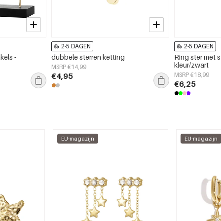
2-5 DAGEN
2-5 DAGEN
kels -
dubbele sterren ketting
Ring ster met 
kleur/zwart
MSRP €14,99
€4,95
MSRP €18,99
€6,25
EU-magazijn
EU-magazijn