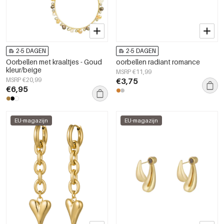
2-5 DAGEN
2-5 DAGEN
Oorbellen met kraaltjes - Goud
oorbellen radiant romance
kleur/beige
MSRP €11,99
MSRP €20,99
€3,75
€6,95
EU-magazijn
EU-magazijn