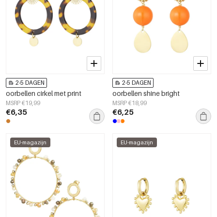
2-5 DAGEN
2-5 DAGEN
oorbellen cirkel met print
oorbellen shine bright
MSRP €19,99
MSRP €18,99
€6,35
€6,25
EU-magazijn
EU-magazijn