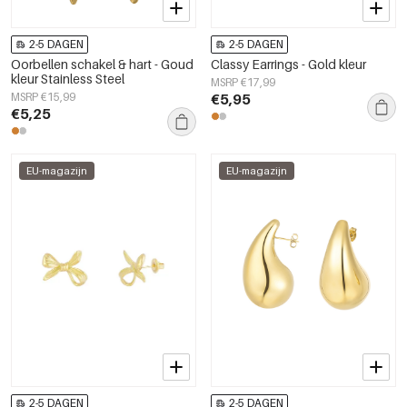
2-5 DAGEN
2-5 DAGEN
Oorbellen schakel & hart - Goud
Classy Earrings - Gold kleur
kleur Stainless Steel
MSRP €17,99
MSRP €15,99
€5,95
€5,25
EU-magazijn
EU-magazijn
2-5 DAGEN
2-5 DAGEN