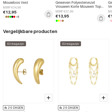
Mouwloos Vest
Geweven Polyestervezel
Ge
Vrouwen Korte Mouwen Tops
V
MSRP €34,99
Elegant Solide Kleur
El
€12,95
MSRP €37,99
MS
Le
€13,95
€
+8
Vergelijkbare producten
EU-magazijn
EU-magazijn
2-5 DAGEN
2-5 DAGEN