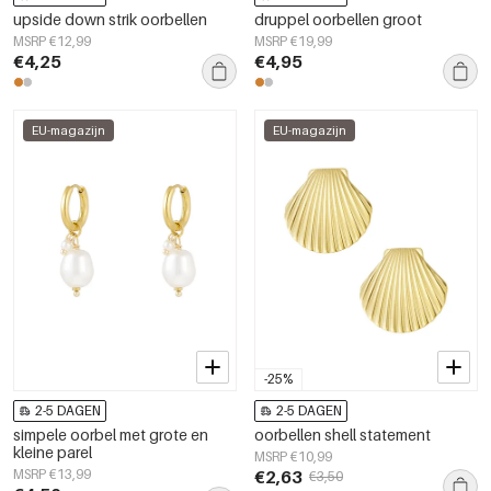
upside down strik oorbellen
druppel oorbellen groot
MSRP €12,99
MSRP €19,99
€4,25
€4,95
EU-magazijn
EU-magazijn
-25%
2-5 DAGEN
2-5 DAGEN
simpele oorbel met grote en
oorbellen shell statement
kleine parel
MSRP €10,99
MSRP €13,99
€2,63
€3,50