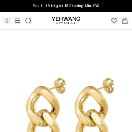
Word lid & krijg tot 15% korting! Min. €30
B2B WHOLESALER