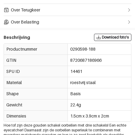
Over Terugkeer
Over Belasting
Beschrijving
Download foto's
Productnummer
0290598-188
GTIN
8720687186966
SPU ID
14461
Material
roestvrij staal
Shape
Basis
Gewicht
22.4g
Dimensies
1.5cm x 3.9cm x 2cm
Hoe tof zijn deze gouden schakel oorbellen met drie schakels! Een echte
eyecatcher! Daarnaast zijn de oorbellen superleuk te combineren met
meerdere matchende sieraden en kun je zo zwel feestelijk als dagelijks