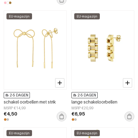
EU-magazijn
EU-magazijn
2-5 DAGEN
2-5 DAGEN
schakel oorbellen met strik
lange schakeloorbellen
MSRP €14,99
MSRP €20,99
€4,50
€6,95
EU-magazijn
EU-magazijn