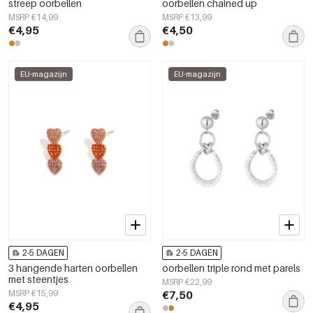
streep oorbellen
oorbellen chained up
MSRP €14,99
MSRP €13,99
€4,95
€4,50
EU-magazijn
EU-magazijn
2-5 DAGEN
2-5 DAGEN
3 hangende harten oorbellen
oorbellen triple rond met parels
met steentjes
MSRP €22,99
MSRP €15,99
€7,50
€4,95