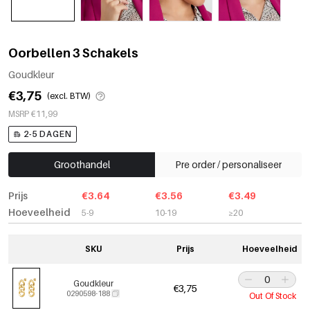
Oorbellen 3 Schakels
Goudkleur
€3,75
(excl. BTW)
MSRP €11,99
2-5 DAGEN
Groothandel
Pre order / personaliseer
Prijs
€3.64
€3.56
€3.49
Hoeveelheid
5-9
10-19
≥20
SKU
Prijs
Hoeveelheid
Goudkleur
€3,75
0290598-188
Out Of Stock