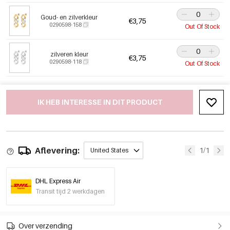
Goud- en zilverkleur
€3,75
0290598-158
Out Of Stock
zilveren kleur
€3,75
0290598-118
Out Of Stock
IK HEB INTERESSE IN DIT PRODUCT
Aflevering:
1/1
United States
DHL Express Air
Transit tijd 2 werkdagen
Over verzending