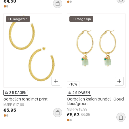
€4,50
EU-magazijn
EU-magazijn
-10%
2-5 DAGEN
2-5 DAGEN
oorbellen rond met print
Oorbellen kralen bundel - Goud
kleur/groen
MSRP €17,99
€5,95
MSRP €18,99
€5,63
€6,25