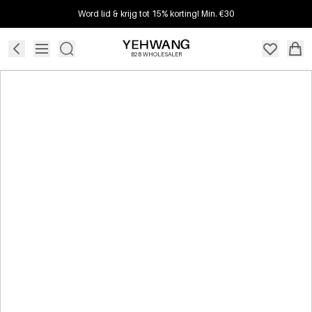
Word lid & krijg tot 15% korting! Min. €30
B2B WHOLESALER