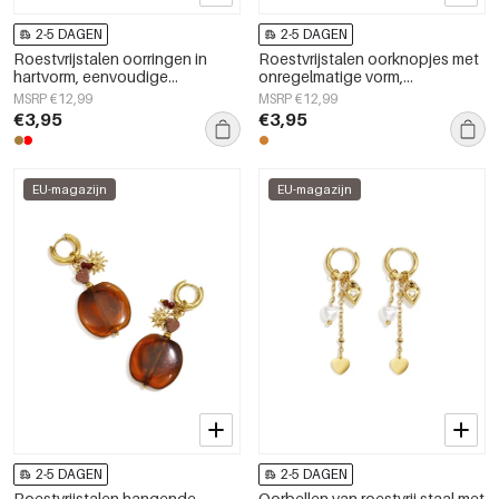
2-5 DAGEN
2-5 DAGEN
Roestvrijstalen oorringen in
Roestvrijstalen oorknopjes met
hartvorm, eenvoudige
onregelmatige vorm,
dagelijkse serie, damessieraden
eenvoudige, alledaagse serie,
MSRP €12,99
MSRP €12,99
dames sieraden
€3,95
€3,95
EU-magazijn
EU-magazijn
2-5 DAGEN
2-5 DAGEN
Roestvrijstalen hangende
Oorbellen van roestvrij staal met