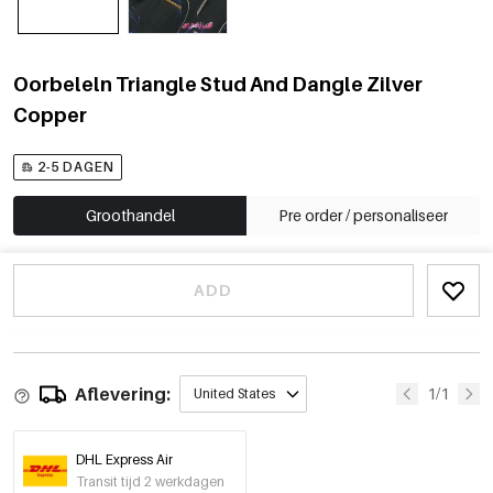
Oorbeleln Triangle Stud And Dangle Zilver
Copper
2-5 DAGEN
Groothandel
Pre order / personaliseer
ADD
Aflevering:
1/1
United States
DHL Express Air
Transit tijd 2 werkdagen