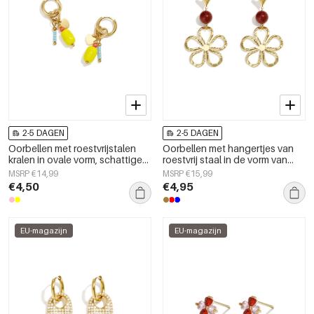
2-5 DAGEN
2-5 DAGEN
Oorbellen met roestvrijstalen
Oorbellen met hangertjes van
kralen in ovale vorm, schattige
roestvrij staal in de vorm van
en eenvoudige serie voor
een bloem uit de Daily Simple-
MSRP €14,99
MSRP €15,99
dagelijks gebruik,
serie voor dames.
€4,50
€4,95
damessieraden
EU-magazijn
EU-magazijn