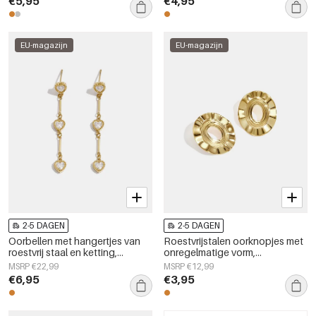
€5,95
€4,95
EU-magazijn
EU-magazijn
2-5 DAGEN
2-5 DAGEN
Oorbellen met hangertjes van
Roestvrijstalen oorknopjes met
roestvrij staal en ketting,
onregelmatige vorm,
elegant, geschikt voor feestjes
eenvoudige, alledaagse serie,
MSRP €22,99
MSRP €12,99
en bijeenkomsten, luxe serie
dames sieraden
€6,95
€3,95
damessieraden