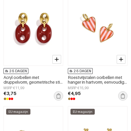
2-5 DAGEN
2-5 DAGEN
Acryl oorbellen met
Roestvrijstalen oorbellen met
druppelvorm, geometrische stijl,
hanger in hartvorm, eenvoudige
casual, alledaags, eenvoudige
dagelijkse serie, damessieraden
MSRP €11,99
MSRP €15,99
serie, dames sieraden
€3,75
€4,95
EU-magazijn
EU-magazijn