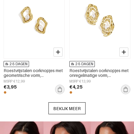
2-5 DAGEN
2-5 DAGEN
Roestvrijstalen oorknopjes met
Roestvrijstalen oorknopjes met
geometrische vorm,
onregelmatige vorm,
eenvoudige, alledaagse serie,
eenvoudige, alledaagse serie,
MSRP €12,99
MSRP €13,99
damessieraden
dames sieraden
€3,95
€4,25
BEKIJK MEER