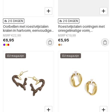
2-5 DAGEN
2-5 DAGEN
Oorbellen met roestvrijstalen
Roestvrijstalen oorringen met
kralen in hartvorm, eenvoudige
onregelmatige vorm,
dagelijkse serie voor dames.
eenvoudige, alledaagse serie,
MSRP €22,99
MSRP €19,99
damessieraden
€6,95
€5,95
EU-magazijn
EU-magazijn