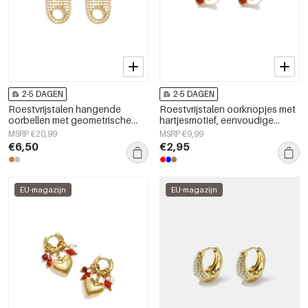
2-5 DAGEN
2-5 DAGEN
Roestvrijstalen hangende
Roestvrijstalen oorknopjes met
oorbellen met geometrische
hartjesmotief, eenvoudige
vorm, eenvoudige, alledaagse
dagelijkse sieraden uit de
MSRP €20,99
MSRP €9,99
serie, damessieraden
Simple Series voor dames.
€6,50
€2,95
EU-magazijn
EU-magazijn