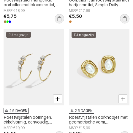
oorbellen met bloemmotief,
hartjesmotief, Simple Daily
eenvoudige, alledaagse en
Simple serie, dames sieraden
MSRP €18,99
MSRP €17,99
eenvoudige serie voor dames.
€5,75
€5,50
EU-magazijn
EU-magazijn
2-5 DAGEN
2-5 DAGEN
Roestvrijstalen oorringen,
Roestvrijstalen oorknopjes met
cirkelvormig, eenvoudig,
geometrische vorm,
dagelijks gebruik, eenvoudige
eenvoudige, alledaagse serie,
MSRP €19,99
MSRP €15,99
serie, damessieraden
damessieraden