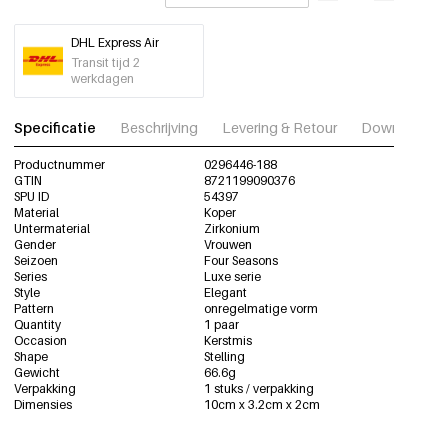
DHL Express Air
Transit tijd 2
werkdagen
Specificatie
Beschrijving
Levering & Retour
Download fot
Productnummer
0296446-188
GTIN
8721199090376
SPU ID
54397
Material
Koper
Untermaterial
Zirkonium
Gender
Vrouwen
Seizoen
Four Seasons
Series
Luxe serie
Style
Elegant
Pattern
onregelmatige vorm
Quantity
1 paar
Occasion
Kerstmis
Shape
Stelling
Gewicht
66.6g
Verpakking
1 stuks / verpakking
Dimensies
10cm x 3.2cm x 2cm