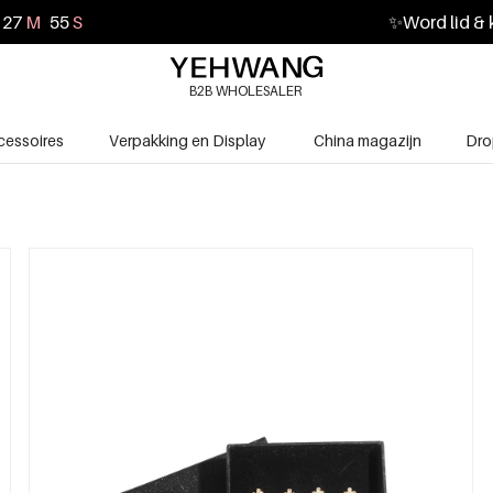
27
M
53
S
✨
Word lid & 
B2B WHOLESALER
cessoires
Verpakking en Display
China magazijn
Dro