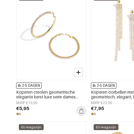
2-5 DAGEN
2-5 DAGEN
Koperen creolen geometrische
Koperen oorbellen met
elegante kerst luxe serie dames
geometrisch, elegant, k
sieraden
serie, damessieraden
MSRP €19,99
MSRP €23,99
€5,95
€7,95
EU-magazijn
EU-magazijn