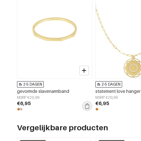
2-5 DAGEN
2-5 DAGEN
gevormde slavenarmband
statement love hanger 
MSRP €20,99
MSRP €20,99
€6,95
€6,95
Vergelijkbare producten