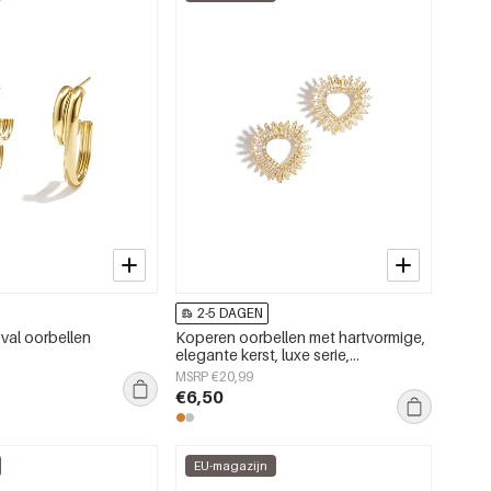
2-5 DAGEN
al oorbellen
Koperen oorbellen met hartvormige,
elegante kerst, luxe serie,
damessieraden
MSRP €20,99
€6,50
EU-magazijn