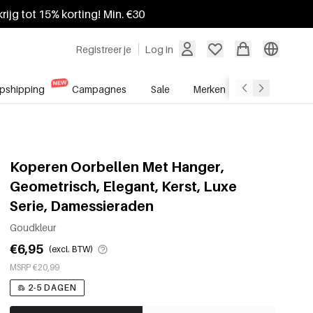
krijg tot 15% korting! Min. €30
Registreer je
Log in
pshipping
Campagnes
Sale
Merken
Groothandel
Koperen Oorbellen Met Hanger,
Geometrisch, Elegant, Kerst, Luxe
Serie, Damessieraden
Goudkleur
€6,95
(excl. BTW)
MSRP €20,99
2-5 DAGEN