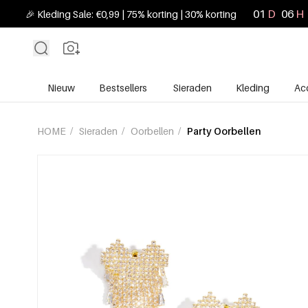
01
D
06
H
🎉 Kleding Sale: €0,99 | 75% korting | 30% korting
Nieuw
Bestsellers
Sieraden
Kleding
Ac
HOME
/
Sieraden
/
Oorbellen
/
Party Oorbellen