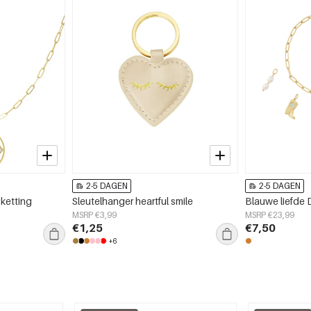
2-5 DAGEN
2-5 DAGEN
ketting
Sleutelhanger heartful smile
Blauwe liefde
MSRP €3,99
MSRP €23,99
€1,25
€7,50
+6