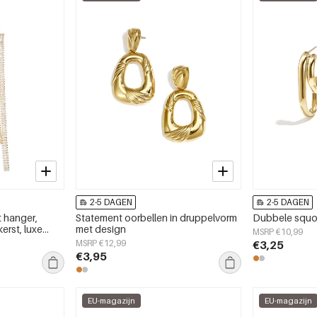
2-5 DAGEN
2-5 DAGEN
 hanger,
Statement oorbellen in druppelvorm
Dubbele squov
erst, luxe
met design
MSRP €10,99
MSRP €12,99
€3,25
€3,95
EU-magazijn
EU-magazijn