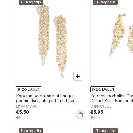
EU-magazijn
EU-magazijn
2-5 DAGEN
2-5 DAGEN
Koperen oorbellen met hanger,
Koperen oorbellen Ge
geometrisch, elegant, kerst, luxe
Casual Kerst Eenvoudi
serie, damessieraden
Dames sieraden
MSRP €17,99
MSRP €19,99
€5,50
€5,95
EU-magazijn
EU-magazijn