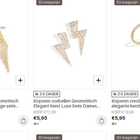
EU-magazijn
EU-magazijn
2-5 DAGEN
2-5 DAGEN
ometrisch
Koperen oorbellen Geometrisch
Koperen creo
ge serie
Elegant Kerst Luxe Serie Dames
elegante kerst
sieraden
sieraden
MSRP €17,99
MSRP €19,99
€5,95
€5,95
EU-magazijn
EU-magazijn