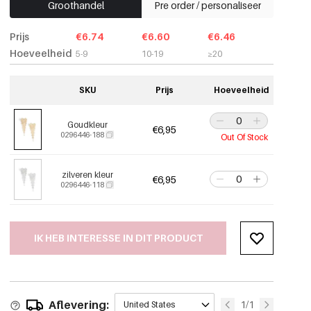
Groothandel
Pre order / personaliseer
Prijs
€6.74
€6.60
€6.46
Hoeveelheid
5-9
10-19
≥20
SKU
Prijs
Hoeveelheid
Goudkleur
€6,95
0296446-188
Out Of Stock
zilveren kleur
€6,95
0296446-118
IK HEB INTERESSE IN DIT PRODUCT
Aflevering:
1/1
United States