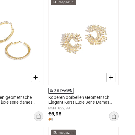
EU-magazijn
2-5 DAGEN
len geometrische
Koperen oorbellen Geometrisch
 luxe serie dames
Elegant Kerst Luxe Serie Dames
sieraden
MSRP €22,99
€6,96
EU-magazijn