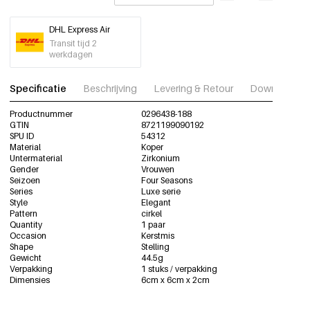
DHL Express Air
Transit tijd 2
werkdagen
Specificatie
Beschrijving
Levering & Retour
Download fot
Productnummer
0296438-188
GTIN
8721199090192
SPU ID
54312
Material
Koper
Untermaterial
Zirkonium
Gender
Vrouwen
Seizoen
Four Seasons
Series
Luxe serie
Style
Elegant
Pattern
cirkel
Quantity
1 paar
Occasion
Kerstmis
Shape
Stelling
Gewicht
44.5g
Verpakking
1 stuks / verpakking
Dimensies
6cm x 6cm x 2cm