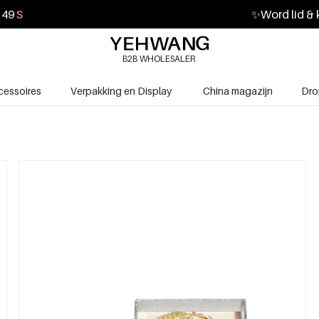
48
S
✨
Word lid & 
B2B WHOLESALER
cessoires
Verpakking en Display
China magazijn
Dro