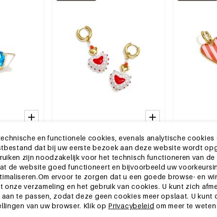
echnische en functionele cookies, evenals analytische cookies
2-5 DAGEN
2-5 DAGEN
ekstbestand dat bij uw eerste bezoek aan deze website wordt op
opjes Simple
Oorringetjes met hangend
Roestvrijstal
amessieraden
snoephart en parels
in hartvorm, 
iken zijn noodzakelijk voor het technisch functioneren van de
serie, damess
MSRP €19,99
MSRP €15,99
t de website goed functioneert en bijvoorbeeld uw voorkeursin
€5,95
€4,95
timaliseren.Om ervoor te zorgen dat u een goede browse- en wi
 onze verzameling en het gebruik van cookies. U kunt zich afm
 aan te passen, zodat deze geen cookies meer opslaat. U kunt oo
ellingen van uw browser. Klik op
Privacybeleid
om meer te weten
EU-magazijn
EU-magazijn