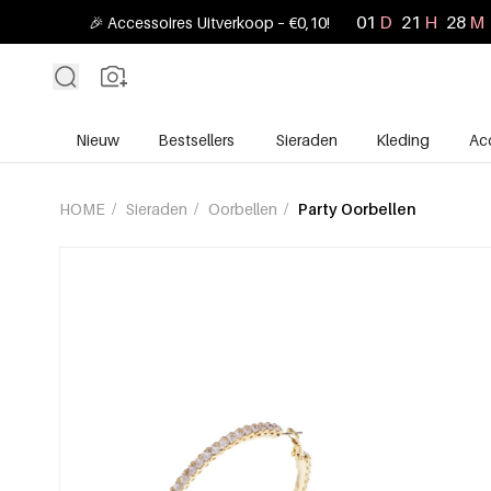
01
D
21
H
28
M
🎉 Accessoires Uitverkoop – €0,10!
Nieuw
Bestsellers
Sieraden
Kleding
Ac
HOME
/
Sieraden
/
Oorbellen
/
Party Oorbellen