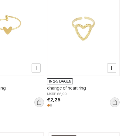
2-5 DAGEN
2-5
ring
change of heart ring
gleami
MSRP €6,99
MSRP €
€2,25
€3,50