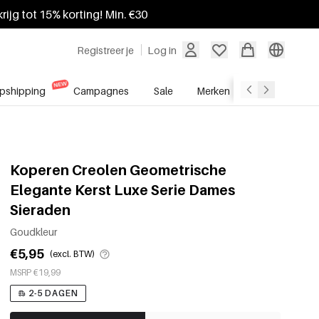
krijg tot 15% korting! Min. €30
Registreer je
Log in
pshipping
Campagnes
Sale
Merken
Groothandel
Koperen Creolen Geometrische
Elegante Kerst Luxe Serie Dames
Sieraden
Goudkleur
€5,95
(excl. BTW)
MSRP €19,99
2-5 DAGEN