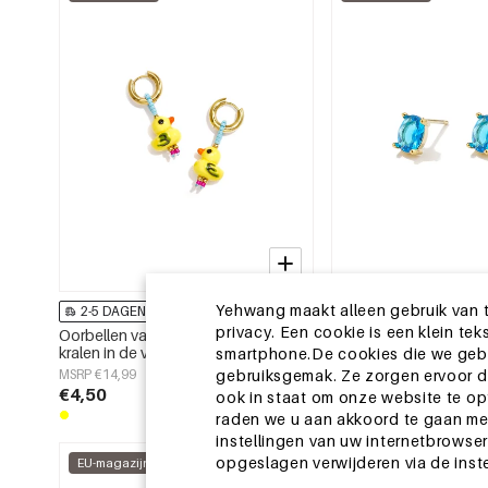
Yehwang maakt alleen gebruik van t
2-5 DAGEN
2-5 DAGEN
privacy. Een cookie is een klein t
Oorbellen van roestvrij staal met
Roestvrijstalen oorkn
kralen in de vorm van schattige
Daily Simple Series D
smartphone.De cookies die we gebru
dieren, uit de Daily Simple-serie voor
MSRP €14,99
MSRP €8,99
gebruiksgemak. Ze zorgen ervoor da
dames.
€4,50
€2,75
ook in staat om onze website te op
raden we u aan akkoord te gaan met
instellingen van uw internetbrowser
opgeslagen verwijderen via de inst
EU-magazijn
EU-magazijn