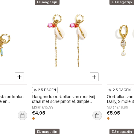
EU-magazijn
EU-magazijn
2-5 DAGEN
2-5 DAGEN
stalen kralen
Hangende oorbellen van roestvrij
Oorbellen van r
ge en
staal met schelpmotief, Simple
Daily, Simple 
dagelijks
Simple serie, dames sieraden
MSRP €15,99
MSRP €19,99
en
€4,95
€5,95
EU-magazijn
EU-magazijn