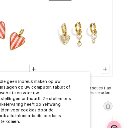
 die geen inbreuk maken op uw
2-5 DAGEN
geslagen op uw computer, tablet of
en oorbellen met hanger
Roestvrijstalen oorbellen setjes Hart
eenvoudige dagelijkse
Simple Simple serie Dames sieraden
 website en voor uw
ieraden
MSRP €17,99
stellingen onthoudt. Ze stellen ons
€5,50
nkelervaring heeft op Yehwang,
elden voor cookies door de
k alle informatie die eerder is
 te komen.
EU-magazijn