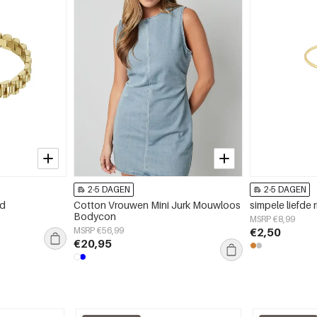
2-5 DAGEN
2-5 DAGEN
nd
Cotton Vrouwen Mini Jurk Mouwloos
simpele liefde 
Bodycon
MSRP €8,99
MSRP €56,99
€2,50
€20,95