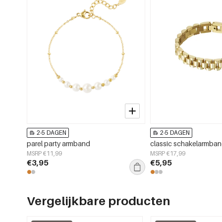
2-5 DAGEN
2-5 DAGEN
parel party armband
classic schakelarmba
MSRP €11,99
MSRP €17,99
€3,95
€5,95
Vergelijkbare producten