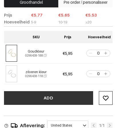
Groothandel
Pre order / personaliseer
Prijs
€5.77
€5.65
€5.53
Hoeveelheid
5-9
10-19
≥20
SKU
Prijs
Hoeveelheid
Goudkleur
€5,95
0296438-188
zilveren kleur
€5,95
0296438-118
ADD
Aflevering:
1/1
United States