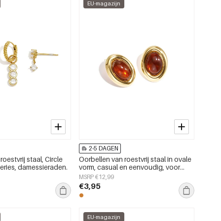
EU-magazijn
2-5 DAGEN
oestvrij staal, Circle
Oorbellen van roestvrij staal in ovale
Series, damessieraden.
vorm, casual en eenvoudig, voor
dagelijks gebruik, damessieraden.
MSRP €12,99
€3,95
EU-magazijn