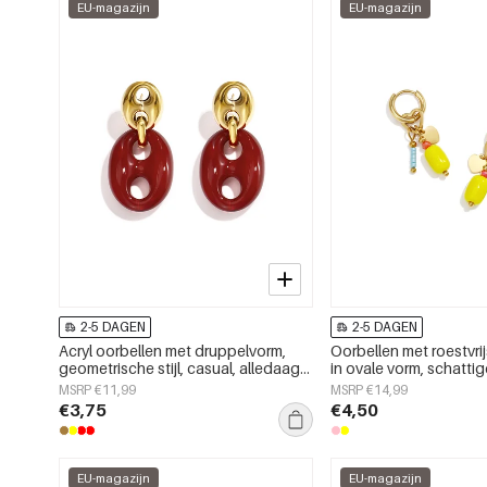
EU-magazijn
EU-magazijn
2-5 DAGEN
2-5 DAGEN
Acryl oorbellen met druppelvorm,
Oorbellen met roestvrij
geometrische stijl, casual, alledaags,
in ovale vorm, schatti
eenvoudige serie, dames sieraden
eenvoudige serie voor 
MSRP €11,99
MSRP €14,99
gebruik, damessierad
€3,75
€4,50
EU-magazijn
EU-magazijn