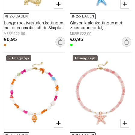
2-5 DAGEN
2-5 DAGEN
Lange roestvrijstalen kettingen
Glazen kralenkettingen met
met dierenmotief uit de Simple
zeesterrenmotief,
Daily Simple-serie voor dames.
vakantie-/strandthema,
MSRP €22,99
MSRP €22,99
romantische serie voor dames.
€6,95
€6,95
EU-magazijn
EU-magazijn