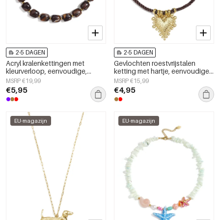
2-5 DAGEN
2-5 DAGEN
Acryl kralenkettingen met
Gevlochten roestvrijstalen
kleurverloop, eenvoudige,
ketting met hartje, eenvoudige
alledaagse serie, dames
dagelijkse serie, dames
MSRP €19,99
MSRP €15,99
sieraden
sieraden
€5,95
€4,95
EU-magazijn
EU-magazijn