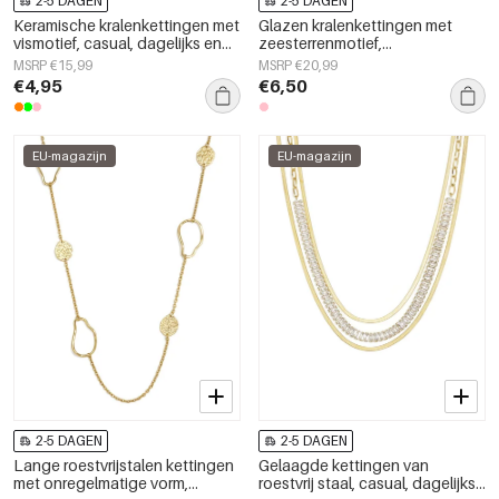
2-5 DAGEN
2-5 DAGEN
Keramische kralenkettingen met
Glazen kralenkettingen met
vismotief, casual, dagelijks en
zeesterrenmotief,
romantisch, damessieraden
vakantie-/strandthema,
MSRP €15,99
MSRP €20,99
romantische serie voor dames.
€4,95
€6,50
EU-magazijn
EU-magazijn
2-5 DAGEN
2-5 DAGEN
Lange roestvrijstalen kettingen
Gelaagde kettingen van
met onregelmatige vorm,
roestvrij staal, casual, dagelijks