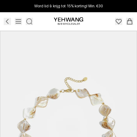
Word lid & krijg tot 15% korting! Min. €30
B2B WHOLESALER