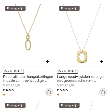
EU-magazijn
EU-magazijn
2-5 DAGEN
2-5 DAGEN
Roestvrijstalen hangerkettingen
Lange roestvrijstalen kettingen
in ovale vorm, eenvoudige,
met geometrische vorm,
alledaagse serie,
eenvoudige, alledaagse serie,
MSRP €15,99
MSRP €19,99
damessieraden
dames sieraden
€4,95
€5,95
EU-magazijn
EU-magazijn