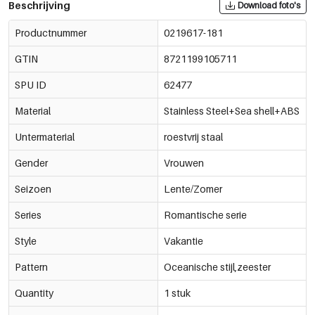
Beschrijving
Download foto's
Productnummer
0219617-181
GTIN
8721199105711
SPU ID
62477
Material
Stainless Steel+Sea shell+ABS
Untermaterial
roestvrij staal
Gender
Vrouwen
Seizoen
Lente/Zomer
Series
Romantische serie
Style
Vakantie
Pattern
Oceanische stijl,zeester
Quantity
1 stuk