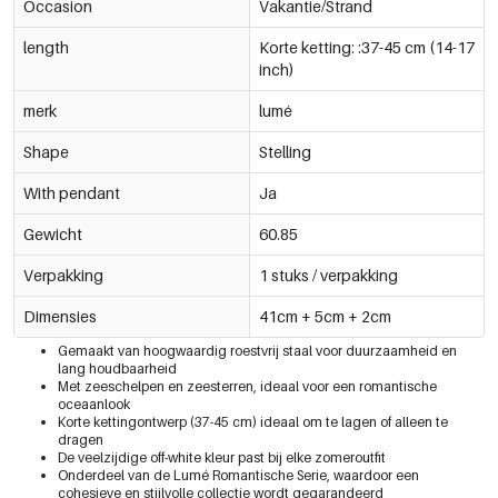
Occasion
Vakantie/Strand
length
Korte ketting: :37-45 cm (14-17
inch)
merk
lumé
Shape
Stelling
With pendant
Ja
Gewicht
60.85
Verpakking
1 stuks / verpakking
Dimensies
41cm + 5cm + 2cm
Gemaakt van hoogwaardig roestvrij staal voor duurzaamheid en
lang houdbaarheid
Met zeeschelpen en zeesterren, ideaal voor een romantische
oceaanlook
Korte kettingontwerp (37-45 cm) ideaal om te lagen of alleen te
dragen
De veelzijdige off-white kleur past bij elke zomeroutfit
Onderdeel van de Lumé Romantische Serie, waardoor een
cohesieve en stijlvolle collectie wordt gegarandeerd