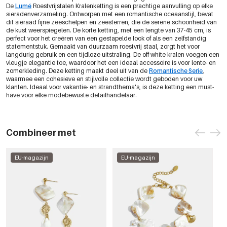
De
Lumé
Roestvrijstalen Kralenketting is een prachtige aanvulling op elke
sieradenverzameling. Ontworpen met een romantische oceaanstijl, bevat
dit sieraad fijne zeeschelpen en zeesterren, die de serene schoonheid van
de kust weerspiegelen. De korte ketting, met een lengte van 37-45 cm, is
perfect voor het creëren van een gestapelde look of als een zelfstandig
statementstuk. Gemaakt van duurzaam roestvrij staal, zorgt het voor
langdurig gebruik en een tijdloze uitstraling. De off-white kralen voegen een
vleugje elegantie toe, waardoor het een ideaal accessoire is voor lente- en
zomerkleding. Deze ketting maakt deel uit van de
Romantische Serie
,
waarmee een cohesieve en stijlvolle collectie wordt geboden voor uw
klanten. Ideaal voor vakantie- en strandthema's, is deze ketting een must-
have voor elke modebewuste detailhandelaar.
Combineer met
EU-magazijn
EU-magazijn