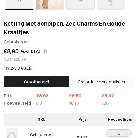
Ketting Met Schelpen, Zee Charms En Goude
Kraaltjes
Gebroken wit
€8,95
(excl. BTW)
MSRP €28,99
2-5 DAGEN
Groothandel
Pre order / personaliseer
Prijs
€8.68
€8.50
€8.32
Hoeveelheid
5-9
10-19
≥20
SKU
Prijs
Hoeveelheid
Gebroken wit
€8,95