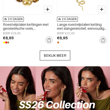
2-5 DAGEN
2-5 DAGEN
Roestvrijstalen kettingen met
Lange roestvrijstalen ketting
geometrische vorm,
met slangenmotief, eenvoudige
eenvoudige, alledaagse serie,
dagelijkse sieradenserie voor
MSRP €28,99
MSRP €22,99
dames sieraden
dames.
€8,95
€6,95
BEKIJK MEER