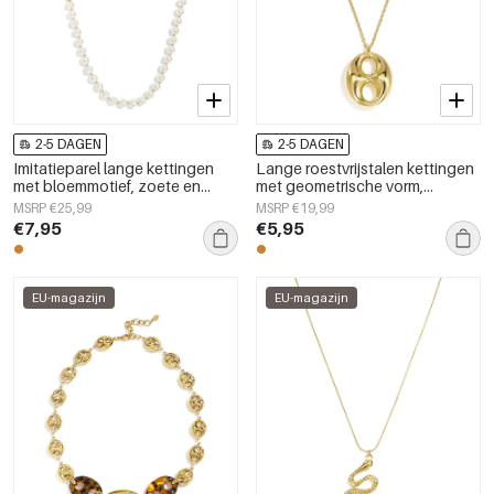
2-5 DAGEN
2-5 DAGEN
Imitatieparel lange kettingen
Lange roestvrijstalen kettingen
met bloemmotief, zoete en
met geometrische vorm,
eenvoudige dagelijkse serie,
eenvoudige, alledaagse serie,
MSRP €25,99
MSRP €19,99
dames sieraden
dames sieraden
€7,95
€5,95
EU-magazijn
EU-magazijn