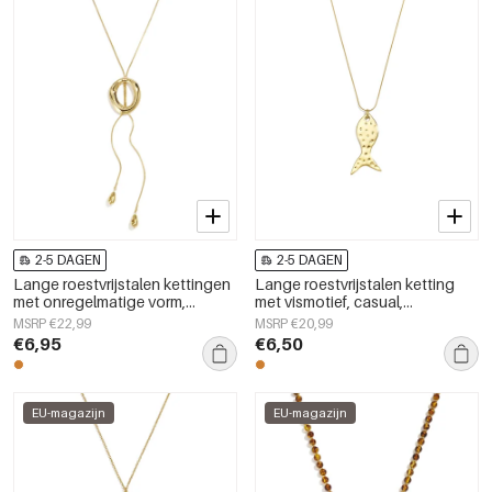
2-5 DAGEN
2-5 DAGEN
Lange roestvrijstalen kettingen
Lange roestvrijstalen ketting
met onregelmatige vorm,
met vismotief, casual,
eenvoudige, alledaagse serie,
alledaagse, eenvoudige serie
MSRP €22,99
MSRP €20,99
damessieraden
damessieraden
€6,95
€6,50
EU-magazijn
EU-magazijn