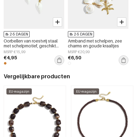
2-5 DAGEN
2-5 DAGEN
Oorbellen van roestvrij staal
Armband met schelpen, zee
met schelpmotief, geschikt
charms en goude kraaltjes
voor vakantie, strand of
MSRP €15,99
MSRP €20,99
romantische momenten.
€4,95
€6,50
Damessieraden.
Vergelijkbare producten
EU-magazijn
EU-magazijn