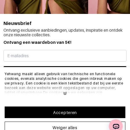
Nieuwsbrief
Ontvang exclusieve aanbiedingen, updates, inspiratie en ontdek
onze nieuwste collecties.
Ontvang een waardebon van 5€!
SCHRIJF ME IN
Yehwang maakt alleen gebruik van technische en functionele
cookies, evenals analytische cookies die geen inbreuk maken op
uw privacy. Een cookie is een klein tekstbestand dat bij uw eerste
bezoek aan deze website wordt opgeslagen op uw computer,
INFO
tablet of smartphone.De cookies die we gebruiken zijn
noodzakelijk voor het technisch functioneren van de website en
voor uw gebruiksgemak. Ze zorgen ervoor dat de website goed
functioneert en bijvoorbeeld uw voorkeursinstellingen onthoudt.
ALGEMEEN
Ze stellen ons ook in staat om onze website te optimaliseren.Om
Accepteren
ervoor te zorgen dat u een goede browse- en winkelervaring heeft
op Yehwang, raden we u aan akkoord te gaan met onze
verzameling en het gebruik van cookies. U kunt zich afmelden
Weiger alles
FAQ
voor cookies door de instellingen van uw internetbrowser aan te