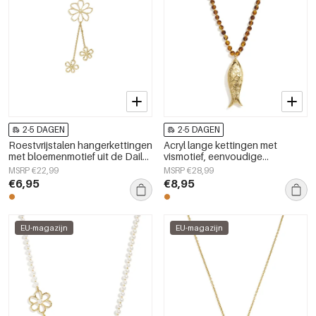
2-5 DAGEN
2-5 DAGEN
Roestvrijstalen hangerkettingen
Acryl lange kettingen met
met bloemenmotief uit de Daily
vismotief, eenvoudige
Simple-serie voor dames.
dagelijkse sieraden uit de
MSRP €22,99
MSRP €28,99
Simple Series voor dames.
€6,95
€8,95
EU-magazijn
EU-magazijn