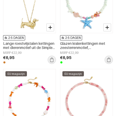
2-5 DAGEN
2-5 DAGEN
Lange roestvrijstalen kettingen
Glazen kralenkettingen met
met dierenmotief uit de Simple
zeesterrenmotief,
Daily Simple-serie voor dames.
vakantie-/strandthema,
MSRP €22,99
MSRP €22,99
romantische serie voor dames.
€6,95
€6,95
EU-magazijn
EU-magazijn