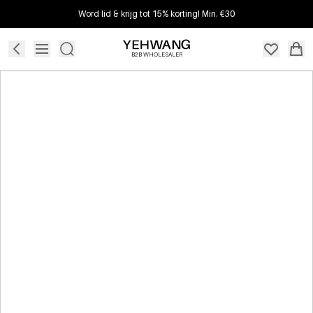
Word lid & krijg tot 15% korting! Min. €30
B2B WHOLESALER