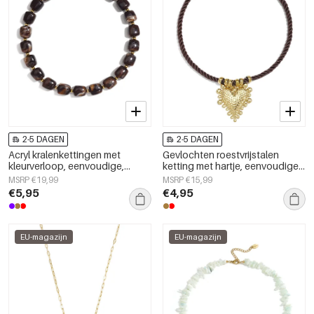
2-5 DAGEN
2-5 DAGEN
Acryl kralenkettingen met
Gevlochten roestvrijstalen
kleurverloop, eenvoudige,
ketting met hartje, eenvoudige
alledaagse serie, dames
dagelijkse serie, dames
MSRP €19,99
MSRP €15,99
sieraden
sieraden
€5,95
€4,95
EU-magazijn
EU-magazijn