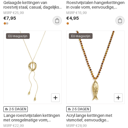
Gelaagde kettingen van
Roestvrijstalen hangerkettingen
roestvrij staal, casual, dagelijks
in ovale vorm, eenvoudige,
gebruik, eenvoudige serie,
alledaagse serie,
MSRP €25,99
MSRP €15,99
damessieraden
damessieraden
€7,95
€4,95
EU-magazijn
EU-magazijn
2-5 DAGEN
2-5 DAGEN
Lange roestvrijstalen kettingen
Acryl lange kettingen met
met onregelmatige vorm,
vismotief, eenvoudige
eenvoudige, alledaagse serie,
dagelijkse sieraden uit de
MSRP €22,99
MSRP €28,99